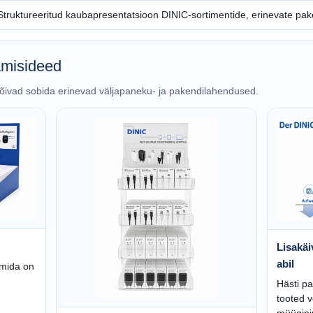
Struktureeritud kaubapresentatsioon DINIC-sortimentide, erinevate pake
tamisideed
t võivad sobida erinevad väljapaneku- ja pakendilahendused.
Lisakäi
abil
 mida on
Hästi pa
tooted v