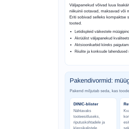
Väljapanekud võivad luua lisakäi
niikuinii ootavad, maksavad või m
Eriti sobivad selleks kompaktse 
tooted.
Letidispleid väikestele müügipin
Akrüülist väljapanekud kvaliteet
Aktsioonikarbid kiireks paiguta
Riiulite ja konksude lahendused s
Pakendivormid: müügi
Pakend mõjutab seda, kas toodet
DINIC-blister
Re
Nähtavaks
Kva
tooteesitluseks,
ko
riputuskohtadele ja
esi
klassikalistele
sel