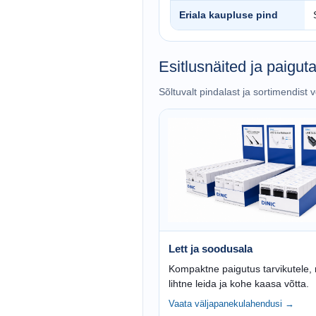
Eriala kaupluse pind
Esitlusnäited ja paigu
Sõltuvalt pindalast ja sortimendis
Lett ja soodusala
Kompaktne paigutus tarvikutele,
lihtne leida ja kohe kaasa võtta.
Vaata väljapanekulahendusi →