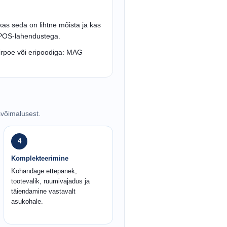
kas seda on lihtne mõista ja kas
a POS-lahendustega.
iirpoe või eripoodiga: MAG
svõimalusest.
4
Komplekteerimine
Kohandage ettepanek,
tootevalik, ruumivajadus ja
täiendamine vastavalt
asukohale.