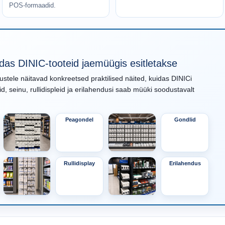
POS-formaadid.
idas DINIC-tooteid jaemüügis esitletakse
stele näitavad konkreetsed praktilised näited, kuidas DINICi
id, seinu, rullidispleid ja erilahendusi saab müüki soodustavalt
Peagondel
Gondlid
Rullidisplay
Erilahendus