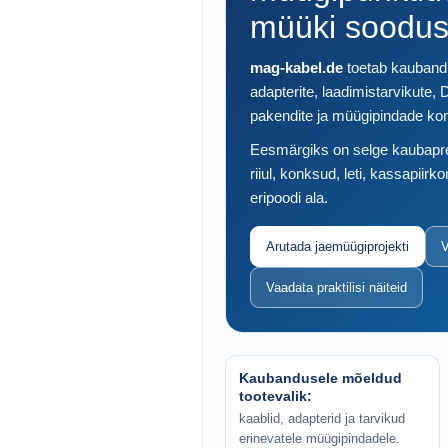
müüki soodus
mag-kabel.de
toetab kaubandu
adapterite, laadimistarvikute, 
pakendite ja müügipindade ko
Eesmärgiks on selge kaubapre
riiul, konksud, leti, kassapii
eripoodi ala.
Arutada jaemüügiprojekti
V
Vaadata praktilisi näiteid
Kaubandusele mõeldud
tootevalik:
kaablid, adapterid ja tarvikud
erinevatele müügipindadele.