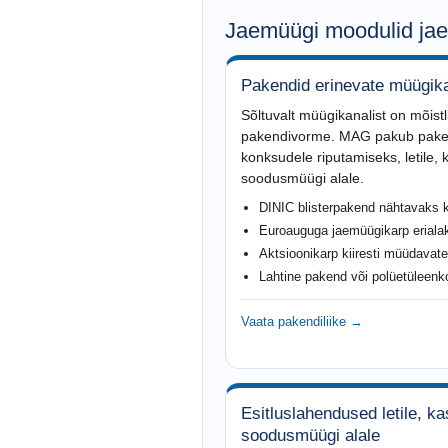
Jaemüügi moodulid ja
Pakendid erinevate müügika
Sõltuvalt müügikanalist on mõist
pakendivorme. MAG pakub pakend
konksudele riputamiseks, letile, 
soodusmüügi alale.
DINIC blisterpakend nähtavaks 
Euroauguga jaemüügikarp erialaka
Aktsioonikarp kiiresti müüdavate
Lahtine pakend või polüetüleenko
Vaata pakendiliike →
Esitluslahendused letile, ka
soodusmüügi alale