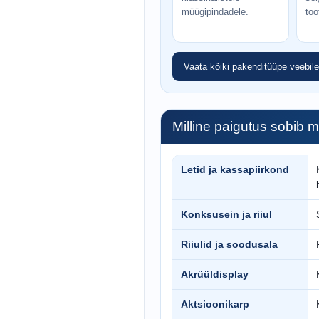
müügipindadele.
too
Vaata kõiki pakenditüüpe veebil
Milline paigutus sobib m
Letid ja kassapiirkond
Konksusein ja riiul
Riiulid ja soodusala
Akrüüldisplay
Aktsioonikarp