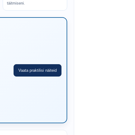
täitmiseni.
Vaata praktilisi näiteid