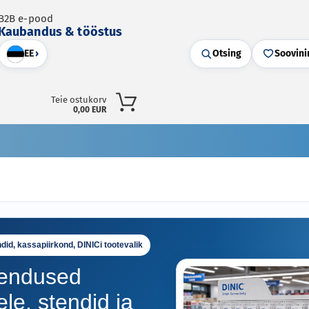
B2B e-pood
Kaubandus & tööstus
EE
›
Otsing
Soovini
Teie ostukorv
0,00 EUR
id, kassapiirkond, DINICi tootevalik
hendused
le, stendid ja