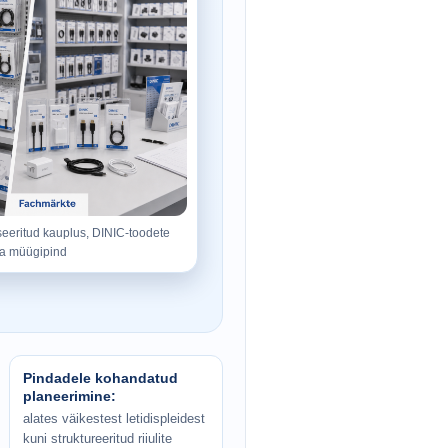
seeritud kauplus, DINIC-toodete
ja müügipind
Pindadele kohandatud
planeerimine:
alates väikestest letidispleidest
kuni struktureeritud riiulite