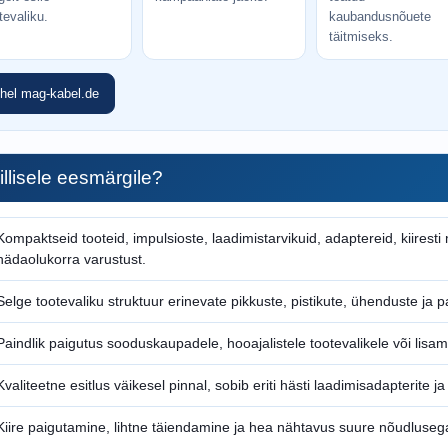
tevaliku.
kaubandusnõuete
täitmiseks.
ehel mag-kabel.de
illisele eesmärgile?
Kompaktseid tooteid, impulsioste, laadimistarvikuid, adaptereid, kiiresti
hädaolukorra varustust.
Selge tootevaliku struktuur erinevate pikkuste, pistikute, ühenduste ja
Paindlik paigutus sooduskaupadele, hooajalistele tootevalikele või lisam
Kvaliteetne esitlus väikesel pinnal, sobib eriti hästi laadimisadapterite j
Kiire paigutamine, lihtne täiendamine ja hea nähtavus suure nõudluseg