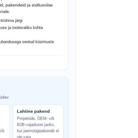
d, pakendeid ja esitlusviise
nnale.
trühma järgi
use ja tootevaliku kohta
kaubandusega seotud küsimuste
üdav.
Lahtine pakend
Projektide, OEM- või
B2B-vajaduste jaoks,
või
kui jaemüügipakendit ei
ole vaja.