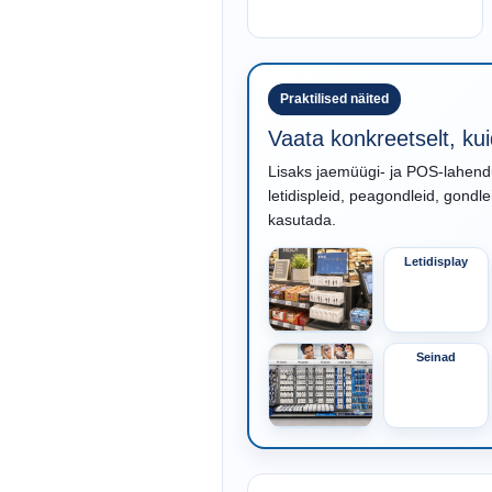
Praktilised näited
Vaata konkreetselt, ku
Lisaks jaemüügi- ja POS-lahendu
letidispleid, peagondleid, gondle
kasutada.
Letidisplay
Seinad