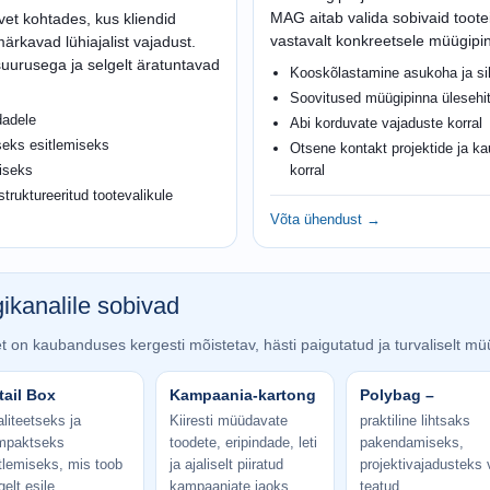
MAG aitab valida sobivaid tootei
vet kohtades, kus kliendid
vastavalt konkreetsele müügipi
ärkavad lühiajalist vajadust.
suurusega ja selgelt äratuntavad
Kooskõlastamine asukoha ja sih
Soovitused müügipinna ülesehit
dadele
Abi korduvate vajaduste korral
seks esitlemiseks
Otsene kontakt projektide ja 
miseks
korral
truktureeritud tootevalikule
Võta ühendust →
kanalile sobivad
 on kaubanduses kergesti mõistetav, hästi paigutatud ja turvaliselt mü
tail Box
Kampaania-kartong
Polybag –
liteetseks ja
Kiiresti müüdavate
praktiline lihtsaks
mpaktseks
toodete, eripindade, leti
pakendamiseks,
tlemiseks, mis toob
ja ajaliselt piiratud
projektivajadusteks 
gelt esile
kampaaniate jaoks.
teatud