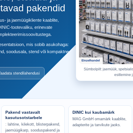
tavad pakendid
s- ja jaemüügikliente kaablite,
DINIC-tootevaliku, erinevate
mplekteerimissoovitustega.
sentatsioon, mis sobib asukohaga:
rkond, soodusala, stend või kompaktne
Sümbolpilt: jaemüük, spetsiali
aadata stendilahendusi
esitlemine 
Pakend vastavalt
DINIC kui kaubamärk
kasutusotstarbele
MAG GmbH omamärk kaablite,
: lahtine, kilekott, blisterpakend,
adapterite ja tarvikute jaoks.
jaemüügikarp, sooduspakend ja