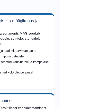
miseks müügikohas ja
ma sortimenti. MAG suudab
tidele, seintele, stendidele,
e.
 ja laadimistarvikute jaoks
 impulssostudele
iseeritud kauplustele ja kompaktse
arned kokkuleppe alusel
stamine
raktilisest kooskõlastamisest.