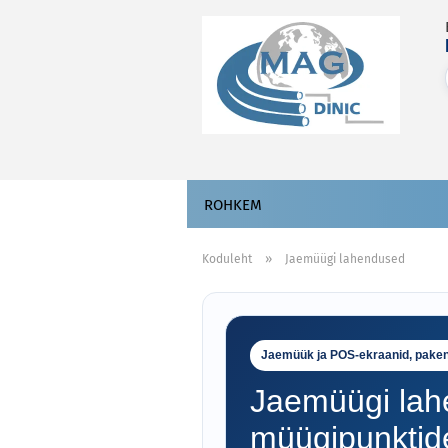
ROHKEM
»
Koduleht
Jaemüügi lahendused
Jaemüük ja POS-ekraanid, pakend
Jaemüügi la
müügipunktide