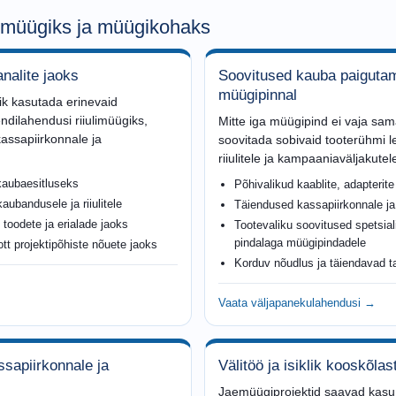
emüügiks ja müügikohaks
nalite jaoks
Soovitused kauba paiguta
müügipinnal
lik kasutada erinevaid
ilahendusi riiulimüügiks,
Mitte iga müügipind ei vaja sa
kassapiirkonnale ja
soovitada sobivaid tooterühmi le
riiulitele ja kampaaniaväljakutel
kaubaesitluseks
Põhivalikud kaablite, adapterite
ubandusele ja riiulitele
Täiendused kassapiirkonnale ja
 toodete ja erialade jaoks
Tootevaliku soovitused spetsial
pindalaga müügipindadele
tt projektipõhiste nõuete jaoks
Korduv nõudlus ja täiendavad t
Vaata väljapanekulahendusi →
ssapiirkonnale ja
Välitöö ja isiklik kooskõla
Jaemüügiprojektid saavad kasu p