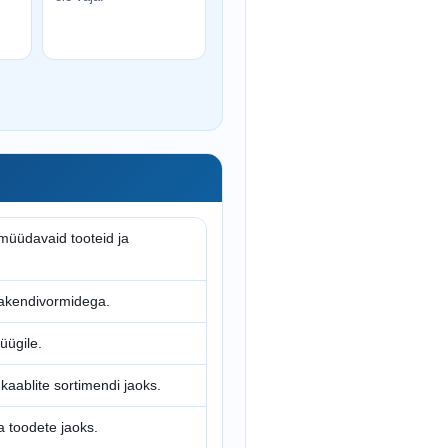
 müüdavaid tooteid ja
 pakendivormidega.
üügile.
a kaablite sortimendi jaoks.
a toodete jaoks.