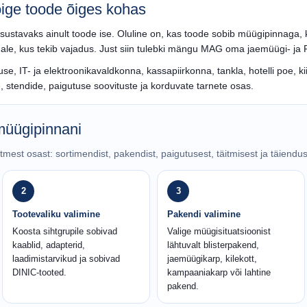
ige toode õiges kohas
sustavaks ainult toode ise. Oluline on, kas toode sobib müügipinnaga, 
ale, kus tekib vajadus. Just siin tulebki mängu MAG oma jaemüügi- j
se, IT- ja elektroonikavaldkonna, kassapiirkonna, tankla, hotelli poe, k
e, stendide, paigutuse soovituste ja korduvate tarnete osas.
müügipinnani
st osast: sortimendist, pakendist, paigutusest, täitmisest ja täiendu
2
3
Tootevaliku valimine
Pakendi valimine
Koosta sihtgrupile sobivad
Valige müügisituatsioonist
kaablid, adapterid,
lähtuvalt blisterpakend,
laadimistarvikud ja sobivad
jaemüügikarp, kilekott,
DINIC-tooted.
kampaaniakarp või lahtine
pakend.