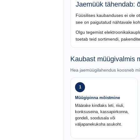
Jaemüük tähendab: õ
Füüsilises kaubanduses ei ole ot
see on paigutatud nähtavale koh
Olgu tegemist elektroonikakauplu
toetab teid sortimendi, pakendit
Kaubast müügivalmis 
Hea jaemüügilahendus koosneb mitme
1
Müügipinna mõistmine
Määrake kindlaks leti, riiuli,
konksuseina, kassapiirkonna,
gondeli, soodusala või
väljapanekukoha asukoht.