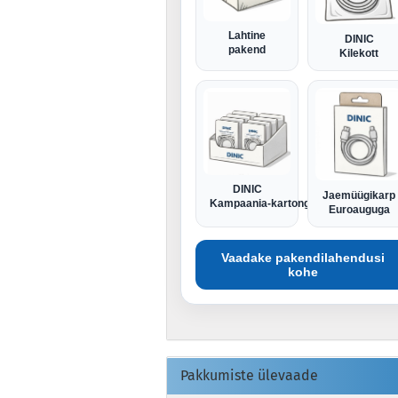
Lahtine
DINIC
pakend
Kilekott
DINIC
Jaemüügikarp
Kampaania-kartong
Euroauguga
Vaadake pakendilahendusi
kohe
Pakkumiste ülevaade