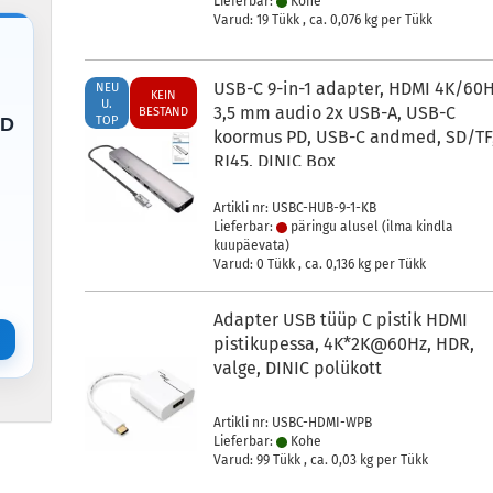
Lieferbar:
Kohe
Varud: 19 Tükk , ca.
0,076
kg per Tükk
USB-C 9-in-1 adapter, HDMI 4K/60H
NEU
KEIN
U.
3,5 mm audio 2x USB-A, USB-C
BESTAND
TOP
ED
koormus PD, USB-C andmed, SD/TF
RJ45, DINIC Box
Artikli nr: USBC-HUB-9-1-KB
Lieferbar:
päringu alusel (ilma kindla
kuupäevata)
Varud: 0 Tükk , ca.
0,136
kg per Tükk
Adapter USB tüüp C pistik HDMI
pistikupessa, 4K*2K@60Hz, HDR,
valge, DINIC polükott
Artikli nr: USBC-HDMI-WPB
Lieferbar:
Kohe
Varud: 99 Tükk , ca.
0,03
kg per Tükk