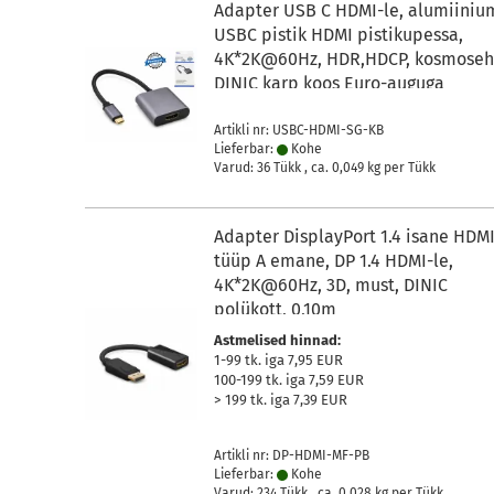
Adapter USB C HDMI-le, alumiiniu
USBC pistik HDMI pistikupessa,
4K*2K@60Hz, HDR,HDCP, kosmoseha
DINIC karp koos Euro-auguga
Artikli nr: USBC-HDMI-SG-KB
Lieferbar:
Kohe
Varud: 36 Tükk , ca.
0,049
kg per Tükk
Adapter DisplayPort 1.4 isane HDM
tüüp A emane, DP 1.4 HDMI-le,
4K*2K@60Hz, 3D, must, DINIC
polükott, 0,10m
Astmelised hinnad:
1-99 tk. iga 7,95 EUR
100-199 tk. iga 7,59 EUR
> 199 tk. iga 7,39 EUR
Artikli nr: DP-HDMI-MF-PB
Lieferbar:
Kohe
Varud: 234 Tükk , ca.
0,028
kg per Tükk