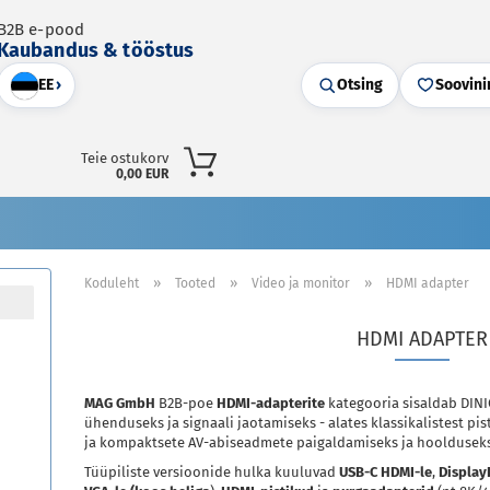
B2B e-pood
Kaubandus & tööstus
EE
›
Otsing
Soovini
Teie ostukorv
0,00 EUR
»
»
»
Koduleht
Tooted
Video ja monitor
HDMI adapter
HDMI ADAPTER
MAG GmbH
B2B-poe
HDMI-adapterite
kategooria sisaldab DINI
ühenduseks ja signaali jaotamiseks - alates klassikalistest p
ja kompaktsete AV-abiseadmete paigaldamiseks ja hoolduseks
Tüüpiliste versioonide hulka kuuluvad
USB-C HDMI-le
,
Display