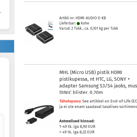
.
Artikli nr: HDMI-AUDIO-E-KB
Lieferbar:
Kohe
Varud: 2 Tükk , ca.
0,101
kg per Tükk
MHL (Micro USB) pistik HDMI
pistikupessa, nt HTC, LG, SONY +
adapter Samsung S3/S4 jaoks, mus
DINIC blister, 0,20m
Tähelepanu:
See artikkel on End-of-Life (E
ja ei ole enam saadaval tavalises sortimend
Astmelised hinnad:
1-49 tk. iga 8,90 EUR
> 49 tk. iga 8,32 EUR