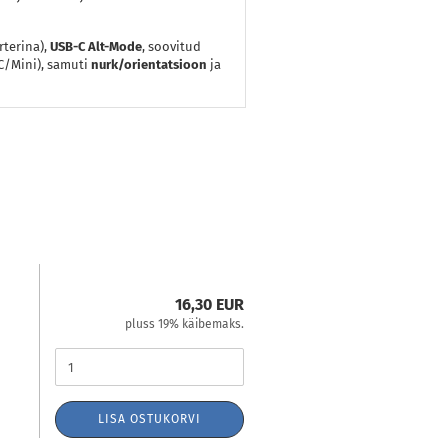
terina),
USB-C Alt-Mode
, soovitud
C/Mini), samuti
nurk/orientatsioon
ja
16,30 EUR
pluss 19% käibemaks.
LISA OSTUKORVI