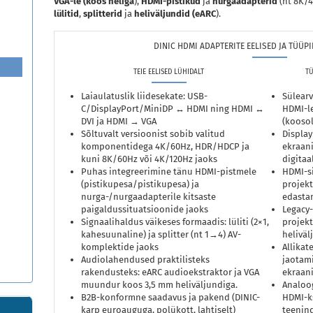
VGA-le (koos heliga
),
HDMI-pistikud
ja
nurgaadapterid
(nt 8K/4
lülitid
,
splitterid
ja
heliväljundid (eARC
).
DINIC HDMI ADAPTERITE EELISED JA TÜÜP
TEIE EELISED LÜHIDALT
TÜ
Laiaulatuslik liidesekate: USB-
Sülear
C/DisplayPort/MiniDP ↔ HDMI ning HDMI ↔
HDMI-le
DVI ja HDMI → VGA
(koosol
Sõltuvalt versioonist sobib valitud
Display
komponentidega 4K/60Hz, HDR/HDCP ja
ekraani
kuni 8K/60Hz või 4K/120Hz jaoks
digitaa
Puhas integreerimine tänu HDMI-pistmele
HDMI-s
(pistikupesa/pistikupesa) ja
projekt
nurga-/nurgaadapterile kitsaste
edastam
paigaldussituatsioonide jaoks
Legacy
Signaalihaldus väikeses formaadis: lüliti (2×1,
projekt
kahesuunaline) ja splitter (nt 1→4) AV-
heliväl
komplektide jaoks
Allikat
Audiolahendused praktilisteks
jaotami
rakendusteks: eARC audioekstraktor ja VGA
ekraani
muundur koos 3,5 mm heliväljundiga.
Analoog
B2B-konformne saadavus ja pakend (DINIC-
HDMI-k
karp euroauguga, polükott, lahtiselt)
teenin