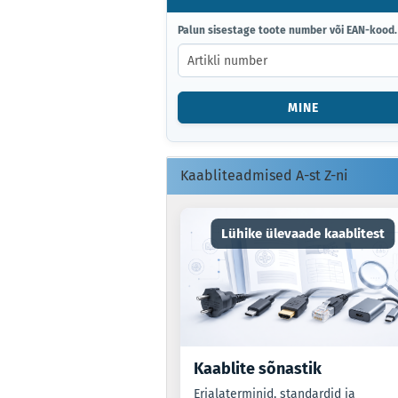
PALUN
Palun sisestage toote number või EAN-kood.
SISESTAGE
TOOTE
NUMBER
VÕI
MINE
EAN-
KOOD.
Kaabliteadmised A-st Z-ni
Lühike ülevaade kaablitest
Kaablite sõnastik
Erialaterminid, standardid ja