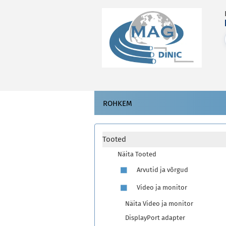
ROHKEM
Tooted
Näita Tooted
Arvutid ja võrgud
Video ja monitor
Näita Video ja monitor
DisplayPort adapter