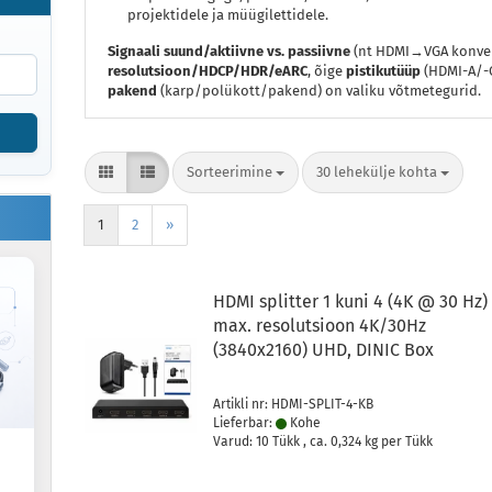
projektidele ja müügilettidele.
Signaali suund/aktiivne vs. passiivne
(nt HDMI→VGA konver
resolutsioon/HDCP/HDR/eARC
, õige
pistikutüüp
(HDMI-A/-
pakend
(karp/polükott/pakend) on valiku võtmetegurid.
Sorteerimine
lehekülje kohta
Sorteerimine
30 lehekülje kohta
1
2
»
HDMI splitter 1 kuni 4 (4K @ 30 Hz)
max. resolutsioon 4K/30Hz
(3840x2160) UHD, DINIC Box
Artikli nr: HDMI-SPLIT-4-KB
Lieferbar:
Kohe
Varud: 10 Tükk , ca.
0,324
kg per Tükk