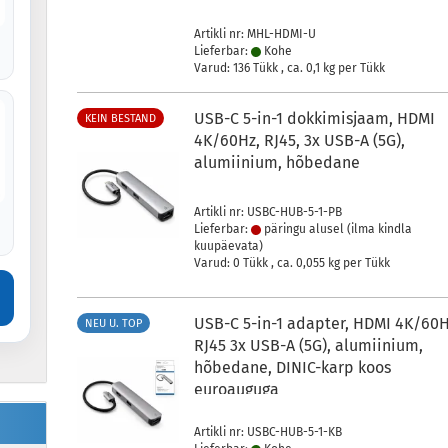
Artikli nr: MHL-HDMI-U
Lieferbar:
Kohe
Varud: 136 Tükk , ca.
0,1
kg per Tükk
USB-C 5-in-1 dokkimisjaam, HDMI
KEIN BESTAND
4K/60Hz, RJ45, 3x USB-A (5G),
alumiinium, hõbedane
Artikli nr: USBC-HUB-5-1-PB
Lieferbar:
päringu alusel (ilma kindla
kuupäevata)
Varud: 0 Tükk , ca.
0,055
kg per Tükk
USB-C 5-in-1 adapter, HDMI 4K/60H
NEU U. TOP
RJ45 3x USB-A (5G), alumiinium,
hõbedane, DINIC-karp koos
euroauguga
Artikli nr: USBC-HUB-5-1-KB