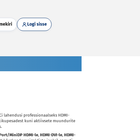
mekiri
Logi sisse
Ci lahendusi professionaalseks HDMI-
istikupesadest kuni aktiivsete muundurite
.
Port/MiniDP HDMI-le
,
HDMI-DVI-le
,
HDMI-