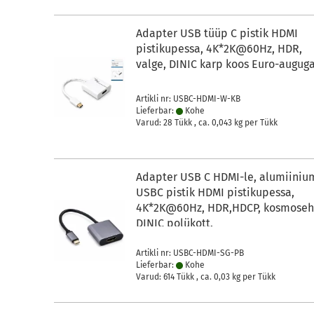
Adapter USB tüüp C pistik HDMI
pistikupessa, 4K*2K@60Hz, HDR,
valge, DINIC karp koos Euro-augug
Artikli nr: USBC-HDMI-W-KB
Lieferbar:
Kohe
Varud: 28 Tükk , ca.
0,043
kg per Tükk
Adapter USB C HDMI-le, alumiiniu
USBC pistik HDMI pistikupessa,
4K*2K@60Hz, HDR,HDCP, kosmoseha
DINIC polükott.
Artikli nr: USBC-HDMI-SG-PB
Lieferbar:
Kohe
Varud: 614 Tükk , ca.
0,03
kg per Tükk