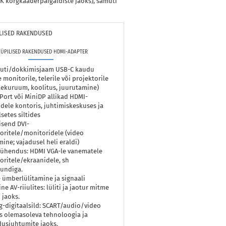
K kõrgkaaderpaigaldiste jaoks), samuti
ILISED RAKENDUSED
ÜPILISED RAKENDUSED HDMI-ADAPTER
vuti/dokkimisjaam USB-C kaudu
 monitorile, telerile või projektorile
ekuruum, koolitus, juurutamine)
Port või MiniDP allikad HDMI-
dele kontoris, juhtimiskeskuses ja
lsetes siltides
isend DVI-
oritele/monitoridele (video
ine; vajadusel heli eraldi)
-ühendus: HDMI VGA-le vanematele
oritele/ekraanidele, sh
jundiga.
e ümberlülitamine ja signaali
ne AV-riiulites: lüliti ja jaotur mitme
 jaoks.
-digitaalsild: SCART/audio/video
s olemasoleva tehnoloogia ja
dusjuhtumite jaoks.