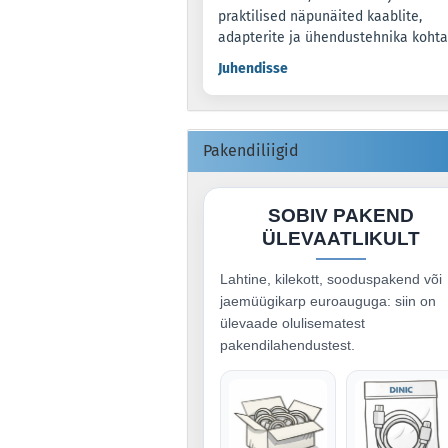
praktilised näpunäited kaablite,
adapterite ja ühendustehnika kohta
Juhendisse
Pakendiliigid
SOBIV PAKEND
ÜLEVAATLIKULT
Lahtine, kilekott, sooduspakend või
jaemüügikarp euroauguga: siin on
ülevaade olulisematest
pakendilahendustest.