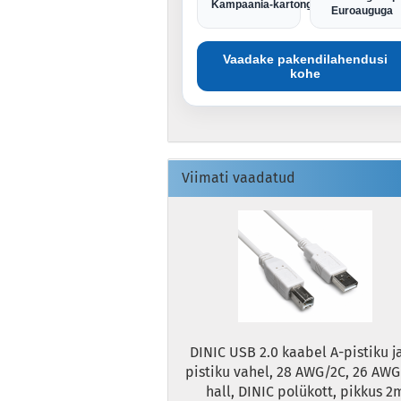
Kampaania-kartong
Euroauguga
Vaadake pakendilahendusi
kohe
Viimati vaadatud
DINIC USB 2.0 kaabel A-pistiku j
pistiku vahel, 28 AWG/2C, 26 AWG
hall, DINIC polükott, pikkus 2