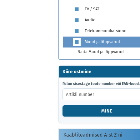
TV / SAT
Audio
Telekommunikatsioon
Muud ja lõppvarud
Näita Muud ja lõppvarud
Kiire ostmine
PALUN
Palun sisestage toote number või EAN-kood.
SISESTAGE
TOOTE
NUMBER
VÕI
MINE
EAN-
KOOD.
Kaabliteadmised A-st Z-ni