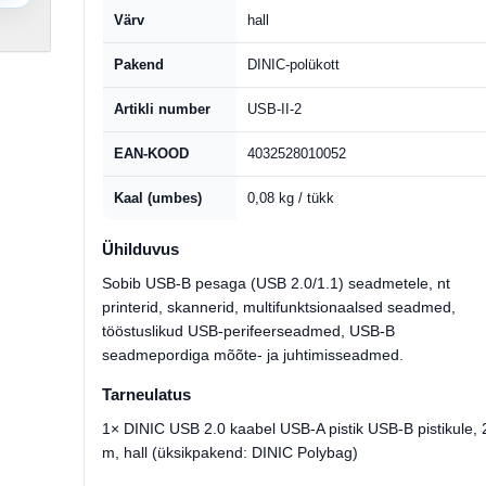
Värv
hall
Pakend
DINIC-polükott
Artikli number
USB-II-2
EAN-KOOD
4032528010052
Kaal (umbes)
0,08 kg / tükk
Ühilduvus
Sobib USB-B pesaga (USB 2.0/1.1) seadmetele, nt
printerid, skannerid, multifunktsionaalsed seadmed,
tööstuslikud USB-perifeerseadmed, USB-B
seadmepordiga mõõte- ja juhtimisseadmed.
Tarneulatus
1× DINIC USB 2.0 kaabel USB-A pistik USB-B pistikule, 
m, hall (üksikpakend: DINIC Polybag)