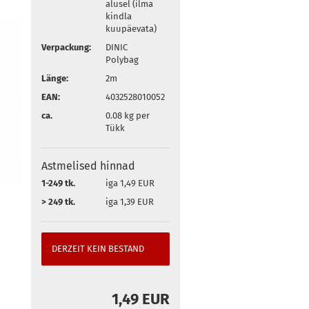
alusel (ilma
kindla
kuupäevata)
Verpackung:
DINIC
Polybag
Länge:
2m
EAN:
4032528010052
ca.
0.08
kg per
Tükk
Astmelised hinnad
1-249 tk.
iga 1,49 EUR
> 249 tk.
iga 1,39 EUR
DERZEIT KEIN BESTAND
1,49 EUR