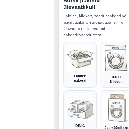
Sobiv pakend
ülevaatlikult
Lahtine, kilekott, sooduspakend või
jaemüügikarp euroauguga: siin on
ülevaade olulisematest
pakendilahendustest.
Lahtine
DINIC
pakend
Kilekott
DINIC
Jaemüügikarp