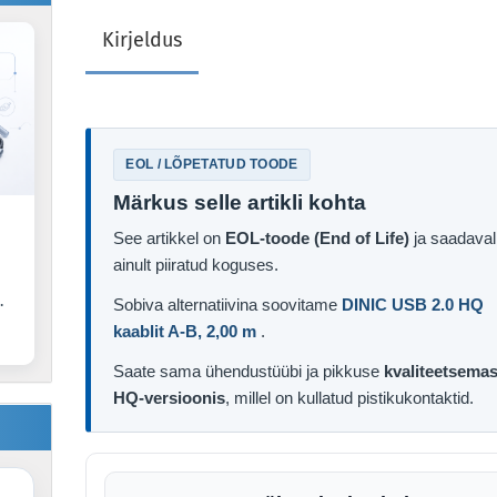
Kirjeldus
EOL / LÕPETATUD TOODE
Märkus selle artikli kohta
See artikkel on
EOL-toode (End of Life)
ja saadaval
ainult piiratud koguses.
.
Sobiva alternatiivina soovitame
DINIC USB 2.0 HQ
kaablit A-B, 2,00 m
.
Saate sama ühendustüübi ja pikkuse
kvaliteetsema
HQ-versioonis
, millel on kullatud pistikukontaktid.