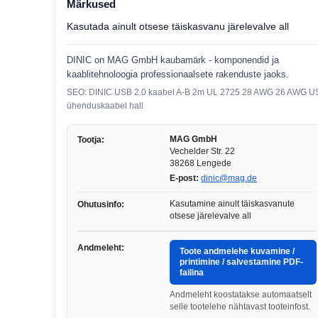
Märkused
Kasutada ainult otsese täiskasvanu järelevalve all
DINIC on MAG GmbH kaubamärk - komponendid ja
kaablitehnoloogia professionaalsete rakenduste jaoks.
SEO: DINIC USB 2.0 kaabel A-B 2m UL 2725 28 AWG 26 AWG U
ühenduskaabel hall
MAG GmbH
Tootja:
Vechelder Str. 22
38268 Lengede
E-post:
dinic@mag.de
Kasutamine ainult täiskasvanute
Ohutusinfo:
otsese järelevalve all
Andmeleht:
Toote andmelehe kuvamine /
printimine / salvestamine PDF-
failina
Andmeleht koostatakse automaatselt
selle tootelehe nähtavast tooteinfost.