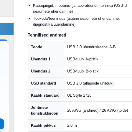
Katsepingid, mõõtmis- ja laboratooriumitehnika (USB-B
seadmete ühendamine)
Töökoda/teenindus (ajutine seadmete ühendamine,
diagnostika/uuendamine)
Tehnilised andmed
Toode
USB 2.0 ühenduskaabel A-B
Ühendus 1
USB-tüüpi A-pistik
Ühendus 2
USB-tüüpi B-pistik
USB standard
USB 2.0 (allapoole ühilduv)
Kaabli standard
UL Style 2725
Juhtmete
28 AWG (andmed) / 26 AWG (toide)
konstruktsioon
Kaabli pikkus
2,0 m