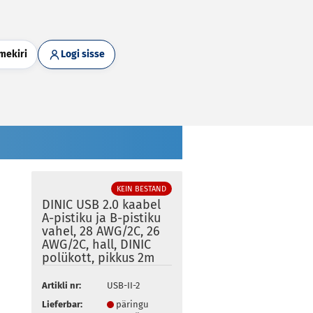
mekiri
Logi sisse
KEIN BESTAND
DINIC USB 2.0 kaabel
A-pistiku ja B-pistiku
vahel, 28 AWG/2C, 26
AWG/2C, hall, DINIC
polükott, pikkus 2m
Artikli nr:
USB-II-2
Lieferbar:
päringu