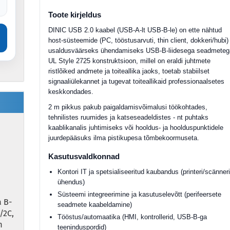
Toote kirjeldus
DINIC USB 2.0 kaabel (USB-A-lt USB-B-le) on ette nähtud
host-süsteemide (PC, tööstusarvuti, thin client, dokkeri/hubi)
usaldusväärseks ühendamiseks USB-B-liidesega seadmeteg
UL Style 2725 konstruktsioon, millel on eraldi juhtmete
ristlõiked andmete ja toiteallika jaoks, toetab stabiilset
signaaliülekannet ja tugevat toiteallikaid professionaalsetes
keskkondades.
2 m pikkus pakub paigaldamisvõimalusi töökohtades,
tehnilistes ruumides ja katseseadeldistes - nt puhtaks
kaablikanalis juhtimiseks või hooldus- ja hoolduspunktidele
juurdepääsuks ilma pistikupesa tõmbekoormuseta.
Kasutusvaldkonnad
Kontori IT ja spetsialiseeritud kaubandus (printeri/scänner
ühendus)
Süsteemi integreerimine ja kasutuselevõtt (perifeersete
a B-
seadmete kaabeldamine)
/2C,
Tööstus/automaatika (HMI, kontrollerid, USB-B-ga
m
teeninduspordid)