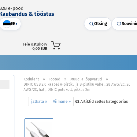
B2B e-pood
Kaubandus & tööstus
EE
›
Otsing
Soovini
Teie ostukorv
0,00 EUR
»
»
»
Koduleht
Tooted
Muud ja lõppvarud
DINIC USB 2.0 kaabel A-pistiku ja B-pistiku vahel, 28 AWG/2C, 26
AWG/2C, hall, DINIC polükott, pikkus 2m
jätkata »
Viimane »
62
Artiklid selles kategoorias