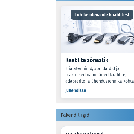
Lühike ülevaade kaablitest
Kaablite sõnastik
Erialaterminid, standardid ja
praktilised näpunäited kaablite,
adapterite ja ühendustehnika kohta
Juhendisse
Pakendiliigid