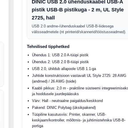
DINIC USB 2.0 ühenduskaabel USB-A
pistik USB-B pistikuga - 2 m, UL Style
2725, hall
USB 2.0 andme-/ühenduskaabel USB-B-liidesega
välisseadmetele (nt printerid/skannerid/tööstusseadmed).
Tehnilised tipphetked
Ühendus 1: USB 2.0 A-tüüpi pistik
Ühendus 2: USB 2.0 B-tüüpi pistik
USB 2.0, ühildub allapoole USB 1.1-ga
Juhtide konstruktsioon vastavalt UL Style 2725: 28 AWG
(andmed) / 26 AWG (toide)
Kaabli pikkus: 2,0 m - praktiline süsteemi integreerimisek
ja hooldusele juurdepääsuks
Värv: Hall - neutraalne paigaldus/keskkond
Pakend: DINIC Polybag (üksikpakend)
Tüüpiline kasutusviis: Printer, skanner, USB-
keskjaam/kontroller, mõõtmis- ja juhtimistehnika USB-B-
portiga