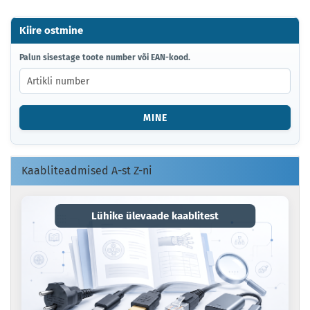
Kiire ostmine
Märkus eritellimusega toodete kohta
Kas vajate seda toodet teistsuguse pikkuse, värvi
PALUN
Palun sisestage toote number või EAN-kood.
või teistsuguste pistikupesadega? Tutvuge meie
SISESTAGE
poes individuaalsete toodete valikuga.
TOOTE
NUMBER
VÕI
Vaata eritellimusega toodete üksikasju
MINE
EAN-
KOOD.
Kaabliteadmised A-st Z-ni
Lühike ülevaade kaablitest