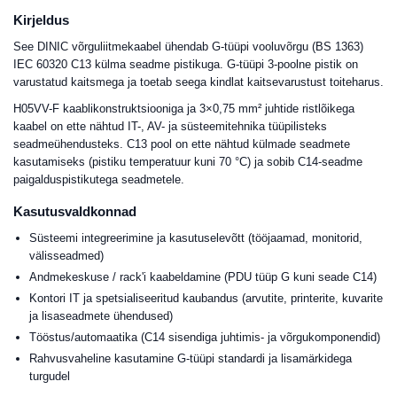
Kirjeldus
See DINIC võrguliitmekaabel ühendab G-tüüpi vooluvõrgu (BS 1363)
IEC 60320 C13 külma seadme pistikuga. G-tüüpi 3-poolne pistik on
varustatud kaitsmega ja toetab seega kindlat kaitsevarustust toiteharus.
H05VV-F kaablikonstruktsiooniga ja 3×0,75 mm² juhtide ristlõikega
kaabel on ette nähtud IT-, AV- ja süsteemitehnika tüüpilisteks
seadmeühendusteks. C13 pool on ette nähtud külmade seadmete
kasutamiseks (pistiku temperatuur kuni 70 °C) ja sobib C14-seadme
paigalduspistikutega seadmetele.
Kasutusvaldkonnad
Süsteemi integreerimine ja kasutuselevõtt (tööjaamad, monitorid,
välisseadmed)
Andmekeskuse / rack'i kaabeldamine (PDU tüüp G kuni seade C14)
Kontori IT ja spetsialiseeritud kaubandus (arvutite, printerite, kuvarite
ja lisaseadmete ühendused)
Tööstus/automaatika (C14 sisendiga juhtimis- ja võrgukomponendid)
Rahvusvaheline kasutamine G-tüüpi standardi ja lisamärkidega
turgudel