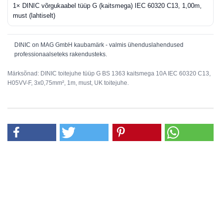
1× DINIC võrgukaabel tüüp G (kaitsmega) IEC 60320 C13, 1,00m,
must (lahtiselt)
DINIC on MAG GmbH kaubamärk - valmis ühenduslahendused
professionaalseteks rakendusteks.
Märksõnad: DINIC toitejuhe tüüp G BS 1363 kaitsmega 10A IEC 60320 C13,
H05VV-F, 3x0,75mm², 1m, must, UK toitejuhe.
MAG GmbH
Tootja:
Vechelder Str. 22
38268 Lengede
E-post:
dinic@mag.de
Kasutamine ainult täiskasvanute otsese
Ohutusinfo:
järelevalve all
Andmeleht:
Toote andmelehe kuvamine / printimine /
salvestamine PDF-failina
Andmeleht koostatakse automaatselt selle
tootelehe nähtavast tooteinfost.