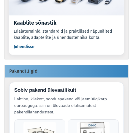
Kaablite sõnastik
Erialaterminid, standardid ja praktilised näpunäited
kaablite, adapterite ja ühendustehnika kohta.
Juhendisse
Pakendiliigid
Sobiv pakend ülevaatlikult
Lahtine, kilekott, sooduspakend või jaemüügikarp
euroauguga: siin on ülevaade olulisematest
pakendilahendustest.