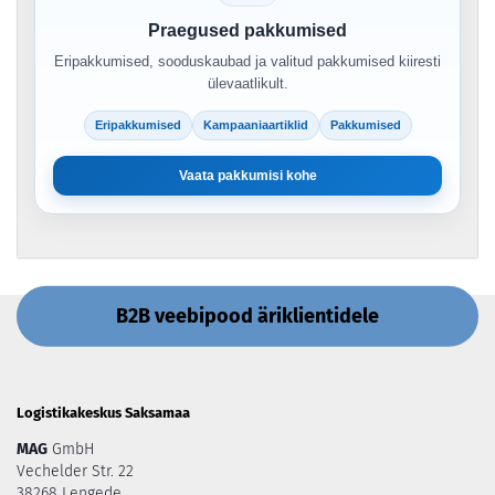
Praegused pakkumised
Eripakkumised, sooduskaubad ja valitud pakkumised kiiresti
ülevaatlikult.
Eripakkumised
Kampaaniaartiklid
Pakkumised
Vaata pakkumisi kohe
B2B veebipood äriklientidele
Logistikakeskus Saksamaa
MAG
GmbH
Vechelder Str. 22
38268 Lengede