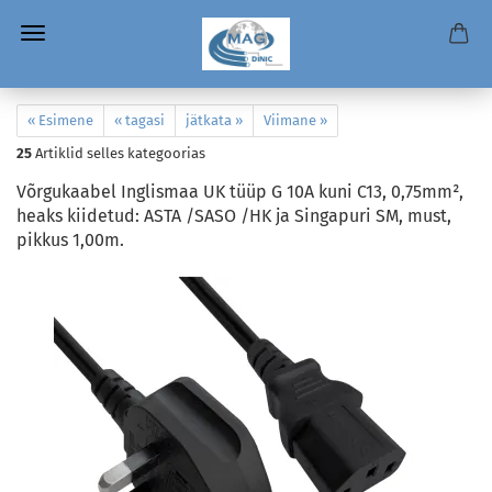
« Esimene
« tagasi
jätkata »
Viimane »
25
Artiklid selles kategoorias
Võrgukaabel Inglismaa UK tüüp G 10A kuni C13, 0,75mm²,
heaks kiidetud: ASTA /SASO /HK ja Singapuri SM, must,
pikkus 1,00m.