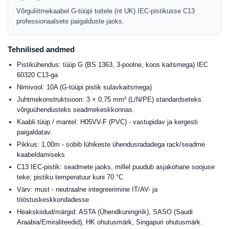
Võrguliitmekaabel G-tüüpi toitele (nt UK) IEC-pistikusse C13
professionaalsete paigalduste jaoks.
Tehnilised andmed
Pistikühendus: tüüp G (BS 1363, 3-poolne, koos kaitsmega) IEC
60320 C13-ga
Nimivool: 10A (G-tüüpi pistik sulavkaitsmega)
Juhtmekonstruktsioon: 3 × 0,75 mm² (L/N/PE) standardseteks
võrguühendusteks seadmekeskkonnas.
Kaabli tüüp / mantel: H05VV-F (PVC) - vastupidav ja kergesti
paigaldatav.
Pikkus: 1,00m - sobib lühikeste ühendusradadega rack/seadme
kaabeldamiseks
C13 IEC-pistik: seadmete jaoks, millel puudub asjakohane soojuse
teke; pistiku temperatuur kuni 70 °C
Värv: must - neutraalne integreerimine IT/AV- ja
tööstuskeskkondadesse
Heakskiidud/märgid: ASTA (Ühendkuningriik), SASO (Saudi
Araabia/Emiraliteedid), HK ohutusmärk, Singapuri ohutusmärk.