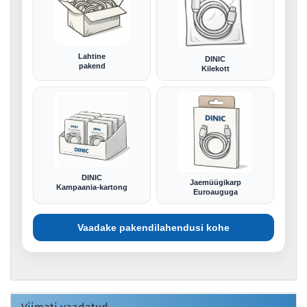
Lahtine
DINIC
pakend
Kilekott
DINIC
Jaemüügikarp
Kampaania-kartong
Euroauguga
Vaadake pakendilahendusi kohe