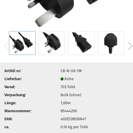
Artikli nr:
CB-N-UK-1M
Lieferbar:
Kohe
Varud:
703
Tükk
Verpackung:
Bulk (ohne)
Länge:
1,00m
Warennummer:
85444290
EAN:
4032528030647
ca.
0.16
kg per Tükk