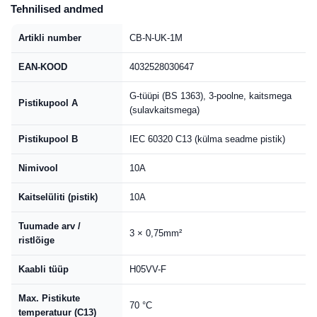
Tehnilised andmed
Artikli number
CB-N-UK-1M
EAN-KOOD
4032528030647
G-tüüpi (BS 1363), 3-poolne, kaitsmega
Pistikupool A
(sulavkaitsmega)
Pistikupool B
IEC 60320 C13 (külma seadme pistik)
Nimivool
10A
Kaitselüliti (pistik)
10A
Tuumade arv /
3 × 0,75mm²
ristlõige
Kaabli tüüp
H05VV-F
Max. Pistikute
70 °C
temperatuur (C13)