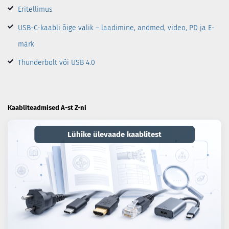
Eritellimus
USB-C-kaabli õige valik – laadimine, andmed, video, PD ja E-
märk
Thunderbolt või USB 4.0
Kaabliteadmised A-st Z-ni
Lühike ülevaade kaablitest