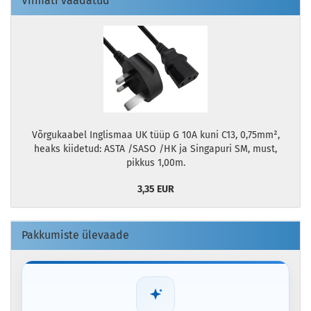
Viimati vaadatud
Võrgukaabel Inglismaa UK tüüp G 10A kuni C13, 0,75mm²,
heaks kiidetud: ASTA /SASO /HK ja Singapuri SM, must,
pikkus 1,00m.
3,35 EUR
Pakkumiste ülevaade