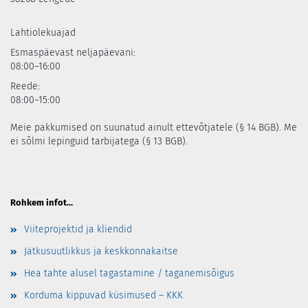
Lahtiolekuajad
Esmaspäevast neljapäevani:
08:00–16:00
Reede:
08:00–15:00
Meie pakkumised on suunatud ainult ettevõtjatele (§ 14 BGB). Me
ei sõlmi lepinguid tarbijatega (§ 13 BGB).
Rohkem infot...
Viiteprojektid ja kliendid
Jätkusuutlikkus ja keskkonnakaitse
Hea tahte alusel tagastamine / taganemisõigus
Korduma kippuvad küsimused – KKK