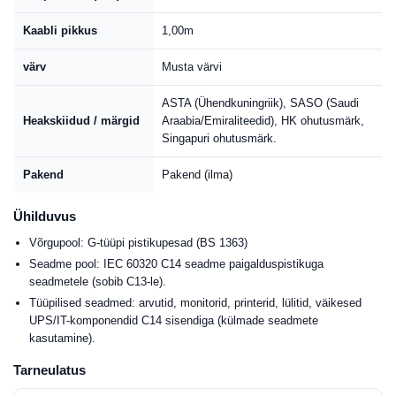
Kaabli pikkus
1,00m
värv
Musta värvi
ASTA (Ühendkuningriik), SASO (Saudi
Heakskiidud / märgid
Araabia/Emiraliteedid), HK ohutusmärk,
Singapuri ohutusmärk.
Pakend
Pakend (ilma)
Ühilduvus
Võrgupool: G-tüüpi pistikupesad (BS 1363)
Seadme pool: IEC 60320 C14 seadme paigalduspistikuga
seadmetele (sobib C13-le).
Tüüpilised seadmed: arvutid, monitorid, printerid, lülitid, väikesed
UPS/IT-komponendid C14 sisendiga (külmade seadmete
kasutamine).
Tarneulatus