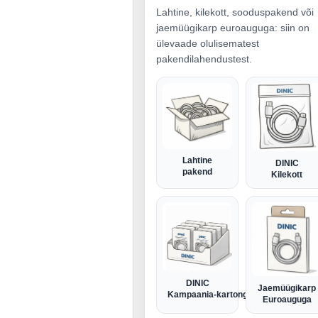
Lahtine, kilekott, sooduspakend või
jaemüügikarp euroauguga: siin on
ülevaade olulisematest
pakendilahendustest.
Lahtine
DINIC
pakend
Kilekott
DINIC
Jaemüügikarp
Kampaania-kartong
Euroauguga