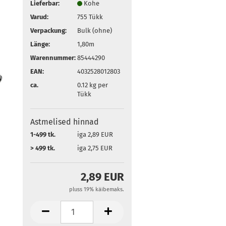
Lieferbar:
Kohe
Varud:
755
Tükk
Verpackung:
Bulk (ohne)
Länge:
1,80m
Warennummer:
85444290
EAN:
4032528012803
ca.
0.12
kg per
Tükk
Astmelised hinnad
1-499 tk.
iga 2,89 EUR
> 499 tk.
iga 2,75 EUR
2,89 EUR
pluss 19% käibemaks.