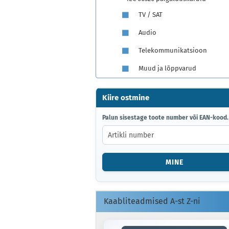
TV / SAT
Audio
Telekommunikatsioon
Muud ja lõppvarud
Kiire ostmine
PALUN
Palun sisestage toote number või EAN-kood.
SISESTAGE
TOOTE
NUMBER
VÕI
MINE
EAN-
KOOD.
Kaabliteadmised A-st Z-ni