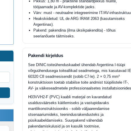
Pikkus: 1,80 m - praktiline standardpikkus riiulite,
tööjaamade ja AV-komplektide jaoks.
Värv: must - neutraalne integreerimine IT/AV-infrastruktuur
Heakskiidetud: UL de ARG IRAM 2063 (kasutamiseks
Argentinas).
Pakend: pakendina (ilma üksikpakendita) - tõhus
seerianõuete täitmiseks.
Pakendi kirjeldus
See DINIC-toiteühenduskaabel ühendab Argentiina I-tüüpi
võrguühendusega toiteallikad seadmetega, mis kasutavad I
60320 C8 seadmesisendit (sobib C7-le). 2 × 0,75 mm²
konstruktsioon toetab stabiilse toite andmist tüüpilistele IT-,
AV- ja väikeseadmetele professionaalsetes installatsioonides
H03VVH2-F (PVC) kaabli materjal on kavandatud
usaldusväärseks käitlemiseks ja vastupidavaks
mantlikonstruktsiooniks - sobib väljaarendamise
stsenaariumideks, teenindusrakendusteks ja
püsikaabeldamiseks. Suurpakend vähendab
pakendamiskulusid ja on kasulik tootmise,