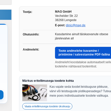
MAG GmbH
Tootja:
Vechelder Str. 22
38268 Lengede
E-post:
dinic@mag.de
Kasutamine ainult täiskasvanute otsese
Ohutusinfo:
järelevalve all
Andmeleht:
Toote andmelehe kuvamine /
printimine / salvestamine PDF-failina
Andmeleht koostatakse automaatselt sell
tootelehe nähtavast tooteinfost.
Märkus eritellimusega toodete kohta
Kas vajate seda toodet teistsuguse pikkuse,
värvi või teistsuguste pistikupesadega? Tutv
meie poes individuaalsete toodete valikuga.
Vaata eritellimusega toodete üksikasju