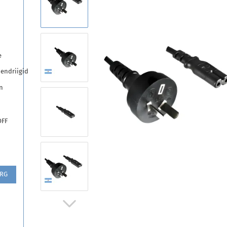
e
endriigid
n
OFF
ARG