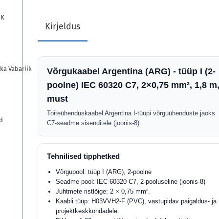
UK
Kirjeldus
ka Vabariik
Võrgukaabel Argentina (ARG) - tüüp I (2-
poolne) IEC 60320 C7, 2×0,75 mm², 1,8 m
must
Toiteühenduskaabel Argentina I-tüüpi võrguühenduste jaoks
d
C7-seadme sisenditele (joonis-8).
Tehnilised tipphetked
Võrgupool: tüüp I (ARG), 2-poolne
Seadme pool: IEC 60320 C7, 2-pooluseline (joonis-8)
Juhtmete ristlõige: 2 × 0,75 mm².
Kaabli tüüp: H03VVH2-F (PVC), vastupidav paigaldus- ja
projektkeskkondadele.