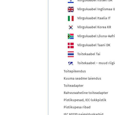
Võrgukaabel Iisrael ISR
Võrgukaabel Inglismaa 
Võrgukaabel Itaalia IT
Võrgukaabel Korea KR
Võrgukaabel Lõuna-Aafri
Võrgukaabel Taani DK
Toitekaabel Tai
Toitekaabel – muud riigi
Toitepikendus
Kuuma seadme laiendus
Toiteadapter
Rahvusvaheline toiteadapter
Pistikupesad, IEC-lukkpistik
Pistikupesa ribad
IEC 60320 paigalduskarbid