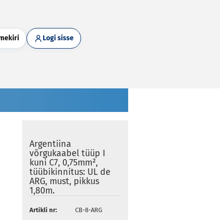
mekiri
Logi sisse
Argentiina
võrgukaabel tüüp I
kuni C7, 0,75mm²,
tüübikinnitus: UL de
ARG, must, pikkus
1,80m.
Artikli nr:
CB-8-ARG