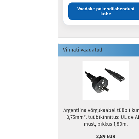
Vaadake pakendilahendusi
kohe
Viimati vaadatud
Argentiina võrgukaabel tüüp I kun
0,75mm², tüübikinnitus: UL de A
must, pikkus 1,80m.
2,89 EUR