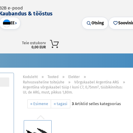
B2B e-pood
Kaubandus & tööstus
EE
›
Otsing
Soovini
Teie ostukorv
0,00 EUR
»
»
»
Koduleht
Tooted
Elekter
»
»
Rahvusvaheline toitejuhe
Võrgukaabel Argentina ARG
Argentiina võrgukaabel tüüp I kuni C7, 0,75mm², tüübikinnitus:
UL de ARG, must, pikkus 1,80m.
« Esimene
« tagasi
3
Artiklid selles kategoorias