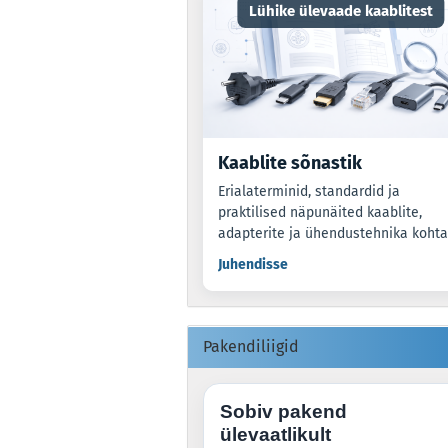
Lühike ülevaade kaablitest
Kaablite sõnastik
Erialaterminid, standardid ja
praktilised näpunäited kaablite,
adapterite ja ühendustehnika kohta
Juhendisse
Pakendiliigid
Sobiv pakend
ülevaatlikult