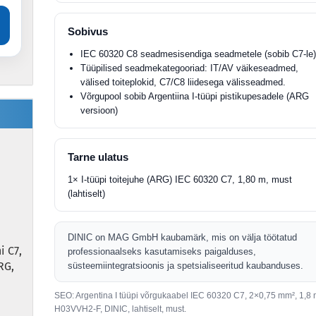
Sobivus
IEC 60320 C8 seadmesisendiga seadmetele (sobib C7-le
Tüüpilised seadmekategooriad: IT/AV väikeseadmed,
välised toiteplokid, C7/C8 liidesega välisseadmed.
Võrgupool sobib Argentiina I-tüüpi pistikupesadele (ARG
versioon)
Tarne ulatus
1× I-tüüpi toitejuhe (ARG) IEC 60320 C7, 1,80 m, must
(lahtiselt)
DINIC on MAG GmbH kaubamärk, mis on välja töötatud
i C7,
professionaalseks kasutamiseks paigalduses,
RG,
süsteemiintegratsioonis ja spetsialiseeritud kaubanduses.
SEO: Argentina I tüüpi võrgukaabel IEC 60320 C7, 2×0,75 mm², 1,8 
H03VVH2-F, DINIC, lahtiselt, must.