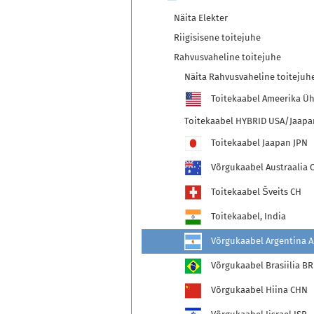
Näita Elekter
Riigisisene toitejuhe
Rahvusvaheline toitejuhe
Näita Rahvusvaheline toitejuh
Toitekaabel Ameerika Üh
Toitekaabel HYBRID USA/Jaapa
Toitekaabel Jaapan JPN
Võrgukaabel Austraalia 
Toitekaabel Šveits CH
Toitekaabel, India
Võrgukaabel Argentina 
Võrgukaabel Brasiilia BR
Võrgukaabel Hiina CHN