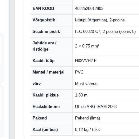
EAN-KOOD
4032528012803
Võrgupistik
I-tüüpi (Argentina), 2-poolne
Seadme pistik
IEC 60320 C7, 2-poolne (joonis-8)
Juhtide arv /
2 × 0,75 mm²
ristlõige
Kaabli tüüp
H03VVH2-F
Mantel / materjal
PVC
värv
Must värvus
Kaabli pikkus
1,80 m
Heakskiitmine
UL de ARG IRAM 2063
Pakend
Pakend (ilma)
Kaal (umbes)
0,12 kg / tükk