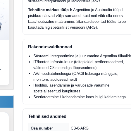
süsteemiintegratsiooni ja laologistika jaoks.
Tehniline märkus tüüp I:
Argentiina ja Austraalia tüüp I
pistikud näevad välja sarnased, kuid neil võib olla erinev
faas/neutraalne määramine. Standardiseeritud tööks tuleb
kasutada riigispetsiifilist versiooni (ARG).
Rakendusvaldkonnad
Süsteemi integreerimine ja juurutamine Argentiina filiaalid
IT/kontori infrastruktuur (toiteplokid, perifeerseadmed,
väikesed C8 sisendiga lõppseadmed)
.
AV/meediatehnoloogia (C7/C8-liidesega mängijaid,
monitore, audioseadmeid)
Hooldus, asendamine ja varuosade varumine
spetsialiseeritud kauplustes
Seeriatootmine / kohandamine koos hulgi käitlemisega
Tehnilised andmed
Osa number
CB-8-ARG