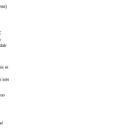
nas)
C
a
ndab
is ei
 tohi
 on
e/