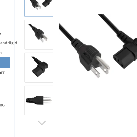
e
endriigid
n
OFF
ARG