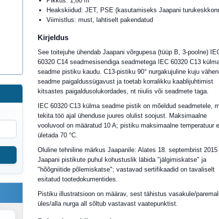
Pikkus: 1,80 m
Heakskiidud: JET, PSE (kasutamiseks Jaapani turukeskkon
Viimistlus: must, lahtiselt pakendatud
Kirjeldus
See toitejuhe ühendab Jaapani võrgupesa (tüüp B, 3-poolne) IE
60320 C14 seadmesisendiga seadmetega IEC 60320 C13 külm
seadme pistiku kaudu. C13-pistiku 90° nurgakujuline kuju vähe
seadme paigaldussügavust ja toetab korralikku kaablijuhtimist
kitsastes paigaldusolukordades, nt riiulis või seadmete taga.
IEC 60320 C13 külma seadme pistik on mõeldud seadmetele, m
tekita töö ajal ühenduse juures olulist soojust. Maksimaalne
vooluvool on määratud 10 A; pistiku maksimaalne temperatuur ei
ületada 70 °C.
Oluline tehniline märkus Jaapanile: Alates 18. septembrist 2015
Jaapani pistikute puhul kohustuslik läbida "jälgimiskatse" ja
"hõõgniitide põlemiskatse"; vastavad sertifikaadid on tavaliselt
esitatud tootedokumentides.
Pistiku illustratsioon on määrav, sest tähistus vasakule/paremal
üles/alla nurga all sõltub vastavast vaatepunktist.