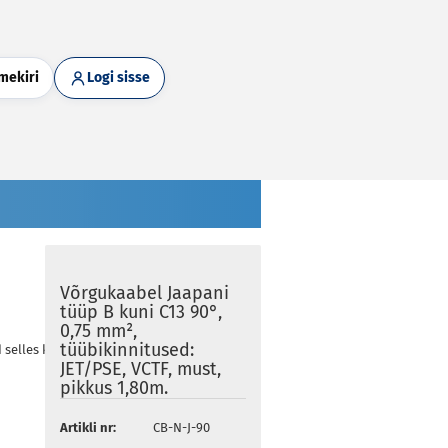
mekiri
Logi sisse
Võrgukaabel Jaapani
tüüp B kuni C13 90°,
0,75 mm²,
tüübikinnitused:
d selles kategoorias
JET/PSE, VCTF, must,
pikkus 1,80m.
Artikli nr:
CB-N-J-90