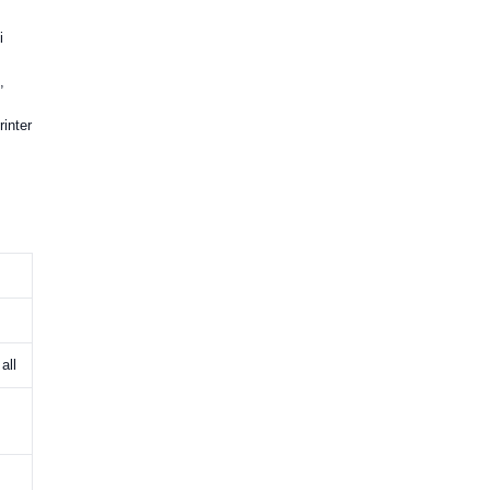
i
,
rinter
all