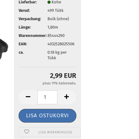
Lieferbar:
Kohe
Varud:
499
Tükk
Verpackung:
Bulk (ohne)
Länge:
1,80m
Warennummer:
85444290
EAN:
4032528025506
ca.
0.18
kg per
Tükk
2,99 EUR
pluss 19% käibemaks.
LISA MÄRKMIKUSSE