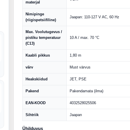
materjal
Nimipinge
Jaapan: 110-127 V AC, 60 Hz
(riigispetsiifiline)
Max. Voolutugevus /
pistiku temperatuur
10 A / max. 70 °C
(C13)
Kaabli pikkus
1,80 m
värv
Must värvus
Heakskiidud
JET, PSE
Pakend
Pakendamata (ilma)
EAN-KOOD
4032528025506
Sihtriik
Jaapan
Ühilduvus