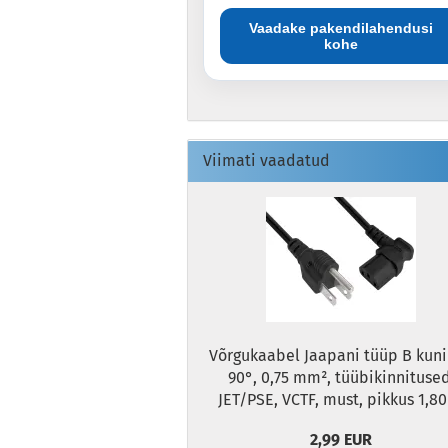
Vaadake pakendilahendusi
kohe
Viimati vaadatud
Võrgukaabel Jaapani tüüp B kuni
90°, 0,75 mm², tüübikinnitused
JET/PSE, VCTF, must, pikkus 1,8
2,99 EUR