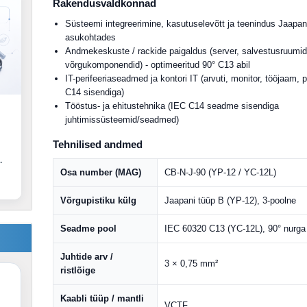
Rakendusvaldkonnad
Süsteemi integreerimine, kasutuselevõtt ja teenindus Jaapan
asukohtades
Andmekeskuste / rackide paigaldus (server, salvestusruumid
võrgukomponendid) - optimeeritud 90° C13 abil
IT-perifeeriaseadmed ja kontori IT (arvuti, monitor, tööjaam, p
C14 sisendiga)
Tööstus- ja ehitustehnika (IEC C14 seadme sisendiga
juhtimissüsteemid/seadmed)
Tehnilised andmed
.
Osa number (MAG)
CB-N-J-90 (YP-12 / YC-12L)
Võrgupistiku külg
Jaapani tüüp B (YP-12), 3-poolne
Seadme pool
IEC 60320 C13 (YC-12L), 90° nurga 
Juhtide arv /
3 × 0,75 mm²
ristlõige
Kaabli tüüp / mantli
VCTF