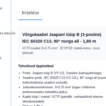
UK
Kirjeldus
ka Vabariik
Võrgukaabel Jaapani tüüp B (3-poolne)
IEC 60320 C13, 90° nurga all - 1,80 m
VCTF-kaabel 3×0,75 mm², JET/PSE tüübikinnitus, must,
lahtiselt.
d
Tehnilised tipphetked
Pistik: Jaapani tüüp B (YP-12), 3-poolne (kaitsejuhtmega)
Seadme pistik: IEC 60320 C13 (YC-12L), 90° nurga all (ruum
kokkuhoidmine seadme sisendil).
Juhtmekonstruktsioon: 3×0,75 mm² (tugev mõõtmine
professionaalse toiteallika jaoks)
Kaabli tüüp / mantel: VCTF (paindlik, mehaaniliselt elastne
ühenduskaabel)