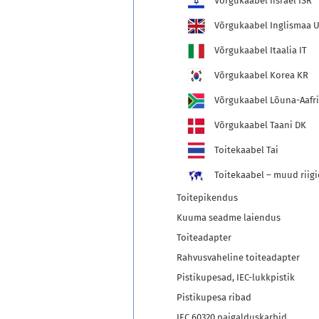
Võrgukaabel Iisrael ISR
Võrgukaabel Inglismaa 
Võrgukaabel Itaalia IT
Võrgukaabel Korea KR
Võrgukaabel Lõuna-Aafri
Võrgukaabel Taani DK
Toitekaabel Tai
Toitekaabel – muud riigi
Toitepikendus
Kuuma seadme laiendus
Toiteadapter
Rahvusvaheline toiteadapter
Pistikupesad, IEC-lukkpistik
Pistikupesa ribad
IEC 60320 paigalduskarbid