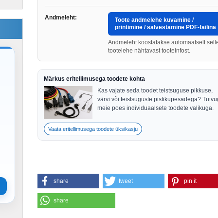
Andmeleht:
Toote andmelehe kuvamine /
printimine / salvestamine PDF-failina
Andmeleht koostatakse automaatselt sell
tootelehe nähtavast tooteinfost.
Märkus eritellimusega toodete kohta
Kas vajate seda toodet teistsuguse pikkuse,
värvi või teistsuguste pistikupesadega? Tutv
meie poes individuaalsete toodete valikuga.
Vaata eritellimusega toodete üksikasju
share
tweet
pin it
share