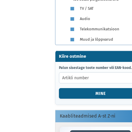
TV / SAT
Audio
Telekommunikatsioon
Muud ja lõppvarud
Kiire ostmine
PALUN
Palun sisestage toote number või EAN-kood.
SISESTAGE
TOOTE
NUMBER
VÕI
MINE
EAN-
KOOD.
Kaabliteadmised A-st Z-ni