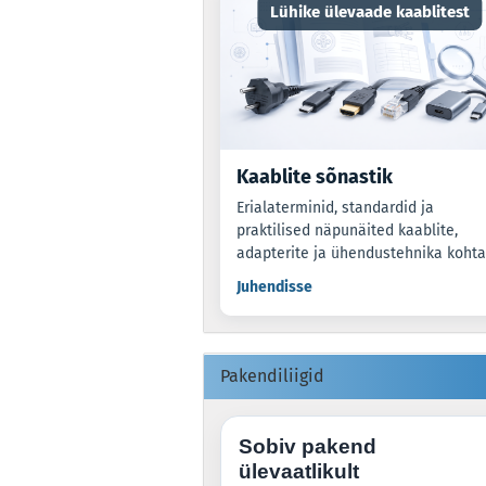
Lühike ülevaade kaablitest
Kaablite sõnastik
Erialaterminid, standardid ja
praktilised näpunäited kaablite,
adapterite ja ühendustehnika kohta
Juhendisse
Pakendiliigid
Sobiv pakend
ülevaatlikult