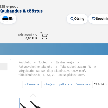
B2B e-pood
Kaubandus & tööstus
EE
›
Otsing
Soovini
Teie ostukorv
0,00 EUR
»
»
»
Koduleht
Tooted
Elektrienergia
»
»
Rahvusvaheline toitejuhe
Toitekaabel Jaapan JPN
Võrgukaabel Jaapani tüüp B kuni C13 90°, 0,75 mm²,
tüübikinnitused: JET/PSE, VCTF, must, pikkus 1,80m.
« Esimene
« tagasi
jätkata »
Viimane »
15
Artikli