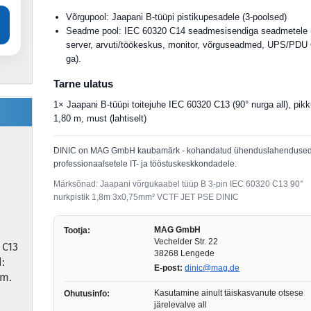
Võrgupool: Jaapani B-tüüpi pistikupesadele (3-poolsed)
Seadme pool: IEC 60320 C14 seadmesisendiga seadmetele 
server, arvuti/töökeskus, monitor, võrguseadmed, UPS/PDU
ga).
Tarne ulatus
1× Jaapani B-tüüpi toitejuhe IEC 60320 C13 (90° nurga all), pik
1,80 m, must (lahtiselt)
DINIC on MAG GmbH kaubamärk - kohandatud ühenduslahenduse
professionaalsetele IT- ja tööstuskeskkondadele.
Märksõnad: Jaapani võrgukaabel tüüp B 3-pin IEC 60320 C13 90°
nurkpistik 1,8m 3x0,75mm² VCTF JET PSE DINIC
MAG GmbH
Tootja:
Vechelder Str. 22
 C13
38268 Lengede
:
E-post:
dinic@mag.de
0m.
Kasutamine ainult täiskasvanute otsese
Ohutusinfo:
järelevalve all