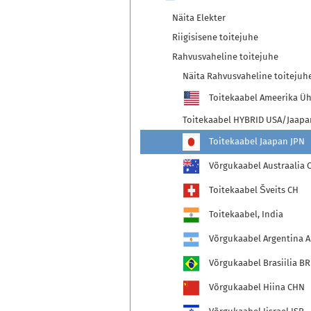
Näita Elekter
Riigisisene toitejuhe
Rahvusvaheline toitejuhe
Näita Rahvusvaheline toitejuh
Toitekaabel Ameerika Üh
Toitekaabel HYBRID USA/Jaapa
Toitekaabel Jaapan JPN
Võrgukaabel Austraalia 
Toitekaabel Šveits CH
Toitekaabel, India
Võrgukaabel Argentina 
Võrgukaabel Brasiilia BR
Võrgukaabel Hiina CHN