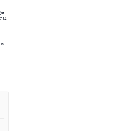
(nt
 C14-
kus
d