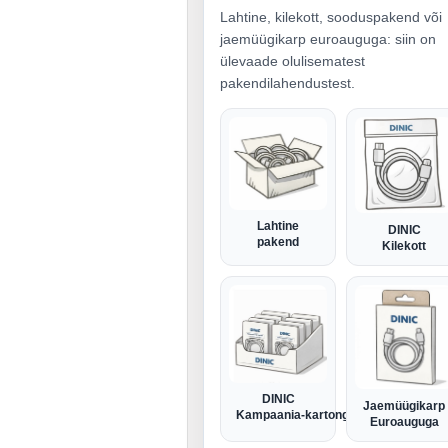
Lahtine, kilekott, sooduspakend või
jaemüügikarp euroauguga: siin on
ülevaade olulisematest
pakendilahendustest.
Lahtine
DINIC
pakend
Kilekott
DINIC
Jaemüügikarp
Kampaania-kartong
Euroauguga