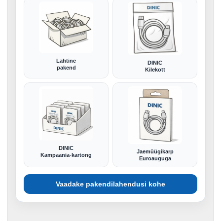
Lahtine
DINIC
pakend
Kilekott
DINIC
Jaemüügikarp
Kampaania-kartong
Euroauguga
Vaadake pakendilahendusi kohe