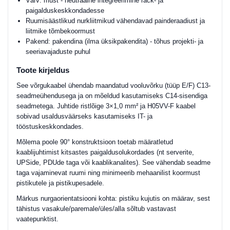
Värv: must - neutraalne integreerimine rack- ja
paigalduskeskkondadesse
Ruumisäästlikud nurkliitmikud vähendavad painderaadiust ja
liitmike tõmbekoormust
Pakend: pakendina (ilma üksikpakendita) - tõhus projekti- ja
seeriavajaduste puhul
Toote kirjeldus
See võrgukaabel ühendab maandatud vooluvõrku (tüüp E/F) C13-
seadmeühendusega ja on mõeldud kasutamiseks C14-sisendiga
seadmetega. Juhtide ristlõige 3×1,0 mm² ja H05VV-F kaabel
sobivad usaldusväärseks kasutamiseks IT- ja
tööstuskeskkondades.
Mõlema poole 90° konstruktsioon toetab määratletud
kaablijuhtimist kitsastes paigaldusolukordades (nt serverite,
UPSide, PDUde taga või kaablikanalites). See vähendab seadme
taga vajaminevat ruumi ning minimeerib mehaanilist koormust
pistikutele ja pistikupesadele.
Märkus nurgaorientatsiooni kohta: pistiku kujutis on määrav, sest
tähistus vasakule/paremale/üles/alla sõltub vastavast
vaatepunktist.