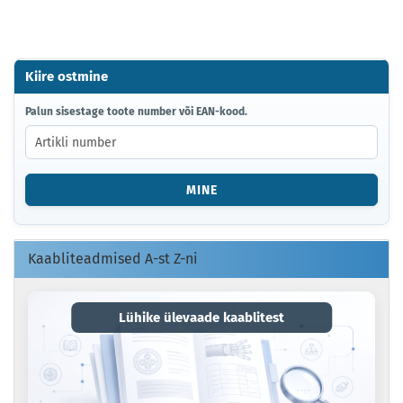
Kiire ostmine
PALUN
Palun sisestage toote number või EAN-kood.
SISESTAGE
TOOTE
NUMBER
VÕI
MINE
EAN-
KOOD.
Kaabliteadmised A-st Z-ni
Lühike ülevaade kaablitest