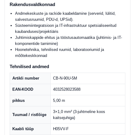
Rakendusvaldkonnad
Andmekeskuste ja rackide kaabeldamine (serverid, lülitid,
salvestusruumid, PDU-d, UPSid).
Süsteemiintegratsioon ja IT-infrastruktuur spetsialiseeritud
kaubanduses/projektiäris
Juhtimiskappide ehitus ja tööstusautomaatika (juhtimis- ja IT-
komponentide tarnimine)
Hoonetehnika, tehnilised ruumid, laboratooriumid ja
mõõtekeskkonnad
Tehnilised andmed
Artikli number
CB-N-90U-5M
EAN-KOOD
4032528023588
pikkus
5,00 m
3×1,0 mm² (3-juhtmeline koos
Tuumad / ristlõige
kaitsejuhiga)
Kaabli tüüp
H05VV-F