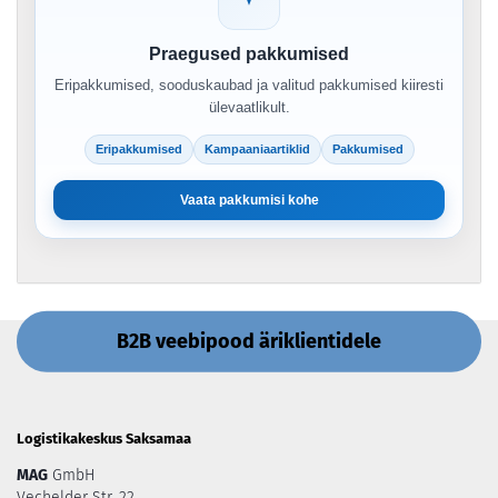
Praegused pakkumised
Eripakkumised, sooduskaubad ja valitud pakkumised kiiresti
ülevaatlikult.
Eripakkumised
Kampaaniaartiklid
Pakkumised
Vaata pakkumisi kohe
B2B veebipood äriklientidele
Logistikakeskus Saksamaa
MAG
GmbH
Vechelder Str. 22