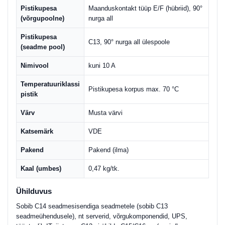
Pistikupesa
Maanduskontakt tüüp E/F (hübriid), 90°
(võrgupoolne)
nurga all
Pistikupesa
C13, 90° nurga all ülespoole
(seadme pool)
Nimivool
kuni 10 A
Temperatuuriklassi
Pistikupesa korpus max. 70 °C
pistik
Värv
Musta värvi
Katsemärk
VDE
Pakend
Pakend (ilma)
Kaal (umbes)
0,47 kg/tk.
Ühilduvus
Sobib C14 seadmesisendiga seadmetele (sobib C13
seadmeühendusele), nt serverid, võrgukomponendid, UPS,