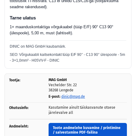
tööstuslik IT-riistvara. C13 ei ühildu C15/C16-ga (sooja/kuuma
seadme rakendused).
Tarne ulatus
1× maanduskontaktiga võrgukaabel (tüüp E/F) 90° C13 90°
(ülespoole), 5,00 m, must (lahtiselt).
DINIC on MAG GmbH kaubamärk.
SEO: Võrgukaabli kaitsekontakt tüüp E/F 90° - C13 90° ülespoole - 5m
- 3×1,0mm² - H05VV-F - DINIC
MAG GmbH
Tootja:
Vechelder Str. 22
38268 Lengede
E-post:
dinic@mag.de
Kasutamine ainult täiskasvanute otsese
Ohutusinfo:
järelevalve all
Andmeleht:
Toote andmelehe kuvamine / printimine
/ salvestamine PDF-failina