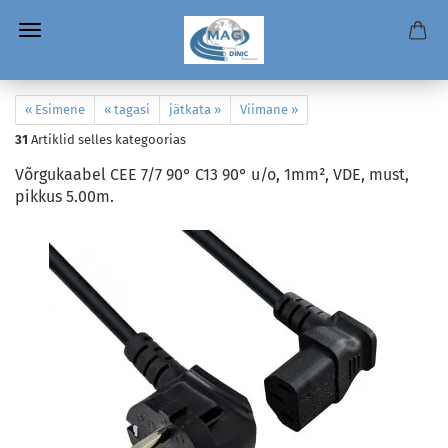
« Esimene
« tagasi
jätkata »
Viimane »
31
Artiklid selles kategoorias
Võrgukaabel CEE 7/7 90° C13 90° u/o, 1mm², VDE, must,
pikkus 5.00m.