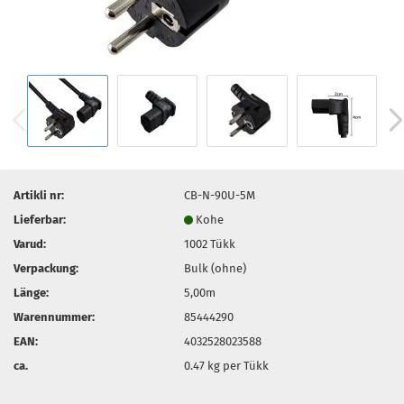
Artikli nr:
CB-N-90U-5M
Lieferbar:
Kohe
Varud:
1002
Tükk
Verpackung:
Bulk (ohne)
Länge:
5,00m
Warennummer:
85444290
EAN:
4032528023588
ca.
0.47
kg per Tükk