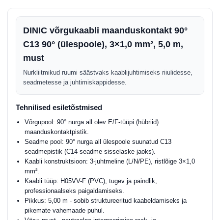
DINIC võrgukaabli maanduskontakt 90°
C13 90° (ülespoole), 3×1,0 mm², 5,0 m,
must
Nurkliitmikud ruumi säästvaks kaablijuhtimiseks riiulidesse,
seadmetesse ja juhtimiskappidesse.
Tehnilised esiletõstmised
Võrgupool: 90° nurga all olev E/F-tüüpi (hübriid)
maanduskontaktpistik.
Seadme pool: 90° nurga all ülespoole suunatud C13
seadmepistik (C14 seadme sisselaske jaoks).
Kaabli konstruktsioon: 3-juhtmeline (L/N/PE), ristlõige 3×1,0
mm².
Kaabli tüüp: H05VV-F (PVC), tugev ja paindlik,
professionaalseks paigaldamiseks.
Pikkus: 5,00 m - sobib struktureeritud kaabeldamiseks ja
pikemate vahemaade puhul.