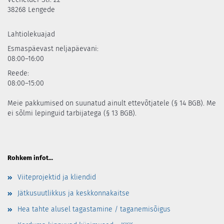
38268 Lengede
Lahtiolekuajad
Esmaspäevast neljapäevani:
08:00–16:00
Reede:
08:00–15:00
Meie pakkumised on suunatud ainult ettevõtjatele (§ 14 BGB). Me
ei sõlmi lepinguid tarbijatega (§ 13 BGB).
Rohkem infot...
Viiteprojektid ja kliendid
Jätkusuutlikkus ja keskkonnakaitse
Hea tahte alusel tagastamine / taganemisõigus