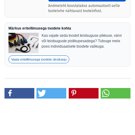
Andmeleht koostatakse automaatselt selle
tootelehe nähtavast tooteinfost.
Märkus eritellimusega toodete kohta
Kas vajate seda toodet teistsuguse pikkuse, värvi
või teistsuguste pistikupesadega? Tutvuge meie
poes individuaalsete toodete valikuga.
Vaata eritellimusega toodete üksikasju