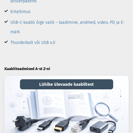
blisterpakend
Eritellimus
USB-C-kaabli õige valik – laadimine, andmed, video, PD ja E-
märk
Thunderbolt või USB 4.0
Kaabliteadmised A-st Z-ni
Lühike ülevaade kaablitest