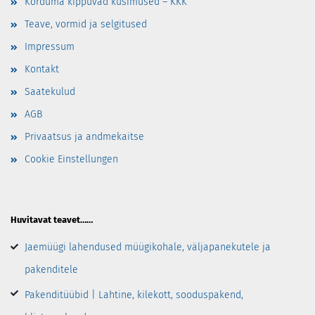
Korduma kippuvad küsimused – KKK
Teave, vormid ja selgitused
Impressum
Kontakt
Saatekulud
AGB
Privaatsus ja andmekaitse
Cookie Einstellungen
Huvitavat teavet……
Jaemüügi lahendused müügikohale, väljapanekutele ja
pakenditele
Pakenditüübid | Lahtine, kilekott, sooduspakend,