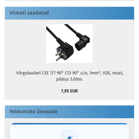
Viimati vaadatud
Võrgukaabel CEE 7/7 90° C13 90° u/o, 1mm², VDE, must,
pikkus 5.00m.
7,95 EUR
Pakkumiste ülevaade