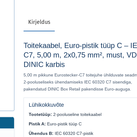
Kirjeldus
Toitekaabel, Euro-pistik tüüp C – I
C7, 5,00 m, 2x0,75 mm², must, V
DINIC karbis
5,00 m pikkune Eurostecker-C7 toitejuhe ühilduvate sead
2-pooluseliseks ühendamiseks IEC 60320 C7 sisendiga,
pakendatud DINIC Box Retail pakendisse Euro-auguga.
Lühikokkuvõte
Tootetüüp:
2-pooluseline toitekaabel
Pistik A:
Euro-pistik tüüp C
Ühendus B:
IEC 60320 C7-pistik