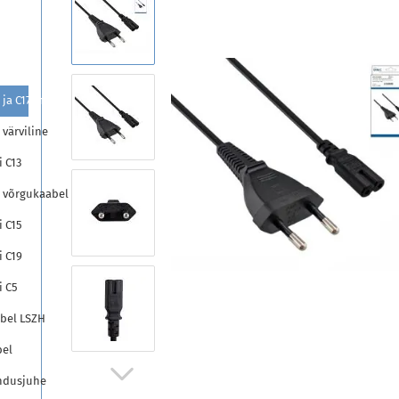
ja C17 must
värviline
 C13
e võrgukaabel
 C15
 C19
i C5
bel LSZH
bel
ndusjuhe