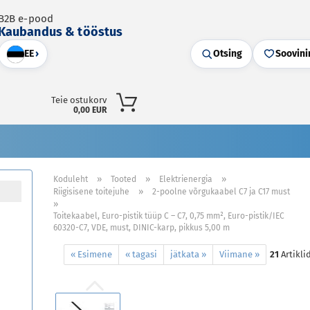
B2B e-pood
Kaubandus & tööstus
EE
›
Otsing
Soovini
Teie ostukorv
0,00 EUR
»
»
»
Koduleht
Tooted
Elektrienergia
»
Riigisisene toitejuhe
2-poolne võrgukaabel C7 ja C17 must
»
Toitekaabel, Euro-pistik tüüp C – C7, 0,75 mm², Euro-pistik/IEC
60320-C7, VDE, must, DINIC-karp, pikkus 5,00 m
« Esimene
« tagasi
jätkata »
Viimane »
21
Artikli