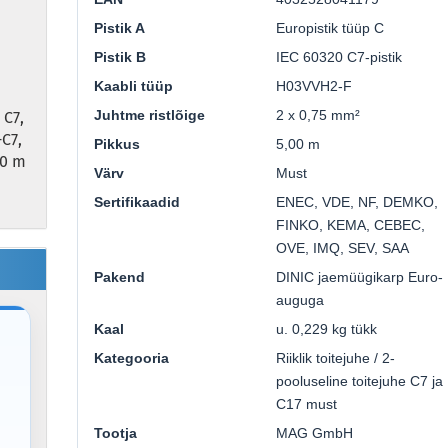
Pistik A
Europistik tüüp C
Pistik B
IEC 60320 C7-pistik
Kaabli tüüp
H03VVH2-F
Juhtme ristlõige
2 x 0,75 mm²
 C7,
-C7,
Pikkus
5,00 m
00 m
Värv
Must
Sertifikaadid
ENEC, VDE, NF, DEMKO,
FINKO, KEMA, CEBEC,
OVE, IMQ, SEV, SAA
Pakend
DINIC jaemüügikarp Euro-
auguga
Kaal
u. 0,229 kg tükk
Kategooria
Riiklik toitejuhe / 2-
pooluseline toitejuhe C7 ja
C17 must
Tootja
MAG GmbH