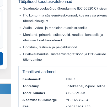
Tüüpilised kasutusvaldkonnad
Seadmete vooluvõrgu ühendamine IEC 60320 C7 sisen
IT-, kontori- ja süsteemikeskkonnad, kus on vaja pikem
ühenduskaugust
Audio-, video- ja meelelahutuselektroonika
Monitorid, printerid, sülearvutid, raadiod, konsoolid ja
ühilduvad elektriseadmed
Hooldus-, testimis- ja paigaldustööd
Erialakaubandus, süsteemiintegratsioon ja B2B-varude
täiendamine
Tehnilised andmed
Kaubamärk
DINIC
Tootetüüp
Toitekaabel, 2-pooluseline
Toote number
CB-8-5M-KB
Sisemine tüübimärge
YP-21A/YC-13
EAN
4032528041179