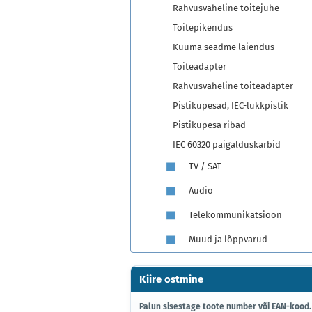
Rahvusvaheline toitejuhe
Toitepikendus
Kuuma seadme laiendus
Toiteadapter
Rahvusvaheline toiteadapter
Pistikupesad, IEC-lukkpistik
Pistikupesa ribad
IEC 60320 paigalduskarbid
TV / SAT
Audio
Telekommunikatsioon
Muud ja lõppvarud
Kiire ostmine
PALUN
Palun sisestage toote number või EAN-kood.