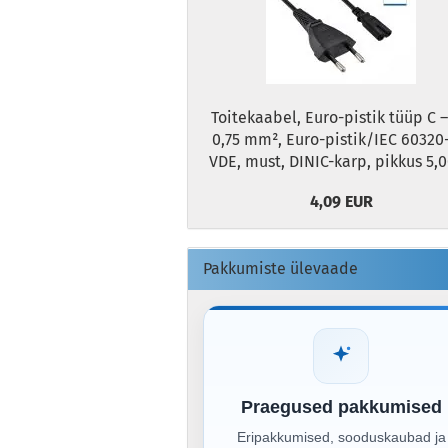
Toitekaabel, Euro-pistik tüüp C –
0,75 mm², Euro-pistik/IEC 60320
VDE, must, DINIC-karp, pikkus 5,
4,09 EUR
Pakkumiste ülevaade
Praegused pakkumised
Eripakkumised, sooduskaubad ja