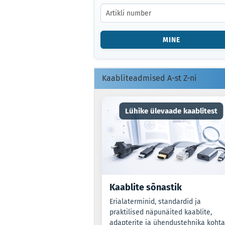
SISESTAGE
TOOTE
NUMBER
VÕI
MINE
EAN-
KOOD.
Kaabliteadmised A-st Z-ni
Lühike ülevaade kaablitest
Kaablite sõnastik
Erialaterminid, standardid ja
praktilised näpunäited kaablite,
adapterite ja ühendustehnika kohta