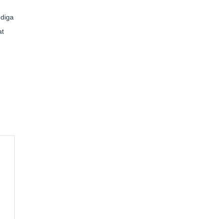
diga
at