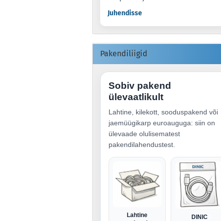
Juhendisse
Pakendiliigid
Sobiv pakend
ülevaatlikult
Lahtine, kilekott, sooduspakend või
jaemüügikarp euroauguga: siin on
ülevaade olulisematest
pakendilahendustest.
Lahtine
DINIC