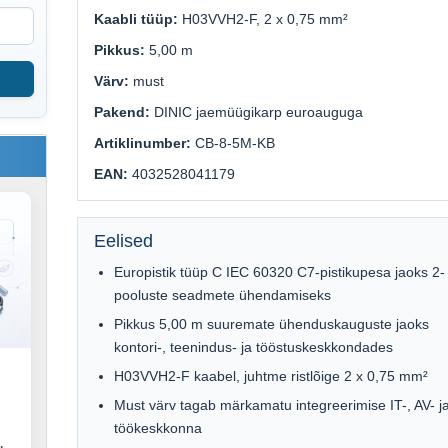
Kaabli tüüp:
H03VVH2-F, 2 x 0,75 mm²
Pikkus:
5,00 m
Värv:
must
Pakend:
DINIC jaemüügikarp euroauguga
Artiklinumber:
CB-8-5M-KB
EAN:
4032528041179
Eelised
Europistik tüüp C IEC 60320 C7-pistikupesa jaoks 2-
pooluste seadmete ühendamiseks
Pikkus 5,00 m suuremate ühenduskauguste jaoks
kontori-, teenindus- ja tööstuskeskkondades
H03VVH2-F kaabel, juhtme ristlõige 2 x 0,75 mm²
Must värv tagab märkamatu integreerimise IT-, AV- j
töökeskkonna
.