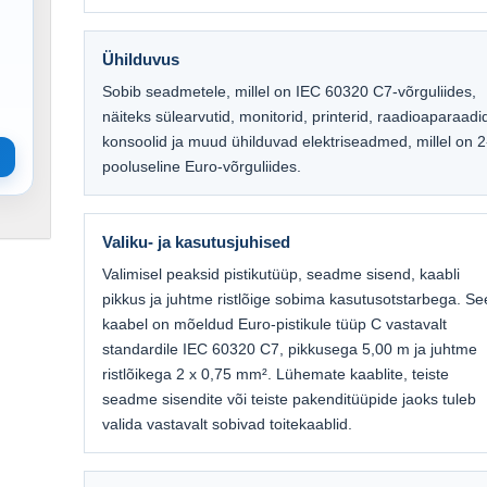
Ühilduvus
Sobib seadmetele, millel on IEC 60320 C7-võrguliides,
näiteks sülearvutid, monitorid, printerid, raadioaparaadi
konsoolid ja muud ühilduvad elektriseadmed, millel on 2
pooluseline Euro-võrguliides.
Valiku- ja kasutusjuhised
Valimisel peaksid pistikutüüp, seadme sisend, kaabli
pikkus ja juhtme ristlõige sobima kasutusotstarbega. Se
kaabel on mõeldud Euro-pistikule tüüp C vastavalt
standardile IEC 60320 C7, pikkusega 5,00 m ja juhtme
ristlõikega 2 x 0,75 mm². Lühemate kaablite, teiste
seadme sisendite või teiste pakenditüüpide jaoks tuleb
valida vastavalt sobivad toitekaablid.