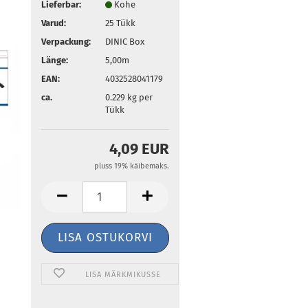
Lieferbar:
Kohe
Varud:
25
Tükk
Verpackung:
DINIC Box
Länge:
5,00m
EAN:
4032528041179
ca.
0.229
kg per
Tükk
4,09 EUR
pluss 19% käibemaks.
LISA MÄRKMIKUSSE