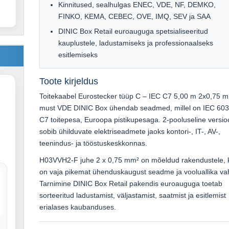
Kinnitused, sealhulgas ENEC, VDE, NF, DEMKO,
FINKO, KEMA, CEBEC, OVE, IMQ, SEV ja SAA
DINIC Box Retail euroauguga spetsialiseeritud
kauplustele, ladustamiseks ja professionaalseks
esitlemiseks
Toote kirjeldus
Toitekaabel Eurostecker tüüp C – IEC C7 5,00 m 2x0,75 
must VDE DINIC Box ühendab seadmed, millel on IEC 60
C7 toitepesa, Euroopa pistikupesaga. 2-pooluseline versi
sobib ühilduvate elektriseadmete jaoks kontori-, IT-, AV-,
teenindus- ja tööstuskeskkonnas.
H03VVH2-F juhe 2 x 0,75 mm² on mõeldud rakendustele, 
on vaja pikemat ühenduskaugust seadme ja vooluallika va
Tarnimine DINIC Box Retail pakendis euroauguga toetab
sorteeritud ladustamist, väljastamist, saatmist ja esitlemist
erialases kaubanduses.