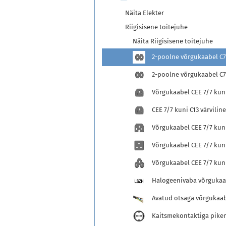
Näita Elekter
Riigisisene toitejuhe
Näita Riigisisene toitejuhe
2-poolne võrgukaabel C7 
2-poolne võrgukaabel C7 
Võrgukaabel CEE 7/7 kuni
CEE 7/7 kuni C13 värvilin
Võrgukaabel CEE 7/7 kuni
Võrgukaabel CEE 7/7 kuni
Võrgukaabel CEE 7/7 kun
Halogeenivaba võrgukaa
Avatud otsaga võrgukaa
Kaitsmekontaktiga pike