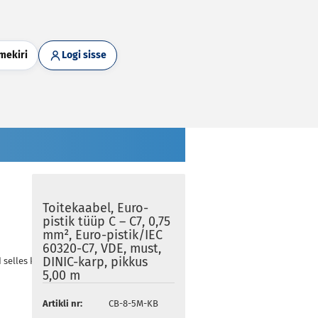
mekiri
Logi sisse
Toitekaabel, Euro-
pistik tüüp C – C7, 0,75
mm², Euro-pistik/IEC
60320-C7, VDE, must,
DINIC-karp, pikkus
d selles kategoorias
5,00 m
Artikli nr:
CB-8-5M-KB