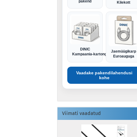
pakend
Kilekott
DINIC
Jaemüügikarp
Kampaania-kartong
Euroauguga
Vaadake pakendilahendusi
kohe
Viimati vaadatud