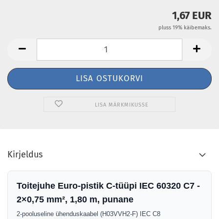
1,67 EUR
pluss 19% käibemaks.
LISA MÄRKMIKUSSE
Kirjeldus
Toitejuhe Euro-pistik C-tüüpi IEC 60320 C7 -
2×0,75 mm², 1,80 m, punane
2-pooluseline ühenduskaabel (H03VVH2-F) IEC C8