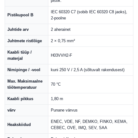
pistik.
IEC 60320 C7 (sobib IEC 60320 C8 jaoks),
Pistikupool B
2-poolne
Juhtide arv
2 aherainet
Juhtmete ristlõige
2 × 0,75 mm²
Kaabli tüüp /
H03VVH2-F
materjal
Nimipinge / -vool
kuni 250 V / 2,5 A (sõltuvalt rakendusest)
Max. Maksimaalne
70 °C
töötemperatuur
Kaabli pikkus
1,80 m
värv
Punane värvus
ENEC, VDE, NF, DEMKO, FINKO, KEMA,
Heakskiidud
CEBEC, OVE, IMQ, SEV, SAA