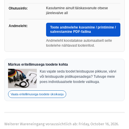
Kasutamine ainult täiskasvanute otsese
Ohutusinfo:
järelevalve all
Andmeleht:
Toote andmelehe kuvamine / printimine /
salvestamine PDF-failina
Andmeleht koostatakse automaatselt selle
tootelehe nähtavast tooteinfost.
Märkus eritellimusega toodete kohta
Kas vajate seda toodet teistsuguse pikkuse, värvi
või teistsuguste pistikupesadega? Tutvuge meie
poes individuaalsete toodete valikuga.
Vaata eritellimusega toodete üksikasju
Weiterer Wareneingang voraussichtlich ab: Friday, October 16, 2026.