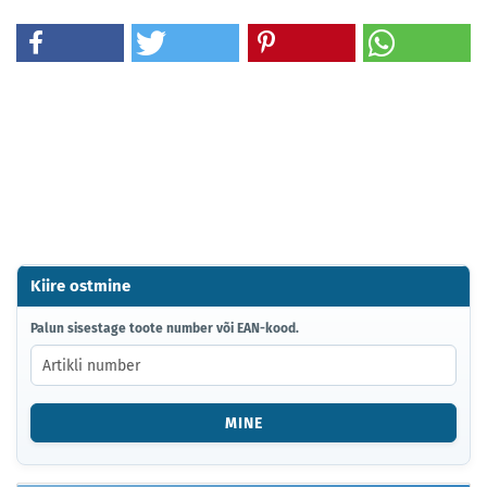
Kiire ostmine
PALUN
Palun sisestage toote number või EAN-kood.
SISESTAGE
TOOTE
NUMBER
VÕI
MINE
EAN-
KOOD.