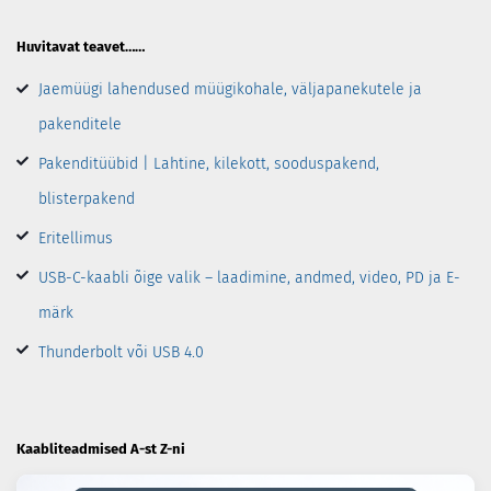
Huvitavat teavet……
Jaemüügi lahendused müügikohale, väljapanekutele ja
pakenditele
Pakenditüübid | Lahtine, kilekott, sooduspakend,
blisterpakend
Eritellimus
USB-C-kaabli õige valik – laadimine, andmed, video, PD ja E-
märk
Thunderbolt või USB 4.0
Kaabliteadmised A-st Z-ni