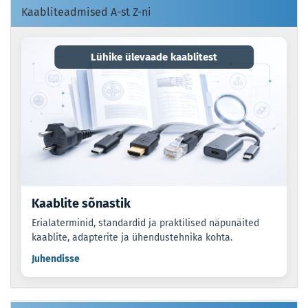
Kaabliteadmised A-st Z-ni
Lühike ülevaade kaablitest
Kaablite sõnastik
Erialaterminid, standardid ja praktilised näpunäited
kaablite, adapterite ja ühendustehnika kohta.
Juhendisse