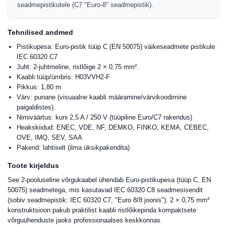
seadmepistikutele (C7 "Euro-8" seadmepistik).
Tehnilised andmed
Pistikupesa: Euro-pistik tüüp C (EN 50075) väikeseadmete pistikule
IEC 60320 C7
Juht: 2-juhtmeline, ristlõige 2 × 0,75 mm².
Kaabli tüüp/ümbris: H03VVH2-F
Pikkus: 1,80 m
Värv: punane (visuaalne kaabli määramine/värvikoodimine
paigaldistes).
Nimiväärtus: kuni 2,5 A / 250 V (tüüpiline Euro/C7 rakendus)
Heakskiidud: ENEC, VDE, NF, DEMKO, FINKO, KEMA, CEBEC,
OVE, IMQ, SEV, SAA
Pakend: lahtiselt (ilma üksikpakendita)
Toote kirjeldus
See 2-pooluseline võrgukaabel ühendab Euro-pistikupesa (tüüp C, EN
50075) seadmetega, mis kasutavad IEC 60320 C8 seadmesisendit
(sobiv seadmepistik: IEC 60320 C7, "Euro 8/8 joonis"). 2 × 0,75 mm²
konstruktsioon pakub praktilist kaabli ristlõikepinda kompaktsete
võrguühenduste jaoks professionaalses keskkonnas.