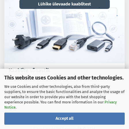
Lühike ülevaade kaablitest
Kaablite sõnastik
This website uses Cookies and other technologies.
Erialaterminid, standardid ja praktilised näpunäited
We use Cookies and other technologies, also from third-party
kaablite, adapterite ja ühendustehnika kohta.
suppliers, to ensure the basic functionalities and analyze the usage of
our website in order to provide you with the best shopping
Juhendisse
experience possible. You can find more information in our
Privacy
Notice
.
Accept all
Shoplösung
by Gambio.de © 2026