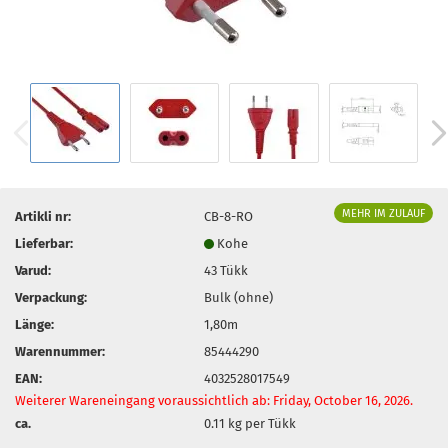
MEHR IM ZULAUF
Artikli nr:
CB-8-RO
Lieferbar:
Kohe
Varud:
43
Tükk
Verpackung:
Bulk (ohne)
Länge:
1,80m
Warennummer:
85444290
EAN:
4032528017549
Weiterer Wareneingang voraussichtlich ab: Friday, October 16, 2026.
ca.
0.11
kg per Tükk