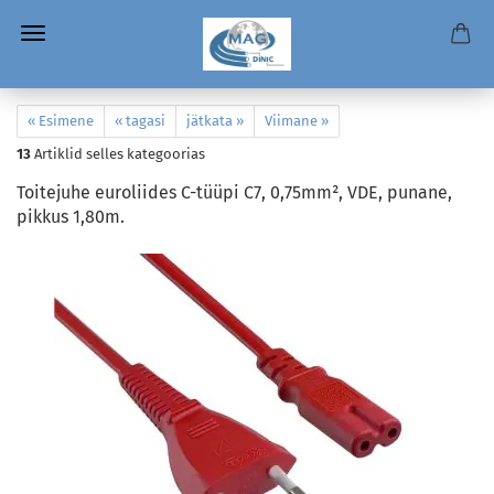
« Esimene
« tagasi
jätkata »
Viimane »
13
Artiklid selles kategoorias
Toitejuhe euroliides C-tüüpi C7, 0,75mm², VDE, punane,
pikkus 1,80m.