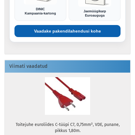
DINIC
Jaemüügikarp
Kampaania-kartong
Euroauguga
Vaadake pakendilahendusi kohe
Viimati vaadatud
Toitejuhe euroliides C-tüüpi C7, 0,75mm², VDE, punane,
pikkus 1,80m.