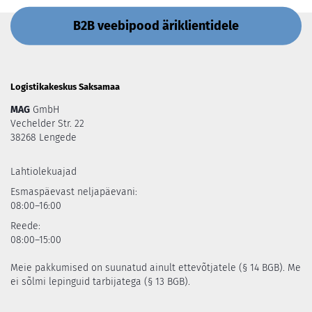
B2B veebipood äriklientidele
Logistikakeskus Saksamaa
MAG
GmbH
Vechelder Str. 22
38268 Lengede
Lahtiolekuajad
Esmaspäevast neljapäevani:
08:00–16:00
Reede:
08:00–15:00
Meie pakkumised on suunatud ainult ettevõtjatele (§ 14 BGB). Me
ei sõlmi lepinguid tarbijatega (§ 13 BGB).