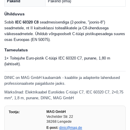
Pakend
Pakend (ilma)
Ühilduvus
Sobib
IEC 60320 C8
seadmesisendiga (2-poolne, "joonis-8")
seadmetele, nt II kaitseklassi toiteallikatele ja C8-ühendusega
väikeseadmetele. Ühildub võrgupoolselt C-tüüpi pistikupesadega suures
osas Euroopas (EN 50075).
Tarneulatus
1× Toitejuhe Euro-pistik C-tüüpi IEC 60320 C7, punane, 1,80 m
(lahtiselt).
DINIC on MAG GmbH kaubamärk - kaablite ja adapterite lahendused
professionaalsete paigalduste jaoks.
Märksõnad: Elektrikaabel Euroliides C-tüüpi C7, IEC 60320 C7, 2×0,75
mm², 1,8 m, punane, DINIC, MAG GmbH
MAG GmbH
Tootja:
Vechelder Str. 22
38268 Lengede
E-post:
dinic@mag.de