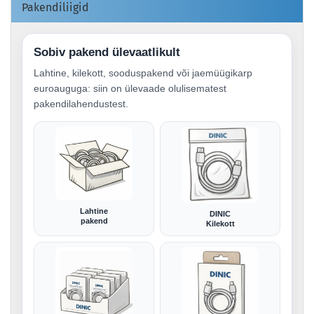
Pakendiliigid
Sobiv pakend ülevaatlikult
Lahtine, kilekott, sooduspakend või jaemüügikarp
euroauguga: siin on ülevaade olulisematest
pakendilahendustest.
Lahtine
DINIC
pakend
Kilekott