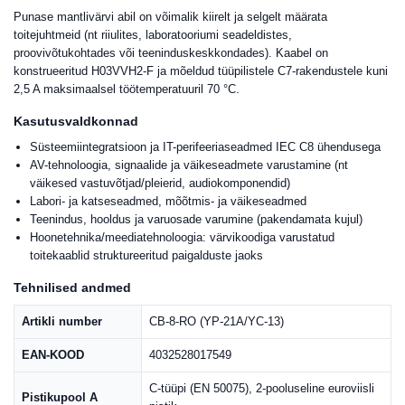
Punase mantlivärvi abil on võimalik kiirelt ja selgelt määrata
toitejuhtmeid (nt riiulites, laboratooriumi seadeldistes,
proovivõtukohtades või teeninduskeskkondades). Kaabel on
konstrueeritud H03VVH2-F ja mõeldud tüüpilistele C7-rakendustele kuni
2,5 A maksimaalsel töötemperatuuril 70 °C.
Kasutusvaldkonnad
Süsteemiintegratsioon ja IT-perifeeriaseadmed IEC C8 ühendusega
AV-tehnoloogia, signaalide ja väikeseadmete varustamine (nt
väikesed vastuvõtjad/pleierid, audiokomponendid)
Labori- ja katseseadmed, mõõtmis- ja väikeseadmed
Teenindus, hooldus ja varuosade varumine (pakendamata kujul)
Hoonetehnika/meediatehnoloogia: värvikoodiga varustatud
toitekaablid struktureeritud paigalduste jaoks
Tehnilised andmed
Artikli number
CB-8-RO (YP-21A/YC-13)
EAN-KOOD
4032528017549
C-tüüpi (EN 50075), 2-pooluseline euroviisli
Pistikupool A