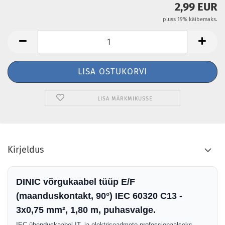
2,99 EUR
pluss 19% käibemaks.
LISA MÄRKMIKUSSE
Kirjeldus
DINIC võrgukaabel tüüp E/F
(maanduskontakt, 90°) IEC 60320 C13 -
3x0,75 mm², 1,80 m, puhasvalge.
IEC-ühenduskaabel IT- ja elektriseadmete professionaalseks