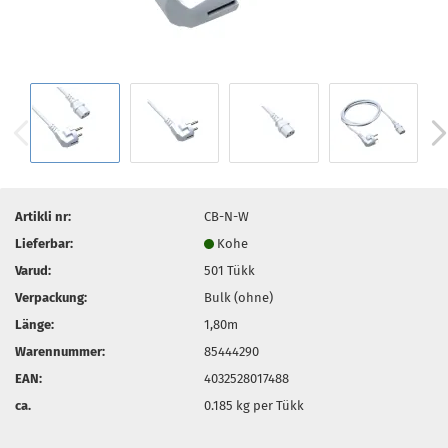
Artikli nr:
CB-N-W
Lieferbar:
Kohe
Varud:
501
Tükk
Verpackung:
Bulk (ohne)
Länge:
1,80m
Warennummer:
85444290
EAN:
4032528017488
ca.
0.185
kg per Tükk