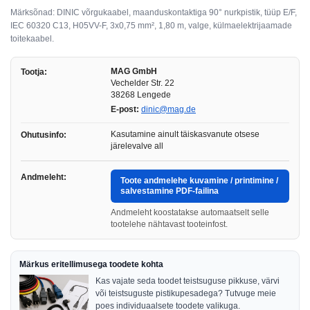
Märksõnad: DINIC võrgukaabel, maanduskontaktiga 90° nurkpistik, tüüp E/F,
IEC 60320 C13, H05VV-F, 3x0,75 mm², 1,80 m, valge, külmaelektrijaamade
toitekaabel.
MAG GmbH
Tootja:
Vechelder Str. 22
38268 Lengede
E-post:
dinic@mag.de
Kasutamine ainult täiskasvanute otsese
Ohutusinfo:
järelevalve all
Andmeleht:
Toote andmelehe kuvamine / printimine /
salvestamine PDF-failina
Andmeleht koostatakse automaatselt selle
tootelehe nähtavast tooteinfost.
Märkus eritellimusega toodete kohta
Kas vajate seda toodet teistsuguse pikkuse, värvi
või teistsuguste pistikupesadega? Tutvuge meie
poes individuaalsete toodete valikuga.