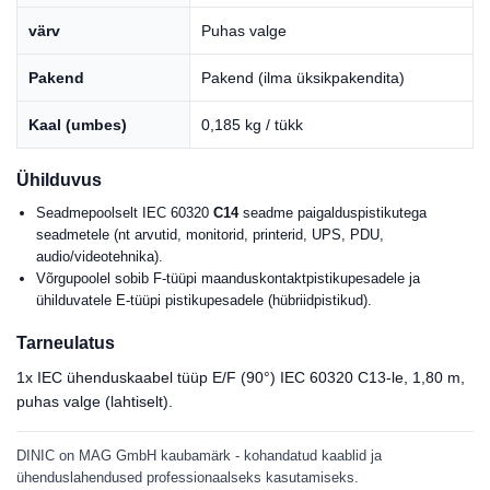
värv
Puhas valge
Pakend
Pakend (ilma üksikpakendita)
Kaal (umbes)
0,185 kg / tükk
Ühilduvus
Seadmepoolselt IEC 60320
C14
seadme paigalduspistikutega
seadmetele (nt arvutid, monitorid, printerid, UPS, PDU,
audio/videotehnika).
Võrgupoolel sobib F-tüüpi maanduskontaktpistikupesadele ja
ühilduvatele E-tüüpi pistikupesadele (hübriidpistikud).
Tarneulatus
1x IEC ühenduskaabel tüüp E/F (90°) IEC 60320 C13-le, 1,80 m,
puhas valge (lahtiselt).
DINIC on MAG GmbH kaubamärk - kohandatud kaablid ja
ühenduslahendused professionaalseks kasutamiseks.