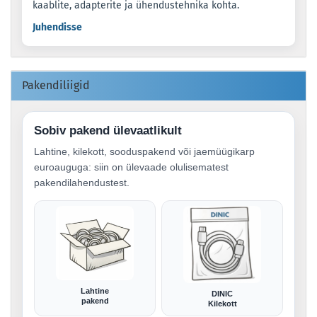
kaablite, adapterite ja ühendustehnika kohta.
Juhendisse
Pakendiliigid
Sobiv pakend ülevaatlikult
Lahtine, kilekott, sooduspakend või jaemüügikarp
euroauguga: siin on ülevaade olulisematest
pakendilahendustest.
Lahtine
DINIC
pakend
Kilekott