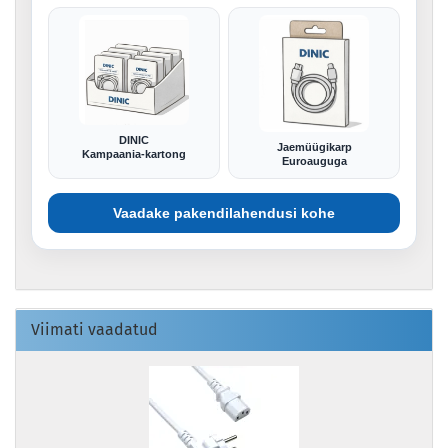
DINIC
Jaemüügikarp
Kampaania-kartong
Euroauguga
Vaadake pakendilahendusi kohe
Viimati vaadatud