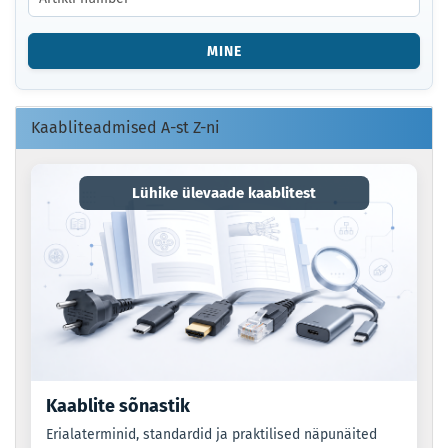
NUMBER
VÕI
MINE
EAN-
KOOD.
Kaabliteadmised A-st Z-ni
Lühike ülevaade kaablitest
Kaablite sõnastik
Erialaterminid, standardid ja praktilised näpunäited