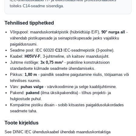
toiteks C14-seadme sisendiga.
Tehnilised tipphetked
Võrgupool: maanduskontaktpistik (hübriidtüüp E/F),
90° nurga all
-
vähendab pistikupesade ja seinapistikupesade jaoks vajalikku
paigaldusruumi.
Seadme pool: IEC 60320
C13
IEC-seadmepistik (3-poolne).
Kaabel:
H05VV-F
, 3-juhtmeline, sh kaitsev maandusjuht.
Juhtme ristlõige:
3x 0,75 mm²
- praktiline konstruktsioon
standardsete külmade seadmete ühendamiseks.
Pikkus:
1,80 m
- paindlik seadme paigutamine riiulis, tööjaamas või
tehnilises ruumis.
Värv:
puhas valge
- värvikoodimine ja selge kaablijuhtimine.
Pakend:
pakend
(ilma üksikpakendita) - tõhus projekti- ja
hulgiostude puhul.
Kompaktne pistiku disain - sobib kitsastes paigaldusolukordades
seadmete taha.
Toote kirjeldus
See DINIC IEC ühenduskaabel ühendab maanduskontaktiga