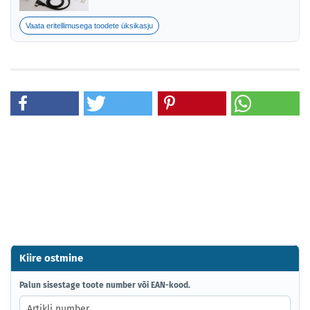
Vaata eritellimusega toodete üksikasju
Kiire ostmine
PALUN
Palun sisestage toote number või EAN-kood.
SISESTAGE
TOOTE