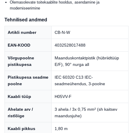
Olemasolevate toitekaablite hooldus, asendamine ja
moderniseerimine
Tehnilised andmed
Artikli number
CB-N-W
EAN-KOOD
4032528017488
Võrgupoolne
Maanduskontaktpistik (hübriidtüüp
pistikupesa
E/F), 90° nurga all
Pistikupesa seadme
IEC 60320 C13 IEC-
poolne
seadmeühendus, 3-poolne
Kaabli tüüp
H05VV-F
Ahelate arv /
3 ahela / 3x 0,75 mm² (sh kaitsev
ristlõige
maandusjuhe)
Kaabli pikkus
1,80 m