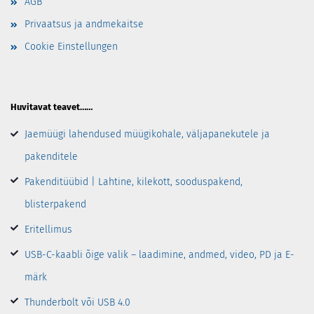
AGB
Privaatsus ja andmekaitse
Cookie Einstellungen
Huvitavat teavet……
Jaemüügi lahendused müügikohale, väljapanekutele ja
pakenditele
Pakenditüübid | Lahtine, kilekott, sooduspakend,
blisterpakend
Eritellimus
USB-C-kaabli õige valik – laadimine, andmed, video, PD ja E-
märk
Thunderbolt või USB 4.0