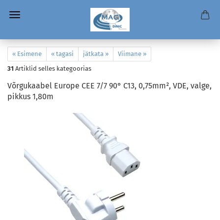
« Esimene
« tagasi
jätkata »
Viimane »
31
Artiklid selles kategoorias
Võrgukaabel Europe CEE 7/7 90° C13, 0,75mm², VDE, valge,
pikkus 1,80m