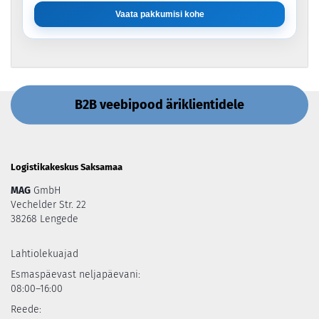
Vaata pakkumisi kohe
B2B veebipood äriklientidele
Logistikakeskus Saksamaa
MAG
GmbH
Vechelder Str. 22
38268 Lengede
Lahtiolekuajad
Esmaspäevast neljapäevani:
08:00–16:00
Reede: