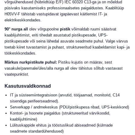
võrguühendused (hübriidtüüp E/F) IEC 60320 C13-ga ja on mõeldud
püsivaks kasutamiseks professionaalsetes paigaldustes. Kaablitüüp
H05VV-F tähistab vastupidavat igapäevast käitlemist IT- ja
elektrikeskkondades.
90° nurga all
olev võrgupoolne
pistik
võimaldab ruumi säästvat
kaablijuhtimist, eriti tihedalt asustatud pistikupesade, UPS-
pistikupesade või seina lähedal asuvate seadmete puhul. Valge värvus
toetab kiiret tuvastamist ja puhast, struktureeritud kaabeldamist kapi- ja
töökeskkondades.
Märkus nurkpistikute puhul:
Pistiku kujutis on määrav, sest
vasakule/paremale/üles/alla nurga all olev tähistus sõltub vastavast
vaatepunktist.
Kasutusvaldkonnad
IT ja süsteemiintegratsioon (arvutid, tööjaamad, monitorid, C14
sisendiga perifeerseadmed).
Serverkapp / andmekeskus (PDU/pistikupesa ribad, UPS-keskkond)
Kontori- ja hoonete paigaldus (struktureeritud värvikoodid,
kaablijuhtimine)
Lülituskappide ehitus ja tööstuslikud abiseadmed (külmade
seadmete standardühendused)