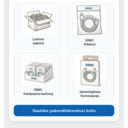
Lahtine
DINIC
pakend
Kilekott
DINIC
Jaemüügikarp
Kampaania-kartong
Euroauguga
Vaadake pakendilahendusi kohe