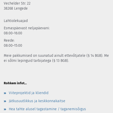
Vechelder Str. 22
38268 Lengede
Lahtiolekuajad
Esmaspäevast neljapäevani:
08:00–16:00
Reede:
08:00–15:00
Meie pakkumised on suunatud ainult ettevõtjatele (§ 14 BGB). Me
ei sõlmi lepinguid tarbijatega (§ 13 BGB).
Rohkem infot...
Viiteprojektid ja kliendid
Jätkusuutlikkus ja keskkonnakaitse
Hea tahte alusel tagastamine / taganemisõigus