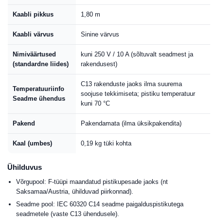
Kaabli pikkus
1,80 m
Kaabli värvus
Sinine värvus
Nimiväärtused
kuni 250 V / 10 A (sõltuvalt seadmest ja
(standardne liides)
rakendusest)
C13 rakenduste jaoks ilma suurema
Temperatuuriinfo
soojuse tekkimiseta; pistiku temperatuur
Seadme ühendus
kuni 70 °C
Pakend
Pakendamata (ilma üksikpakendita)
Kaal (umbes)
0,19 kg tüki kohta
Ühilduvus
Võrgupool: F-tüüpi maandatud pistikupesade jaoks (nt
Saksamaa/Austria, ühilduvad piirkonnad).
Seadme pool: IEC 60320 C14 seadme paigalduspistikutega
seadmetele (vaste C13 ühendusele).