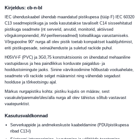
Kirjeldus: cb-n-bl
IEC ühenduskaabel ühendab maandatud pistikupesa (tüüp F) IEC 60320
C13 seadmepistikuga ja seda kasutatakse tavaliselt C14 sisseehitatud
pistikuga seadmete (nt serverid, arvutid, monitorid, aktiivsed
võrgukomponendid, AV-perifeerseadmed) toiteallikaga varustamiseks.
Võrgupoolne 90° nurga all olev pistik toetab kompaktset kaablijuhtimist,
eriti pistikupesade, seinaühenduste ja suletud rackide puhul.
H05VV-F (PVC) ja 3G0,75 konstruktsioonis on ühendatud mehaaniline
vastupidavus ja hea paindlikkus korduvate paigaldus- ja
hooldustoimingute jaoks. Sinine värvikoodimine hõlbustab vooluahelate,
seadmete või rackide selget määramist ning vähendab segadust
hoolduse ja tõrkeotsingu ajal.
Märkus nurgapistiku kohta: pistiku kujutis on määrav, sest
vasakule/paremale/üles/alla nurga all olev tähistus sõltub vastavast
vaatepunktist.
Kasutusvaldkonnad
Serverkappide ja andmekeskuste kaabeldamine (PDU/pistikupesa
ribad C13-l)