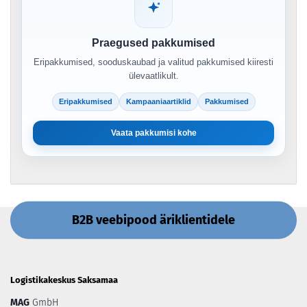
Praegused pakkumised
Eripakkumised, sooduskaubad ja valitud pakkumised kiiresti
ülevaatlikult.
Eripakkumised
Kampaaniaartiklid
Pakkumised
Vaata pakkumisi kohe
B2B veebipood äriklientidele
Logistikakeskus Saksamaa
MAG
GmbH