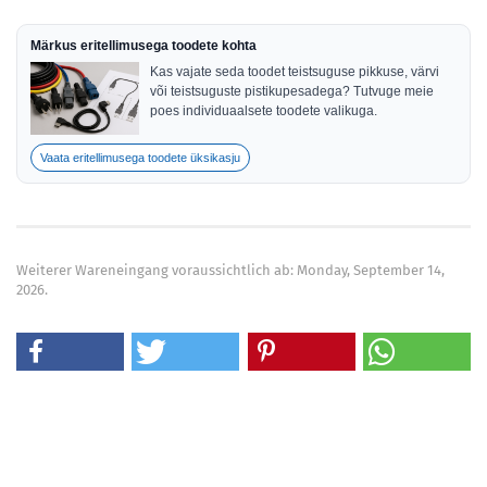
Märkus eritellimusega toodete kohta
Kas vajate seda toodet teistsuguse pikkuse, värvi
või teistsuguste pistikupesadega? Tutvuge meie
poes individuaalsete toodete valikuga.
Vaata eritellimusega toodete üksikasju
Weiterer Wareneingang voraussichtlich ab: Monday, September 14,
2026.