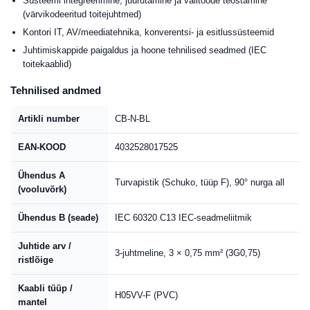
Süsteemi integreerimine, juurutamine ja välitööde teostamine
(värvikodeeritud toitejuhtmed)
Kontori IT, AV/meediatehnika, konverentsi- ja esitlussüsteemid
Juhtimiskappide paigaldus ja hoone tehnilised seadmed (IEC
toitekaablid)
Tehnilised andmed
Artikli number
CB-N-BL
EAN-KOOD
4032528017525
Ühendus A
Turvapistik (Schuko, tüüp F), 90° nurga all
(vooluvõrk)
Ühendus B (seade)
IEC 60320 C13 IEC-seadmeliitmik
Juhtide arv /
3-juhtmeline, 3 × 0,75 mm² (3G0,75)
ristlõige
Kaabli tüüp /
H05VV-F (PVC)
mantel