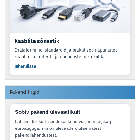
Kaablite sõnastik
Erialaterminid, standardid ja praktilised näpunäited
kaablite, adapterite ja ühendustehnika kohta.
Juhendisse
Pakendiliigid
Sobiv pakend ülevaatlikult
Lahtine, kilekott, sooduspakend või jaemüügikarp
euroauguga: siin on ülevaade olulisematest
pakendilahendustest.