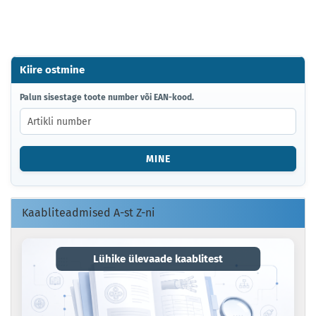
Kiire ostmine
PALUN
Palun sisestage toote number või EAN-kood.
SISESTAGE
TOOTE
NUMBER
VÕI
MINE
EAN-
KOOD.
Kaabliteadmised A-st Z-ni
Lühike ülevaade kaablitest