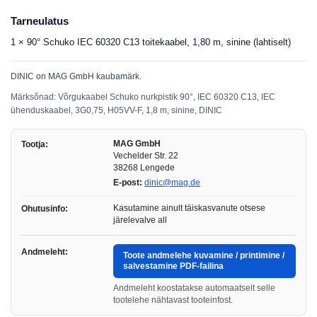
Tarneulatus
1 × 90° Schuko IEC 60320 C13 toitekaabel, 1,80 m, sinine (lahtiselt)
DINIC on MAG GmbH kaubamärk.
Märksõnad: Võrgukaabel Schuko nurkpistik 90°, IEC 60320 C13, IEC
ühenduskaabel, 3G0,75, H05VV-F, 1,8 m, sinine, DINIC
MAG GmbH
Tootja:
Vechelder Str. 22
38268 Lengede
E-post:
dinic@mag.de
Kasutamine ainult täiskasvanute otsese
Ohutusinfo:
järelevalve all
Andmeleht:
Toote andmelehe kuvamine / printimine /
salvestamine PDF-failina
Andmeleht koostatakse automaatselt selle
tootelehe nähtavast tooteinfost.