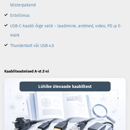
blisterpakend
Eritellimus
USB-C-kaabli õige valik – laadimine, andmed, video, PD ja E-
märk
Thunderbolt või USB 4.0
Kaabliteadmised A-st Z-ni
Lühike ülevaade kaablitest