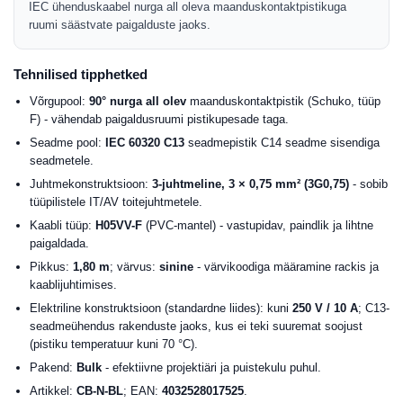
IEC ühenduskaabel nurga all oleva maanduskontaktpistikuga
ruumi säästvate paigalduste jaoks.
Tehnilised tipphetked
Võrgupool:
90° nurga all olev
maanduskontaktpistik (Schuko, tüüp
F) - vähendab paigaldusruumi pistikupesade taga.
Seadme pool:
IEC 60320 C13
seadmepistik C14 seadme sisendiga
seadmetele.
Juhtmekonstruktsioon:
3-juhtmeline, 3 × 0,75 mm² (3G0,75)
- sobib
tüüpilistele IT/AV toitejuhtmetele.
Kaabli tüüp:
H05VV-F
(PVC-mantel) - vastupidav, paindlik ja lihtne
paigaldada.
Pikkus:
1,80 m
; värvus:
sinine
- värvikoodiga määramine rackis ja
kaablijuhtimises.
Elektriline konstruktsioon (standardne liides): kuni
250 V / 10 A
; C13-
seadmeühendus rakenduste jaoks, kus ei teki suuremat soojust
(pistiku temperatuur kuni 70 °C).
Pakend:
Bulk
- efektiivne projektiäri ja puistekulu puhul.
Artikkel:
CB-N-BL
; EAN:
4032528017525
.