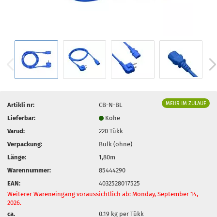
MEHR IM ZULAUF
Artikli nr:
CB-N-BL
Lieferbar:
Kohe
Varud:
220
Tükk
Verpackung:
Bulk (ohne)
Länge:
1,80m
Warennummer:
85444290
EAN:
4032528017525
Weiterer Wareneingang voraussichtlich ab: Monday, September 14,
2026.
ca.
0.19
kg per Tükk