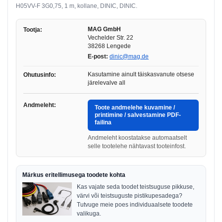
H05VV-F 3G0,75, 1 m, kollane, DINIC, DINIC.
MAG GmbH
Tootja:
Vechelder Str. 22
38268 Lengede
E-post:
dinic@mag.de
Kasutamine ainult täiskasvanute otsese
Ohutusinfo:
järelevalve all
Andmeleht:
Toote andmelehe kuvamine /
printimine / salvestamine PDF-
failina
Andmeleht koostatakse automaatselt
selle tootelehe nähtavast tooteinfost.
Märkus eritellimusega toodete kohta
Kas vajate seda toodet teistsuguse pikkuse,
värvi või teistsuguste pistikupesadega?
Tutvuge meie poes individuaalsete toodete
valikuga.