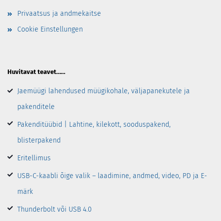
Privaatsus ja andmekaitse
Cookie Einstellungen
Huvitavat teavet……
Jaemüügi lahendused müügikohale, väljapanekutele ja
pakenditele
Pakenditüübid | Lahtine, kilekott, sooduspakend,
blisterpakend
Eritellimus
USB-C-kaabli õige valik – laadimine, andmed, video, PD ja E-
märk
Thunderbolt või USB 4.0