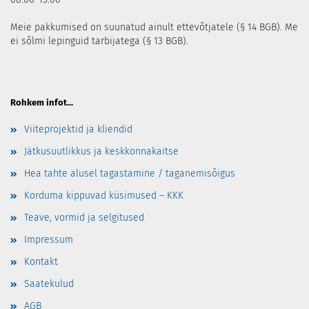
Meie pakkumised on suunatud ainult ettevõtjatele (§ 14 BGB). Me
ei sõlmi lepinguid tarbijatega (§ 13 BGB).
Rohkem infot...
Viiteprojektid ja kliendid
Jätkusuutlikkus ja keskkonnakaitse
Hea tahte alusel tagastamine / taganemisõigus
Korduma kippuvad küsimused – KKK
Teave, vormid ja selgitused
Impressum
Kontakt
Saatekulud
AGB