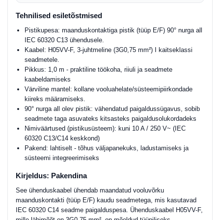
Tehnilised esiletõstmised
Pistikupesa: maanduskontaktiga pistik (tüüp E/F) 90° nurga all
IEC 60320 C13 ühendusele.
Kaabel: H05VV-F, 3-juhtmeline (3G0,75 mm²) I kaitseklassi
seadmetele.
Pikkus: 1,0 m - praktiline töökoha, riiuli ja seadmete
kaabeldamiseks
Värviline mantel: kollane vooluahelate/süsteemipiirkondade
kiireks määramiseks.
90° nurga all olev pistik: vähendatud paigaldussügavus, sobib
seadmete taga asuvateks kitsasteks paigaldusolukordadeks
Nimiväärtused (pistikusüsteem): kuni 10 A / 250 V~ (IEC
60320 C13/C14 keskkond)
Pakend: lahtiselt - tõhus väljapanekuks, ladustamiseks ja
süsteemi integreerimiseks
Kirjeldus: Pakendina
See ühenduskaabel ühendab maandatud vooluvõrku
maanduskontakti (tüüp E/F) kaudu seadmetega, mis kasutavad
IEC 60320 C14 seadme paigalduspesa. Ühenduskaabel H05VV-F,
mille läbimõõt on 3G0,75 mm², on mõeldud tüüpiliseks