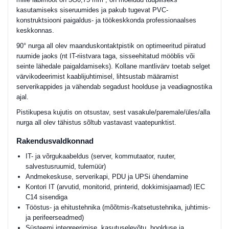
kasutamiseks siseruumides ja pakub tugevat PVC-
konstruktsiooni paigaldus- ja töökeskkonda professionaalses
keskkonnas.
90° nurga all olev maanduskontaktpistik on optimeeritud piiratud
ruumide jaoks (nt IT-riistvara taga, sisseehitatud mööblis või
seinte lähedale paigaldamiseks). Kollane mantlivärv toetab selget
värvikodeerimist kaablijuhtimisel, lihtsustab määramist
serverikappides ja vähendab segadust hoolduse ja veadiagnostika
ajal.
Pistikupesa kujutis on otsustav, sest vasakule/paremale/üles/alla
nurga all olev tähistus sõltub vastavast vaatepunktist.
Rakendusvaldkonnad
IT- ja võrgukaabeldus (server, kommutaator, ruuter,
salvestusruumid, tulemüür)
Andmekeskuse, serverikapi, PDU ja UPSi ühendamine
Kontori IT (arvutid, monitorid, printerid, dokkimisjaamad) IEC
C14 sisendiga
Tööstus- ja ehitustehnika (mõõtmis-/katsetustehnika, juhtimis-
ja perifeerseadmed)
Süsteemi integreerimise, kasutuselevõtu, hoolduse ja