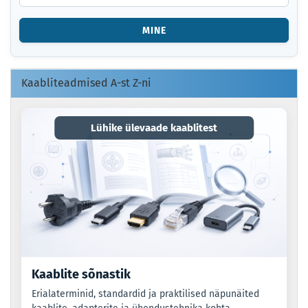
NUMBER
VÕI
MINE
EAN-
KOOD.
Kaabliteadmised A-st Z-ni
Lühike ülevaade kaablitest
Kaablite sõnastik
Erialaterminid, standardid ja praktilised näpunäited