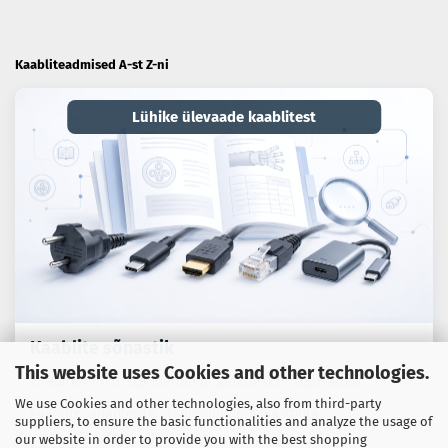
Kaabliteadmised A-st Z-ni
Lühike ülevaade kaablitest
Kaablite sõnastik
This website uses Cookies and other technologies.
Erialaterminid, standardid ja praktilised näpunäited
We use Cookies and other technologies, also from third-party
kaablite, adapterite ja ühendustehnika kohta.
suppliers, to ensure the basic functionalities and analyze the usage of
our website in order to provide you with the best shopping