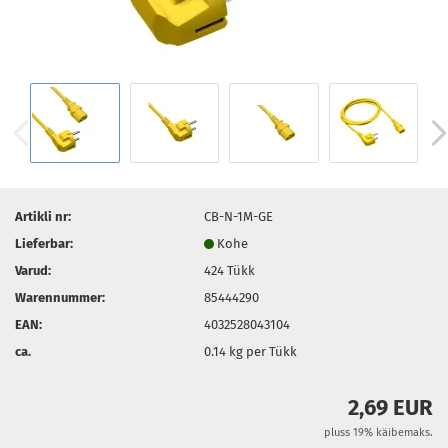
Artikli nr:
CB-N-1M-GE
Lieferbar:
Kohe
Varud:
424
Tükk
Warennummer:
85444290
EAN:
4032528043104
ca.
0.14
kg per Tükk
2,69 EUR
pluss 19% käibemaks.