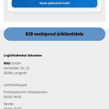
Vaata pakkumisi kohe
B2B veebipood äriklientidele
Logistikakeskus Saksamaa
MAG
GmbH
Vechelder Str. 22
38268 Lengede
Lahtiolekuajad
Esmaspäevast neljapäevani:
08:00–16:00
Reede:
08:00–15:00