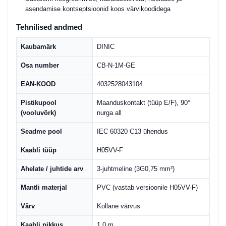
asendamise kontseptsioonid koos värvikoodidega
Tehnilised andmed
Kaubamärk
DINIC
Osa number
CB-N-1M-GE
EAN-KOOD
4032528043104
Pistikupool
Maanduskontakt (tüüp E/F), 90°
(vooluvõrk)
nurga all
Seadme pool
IEC 60320 C13 ühendus
Kaabli tüüp
H05VV-F
Ahelate / juhtide arv
3-juhtmeline (3G0,75 mm²)
Mantli materjal
PVC (vastab versioonile H05VV-F)
Värv
Kollane värvus
Kaabli pikkus
1,0 m