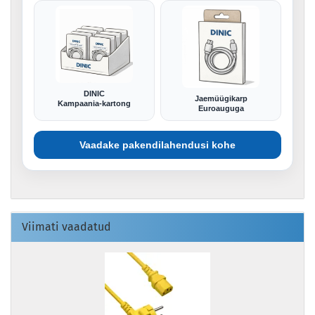
DINIC
Jaemüügikarp
Kampaania-kartong
Euroauguga
Vaadake pakendilahendusi kohe
Viimati vaadatud