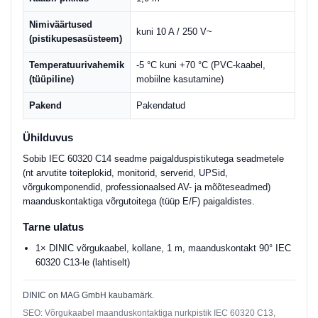
Nimiväärtused
kuni 10 A / 250 V~
(pistikupesasüsteem)
Temperatuurivahemik
-5 °C kuni +70 °C (PVC-kaabel,
(tüüpiline)
mobiilne kasutamine)
Pakend
Pakendatud
Ühilduvus
Sobib IEC 60320 C14 seadme paigalduspistikutega seadmetele
(nt arvutite toiteplokid, monitorid, serverid, UPSid,
võrgukomponendid, professionaalsed AV- ja mõõteseadmed)
maanduskontaktiga võrgutoitega (tüüp E/F) paigaldistes.
Tarne ulatus
1× DINIC võrgukaabel, kollane, 1 m, maanduskontakt 90° IEC
60320 C13-le (lahtiselt)
DINIC on MAG GmbH kaubamärk.
SEO: Võrgukaabel maanduskontaktiga nurkpistik IEC 60320 C13,