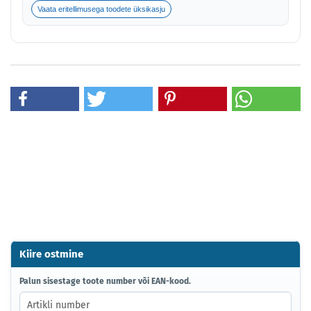
Vaata eritellimusega toodete üksikasju
Kiire ostmine
PALUN
Palun sisestage toote number või EAN-kood.
SISESTAGE
TOOTE