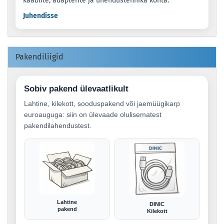
kaablite, adapterite ja ühendustehnika kohta.
Juhendisse
Pakendiliigid
Sobiv pakend ülevaatlikult
Lahtine, kilekott, sooduspakend või jaemüügikarp
euroauguga: siin on ülevaade olulisematest
pakendilahendustest.
Lahtine
DINIC
pakend
Kilekott