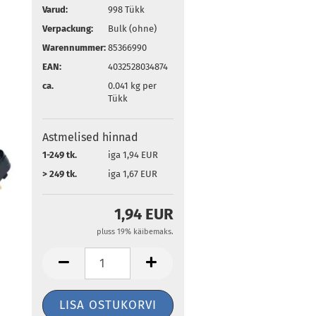
Varud:
998
Tükk
Verpackung:
Bulk (ohne)
Warennummer:
85366990
EAN:
4032528034874
ca.
0.041
kg per
Tükk
Astmelised hinnad
1-249 tk.
iga 1,94 EUR
> 249 tk.
iga 1,67 EUR
1,94 EUR
pluss 19% käibemaks.