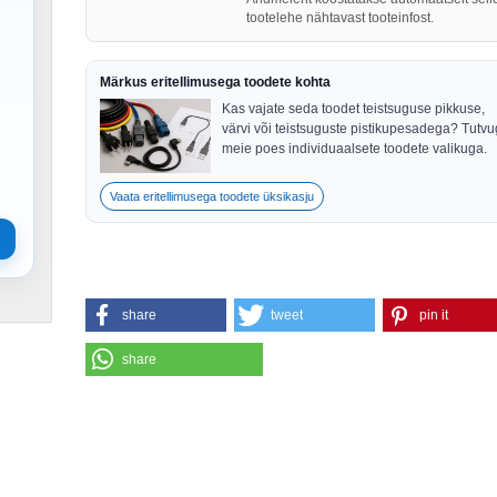
tootelehe nähtavast tooteinfost.
Märkus eritellimusega toodete kohta
Kas vajate seda toodet teistsuguse pikkuse,
värvi või teistsuguste pistikupesadega? Tutv
meie poes individuaalsete toodete valikuga.
Vaata eritellimusega toodete üksikasju
share
tweet
pin it
share