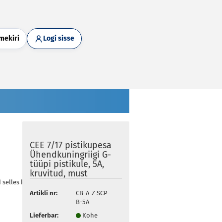
mekiri
Logi sisse
CEE 7/17 pistikupesa
Ühendkuningriigi G-
tüüpi pistikule, 5A,
kruvitud, must
d selles kategoorias
Artikli nr:
CB-A-Z-SCP-
B-5A
Lieferbar:
Kohe