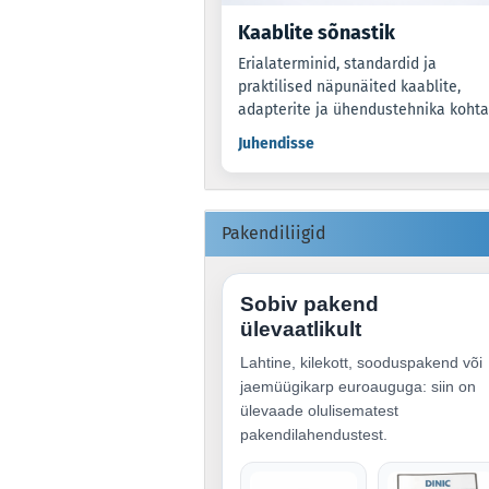
Kaablite sõnastik
Erialaterminid, standardid ja
praktilised näpunäited kaablite,
adapterite ja ühendustehnika kohta
Juhendisse
Pakendiliigid
Sobiv pakend
ülevaatlikult
Lahtine, kilekott, sooduspakend või
jaemüügikarp euroauguga: siin on
ülevaade olulisematest
pakendilahendustest.