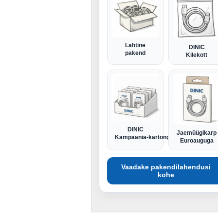
Lahtine
DINIC
pakend
Kilekott
DINIC
Jaemüügikarp
Kampaania-kartong
Euroauguga
Vaadake pakendilahendusi
kohe