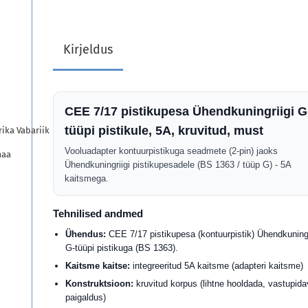
Kirjeldus
CEE 7/17 pistikupesa Ühendkuningriigi G
tüüpi pistikule, 5A, kruvitud, must
ika Vabariik
Vooluadapter kontuurpistikuga seadmete (2-pin) jaoks
maa
Ühendkuningriigi pistikupesadele (BS 1363 / tüüp G) - 5A
kaitsmega.
Tehnilised andmed
Ühendus:
CEE 7/17 pistikupesa (kontuurpistik) Ühendkuningr
G-tüüpi pistikuga (BS 1363).
Kaitsme kaitse:
integreeritud 5A kaitsme (adapteri kaitsme)
Konstruktsioon:
kruvitud korpus (lihtne hooldada, vastupida
paigaldus)