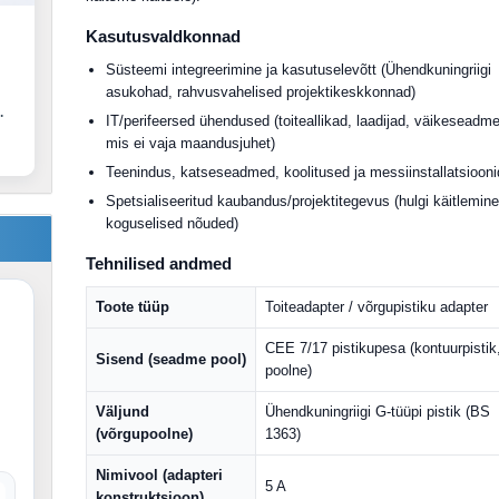
Kasutusvaldkonnad
Süsteemi integreerimine ja kasutuselevõtt (Ühendkuningriigi
asukohad, rahvusvahelised projektikeskkonnad)
.
IT/perifeersed ühendused (toiteallikad, laadijad, väikeseadm
mis ei vaja maandusjuhet)
Teenindus, katseseadmed, koolitused ja messiinstallatsiooni
Spetsialiseeritud kaubandus/projektitegevus (hulgi käitlemine
koguselised nõuded)
Tehnilised andmed
Toote tüüp
Toiteadapter / võrgupistiku adapter
CEE 7/17 pistikupesa (kontuurpistik,
Sisend (seadme pool)
poolne)
Väljund
Ühendkuningriigi G-tüüpi pistik (BS
(võrgupoolne)
1363)
Nimivool (adapteri
5 A
konstruktsioon)