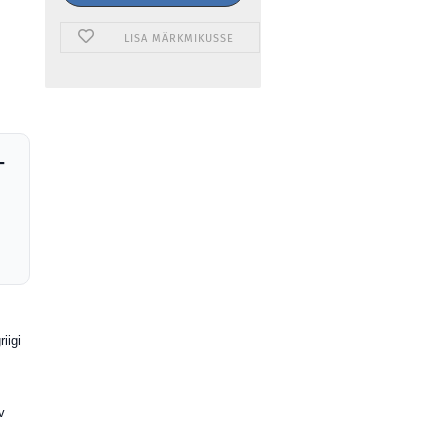
LISA MÄRKMIKUSSE
-
iigi
v