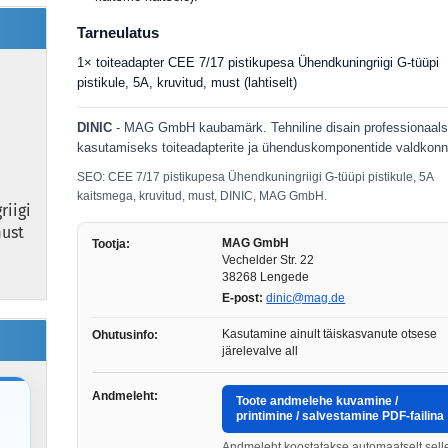
Tarneulatus
1× toiteadapter CEE 7/17 pistikupesa Ühendkuningriigi G-tüüpi
pistikule, 5A, kruvitud, must (lahtiselt)
DINIC
- MAG GmbH kaubamärk. Tehniline disain professionaal
kasutamiseks toiteadapterite ja ühenduskomponentide valdkonn
SEO: CEE 7/17 pistikupesa Ühendkuningriigi G-tüüpi pistikule, 5A
kaitsmega, kruvitud, must, DINIC, MAG GmbH.
riigi
must
MAG GmbH
Tootja:
Vechelder Str. 22
38268 Lengede
E-post:
dinic@mag.de
Kasutamine ainult täiskasvanute otsese
Ohutusinfo:
järelevalve all
Andmeleht:
Toote andmelehe kuvamine /
printimine / salvestamine PDF-failina
Andmeleht koostatakse automaatselt sell