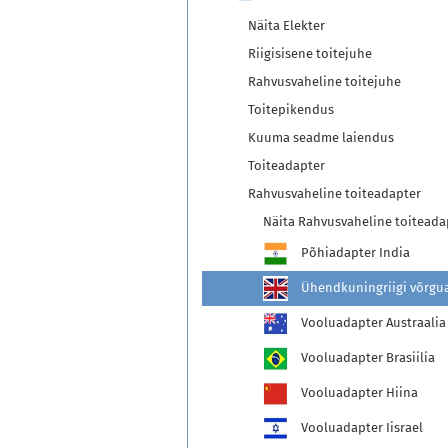
Näita Elekter
Riigisisene toitejuhe
Rahvusvaheline toitejuhe
Toitepikendus
Kuuma seadme laiendus
Toiteadapter
Rahvusvaheline toiteadapter
Näita Rahvusvaheline toiteada
Põhiadapter India
Ühendkuningriigi võrgua
Vooluadapter Austraalia
Vooluadapter Brasiilia
Vooluadapter Hiina
Vooluadapter Iisrael