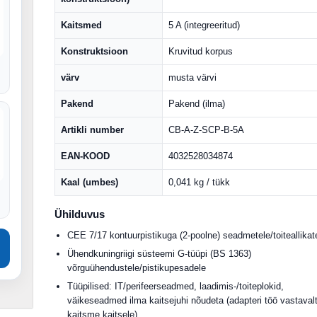
Kaitsmed
5 A (integreeritud)
Konstruktsioon
Kruvitud korpus
värv
musta värvi
Pakend
Pakend (ilma)
Artikli number
CB-A-Z-SCP-B-5A
EAN-KOOD
4032528034874
Kaal (umbes)
0,041 kg / tükk
Ühilduvus
CEE 7/17 kontuurpistikuga (2-poolne) seadmetele/toiteallikat
Ühendkuningriigi süsteemi G-tüüpi (BS 1363)
võrguühendustele/pistikupesadele
Tüüpilised: IT/perifeerseadmed, laadimis-/toiteplokid,
väikeseadmed ilma kaitsejuhi nõudeta (adapteri töö vastaval
kaitsme kaitsele).