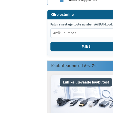
Muud ja lõppvarud
Kiire ostmine
PALUN
Palun sisestage toote number või EAN-kood.
SISESTAGE
TOOTE
NUMBER
VÕI
MINE
EAN-
KOOD.
Kaabliteadmised A-st Z-ni
Lühike ülevaade kaablitest