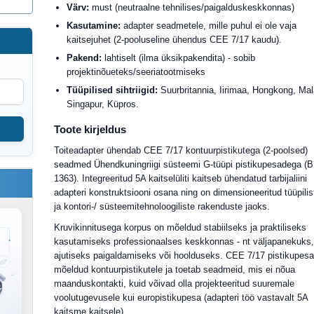
Värv:
must (neutraalne tehnilises/paigalduskeskkonnas)
Kasutamine:
adapter seadmetele, mille puhul ei ole vaja
kaitsejuhet (2-pooluseline ühendus CEE 7/17 kaudu).
Pakend:
lahtiselt (ilma üksikpakendita) - sobib
projektinõueteks/seeriatootmiseks
Tüüpilised sihtriigid:
Suurbritannia, Iirimaa, Hongkong, Mal
Singapur, Küpros.
Toote kirjeldus
Toiteadapter ühendab CEE 7/17 kontuurpistikutega (2-poolsed)
seadmed Ühendkuningriigi süsteemi G-tüüpi pistikupesadega (
1363). Integreeritud 5A kaitselüliti kaitseb ühendatud tarbijaliini
adapteri konstruktsiooni osana ning on dimensioneeritud tüüpilis
ja kontori-/ süsteemitehnoloogiliste rakenduste jaoks.
Kruvikinnitusega korpus on mõeldud stabiilseks ja praktiliseks
kasutamiseks professionaalses keskkonnas - nt väljapanekuks
ajutiseks paigaldamiseks või hoolduseks. CEE 7/17 pistikupes
mõeldud kontuurpistikutele ja toetab seadmeid, mis ei nõua
maanduskontakti, kuid võivad olla projekteeritud suuremale
voolutugevusele kui europistikupesa (adapteri töö vastavalt 5A
kaitsme kaitsele).