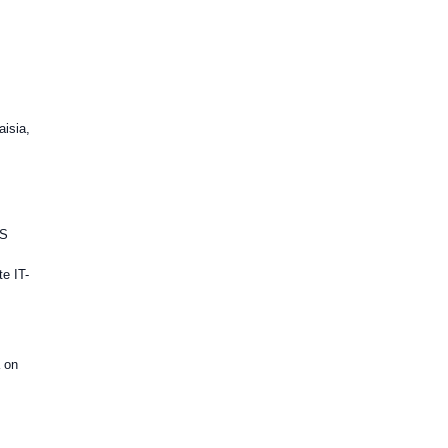
aisia,
BS
te IT-
,
a on