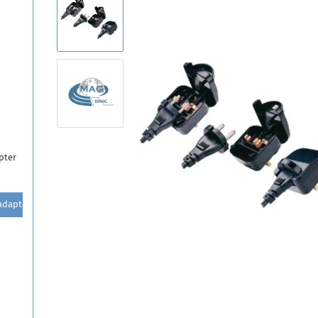
pter
dapter paigaldatav