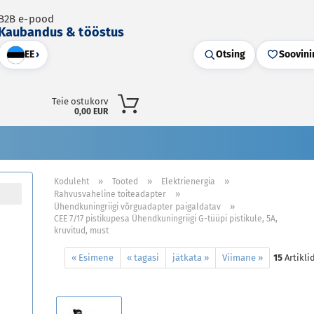
B2B e-pood
Kaubandus & tööstus
EE
›
Otsing
Soovini
Teie ostukorv
0,00 EUR
»
»
»
Koduleht
Tooted
Elektrienergia
»
Rahvusvaheline toiteadapter
»
Ühendkuningriigi võrguadapter paigaldatav
CEE 7/17 pistikupesa Ühendkuningriigi G-tüüpi pistikule, 5A,
kruvitud, must
« Esimene
« tagasi
jätkata »
Viimane »
15
Artikli