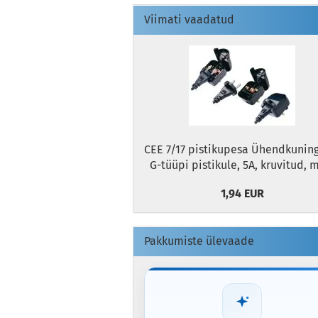
Viimati vaadatud
CEE 7/17 pistikupesa Ühendkuning
G-tüüpi pistikule, 5A, kruvitud, 
1,94 EUR
Pakkumiste ülevaade