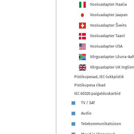
Vooluadapter Itaalia
Vooluadapter Jaapan
Vooluadapter Šveits
Vooluadapter Taani
Vooluadapter USA
Võrguadapter Lõuna-Aafr
Võrguadapter UK Inglis
Pistikupesad, IEC-lukkpistik
Pistikupesa ribad
IEC 60320 paigalduskarbid
TV / SAT
Audio
Telekommunikatsioon