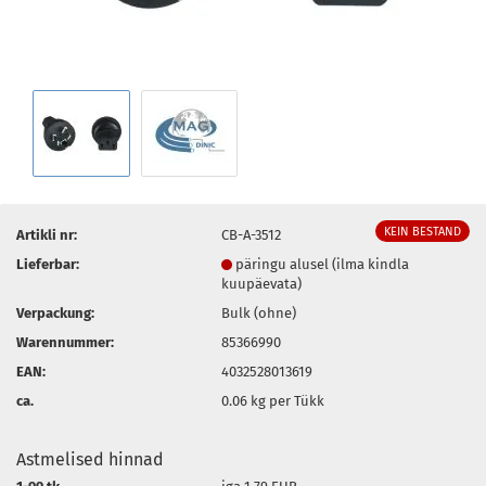
KEIN BESTAND
Artikli nr:
CB-A-3512
Lieferbar:
päringu alusel (ilma kindla
kuupäevata)
Verpackung:
Bulk (ohne)
Warennummer:
85366990
EAN:
4032528013619
ca.
0.06
kg per Tükk
Astmelised hinnad