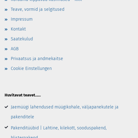
Teave, vormid ja selgitused
Impressum
Kontakt
Saatekulud
AGB
Privaatsus ja andmekaitse
Cookie Einstellungen
Huvitavat teavet……
Jaemüügi lahendused müügikohale, väljapanekutele ja
pakenditele
Pakenditüübid | Lahtine, kilekott, sooduspakend,
blisterpakend