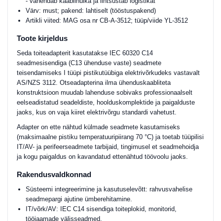
- vähendab kaablihulka ja lihtsustab logistikat
Värv: must; pakend: lahtiselt (tööstuspakend)
Artikli viited: MAG osa nr CB-A-3512; tüüp/viide YL-3512
Toote kirjeldus
Seda toiteadapterit kasutatakse IEC 60320 C14
seadmesisendiga (C13 ühenduse vaste) seadmete
teisendamiseks I tüüpi pistikutüübiga elektrivõrkudeks vastavalt
AS/NZS 3112. Otseadapterina ilma ühenduskaabliteta
konstruktsioon muudab lahenduse sobivaks professionaalselt
eelseadistatud seadeldiste, hoolduskomplektide ja paigalduste
jaoks, kus on vaja kiiret elektrivõrgu standardi vahetust.
Adapter on ette nähtud külmade seadmete kasutamiseks
(maksimaalne pistiku temperatuuripiirang 70 °C) ja toetab tüüpilisi
IT/AV- ja perifeerseadmete tarbijaid, tingimusel et seadmehoidja
ja kogu paigaldus on kavandatud ettenähtud töövoolu jaoks.
Rakendusvaldkonnad
Süsteemi integreerimine ja kasutuselevõtt: rahvusvahelise
seadmepargi ajutine ümberehitamine.
IT/võrk/AV: IEC C14 sisendiga toiteplokid, monitorid,
tööjaamade välisseadmed.