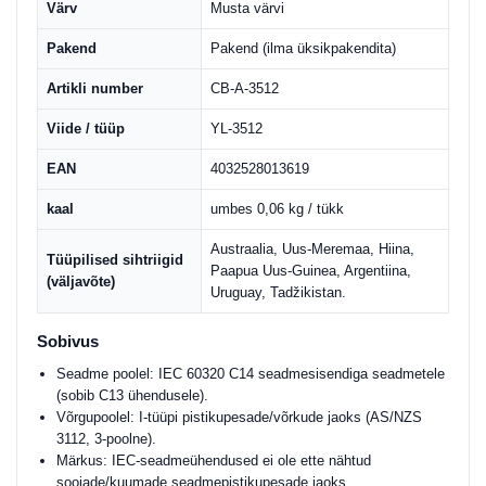
Värv
Musta värvi
Pakend
Pakend (ilma üksikpakendita)
Artikli number
CB-A-3512
Viide / tüüp
YL-3512
EAN
4032528013619
kaal
umbes 0,06 kg / tükk
Austraalia, Uus-Meremaa, Hiina,
Tüüpilised sihtriigid
Paapua Uus-Guinea, Argentiina,
(väljavõte)
Uruguay, Tadžikistan.
Sobivus
Seadme poolel: IEC 60320 C14 seadmesisendiga seadmetele
(sobib C13 ühendusele).
Võrgupoolel: I-tüüpi pistikupesade/võrkude jaoks (AS/NZS
3112, 3-poolne).
Märkus: IEC-seadmeühendused ei ole ette nähtud
soojade/kuumade seadmepistikupesade jaoks.