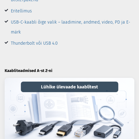
Eritellimus
USB-C-kaabli õige valik – laadimine, andmed, video, PD ja E-
märk
Thunderbolt või USB 4.0
Kaabliteadmised A-st Z-ni
Lühike ülevaade kaablitest