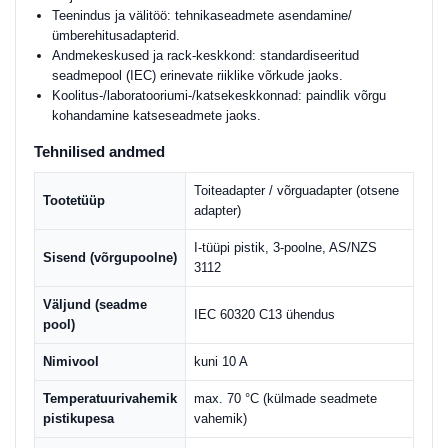
Teenindus ja välitöö: tehnikaseadmete asendamine/
ümberehitusadapterid.
Andmekeskused ja rack-keskkond: standardiseeritud
seadmepool (IEC) erinevate riiklike võrkude jaoks.
Koolitus-/laboratooriumi-/katsekeskkonnad: paindlik võrgu
kohandamine katseseadmete jaoks.
Tehnilised andmed
Toiteadapter / võrguadapter (otsene
Tootetüüp
adapter)
I-tüüpi pistik, 3-poolne, AS/NZS
Sisend (võrgupoolne)
3112
Väljund (seadme
IEC 60320 C13 ühendus
pool)
Nimivool
kuni 10 A
Temperatuurivahemik
max. 70 °C (külmade seadmete
pistikupesa
vahemik)