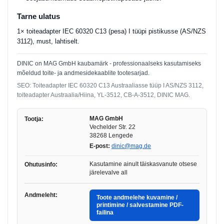
Tarne ulatus
1× toiteadapter IEC 60320 C13 (pesa) I tüüpi pistikusse (AS/NZS
3112), must, lahtiselt.
DINIC on MAG GmbH kaubamärk - professionaalseks kasutamiseks
mõeldud toite- ja andmesidekaablite tootesarjad.
SEO: Toiteadapter IEC 60320 C13 Austraaliasse tüüp I AS/NZS 3112,
toiteadapter Austraalia/Hiina, YL-3512, CB-A-3512, DINIC MAG.
MAG GmbH
Tootja:
Vechelder Str. 22
38268 Lengede
E-post:
dinic@mag.de
Kasutamine ainult täiskasvanute otsese
Ohutusinfo:
järelevalve all
Andmeleht:
Toote andmelehe kuvamine /
printimine / salvestamine PDF-
failina