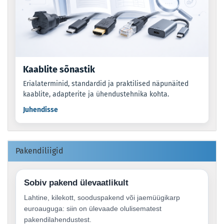
Kaablite sõnastik
Erialaterminid, standardid ja praktilised näpunäited
kaablite, adapterite ja ühendustehnika kohta.
Juhendisse
Pakendiliigid
Sobiv pakend ülevaatlikult
Lahtine, kilekott, sooduspakend või jaemüügikarp
euroauguga: siin on ülevaade olulisematest
pakendilahendustest.