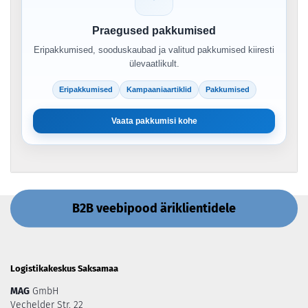
Praegused pakkumised
Eripakkumised, sooduskaubad ja valitud pakkumised kiiresti
ülevaatlikult.
Eripakkumised
Kampaaniaartiklid
Pakkumised
Vaata pakkumisi kohe
B2B veebipood äriklientidele
Logistikakeskus Saksamaa
MAG
GmbH
Vechelder Str. 22