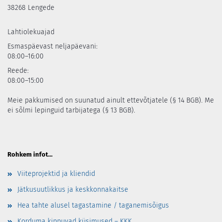
38268 Lengede
Lahtiolekuajad
Esmaspäevast neljapäevani:
08:00–16:00
Reede:
08:00–15:00
Meie pakkumised on suunatud ainult ettevõtjatele (§ 14 BGB). Me
ei sõlmi lepinguid tarbijatega (§ 13 BGB).
Rohkem infot...
Viiteprojektid ja kliendid
Jätkusuutlikkus ja keskkonnakaitse
Hea tahte alusel tagastamine / taganemisõigus
Korduma kippuvad küsimused – KKK