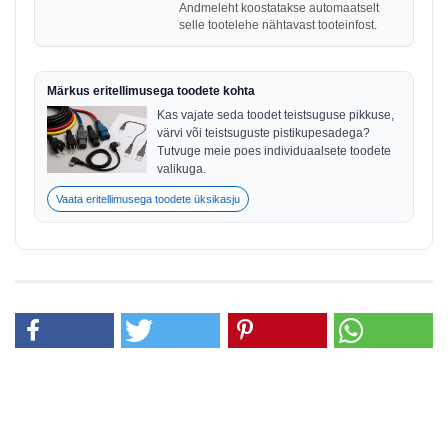
Andmeleht koostatakse automaatselt
selle tootelehe nähtavast tooteinfost.
Märkus eritellimusega toodete kohta
Kas vajate seda toodet teistsuguse pikkuse,
värvi või teistsuguste pistikupesadega?
Tutvuge meie poes individuaalsete toodete
valikuga.
Vaata eritellimusega toodete üksikasju