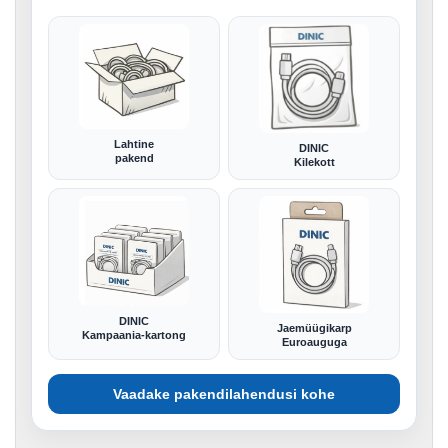
Lahtine
DINIC
pakend
Kilekott
DINIC
Jaemüügikarp
Kampaania-kartong
Euroauguga
Vaadake pakendilahendusi kohe