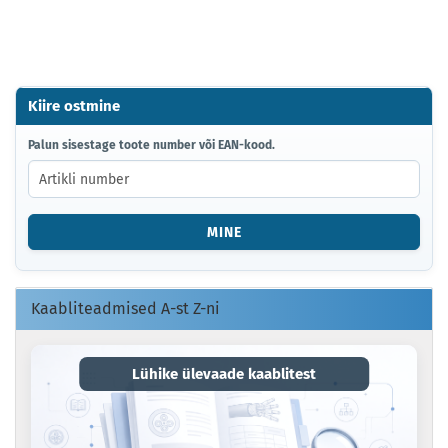
Kiire ostmine
PALUN
Palun sisestage toote number või EAN-kood.
SISESTAGE
TOOTE
NUMBER
VÕI
MINE
EAN-
KOOD.
Kaabliteadmised A-st Z-ni
Lühike ülevaade kaablitest