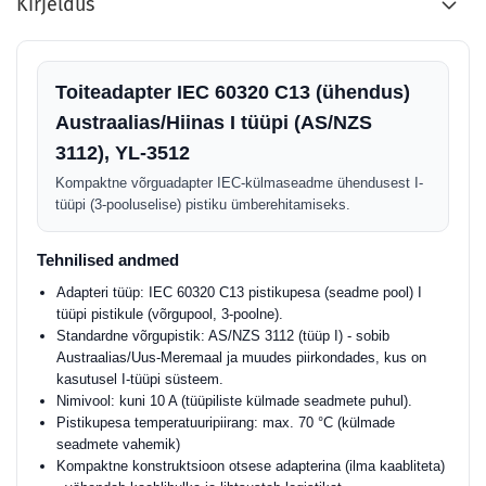
Kirjeldus
Toiteadapter IEC 60320 C13 (ühendus)
Austraalias/Hiinas I tüüpi (AS/NZS
3112), YL-3512
Kompaktne võrguadapter IEC-külmaseadme ühendusest I-
tüüpi (3-pooluselise) pistiku ümberehitamiseks.
Tehnilised andmed
Adapteri tüüp: IEC 60320 C13 pistikupesa (seadme pool) I
tüüpi pistikule (võrgupool, 3-poolne).
Standardne võrgupistik: AS/NZS 3112 (tüüp I) - sobib
Austraalias/Uus-Meremaal ja muudes piirkondades, kus on
kasutusel I-tüüpi süsteem.
Nimivool: kuni 10 A (tüüpiliste külmade seadmete puhul).
Pistikupesa temperatuuripiirang: max. 70 °C (külmade
seadmete vahemik)
Kompaktne konstruktsioon otsese adapterina (ilma kaabliteta)