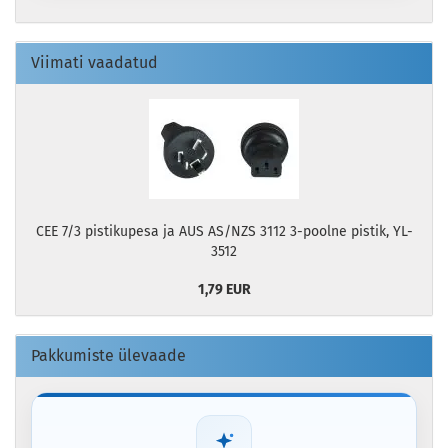
Viimati vaadatud
CEE 7/3 pistikupesa ja AUS AS/NZS 3112 3-poolne pistik, YL-
3512
1,79 EUR
Pakkumiste ülevaade