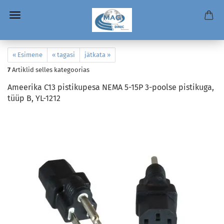
« Esimene
« tagasi
jätkata »
7
Artiklid selles kategoorias
Ameerika C13 pistikupesa NEMA 5-15P 3-poolse pistikuga,
tüüp B, YL-1212