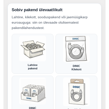
Sobiv pakend ülevaatlikult
Lahtine, kilekott, sooduspakend või jaemüügikarp
euroauguga: siin on ülevaade olulisematest
pakendilahendustest.
Lahtine
DINIC
pakend
Kilekott
DINIC