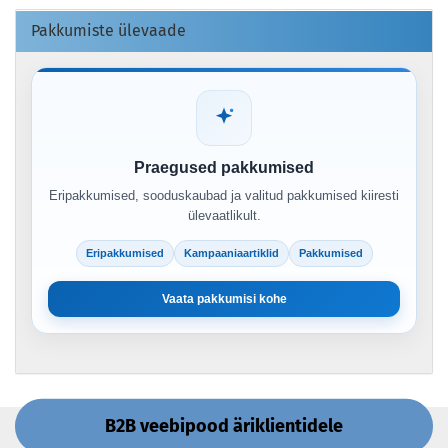
Pakkumiste ülevaade
Praegused pakkumised
Eripakkumised, sooduskaubad ja valitud pakkumised kiiresti
ülevaatlikult.
Eripakkumised
Kampaaniaartiklid
Pakkumised
Vaata pakkumisi kohe
B2B veebipood äriklientidele