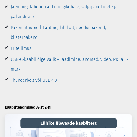
Jaemüügi lahendused müügikohale, väljapanekutele ja
pakenditele
Pakenditüübid | Lahtine, kilekott, sooduspakend,
blisterpakend
Eritellimus
USB-C-kaabli õige valik – laadimine, andmed, video, PD ja E-
märk
Thunderbolt või USB 4.0
Kaabliteadmised A-st Z-ni
Lühike ülevaade kaablitest