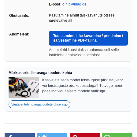
E-post:
dinic@mag.de
Kasutamine ainult täiskasvanute otsese
Ohutusinfo:
järelevalve all
Andmeleht:
Toote andmelehe kuvamine / printimine /
salvestamine PDF-failina
Andmeleht koostatakse automaatselt selle
tootelehe nähtavast tooteinfost.
Märkus eritellimusega toodete kohta
Kas vajate seda toodet teistsuguse pikkuse, värvi
või teistsuguste pistikupesadega? Tutvuge meie
poes individuaalsete toodete valikuga.
Vaata eritellimusega toodete üksikasju