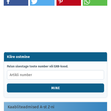
Kiire ostmine
PALUN
Palun sisestage toote number või EAN-kood.
SISESTAGE
TOOTE
NUMBER
VÕI
MINE
EAN-
KOOD.
Kaabliteadmised A-st Z-ni