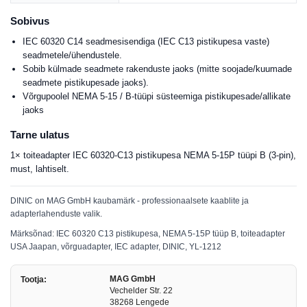
Sobivus
IEC 60320 C14 seadmesisendiga (IEC C13 pistikupesa vaste)
seadmetele/ühendustele.
Sobib külmade seadmete rakenduste jaoks (mitte soojade/kuumade
seadmete pistikupesade jaoks).
Võrgupoolel NEMA 5-15 / B-tüüpi süsteemiga pistikupesade/allikate
jaoks
Tarne ulatus
1× toiteadapter IEC 60320-C13 pistikupesa NEMA 5-15P tüüpi B (3-pin),
must, lahtiselt.
DINIC on MAG GmbH kaubamärk - professionaalsete kaablite ja
adapterlahenduste valik.
Märksõnad: IEC 60320 C13 pistikupesa, NEMA 5-15P tüüp B, toiteadapter
USA Jaapan, võrguadapter, IEC adapter, DINIC, YL-1212
MAG GmbH
Tootja:
Vechelder Str. 22
38268 Lengede