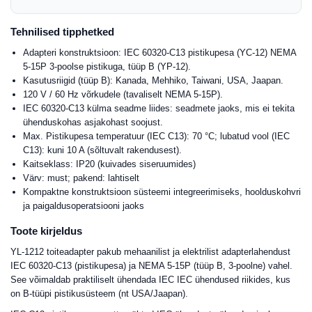
Tehnilised tipphetked
Adapteri konstruktsioon: IEC 60320-C13 pistikupesa (YC-12) NEMA
5-15P 3-poolse pistikuga, tüüp B (YP-12).
Kasutusriigid (tüüp B): Kanada, Mehhiko, Taiwani, USA, Jaapan.
120 V / 60 Hz võrkudele (tavaliselt NEMA 5-15P).
IEC 60320-C13 külma seadme liides: seadmete jaoks, mis ei tekita
ühenduskohas asjakohast soojust.
Max. Pistikupesa temperatuur (IEC C13): 70 °C; lubatud vool (IEC
C13): kuni 10 A (sõltuvalt rakendusest).
Kaitseklass: IP20 (kuivades siseruumides)
Värv: must; pakend: lahtiselt
Kompaktne konstruktsioon süsteemi integreerimiseks, hoolduskohvri
ja paigaldusoperatsiooni jaoks
Toote kirjeldus
YL-1212 toiteadapter pakub mehaanilist ja elektrilist adapterlahendust
IEC 60320-C13 (pistikupesa) ja NEMA 5-15P (tüüp B, 3-poolne) vahel.
See võimaldab praktiliselt ühendada IEC IEC ühendused riikides, kus
on B-tüüpi pistikusüsteem (nt USA/Jaapan).