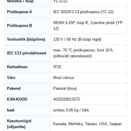
Nimetus / tüüp
YL-1212
Pistikupesa A
IEC 60320-C13 pistikupesa (YC-12)
NEMA 5-15P, tüüp B, 3-poolne pistik (YP-
Pistikupesa B
12)
Vooluvõrk (tüüpiline)
120 V / 60 Hz (B-tüüpi riigid)
max. 70 °C pistikupesas; kuni 10 A
IEC C13 piirväärtused
(sõltuvalt rakendusest)
Kaitseklass
IP20
Värv
Must värvus
Pakend
Pakend (ilma)
EAN-KOOD
4032528013275
kaal
umbes 0,06 kg / tükk
Kasutusriigid
Kanada, Mehhiko, Taiwan, USA, Jaapan
(väljavõte)