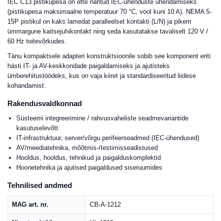
IEC C13 pistikupesa on ette nähtud IEC-ühenduste ühendamiseks
(pistikupesa maksimaalne temperatuur 70 °C, vool kuni 10 A). NEMA 5-
15P pistikul on kaks lamedat paralleelset kontakti (L/N) ja pikem
ümmargune kaitsejuhikontakt ning seda kasutatakse tavaliselt 120 V /
60 Hz toitevõrkudes.
Tänu kompaktsele adapteri konstruktsioonile sobib see komponent eriti
hästi IT- ja AV-keskkondade paigaldamiseks ja ajutisteks
ümberehitustöödeks, kus on vaja kiiret ja standardiseeritud liidese
kohandamist.
Rakendusvaldkonnad
Süsteemi integreerimine / rahvusvaheliste seadmevariantide
kasutuselevõtt
IT-infrastruktuur, server/võrgu perifeerseadmed (IEC-ühendused)
AV/meediatehnika, mõõtmis-/testimisseadistused
Hooldus, hooldus, tehnikud ja paigalduskomplektid
Hoonetehnika ja ajutised paigaldused siseruumides
Tehnilised andmed
MAG art. nr.
CB-A-1212