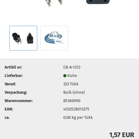
Artikli nr:
CB-A-1212
Lieferbar:
Kohe
Varud:
323
Tükk
Verpackung:
Bulk (ohne)
Warennummer:
85366990
EAN:
4032528013275
ca.
0.06
kg per Tükk
1,57 EUR