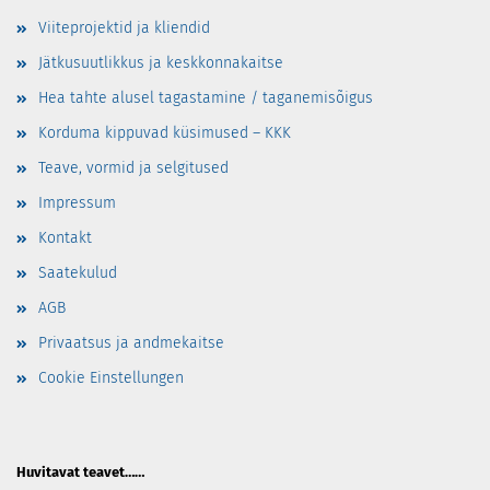
Viiteprojektid ja kliendid
Jätkusuutlikkus ja keskkonnakaitse
Hea tahte alusel tagastamine / taganemisõigus
Korduma kippuvad küsimused – KKK
Teave, vormid ja selgitused
Impressum
Kontakt
Saatekulud
AGB
Privaatsus ja andmekaitse
Cookie Einstellungen
Huvitavat teavet……