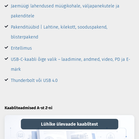
Jaemüügi lahendused müügikohale, väljapanekutele ja
pakenditele
Pakenditüübid | Lahtine, kilekott, sooduspakend,
blisterpakend
Eritellimus
USB-C-kaabli õige valik – laadimine, andmed, video, PD ja E-
märk
Thunderbolt või USB 4.0
Kaabliteadmised A-st Z-ni
Lühike ülevaade kaablitest