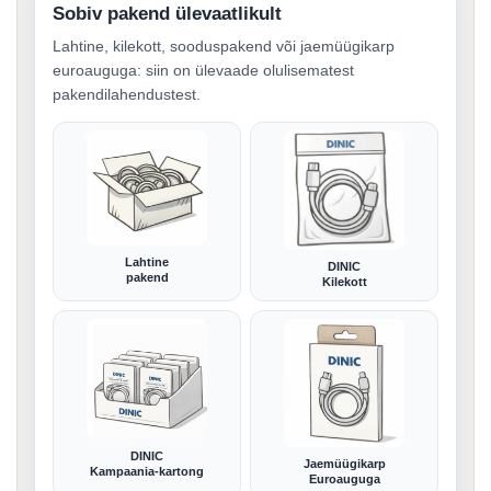
Sobiv pakend ülevaatlikult
Lahtine, kilekott, sooduspakend või jaemüügikarp
euroauguga: siin on ülevaade olulisematest
pakendilahendustest.
Lahtine
DINIC
pakend
Kilekott
DINIC
Jaemüügikarp
Kampaania-kartong
Euroauguga