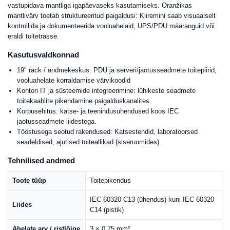
vastupidava mantliga igapäevaseks kasutamiseks. Oranžikas
mantlivärv toetab struktureeritud paigaldusi: Kiiremini saab visuaalselt
kontrollida ja dokumenteerida vooluahelaid, UPS/PDU määranguid või
eraldi toitetrasse.
Kasutusvaldkonnad
19" rack / andmekeskus: PDU ja serveri/jaotusseadmete toitepiirid,
vooluahelate korraldamise värvikoodid
Kontori IT ja süsteemide integreerimine: lühikeste seadmete
toitekaablite pikendamine paigalduskanalites.
Korpusehitus: katse- ja teenindusühendused koos IEC
jaotusseadmete liidestega.
Tööstusega seotud rakendused: Katsestendid, laboratoorsed
seadeldised, ajutised toiteallikad (siseruumides).
Tehnilised andmed
Toote tüüp
Toitepikendus
IEC 60320 C13 (ühendus) kuni IEC 60320
Liides
C14 (pistik)
Ahelate arv / ristlõige
3 × 0,75 mm²