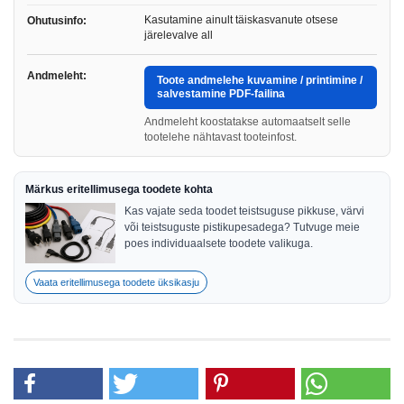
Kasutamine ainult täiskasvanute otsese
Ohutusinfo:
järelevalve all
Andmeleht:
Toote andmelehe kuvamine / printimine /
salvestamine PDF-failina
Andmeleht koostatakse automaatselt selle
tootelehe nähtavast tooteinfost.
Märkus eritellimusega toodete kohta
Kas vajate seda toodet teistsuguse pikkuse, värvi
või teistsuguste pistikupesadega? Tutvuge meie
poes individuaalsete toodete valikuga.
Vaata eritellimusega toodete üksikasju