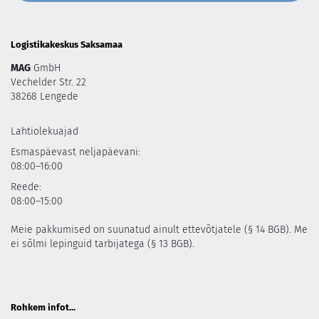
Logistikakeskus Saksamaa
MAG
GmbH
Vechelder Str. 22
38268 Lengede
Lahtiolekuajad
Esmaspäevast neljapäevani:
08:00–16:00
Reede:
08:00–15:00
Meie pakkumised on suunatud ainult ettevõtjatele (§ 14 BGB). Me
ei sõlmi lepinguid tarbijatega (§ 13 BGB).
Rohkem infot...