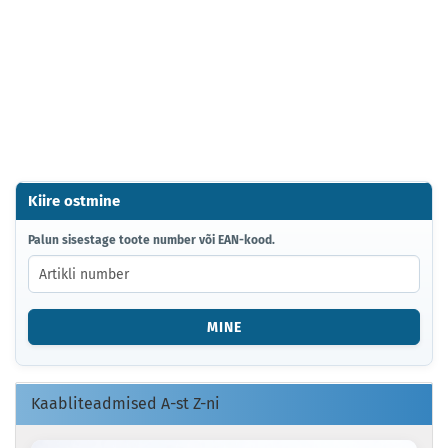
Kiire ostmine
PALUN
Palun sisestage toote number või EAN-kood.
SISESTAGE
TOOTE
NUMBER
VÕI
MINE
EAN-
KOOD.
Kaabliteadmised A-st Z-ni