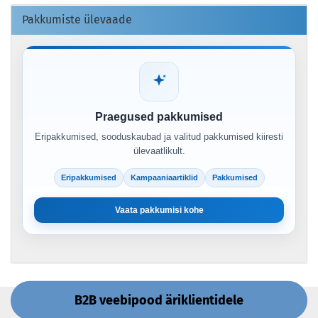
Pakkumiste ülevaade
Praegused pakkumised
Eripakkumised, sooduskaubad ja valitud pakkumised kiiresti
ülevaatlikult.
Eripakkumised
Kampaaniaartiklid
Pakkumised
Vaata pakkumisi kohe
B2B veebipood äriklientidele