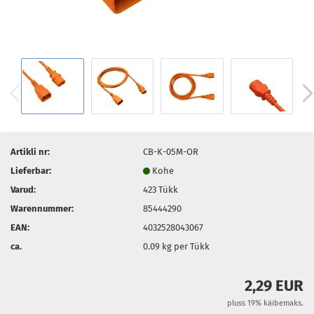
Artikli nr:
CB-K-05M-OR
Lieferbar:
Kohe
Varud:
423
Tükk
Warennummer:
85444290
EAN:
4032528043067
ca.
0.09
kg per Tükk
2,29 EUR
pluss 19% käibemaks.