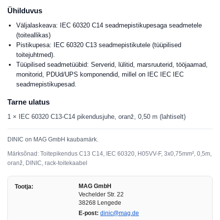
Ühilduvus
Väljalaskeava: IEC 60320 C14 seadmepistikupesaga seadmetele
(toiteallikas)
Pistikupesa: IEC 60320 C13 seadmepistikutele (tüüpilised
toitejuhtmed).
Tüüpilised seadmetüübid: Serverid, lülitid, marsruuterid, tööjaamad,
monitorid, PDUd/UPS komponendid, millel on IEC IEC IEC
seadmepistikupesad.
Tarne ulatus
1 × IEC 60320 C13-C14 pikendusjuhe, oranž, 0,50 m (lahtiselt)
DINIC on MAG GmbH kaubamärk.
Märksõnad: Toitepikendus C13 C14, IEC 60320, H05VV-F, 3x0,75mm², 0,5m,
oranž, DINIC, rack-toitekaabel
MAG GmbH
Tootja:
Vechelder Str. 22
38268 Lengede
E-post:
dinic@mag.de