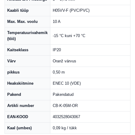
Kaabli tüüp
H05VV-F (PVC/PVC)
Max. Max. voolu
10 A
Temperatuurivahemik
-15 °C kuni +70 °C
(töö)
Kaitseklass
IP20
Värv
Oranž värvus
pikkus
0,50 m
Heakskiitmine
ENEC 10 (VDE)
Pakend
Pakendatud
Artikli number
CB-K-05M-OR
EAN-KOOD
4032528043067
Kaal (umbes)
0,09 kg / tükk