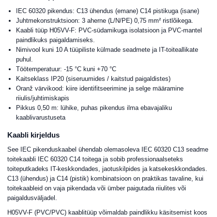
IEC 60320 pikendus: C13 ühendus (emane) C14 pistikuga (isane)
Juhtmekonstruktsioon: 3 aherne (L/N/PE) 0,75 mm² ristlõikega.
Kaabli tüüp H05VV-F: PVC-südamikuga isolatsioon ja PVC-mantel
paindlikuks paigaldamiseks.
Nimivool kuni 10 A tüüpiliste külmade seadmete ja IT-toiteallikate
puhul.
Töötemperatuur: -15 °C kuni +70 °C
Kaitseklass IP20 (siseruumides / kaitstud paigaldistes)
Oranž värvikood: kiire identifitseerimine ja selge määramine
riiulis/juhtimiskapis
Pikkus 0,50 m: lühike, puhas pikendus ilma ebavajaliku
kaablivarustuseta
Kaabli kirjeldus
See IEC pikenduskaabel ühendab olemasoleva IEC 60320 C13 seadme
toitekaabli IEC 60320 C14 toitega ja sobib professionaalseteks
toiteputkadeks IT-keskkondades, jaotuskilpides ja katsekeskkondades.
C13 (ühendus) ja C14 (pistik) kombinatsioon on praktikas tavaline, kui
toitekaableid on vaja pikendada või ümber paigutada riiulites või
paigaldusväljadel.
H05VV-F (PVC/PVC) kaablitüüp võimaldab paindlikku käsitsemist koos