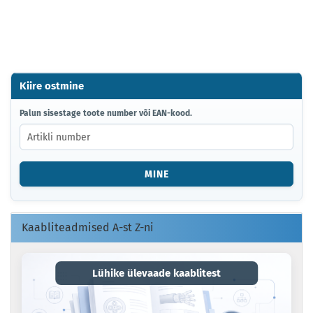
Kiire ostmine
PALUN
Palun sisestage toote number või EAN-kood.
SISESTAGE
TOOTE
NUMBER
VÕI
MINE
EAN-
KOOD.
Kaabliteadmised A-st Z-ni
Lühike ülevaade kaablitest