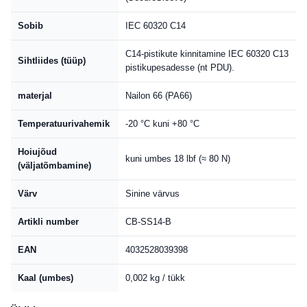
Sobib
IEC 60320 C14
C14-pistikute kinnitamine IEC 60320 C13
Sihtliides (tüüp)
pistikupesadesse (nt PDU).
materjal
Nailon 66 (PA66)
Temperatuurivahemik
-20 °C kuni +80 °C
Hoiujõud
kuni umbes 18 lbf (≈ 80 N)
(väljatõmbamine)
Värv
Sinine värvus
Artikli number
CB-SS14-B
EAN
4032528039398
Kaal (umbes)
0,002 kg / tükk