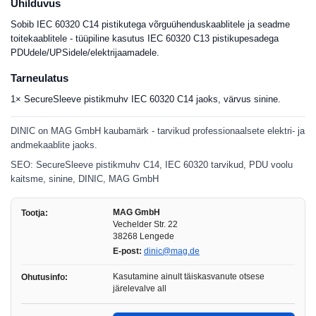
Ühilduvus
Sobib IEC 60320 C14 pistikutega võrguühenduskaablitele ja seadme
toitekaablitele - tüüpiline kasutus IEC 60320 C13 pistikupesadega
PDUdele/UPSidele/elektrijaamadele.
Tarneulatus
1× SecureSleeve pistikmuhv IEC 60320 C14 jaoks, värvus sinine.
DINIC on MAG GmbH kaubamärk - tarvikud professionaalsete elektri- ja
andmekaablite jaoks.
SEO: SecureSleeve pistikmuhv C14, IEC 60320 tarvikud, PDU voolu
kaitsme, sinine, DINIC, MAG GmbH
MAG GmbH
Tootja:
Vechelder Str. 22
38268 Lengede
E-post:
dinic@mag.de
Kasutamine ainult täiskasvanute otsese
Ohutusinfo:
järelevalve all