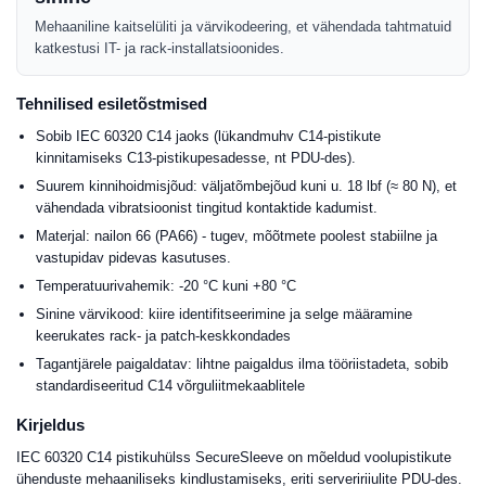
Mehaaniline kaitselüliti ja värvikodeering, et vähendada tahtmatuid
katkestusi IT- ja rack-installatsioonides.
Tehnilised esiletõstmised
Sobib IEC 60320 C14 jaoks (lükandmuhv C14-pistikute
kinnitamiseks C13-pistikupesadesse, nt PDU-des).
Suurem kinnihoidmisjõud: väljatõmbejõud kuni u. 18 lbf (≈ 80 N), et
vähendada vibratsioonist tingitud kontaktide kadumist.
Materjal: nailon 66 (PA66) - tugev, mõõtmete poolest stabiilne ja
vastupidav pidevas kasutuses.
Temperatuurivahemik: -20 °C kuni +80 °C
Sinine värvikood: kiire identifitseerimine ja selge määramine
keerukates rack- ja patch-keskkondades
Tagantjärele paigaldatav: lihtne paigaldus ilma tööriistadeta, sobib
standardiseeritud C14 võrguliitmekaablitele
Kirjeldus
IEC 60320 C14 pistikuhülss SecureSleeve on mõeldud voolupistikute
ühenduste mehaaniliseks kindlustamiseks, eriti serveririiulite PDU-des.