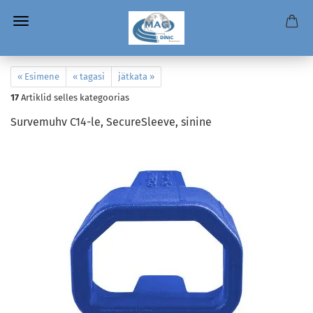
« Esimene
« tagasi
jätkata »
17
Artiklid selles kategoorias
Survemuhv C14-le, SecureSleeve, sinine