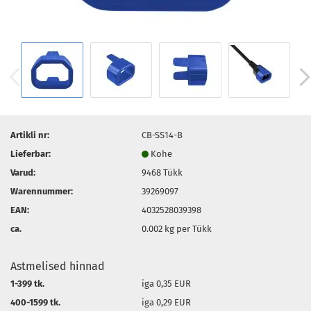
Artikli nr:
CB-SS14-B
Lieferbar:
Kohe
Varud:
9468
Tükk
Warennummer:
39269097
EAN:
4032528039398
ca.
0.002
kg per Tükk
Astmelised hinnad
1-399 tk.
iga 0,35 EUR
400-1599 tk.
iga 0,29 EUR