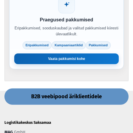
Praegused pakkumised
Eripakkumised, sooduskaubad ja valitud pakkumised kiiresti
ülevaatlikult.
Eripakkumised
Kampaaniaartiklid
Pakkumised
Vaata pakkumisi kohe
B2B veebipood äriklientidele
Logistikakeskus Saksamaa
MAG
GmbH