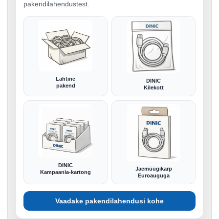
pakendilahendustest.
Lahtine
DINIC
pakend
Kilekott
DINIC
Jaemüügikarp
Kampaania-kartong
Euroauguga
Vaadake pakendilahendusi kohe