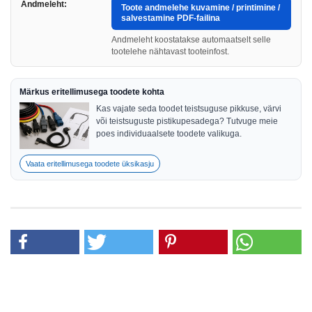
Andmeleht:
Toote andmelehe kuvamine / printimine /
salvestamine PDF-failina
Andmeleht koostatakse automaatselt selle
tootelehe nähtavast tooteinfost.
Märkus eritellimusega toodete kohta
Kas vajate seda toodet teistsuguse pikkuse, värvi
või teistsuguste pistikupesadega? Tutvuge meie
poes individuaalsete toodete valikuga.
Vaata eritellimusega toodete üksikasju