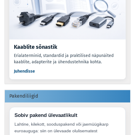
Kaablite sõnastik
Erialaterminid, standardid ja praktilised näpunäited
kaablite, adapterite ja ühendustehnika kohta.
Juhendisse
Pakendiliigid
Sobiv pakend ülevaatlikult
Lahtine, kilekott, sooduspakend või jaemüügikarp
euroauguga: siin on ülevaade olulisematest