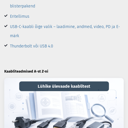
blisterpakend
Eritellimus
USB-C-kaabli õige valik – laadimine, andmed, video, PD ja E-
märk
Thunderbolt või USB 4.0
Kaabliteadmised A-st Z-ni
Lühike ülevaade kaablitest