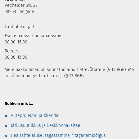
Vechelder Str. 22
38268 Lengede
Lahtiolekuajad
Esmaspäevast neljapäevani:
08:00–16:00
Reede:
08:00–15:00
Meie pakkumised on suunatud ainult ettevõtjatele (§ 14 BGB). Me
ei sõlmi lepinguid tarbijatega (§ 13 BGB).
Rohkem infot...
Viiteprojektid ja kliendid
Jätkusuutlikkus ja keskkonnakaitse
Hea tahte alusel tagastamine / taganemisõigus