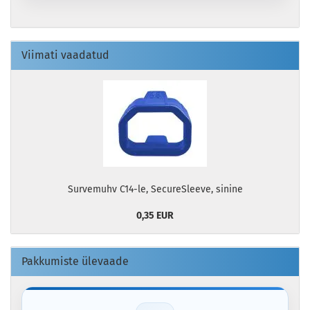
Viimati vaadatud
Survemuhv C14-le, SecureSleeve, sinine
0,35 EUR
Pakkumiste ülevaade