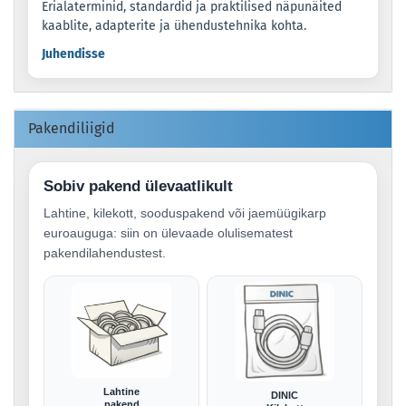
Erialaterminid, standardid ja praktilised näpunäited
kaablite, adapterite ja ühendustehnika kohta.
Juhendisse
Pakendiliigid
Sobiv pakend ülevaatlikult
Lahtine, kilekott, sooduspakend või jaemüügikarp
euroauguga: siin on ülevaade olulisematest
pakendilahendustest.
Lahtine
DINIC
pakend