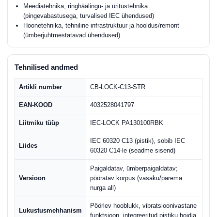
Meediatehnika, ringhäälingu- ja üritustehnika
(pingevabastusega, turvalised IEC ühendused)
Hoonetehnika, tehniline infrastruktuur ja hooldus/remont
(ümberjuhtmestatavad ühendused)
Tehnilised andmed
Artikli number
CB-LOCK-C13-STR
EAN-KOOD
4032528041797
Liitmiku tüüp
IEC-LOCK PA130100RBK
IEC 60320 C13 (pistik), sobib IEC
Liides
60320 C14-le (seadme sisend)
Paigaldatav, ümberpaigaldatav;
Versioon
pööratav korpus (vasaku/parema
nurga all)
Pöörlev hooblukk, vibratsioonivastane
Lukustusmehhanism
funktsioon, integreeritud pistiku hoidja