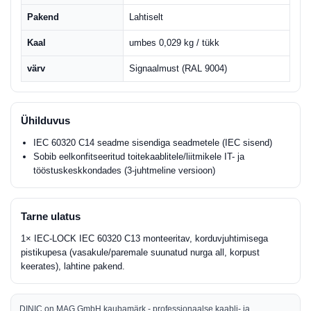
Pakend
Lahtiselt
Kaal
umbes 0,029 kg / tükk
värv
Signaalmust (RAL 9004)
Ühilduvus
IEC 60320 C14 seadme sisendiga seadmetele (IEC sisend)
Sobib eelkonfitseeritud toitekaablitele/liitmikele IT- ja
tööstuskeskkondades (3-juhtmeline versioon)
Tarne ulatus
1× IEC-LOCK IEC 60320 C13 monteeritav, korduvjuhtimisega
pistikupesa (vasakule/paremale suunatud nurga all, korpust
keerates), lahtine pakend.
DINIC on MAG GmbH kaubamärk - professionaalse kaabli- ja