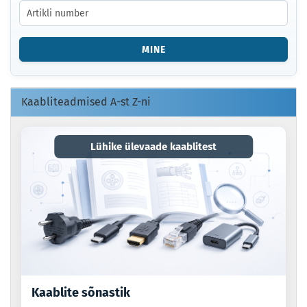
SISESTAGE
TOOTE
NUMBER
VÕI
MINE
EAN-
KOOD.
Kaabliteadmised A-st Z-ni
Lühike ülevaade kaablitest
Kaablite sõnastik