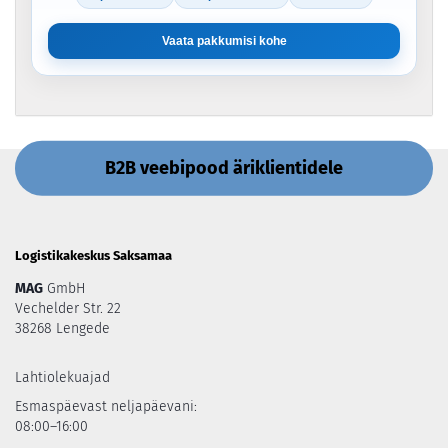
Vaata pakkumisi kohe
B2B veebipood äriklientidele
Logistikakeskus Saksamaa
MAG
GmbH
Vechelder Str. 22
38268 Lengede
Lahtiolekuajad
Esmaspäevast neljapäevani:
08:00–16:00