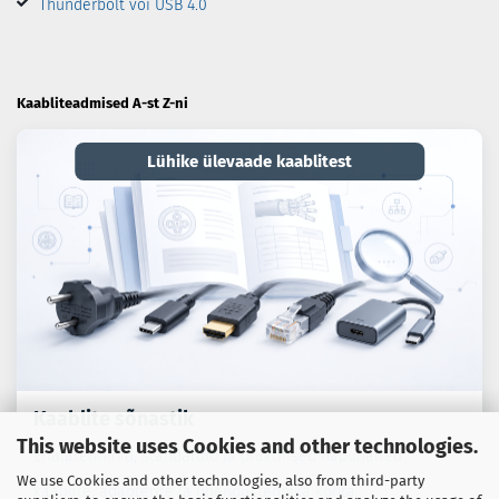
Thunderbolt või USB 4.0
Kaabliteadmised A-st Z-ni
Lühike ülevaade kaablitest
Kaablite sõnastik
This website uses Cookies and other technologies.
Erialaterminid, standardid ja praktilised näpunäited
We use Cookies and other technologies, also from third-party
kaablite, adapterite ja ühendustehnika kohta.