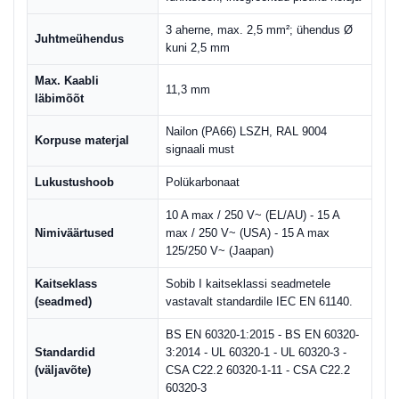
3 aherne, max. 2,5 mm²; ühendus Ø
Juhtmeühendus
kuni 2,5 mm
Max. Kaabli
11,3 mm
läbimõõt
Nailon (PA66) LSZH, RAL 9004
Korpuse materjal
signaali must
Lukustushoob
Polükarbonaat
10 A max / 250 V~ (EL/AU) - 15 A
Nimiväärtused
max / 250 V~ (USA) - 15 A max
125/250 V~ (Jaapan)
Kaitseklass
Sobib I kaitseklassi seadmetele
(seadmed)
vastavalt standardile IEC EN 61140.
BS EN 60320-1:2015 - BS EN 60320-
Standardid
3:2014 - UL 60320-1 - UL 60320-3 -
(väljavõte)
CSA C22.2 60320-1-11 - CSA C22.2
60320-3