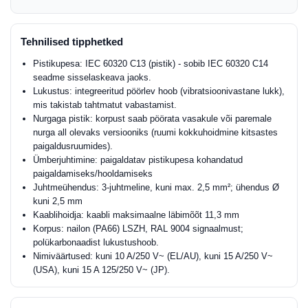
Tehnilised tipphetked
Pistikupesa: IEC 60320 C13 (pistik) - sobib IEC 60320 C14
seadme sisselaskeava jaoks.
Lukustus: integreeritud pöörlev hoob (vibratsioonivastane lukk),
mis takistab tahtmatut vabastamist.
Nurgaga pistik: korpust saab pöörata vasakule või paremale
nurga all olevaks versiooniks (ruumi kokkuhoidmine kitsastes
paigaldusruumides).
Ümberjuhtimine: paigaldatav pistikupesa kohandatud
paigaldamiseks/hooldamiseks
Juhtmeühendus: 3-juhtmeline, kuni max. 2,5 mm²; ühendus Ø
kuni 2,5 mm
Kaablihoidja: kaabli maksimaalne läbimõõt 11,3 mm
Korpus: nailon (PA66) LSZH, RAL 9004 signaalmust;
polükarbonaadist lukustushoob.
Nimiväärtused: kuni 10 A/250 V~ (EL/AU), kuni 15 A/250 V~
(USA), kuni 15 A 125/250 V~ (JP).