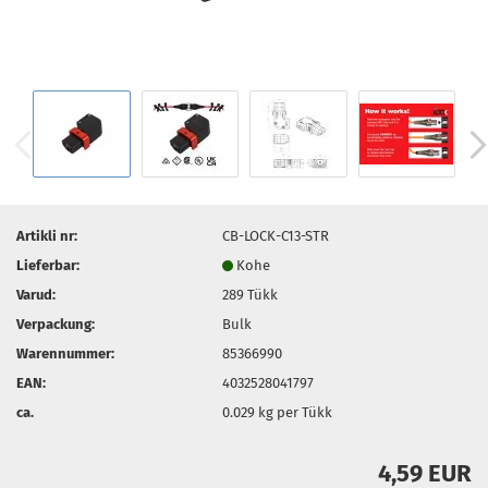
Artikli nr:
CB-LOCK-C13-STR
Lieferbar:
Kohe
Varud:
289
Tükk
Verpackung:
Bulk
Warennummer:
85366990
EAN:
4032528041797
ca.
0.029
kg per Tükk
4,59 EUR