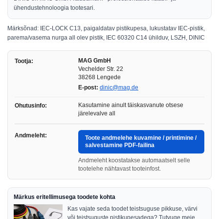
ühendustehnoloogia tootesari.
Märksõnad: IEC-LOCK C13, paigaldatav pistikupesa, lukustatav IEC-pistik,
parema/vasema nurga all olev pistik, IEC 60320 C14 ühilduv, LSZH, DINIC
MAG GmbH
Tootja:
Vechelder Str. 22
38268 Lengede
E-post:
dinic@mag.de
Kasutamine ainult täiskasvanute otsese
Ohutusinfo:
järelevalve all
Andmeleht:
Toote andmelehe kuvamine / printimine /
salvestamine PDF-failina
Andmeleht koostatakse automaatselt selle
tootelehe nähtavast tooteinfost.
Märkus eritellimusega toodete kohta
Kas vajate seda toodet teistsuguse pikkuse, värvi
või teistsuguste pistikupesadega? Tutvuge meie