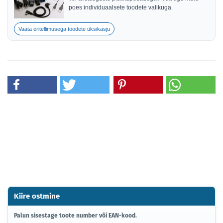
poes individuaalsete toodete valikuga.
Vaata eritellimusega toodete üksikasju
Kiire ostmine
PALUN
Palun sisestage toote number või EAN-kood.