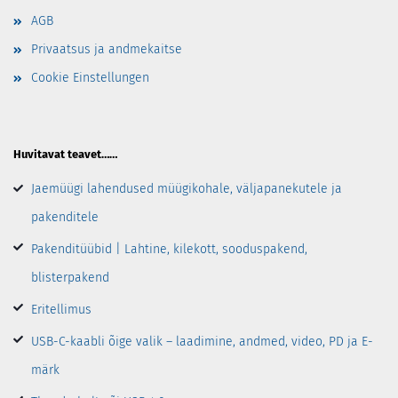
AGB
Privaatsus ja andmekaitse
Cookie Einstellungen
Huvitavat teavet……
Jaemüügi lahendused müügikohale, väljapanekutele ja
pakenditele
Pakenditüübid | Lahtine, kilekott, sooduspakend,
blisterpakend
Eritellimus
USB-C-kaabli õige valik – laadimine, andmed, video, PD ja E-
märk