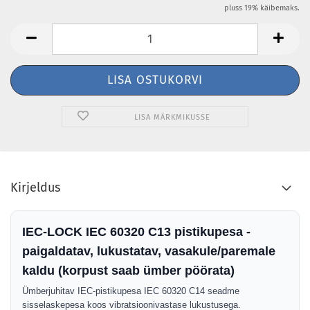
pluss 19% käibemaks.
LISA MÄRKMIKUSSE
Kirjeldus
IEC-LOCK IEC 60320 C13 pistikupesa -
paigaldatav, lukustatav, vasakule/paremale
kaldu (korpust saab ümber pöörata)
Ümberjuhitav IEC-pistikupesa IEC 60320 C14 seadme
sisselaskepesa koos vibratsioonivastase lukustusega.