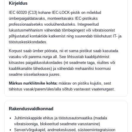
Kirjeldus
IEC 60320 (C13) kohane IEC-LOCK-pistik on mõeldud
ümberpaigaldatavaks, monteeritavaks IEC-pistikuks
professionaalseteks vooluühendusteks. Integreeritud
lukustusmehhanism vähendab tõmbepingest või vibratsioonist
põhjustatud kontaktide katkemist ning suurendab tööohutust IT- ja
tööstuskeskkondades.
Korpust saab ümber pöörata, nii et sama pistikut saab kasutada
vasaku või parema nurga all. See lihtsustab kaablijuhtimist
kitsastes paigaldusolukordades (nt seadmete taga, riiulites või
kaablikanalite läheduses) ja vähendab mehaanilisi koormusi
seadme sisselaskeava juures.
Märkus nurkliitmike kohta:
määrav on pistiku kujutis, sest
tähistus vasak/parem/üles/alla sõltub vastavast vaatenurgast.
Rakendusvaldkonnad
Juhtimiskappide ehitus ja tööstusautomaatika (madala
vibratsiooniga, blokeeritud seadmete varustamine)
Server/võrgukapid, andmekeskused, süsteemiintegratsioon