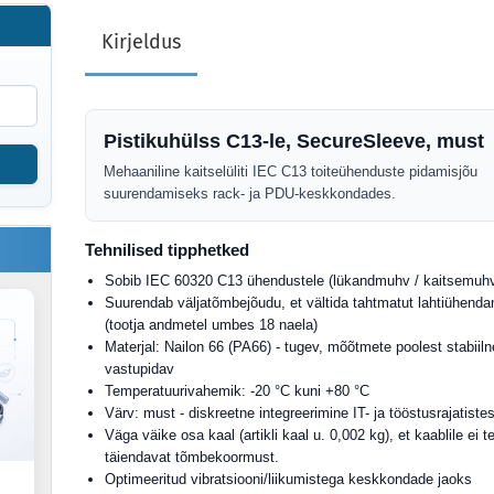
Kirjeldus
Pistikuhülss C13-le, SecureSleeve, must
Mehaaniline kaitselüliti IEC C13 toiteühenduste pidamisjõu
suurendamiseks rack- ja PDU-keskkondades.
Tehnilised tipphetked
Sobib IEC 60320 C13 ühendustele (lükandmuhv / kaitsemuh
Suurendab väljatõmbejõudu, et vältida tahtmatut lahtiühenda
(tootja andmetel umbes 18 naela)
Materjal: Nailon 66 (PA66) - tugev, mõõtmete poolest stabiiln
vastupidav
Temperatuurivahemik: -20 °C kuni +80 °C
Värv: must - diskreetne integreerimine IT- ja tööstusrajatiste
Väga väike osa kaal (artikli kaal u. 0,002 kg), et kaablile ei t
täiendavat tõmbekoormust.
Optimeeritud vibratsiooni/liikumistega keskkondade jaoks