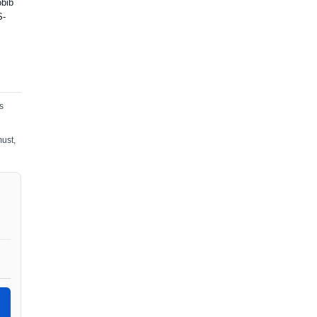
obib
S-
s
ust,