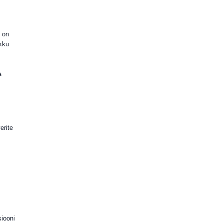
 on
kku
a
erite
siooni