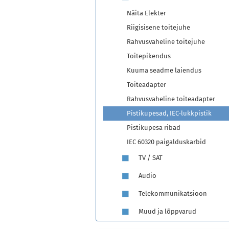
Näita Elekter
Riigisisene toitejuhe
Rahvusvaheline toitejuhe
Toitepikendus
Kuuma seadme laiendus
Toiteadapter
Rahvusvaheline toiteadapter
Pistikupesad, IEC-lukkpistik
Pistikupesa ribad
IEC 60320 paigalduskarbid
TV / SAT
Audio
Telekommunikatsioon
Muud ja lõppvarud