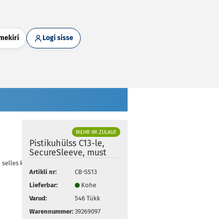
mekiri
Logi sisse
MEHR IM ZULAUF
Pistikuhülss C13-le,
SecureSleeve, must
d selles kategoorias
Artikli nr:
CB-SS13
Lieferbar:
Kohe
Varud:
546
Tükk
Warennummer:
39269097