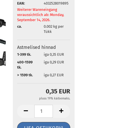
EAN:
4032528019895
Weiterer Wareneingang
voraussichtlich ab: Monday,
September 14, 2026.
ca.
0.002
kg per
Tükk
Astmelised hinnad
1-399 tk.
iga 0,35 EUR
400-1599
iga 0,29 EUR
tk.
> 1599 tk.
iga 0,27 EUR
0,35 EUR
pluss 19% käibemaks.