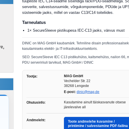
tüüpiliste IEC C14-seadme sisendiga rack/PDU-seadmetega. S
serverite, salvestusruumide, võrgukomponentide, PDUde ja UP
süsteemide jaoks, millel on vastav C13/C14 toiteliides.
Tarneulatus
1× SecureSleeve pistikupesa IEC-C13 jaoks, värvus must
DINIC on MAG GmbH kaubamärk. Tehniline disain professionaalsek
ve,
kasutamiseks elektri- ja IT-infrastruktuurisektoris.
SEO: SecureSleeve IEC C13 pistikuhülss, kaitsmehülss, nailon 66, m
PDU serveririiuli tarvikud, MAG GmbH / DINIC
MAG GmbH
Tootja:
Vechelder Str. 22
38268 Lengede
E-post:
dinic@mag.de
Kasutamine ainult täiskasvanute otsese
Ohutusinfo:
järelevalve all
Andmeleht:
Toote andmelehe kuvamine /
printimine / salvestamine PDF-failina