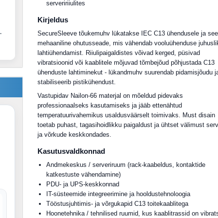
serveririiulites
Kirjeldus
.
SecureSleeve tõukemuhv lükatakse IEC C13 ühendusele ja see
mehaaniline ohutusseade, mis vähendab vooluühenduse juhusli
lahtiühendamist. Riiulipaigaldistes võivad kerged, püsivad
vibratsioonid või kaablitele mõjuvad tõmbejõud põhjustada C13
ühenduste lahtiminekut - lükandmuhv suurendab pidamisjõudu j
stabiliseerib pistikühendust.
Vastupidav Nailon-66 materjal on mõeldud pidevaks
professionaalseks kasutamiseks ja jääb ettenähtud
temperatuurivahemikus usaldusväärselt toimivaks. Must disain
toetab puhast, tagasihoidlikku paigaldust ja ühtset välimust serv
ja võrkude keskkondades.
Kasutusvaldkonnad
Andmekeskus / serveriruum (rack-kaabeldus, kontaktide
katkestuste vähendamine)
PDU- ja UPS-keskkonnad
IT-süsteemide integreerimine ja hooldustehnoloogia
Tööstusjuhtimis- ja võrgukapid C13 toitekaablitega
Hoonetehnika / tehnilised ruumid, kus kaablitrassid on vibrat