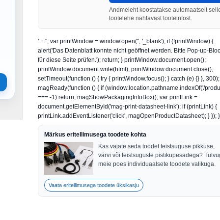
Andmeleht koostatakse automaatselt sell
tootelehe nähtavast tooteinfost.
' + ''; var printWindow = window.open('', '_blank'); if (!printWindow) {
alert('Das Datenblatt konnte nicht geöffnet werden. Bitte Pop-up-Blo
für diese Seite prüfen.'); return; } printWindow.document.open();
printWindow.document.write(html); printWindow.document.close();
setTimeout(function () { try { printWindow.focus(); } catch (e) {} }, 300);
magReady(function () { if (window.location.pathname.indexOf('/produk
=== -1) return; magShowPackagingInfoBox(); var printLink =
document.getElementById('mag-print-datasheet-link'); if (printLink) {
printLink.addEventListener('click', magOpenProductDatasheet); } }); })
Märkus eritellimusega toodete kohta
Kas vajate seda toodet teistsuguse pikkuse,
värvi või teistsuguste pistikupesadega? Tutv
meie poes individuaalsete toodete valikuga.
Vaata eritellimusega toodete üksikasju