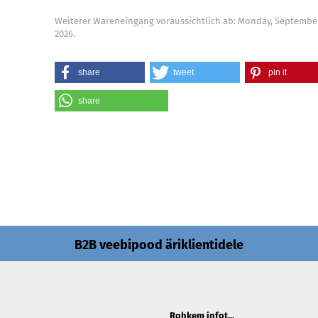
Weiterer Wareneingang voraussichtlich ab: Monday, September
2026.
share
tweet
pin it
share
B2B veebipood äriklientidele
Rohkem infot...