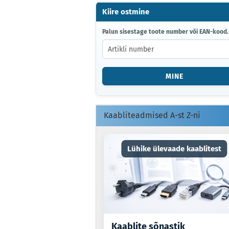
Kiire ostmine
PALUN
Palun sisestage toote number või EAN-kood.
SISESTAGE
TOOTE
NUMBER
VÕI
MINE
EAN-
KOOD.
Kaabliteadmised A-st Z-ni
Lühike ülevaade kaablitest
Kaablite sõnastik