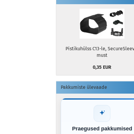
Pistikuhülss C13-le, SecureSlee
must
0,35 EUR
Pakkumiste ülevaade
Praegused pakkumised