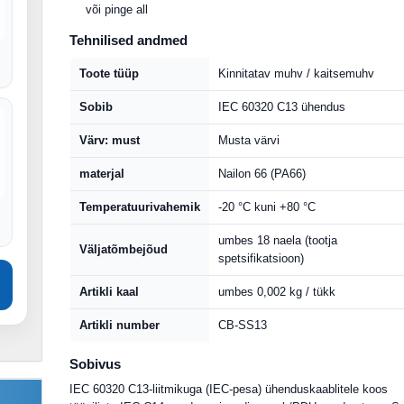
või pinge all
Tehnilised andmed
Toote tüüp
Kinnitatav muhv / kaitsemuhv
Sobib
IEC 60320 C13 ühendus
Värv: must
Musta värvi
materjal
Nailon 66 (PA66)
Temperatuurivahemik
-20 °C kuni +80 °C
umbes 18 naela (tootja
Väljatõmbejõud
spetsifikatsioon)
Artikli kaal
umbes 0,002 kg / tükk
Artikli number
CB-SS13
Sobivus
IEC 60320 C13-liitmikuga (IEC-pesa) ühenduskaablitele koos