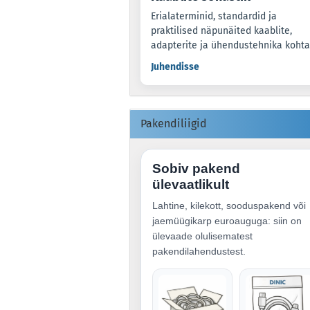
Erialaterminid, standardid ja
praktilised näpunäited kaablite,
adapterite ja ühendustehnika kohta
Juhendisse
Pakendiliigid
Sobiv pakend
ülevaatlikult
Lahtine, kilekott, sooduspakend või
jaemüügikarp euroauguga: siin on
ülevaade olulisematest
pakendilahendustest.