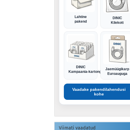
Lahtine
DINIC
pakend
Kilekott
DINIC
Jaemüügikarp
Kampaania-kartong
Euroauguga
Vaadake pakendilahendusi
kohe
Viimati vaadatud