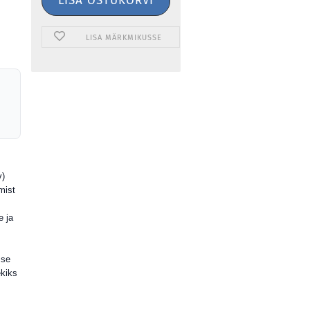
LISA MÄRKMIKUSSE
v)
mist
e ja
sse
ekiks