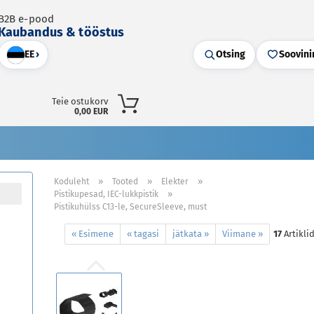
B2B e-pood
Kaubandus & tööstus
EE
›
Otsing
Soovini
Teie ostukorv
0,00 EUR
»
»
»
Koduleht
Tooted
Elekter
»
Pistikupesad, IEC-lukkpistik
Pistikuhülss C13-le, SecureSleeve, must
« Esimene
« tagasi
jätkata »
Viimane »
17
Artikli