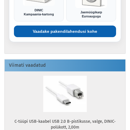
DINIC
Jaemüügikarp
Kampaania-kartong
Euroauguga
Vaadake pakendilahendusi kohe
Viimati vaadatud
C-tüüpi USB-kaabel USB 2.0 B-pistikusse, valge, DINIC-
polükott, 2,00m