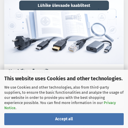
Lühike ülevaade kaablitest
Kaablite sõnastik
This website uses Cookies and other technologies.
Erialaterminid, standardid ja praktilised näpunäited
We use Cookies and other technologies, also from third-party
kaablite, adapterite ja ühendustehnika kohta.
suppliers, to ensure the basic functionalities and analyze the usage of
our website in order to provide you with the best shopping
Juhendisse
experience possible. You can find more information in our
Privacy
Notice
.
Accept all