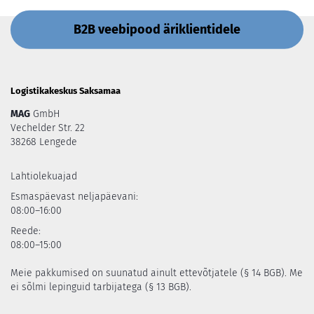
B2B veebipood äriklientidele
Logistikakeskus Saksamaa
MAG
GmbH
Vechelder Str. 22
38268 Lengede
Lahtiolekuajad
Esmaspäevast neljapäevani:
08:00–16:00
Reede:
08:00–15:00
Meie pakkumised on suunatud ainult ettevõtjatele (§ 14 BGB). Me
ei sõlmi lepinguid tarbijatega (§ 13 BGB).