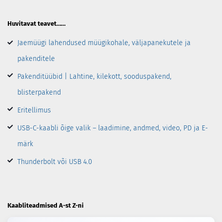
Huvitavat teavet……
Jaemüügi lahendused müügikohale, väljapanekutele ja
pakenditele
Pakenditüübid | Lahtine, kilekott, sooduspakend,
blisterpakend
Eritellimus
USB-C-kaabli õige valik – laadimine, andmed, video, PD ja E-
märk
Thunderbolt või USB 4.0
Kaabliteadmised A-st Z-ni