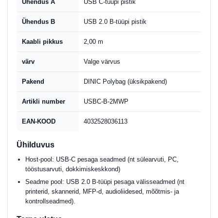
Ühendus A
USB C-tüüpi pistik
Ühendus B
USB 2.0 B-tüüpi pistik
Kaabli pikkus
2,00 m
värv
Valge värvus
Pakend
DINIC Polybag (üksikpakend)
Artikli number
USBC-B-2MWP
EAN-KOOD
4032528036113
Ühilduvus
Host-pool: USB-C pesaga seadmed (nt sülearvuti, PC,
tööstusarvuti, dokkimiskeskkond)
Seadme pool: USB 2.0 B-tüüpi pesaga välisseadmed (nt
printerid, skannerid, MFP-d, audioliidesed, mõõtmis- ja
kontrollseadmed).