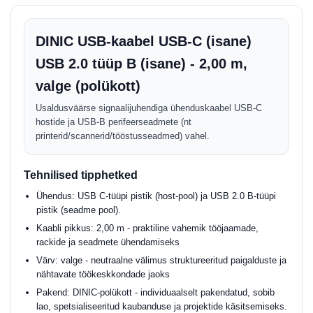
DINIC USB-kaabel USB-C (isane)
USB 2.0 tüüp B (isane) - 2,00 m,
valge (polükott)
Usaldusväärse signaalijuhendiga ühenduskaabel USB-C
hostide ja USB-B perifeerseadmete (nt
printerid/scannerid/tööstusseadmed) vahel.
Tehnilised tipphetked
Ühendus: USB C-tüüpi pistik (host-pool) ja USB 2.0 B-tüüpi
pistik (seadme pool).
Kaabli pikkus: 2,00 m - praktiline vahemik tööjaamade,
rackide ja seadmete ühendamiseks
Värv: valge - neutraalne välimus struktureeritud paigalduste ja
nähtavate töökeskkondade jaoks
Pakend: DINIC-polükott - individuaalselt pakendatud, sobib
lao, spetsialiseeritud kaubanduse ja projektide käsitsemiseks.