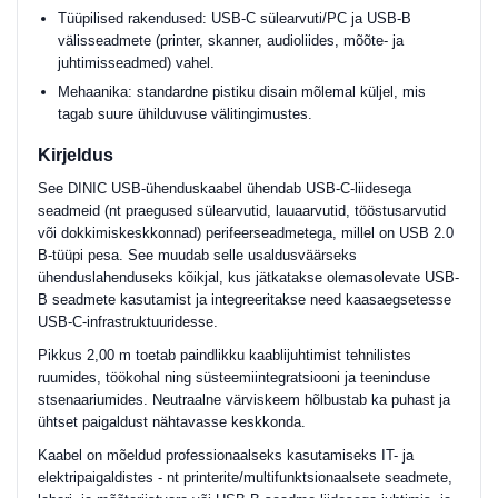
Tüüpilised rakendused: USB-C sülearvuti/PC ja USB-B
välisseadmete (printer, skanner, audioliides, mõõte- ja
juhtimisseadmed) vahel.
Mehaanika: standardne pistiku disain mõlemal küljel, mis
tagab suure ühilduvuse välitingimustes.
Kirjeldus
See DINIC USB-ühenduskaabel ühendab USB-C-liidesega
seadmeid (nt praegused sülearvutid, lauaarvutid, tööstusarvutid
või dokkimiskeskkonnad) perifeerseadmetega, millel on USB 2.0
B-tüüpi pesa. See muudab selle usaldusväärseks
ühenduslahenduseks kõikjal, kus jätkatakse olemasolevate USB-
B seadmete kasutamist ja integreeritakse need kaasaegsetesse
USB-C-infrastruktuuridesse.
Pikkus 2,00 m toetab paindlikku kaablijuhtimist tehnilistes
ruumides, töökohal ning süsteemiintegratsiooni ja teeninduse
stsenaariumides. Neutraalne värviskeem hõlbustab ka puhast ja
ühtset paigaldust nähtavasse keskkonda.
Kaabel on mõeldud professionaalseks kasutamiseks IT- ja
elektripaigaldistes - nt printerite/multifunktsionaalsete seadmete,