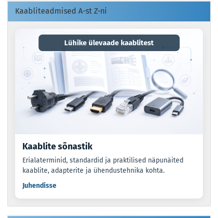
Kaabliteadmised A-st Z-ni
Lühike ülevaade kaablitest
Kaablite sõnastik
Erialaterminid, standardid ja praktilised näpunäited
kaablite, adapterite ja ühendustehnika kohta.
Juhendisse