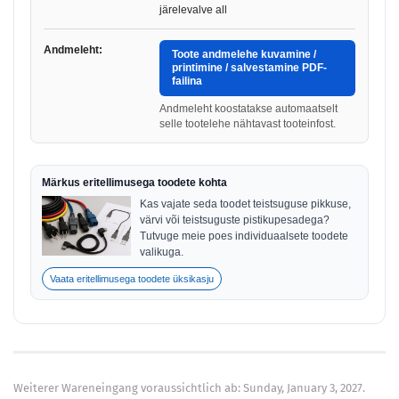
järelevalve all
Andmeleht:
Toote andmelehe kuvamine /
printimine / salvestamine PDF-
failina
Andmeleht koostatakse automaatselt
selle tootelehe nähtavast tooteinfost.
Märkus eritellimusega toodete kohta
Kas vajate seda toodet teistsuguse pikkuse,
värvi või teistsuguste pistikupesadega?
Tutvuge meie poes individuaalsete toodete
valikuga.
Vaata eritellimusega toodete üksikasju
Weiterer Wareneingang voraussichtlich ab: Sunday, January 3, 2027.