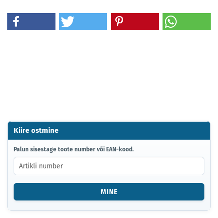
Kiire ostmine
PALUN
Palun sisestage toote number või EAN-kood.
SISESTAGE
TOOTE
NUMBER
VÕI
MINE
EAN-
KOOD.