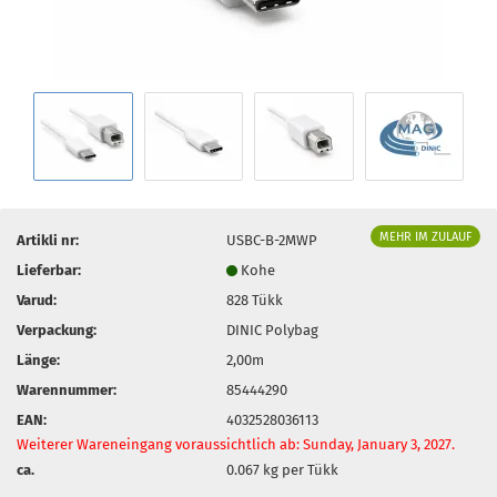
MEHR IM ZULAUF
Artikli nr:
USBC-B-2MWP
Lieferbar:
Kohe
Varud:
828
Tükk
Verpackung:
DINIC Polybag
Länge:
2,00m
Warennummer:
85444290
EAN:
4032528036113
Weiterer Wareneingang voraussichtlich ab: Sunday, January 3, 2027.
ca.
0.067
kg per Tükk