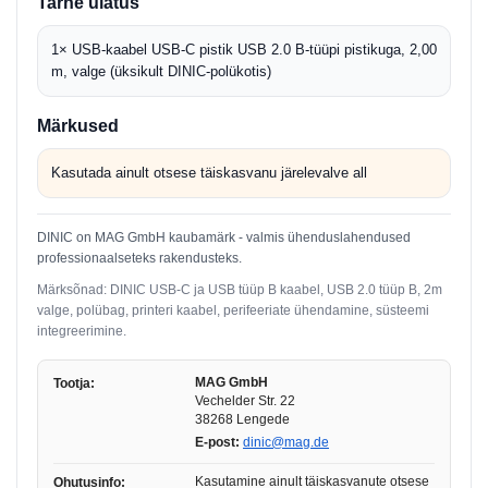
Tarne ulatus
1× USB-kaabel USB-C pistik USB 2.0 B-tüüpi pistikuga, 2,00
m, valge (üksikult DINIC-polükotis)
Märkused
Kasutada ainult otsese täiskasvanu järelevalve all
DINIC on MAG GmbH kaubamärk - valmis ühenduslahendused
professionaalseteks rakendusteks.
Märksõnad: DINIC USB-C ja USB tüüp B kaabel, USB 2.0 tüüp B, 2m
valge, polübag, printeri kaabel, perifeeriate ühendamine, süsteemi
integreerimine.
MAG GmbH
Tootja:
Vechelder Str. 22
38268 Lengede
E-post:
dinic@mag.de
Kasutamine ainult täiskasvanute otsese
Ohutusinfo: