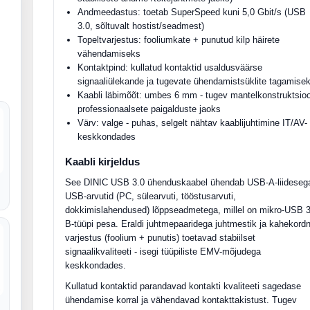
Andmeedastus: toetab SuperSpeed kuni 5,0 Gbit/s (USB
3.0, sõltuvalt hostist/seadmest)
Topeltvarjestus: fooliumkate + punutud kilp häirete
vähendamiseks
Kontaktpind: kullatud kontaktid usaldusväärse
signaaliülekande ja tugevate ühendamistsüklite tagamise
Kaabli läbimõõt: umbes 6 mm - tugev mantelkonstruktsio
professionaalsete paigalduste jaoks
Värv: valge - puhas, selgelt nähtav kaablijuhtimine IT/AV-
keskkondades
Kaabli kirjeldus
See DINIC USB 3.0 ühenduskaabel ühendab USB-A-liideseg
USB-arvutid (PC, sülearvuti, tööstusarvuti,
dokkimislahendused) lõppseadmetega, millel on mikro-USB 3
B-tüüpi pesa. Eraldi juhtmepaaridega juhtmestik ja kahekord
varjestus (foolium + punutis) toetavad stabiilset
signaalikvaliteeti - isegi tüüpiliste EMV-mõjudega
keskkondades.
Kullatud kontaktid parandavad kontakti kvaliteeti sagedase
ühendamise korral ja vähendavad kontakttakistust. Tugev