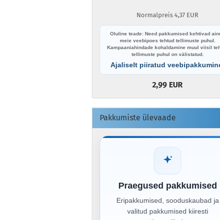
Normalpreis 4,37 EUR
Oluline teade: Need pakkumised kehtivad ainu
meie veebipoes tehtud tellimuste puhul.
Kampaaniahindade kohaldamine muul viisil te
tellimuste puhul on välistatud.
Ajaliselt piiratud veebipakkumin
2,99 EUR
Pakkumiste ülevaade
Praegused pakkumised
Eripakkumised, sooduskaubad ja
valitud pakkumised kiiresti