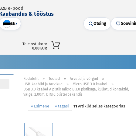
B2B e-pood
Kaubandus & tööstus
EE
›
Otsing
Soovini
Teie ostukorv
0,00 EUR
»
»
»
Koduleht
Tooted
Arvutid ja võrgud
»
»
USB-kaablid ja tarvikud
Micro USB 3.0 kaabel
USB 3.0 kaabel A pistik mikro B 3.0 pistikuga, kullatud kontaktid,
valge, 2,00m, DINIC blisterpakendis
« Esimene
« tagasi
11
Artiklid selles kategoorias