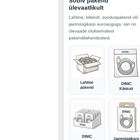
Sobiv pakend
ülevaatlikult
Lahtine, kilekott, sooduspakend või
jaemüügikarp euroauguga: siin on
ülevaade olulisematest
pakendilahendustest.
Lahtine
DINIC
pakend
Kilekott
DINIC
Jaemüügikarp