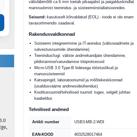
välisläbimõõt ca 6 mm toetab pikaajalist ja paigalduskindlat
marsruutimist teenindus- ja süsteemiinstallatsioonides.
Seisund:
kasutuselt kõrvaldatud (EOL) - toode ei ole enam
tavasortimendis saadaval.
Rakendusvaldkonnad
Süsteemi integreerimine ja IT-arendus (välisseadmete ja
salvestusruumide ühendamine)
Teenindus/tugi: väliste andmekandjate ühendamine,
pildistamise/varundamise tööprotsessid
Micro-USB 3.0 Type-B liidesega tööstuslikud ja
manussüsteemid
Katsepingid, laboratooriumid ja mõõtekeskkonnad
(usaldusväärne andmesideühendus)
Koolitusruumid/tehnilised ruumid: tugev, selgelt juhitav
kaabeldus
Tehnilised andmed
3.0
Artikli number
USB3-MB-2-WDI
lge,
EAN-KOOD
4032528017464