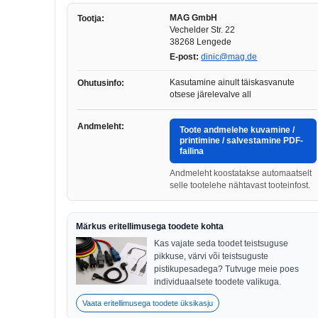
MAG GmbH
Tootja:
Vechelder Str. 22
38268 Lengede
E-post:
dinic@mag.de
Kasutamine ainult täiskasvanute
Ohutusinfo:
otsese järelevalve all
Andmeleht:
Toote andmelehe kuvamine /
printimine / salvestamine PDF-
failina
Andmeleht koostatakse automaatselt
selle tootelehe nähtavast tooteinfost.
Märkus eritellimusega toodete kohta
Kas vajate seda toodet teistsuguse
pikkuse, värvi või teistsuguste
pistikupesadega? Tutvuge meie poes
individuaalsete toodete valikuga.
Vaata eritellimusega toodete üksikasju