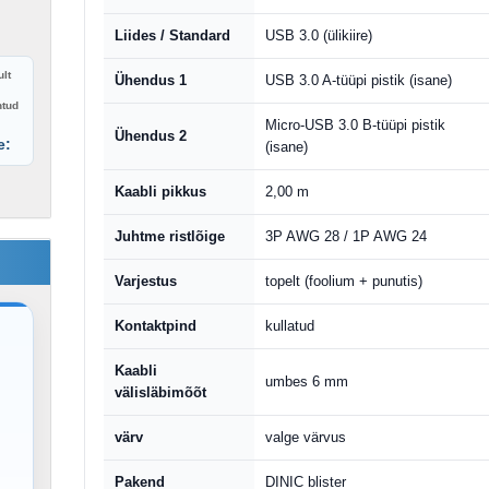
Liides / Standard
USB 3.0 (ülikiire)
lt
Ühendus 1
USB 3.0 A-tüüpi pistik (isane)
htud
Micro-USB 3.0 B-tüüpi pistik
Ühendus 2
e:
(isane)
Kaabli pikkus
2,00 m
Juhtme ristlõige
3P AWG 28 / 1P AWG 24
Varjestus
topelt (foolium + punutis)
Kontaktpind
kullatud
Kaabli
umbes 6 mm
välisläbimõõt
värv
valge värvus
Pakend
DINIC blister