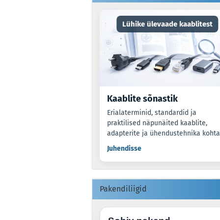
Lühike ülevaade kaablitest
Kaablite sõnastik
Erialaterminid, standardid ja
praktilised näpunäited kaablite,
adapterite ja ühendustehnika kohta
Juhendisse
Pakendiliigid