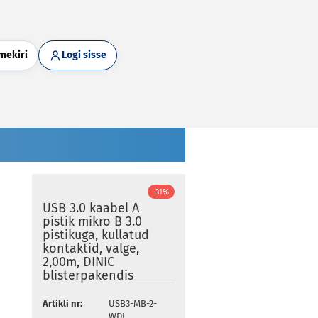
mekiri
Logi sisse
-31%
USB 3.0 kaabel A
pistik mikro B 3.0
pistikuga, kullatud
kontaktid, valge,
2,00m, DINIC
blisterpakendis
Artikli nr:
USB3-MB-2-
WDI