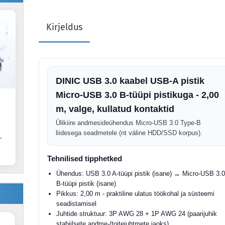
Kirjeldus
DINIC USB 3.0 kaabel USB-A pistik
Micro-USB 3.0 B-tüüpi pistikuga - 2,00
m, valge, kullatud kontaktid
Ülikiire andmesideühendus Micro-USB 3.0 Type-B
liidesega seadmetele (nt väline HDD/SSD korpus).
.
Tehnilised tipphetked
Ühendus: USB 3.0 A-tüüpi pistik (isane) ↔ Micro-USB 3.
B-tüüpi pistik (isane)
Pikkus: 2,00 m - praktiline ulatus töökohal ja süsteemi
seadistamisel
Juhtide struktuur: 3P AWG 28 + 1P AWG 24 (paarijuhik
stabiilsete andme-/toitejuhtmete jaoks)