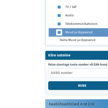
TV / SAT
Audio
Telekommunikatsioon
Muud ja lõppvarud
Näita Muud ja lõppvarud
Kiire ostmine
PALUN
Palun sisestage toote number või EAN-kood.
SISESTAGE
TOOTE
NUMBER
VÕI
MINE
EAN-
KOOD.
Kaabliteadmised A-st Z-ni