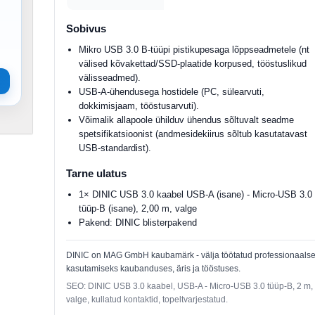
Sobivus
Mikro USB 3.0 B-tüüpi pistikupesaga lõppseadmetele (nt
välised kõvakettad/SSD-plaatide korpused, tööstuslikud
välisseadmed).
USB-A-ühendusega hostidele (PC, sülearvuti,
dokkimisjaam, tööstusarvuti).
Võimalik allapoole ühilduv ühendus sõltuvalt seadme
spetsifikatsioonist (andmesidekiirus sõltub kasutatavast
USB-standardist).
Tarne ulatus
1× DINIC USB 3.0 kaabel USB-A (isane) - Micro-USB 3.0
tüüp-B (isane), 2,00 m, valge
Pakend: DINIC blisterpakend
DINIC on MAG GmbH kaubamärk - välja töötatud professionaals
kasutamiseks kaubanduses, äris ja tööstuses.
SEO: DINIC USB 3.0 kaabel, USB-A - Micro-USB 3.0 tüüp-B, 2 m,
valge, kullatud kontaktid, topeltvarjestatud.