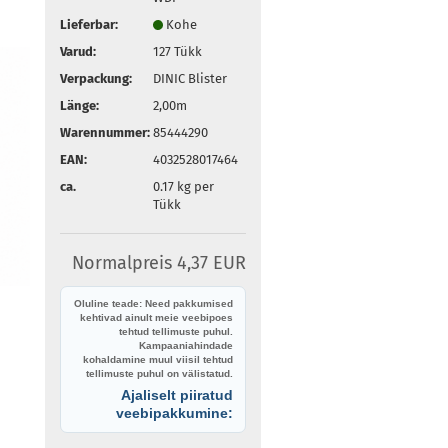
Lieferbar:
Kohe
Varud:
127
Tükk
Verpackung:
DINIC Blister
Länge:
2,00m
Warennummer:
85444290
EAN:
4032528017464
ca.
0.17
kg per
Tükk
Normalpreis 4,37 EUR
Oluline teade: Need pakkumised
kehtivad ainult meie veebipoes
tehtud tellimuste puhul.
Kampaaniahindade
kohaldamine muul viisil tehtud
tellimuste puhul on välistatud.
Ajaliselt piiratud
veebipakkumine: