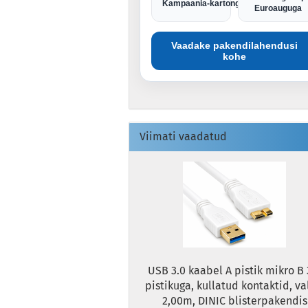
Kampaania-kartong
Euroauguga
Vaadake pakendilahendusi
kohe
Viimati vaadatud
USB 3.0 kaabel A pistik mikro B 
pistikuga, kullatud kontaktid, va
2,00m, DINIC blisterpakendis