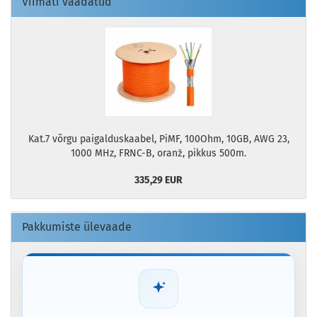
Viimati vaadatud
Kat.7 võrgu paigalduskaabel, PiMF, 100Ohm, 10GB, AWG 23,
1000 MHz, FRNC-B, oranž, pikkus 500m.
335,29 EUR
Pakkumiste ülevaade