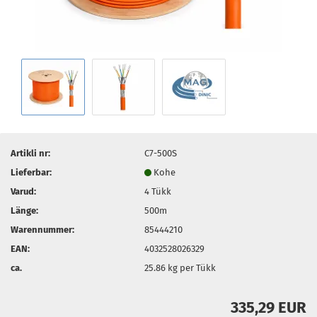
Artikli nr:
C7-500S
Lieferbar:
Kohe
Varud:
4
Tükk
Länge:
500m
Warennummer:
85444210
EAN:
4032528026329
ca.
25.86
kg per Tükk
335,29 EUR