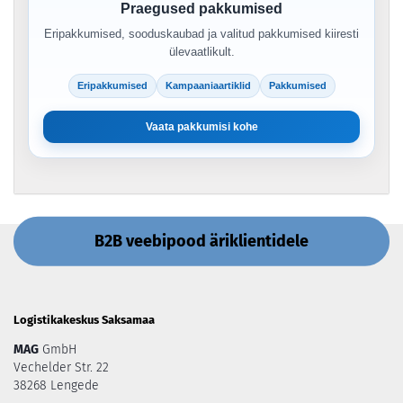
Praegused pakkumised
Eripakkumised, sooduskaubad ja valitud pakkumised kiiresti
ülevaatlikult.
Eripakkumised
Kampaaniaartiklid
Pakkumised
Vaata pakkumisi kohe
B2B veebipood äriklientidele
Logistikakeskus Saksamaa
MAG
GmbH
Vechelder Str. 22
38268 Lengede