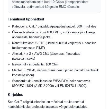
hoonekaabeldamiseks kuni 10 Gbit/s (komponentidest
sõltuvalt), optimeeritud kõrgetele EMC nõuetele.
Tehnilised tipphetked
Kategooria: Cat.7 paigaldus/paigalduskaabel, 500 m rullides
Ülekande ribalaius: kuni 1000 MHz, sobib suure jõudlusega
andmesideühenduste jaoks.
Konstruktsioon: S/FTP (üldine punutud varjestus + paariline
fooliumvarjestus PiMF).
Ahelad: 4 x 2 x AWG 23/1 (täismass, fikseeritud
paigaldamiseks)
Iseloomulik impedants: 100 Ohm
Mantel: FRNC-B, värvus oranž (vastupidav, paigaldussõbralik
konstruktsioon)
Standarditud: kanaliklasside E/EA/F/FA jaoks vastavalt
ISO/IEC 11801 (AMD 2:2009) või EN 50173-1 (2009).
Kirjeldus
See Cat.7 paigalduskaabel on mõeldud struktureeritud
kaabeldamiseks professionaalsetes võrgukeskkondades.