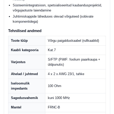
Süsteemiintegratsioon, spetsialiseeritud kaubandusprojektid,
võrgujaotuste laiendamine
Juhtimiskappide läheduses olevad võrguteed (sobivate
komponentidega)
Tehnilised andmed
Toote tüüp
Võrgu paigalduskaabel (rullkaablid)
Kaabli kategooria
Kat.7
S/FTP (PiMF: foolium paarikaupa +
Varjestus
üldpunutis)
Ahelad / juhtmed
4 x 2 x AWG 23/1, tahke
Iseloomulik
100 Ohm
impedants
Sagedusvahemik
kuni 1000 MHz
Mantel
FRNC-B