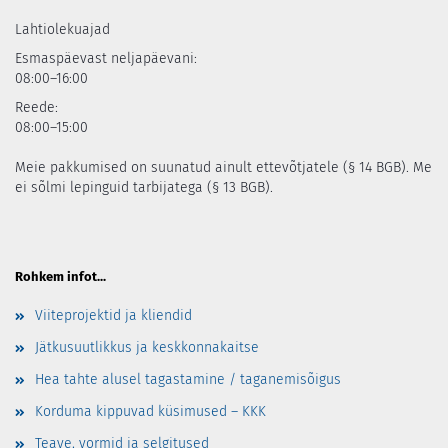
Lahtiolekuajad
Esmaspäevast neljapäevani:
08:00–16:00
Reede:
08:00–15:00
Meie pakkumised on suunatud ainult ettevõtjatele (§ 14 BGB). Me
ei sõlmi lepinguid tarbijatega (§ 13 BGB).
Rohkem infot...
Viiteprojektid ja kliendid
Jätkusuutlikkus ja keskkonnakaitse
Hea tahte alusel tagastamine / taganemisõigus
Korduma kippuvad küsimused – KKK
Teave, vormid ja selgitused