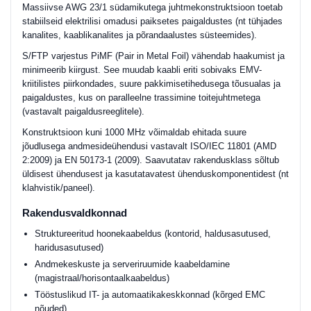
Massiivse AWG 23/1 südamikutega juhtmekonstruktsioon toetab
stabiilseid elektrilisi omadusi paiksetes paigaldustes (nt tühjades
kanalites, kaablikanalites ja põrandaalustes süsteemides).
S/FTP varjestus PiMF (Pair in Metal Foil) vähendab haakumist ja
minimeerib kiirgust. See muudab kaabli eriti sobivaks EMV-
kriitilistes piirkondades, suure pakkimisetihedusega tõusualas ja
paigaldustes, kus on paralleelne trassimine toitejuhtmetega
(vastavalt paigaldusreeglitele).
Konstruktsioon kuni 1000 MHz võimaldab ehitada suure
jõudlusega andmesideühendusi vastavalt ISO/IEC 11801 (AMD
2:2009) ja EN 50173-1 (2009). Saavutatav rakendusklass sõltub
üldisest ühendusest ja kasutatavatest ühenduskomponentidest (nt
klahvistik/paneel).
Rakendusvaldkonnad
Struktureeritud hoonekaabeldus (kontorid, haldusasutused,
haridusasutused)
Andmekeskuste ja serveriruumide kaabeldamine
(magistraal/horisontaalkaabeldus)
Tööstuslikud IT- ja automaatikakeskkonnad (kõrged EMC
nõuded)