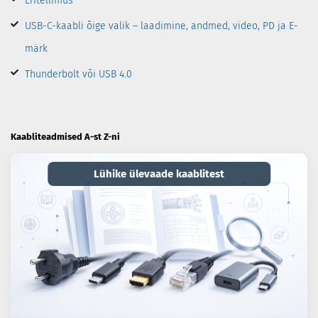
Eritellimus
USB-C-kaabli õige valik – laadimine, andmed, video, PD ja E-
märk
Thunderbolt või USB 4.0
Kaabliteadmised A-st Z-ni
Lühike ülevaade kaablitest