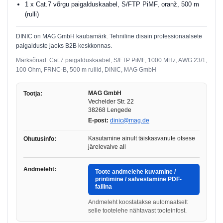
1 x Cat.7 võrgu paigalduskaabel, S/FTP PiMF, oranž, 500 m
(rulli)
DINIC on MAG GmbH kaubamärk. Tehniline disain professionaalsete
paigalduste jaoks B2B keskkonnas.
Märksõnad: Cat.7 paigalduskaabel, S/FTP PiMF, 1000 MHz, AWG 23/1,
100 Ohm, FRNC-B, 500 m rullid, DINIC, MAG GmbH
MAG GmbH
Tootja:
Vechelder Str. 22
38268 Lengede
E-post:
dinic@mag.de
Kasutamine ainult täiskasvanute otsese
Ohutusinfo:
järelevalve all
Andmeleht:
Toote andmelehe kuvamine /
printimine / salvestamine PDF-
failina
Andmeleht koostatakse automaatselt
selle tootelehe nähtavast tooteinfost.