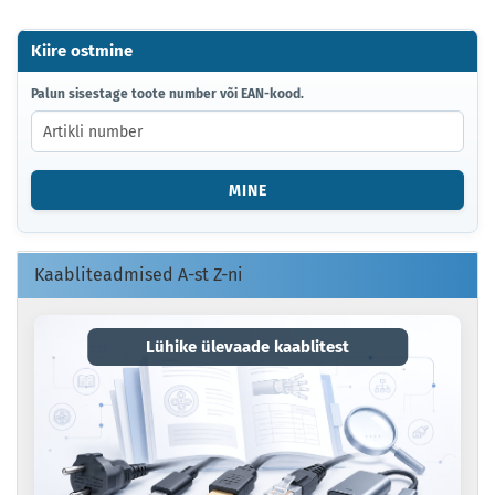
Kiire ostmine
PALUN
Palun sisestage toote number või EAN-kood.
SISESTAGE
TOOTE
NUMBER
VÕI
MINE
EAN-
KOOD.
Kaabliteadmised A-st Z-ni
Lühike ülevaade kaablitest