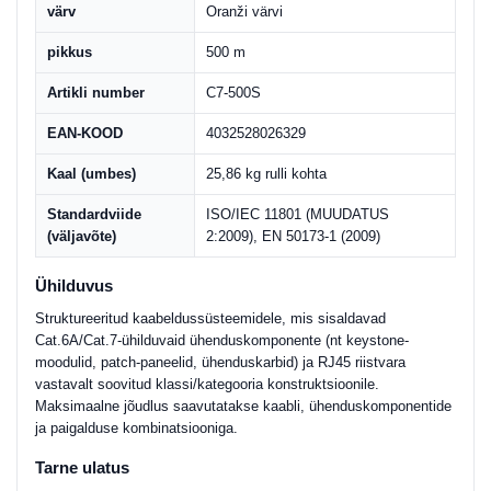
värv
Oranži värvi
pikkus
500 m
Artikli number
C7-500S
EAN-KOOD
4032528026329
Kaal (umbes)
25,86 kg rulli kohta
Standardviide
ISO/IEC 11801 (MUUDATUS
(väljavõte)
2:2009), EN 50173-1 (2009)
Ühilduvus
Struktureeritud kaabeldussüsteemidele, mis sisaldavad
Cat.6A/Cat.7-ühilduvaid ühenduskomponente (nt keystone-
moodulid, patch-paneelid, ühenduskarbid) ja RJ45 riistvara
vastavalt soovitud klassi/kategooria konstruktsioonile.
Maksimaalne jõudlus saavutatakse kaabli, ühenduskomponentide
ja paigalduse kombinatsiooniga.
Tarne ulatus