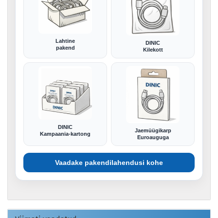
Lahtine
DINIC
pakend
Kilekott
DINIC
Jaemüügikarp
Kampaania-kartong
Euroauguga
Vaadake pakendilahendusi kohe