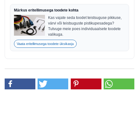
Märkus eritellimusega toodete kohta
Kas vajate seda toodet teistsuguse pikkuse,
värvi või teistsuguste pistikupesadega?
Tutvuge meie poes individuaalsete toodete
valikuga.
Vaata eritellimusega toodete üksikasju