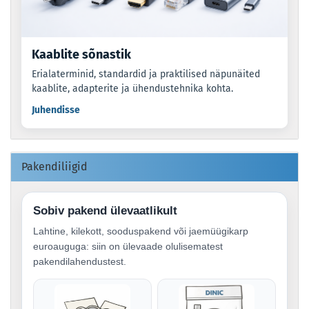
Kaablite sõnastik
Erialaterminid, standardid ja praktilised näpunäited
kaablite, adapterite ja ühendustehnika kohta.
Juhendisse
Pakendiliigid
Sobiv pakend ülevaatlikult
Lahtine, kilekott, sooduspakend või jaemüügikarp
euroauguga: siin on ülevaade olulisematest
pakendilahendustest.