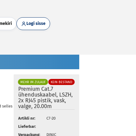
mekiri
Logi sisse
MEHR IM ZULAUF
KEIN BESTAND
Premium Cat.7
ühenduskaabel, LSZH,
2x RJ45 pistik, vask,
valge, 20.00m
d selles kategoorias
Artikli nr:
C7-20
Lieferbar:
Verpackung:
DINIC