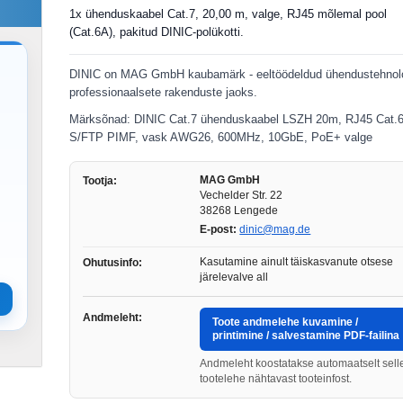
1x ühenduskaabel Cat.7, 20,00 m, valge, RJ45 mõlemal pool
(Cat.6A), pakitud DINIC-polükotti.
DINIC on MAG GmbH kaubamärk - eeltöödeldud ühendustehnol
professionaalsete rakenduste jaoks.
Märksõnad: DINIC Cat.7 ühenduskaabel LSZH 20m, RJ45 Cat.
S/FTP PIMF, vask AWG26, 600MHz, 10GbE, PoE+ valge
MAG GmbH
Tootja:
Vechelder Str. 22
38268 Lengede
E-post:
dinic@mag.de
Kasutamine ainult täiskasvanute otsese
Ohutusinfo:
järelevalve all
Andmeleht:
Toote andmelehe kuvamine /
printimine / salvestamine PDF-failina
Andmeleht koostatakse automaatselt sell
tootelehe nähtavast tooteinfost.