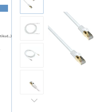
ikud...)
r