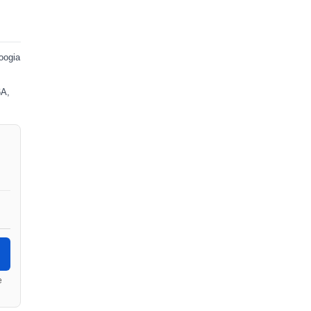
oogia
6A,
e