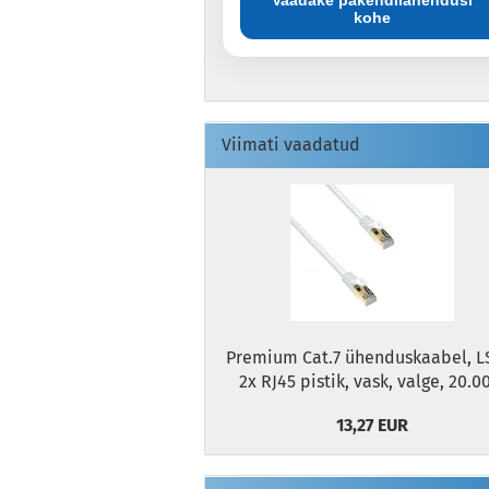
Vaadake pakendilahendusi
kohe
Viimati vaadatud
Premium Cat.7 ühenduskaabel, L
2x RJ45 pistik, vask, valge, 20.
13,27 EUR