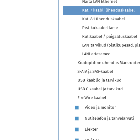
Näita LAN Ethernet
Kat. 7 kaabli ühenduskaabel
Kat. 8.1 ühenduskaabel
Pistikukaabel lame
Rullkaabel / paigalduskaabel
LAN-tarvikud (pistikupesad, pist
LANi eriesemed
Kiudoptiline ühendus Marsruute
S-ATA ja SAS-kaabel
USB-kaablid ja tarvikud
USB C-kaabel ja tarvikud
FireWire kaabel
Video ja monitor
Nutitelefon ja tahvelarvuti
Elekter