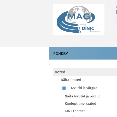
ROHKEM
Tooted
Näita Tooted
Arvutid ja võrgud
Näita Arvutid ja võrgud
Kiudoptiline kaabel
LAN Ethernet