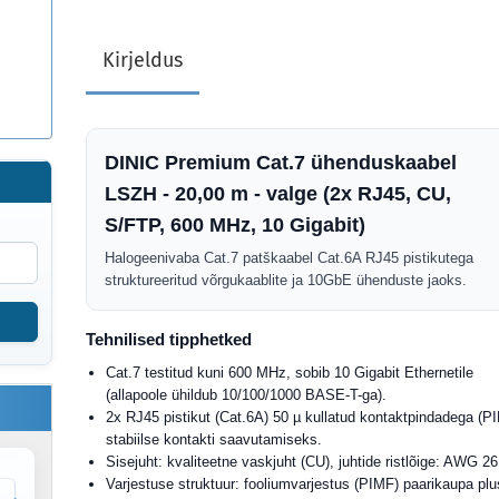
Kirjeldus
DINIC Premium Cat.7 ühenduskaabel
LSZH - 20,00 m - valge (2x RJ45, CU,
S/FTP, 600 MHz, 10 Gigabit)
Halogeenivaba Cat.7 patškaabel Cat.6A RJ45 pistikutega
struktureeritud võrgukaablite ja 10GbE ühenduste jaoks.
Tehnilised tipphetked
Cat.7 testitud kuni 600 MHz, sobib 10 Gigabit Ethernetile
(allapoole ühildub 10/100/1000 BASE-T-ga).
2x RJ45 pistikut (Cat.6A) 50 µ kullatud kontaktpindadega (PI
stabiilse kontakti saavutamiseks.
Sisejuht: kvaliteetne vaskjuht (CU), juhtide ristlõige: AWG 26
Varjestuse struktuur: fooliumvarjestus (PIMF) paarikaupa pl