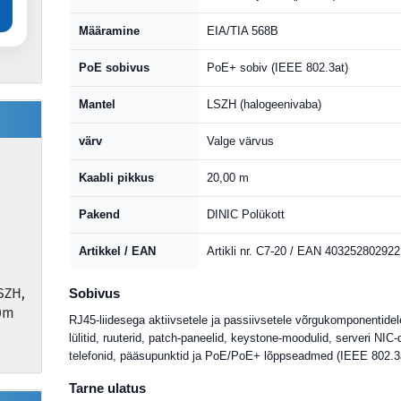
Määramine
EIA/TIA 568B
PoE sobivus
PoE+ sobiv (IEEE 802.3at)
Mantel
LSZH (halogeenivaba)
värv
Valge värvus
Kaabli pikkus
20,00 m
Pakend
DINIC Polükott
Artikkel / EAN
Artikli nr. C7-20 / EAN 40325280292
SZH,
Sobivus
00m
RJ45-liidesega aktiivsetele ja passiivsetele võrgukomponentidel
lülitid, ruuterid, patch-paneelid, keystone-moodulid, serveri NIC-
telefonid, pääsupunktid ja PoE/PoE+ lõppseadmed (IEEE 802.3a
Tarne ulatus