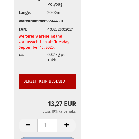
Polybag
Länge:
20,00m
Warennummer:
85444210
EAN:
4032528029221
Weiterer Wareneingang
voraussichtlich ab: Tuesday,
September 15, 2026.
ca.
0.82
kg per
Tükk
DERZEIT KEIN BESTAND
13,27 EUR
pluss 19% käibemaks.