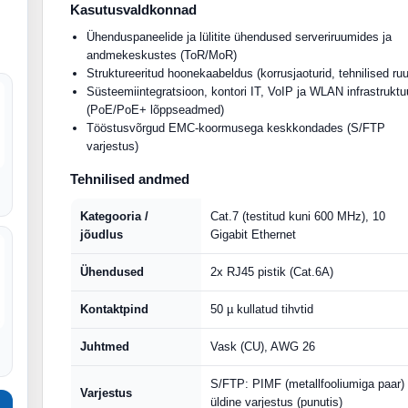
Kasutusvaldkonnad
Ühenduspaneelide ja lülitite ühendused serveriruumides ja
andmekeskustes (ToR/MoR)
Struktureeritud hoonekaabeldus (korrusjaoturid, tehnilised ru
Süsteemiintegratsioon, kontori IT, VoIP ja WLAN infrastruktu
(PoE/PoE+ lõppseadmed)
Tööstusvõrgud EMC-koormusega keskkondades (S/FTP
varjestus)
Tehnilised andmed
Kategooria /
Cat.7 (testitud kuni 600 MHz), 10
jõudlus
Gigabit Ethernet
Ühendused
2x RJ45 pistik (Cat.6A)
Kontaktpind
50 µ kullatud tihvtid
Juhtmed
Vask (CU), AWG 26
S/FTP: PIMF (metallfooliumiga paar)
Varjestus
üldine varjestus (punutis)