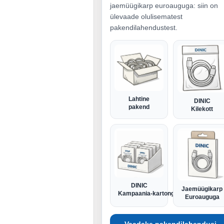
jaemüügikarp euroauguga: siin on
ülevaade olulisematest
pakendilahendustest.
Lahtine
DINIC
pakend
Kilekott
DINIC
Jaemüügikarp
Kampaania-kartong
Euroauguga