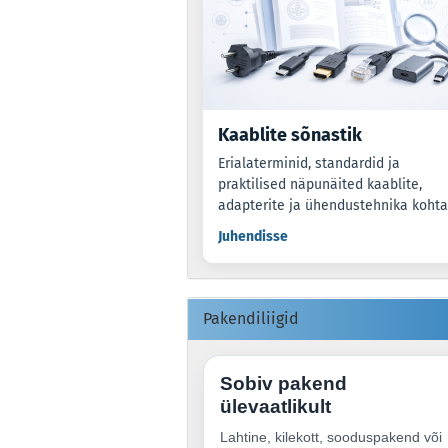
Kaablite sõnastik
Erialaterminid, standardid ja
praktilised näpunäited kaablite,
adapterite ja ühendustehnika kohta
Juhendisse
Pakendiliigid
Sobiv pakend
ülevaatlikult
Lahtine, kilekott, sooduspakend või