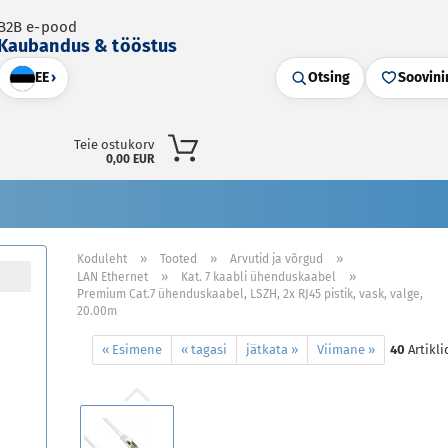
B2B e-pood
Kaubandus & tööstus
EE
›
Otsing
Soovini
Teie ostukorv
0,00 EUR
»
»
»
Koduleht
Tooted
Arvutid ja võrgud
»
»
LAN Ethernet
Kat. 7 kaabli ühenduskaabel
Premium Cat.7 ühenduskaabel, LSZH, 2x RJ45 pistik, vask, valge,
20.00m
« Esimene
« tagasi
jätkata »
Viimane »
40
Artikli