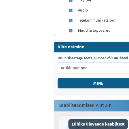
TV / SAT
Audio
Telekommunikatsioon
Muud ja lõppvarud
Kiire ostmine
PALUN
Palun sisestage toote number või EAN-kood.
SISESTAGE
TOOTE
NUMBER
VÕI
MINE
EAN-
KOOD.
Kaabliteadmised A-st Z-ni
Lühike ülevaade kaablitest