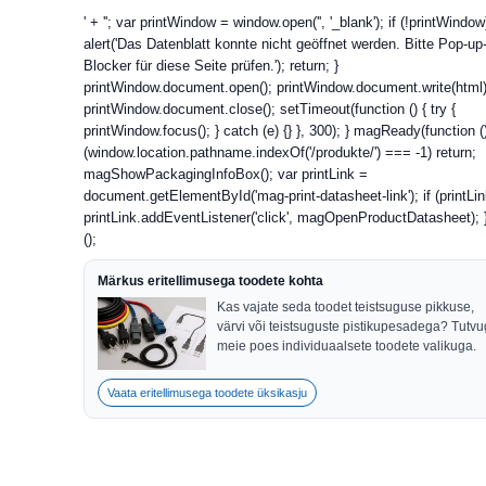
' + ''; var printWindow = window.open('', '_blank'); if (!printWindow
alert('Das Datenblatt konnte nicht geöffnet werden. Bitte Pop-up
Blocker für diese Seite prüfen.'); return; }
printWindow.document.open(); printWindow.document.write(html)
printWindow.document.close(); setTimeout(function () { try {
printWindow.focus(); } catch (e) {} }, 300); } magReady(function () 
(window.location.pathname.indexOf('/produkte/') === -1) return;
magShowPackagingInfoBox(); var printLink =
document.getElementById('mag-print-datasheet-link'); if (printLin
printLink.addEventListener('click', magOpenProductDatasheet); } 
();
Märkus eritellimusega toodete kohta
Kas vajate seda toodet teistsuguse pikkuse,
värvi või teistsuguste pistikupesadega? Tutv
meie poes individuaalsete toodete valikuga.
Vaata eritellimusega toodete üksikasju