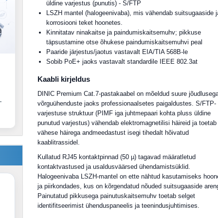
üldine varjestus (punutis) - S/FTP
LSZH mantel (halogeenivaba), mis vähendab suitsugaaside j
korrosiooni teket hoonetes.
Kinnitatav ninakaitse ja paindumiskaitsemuhv; pikkuse
täpsustamine otse õhukese paindumiskaitsemuhvi peal
Paaride järjestus/jaotus vastavalt EIA/TIA 568B-le
Sobib PoE+ jaoks vastavalt standardile IEEE 802.3at
Kaabli kirjeldus
DINIC Premium Cat.7-pastakaabel on mõeldud suure jõudluseg
.
võrguühenduste jaoks professionaalsetes paigaldustes. S/FTP-
varjestuse struktuur (PIMF iga juhtmepaari kohta pluss üldine
punutud varjestus) vähendab elektromagnetilisi häireid ja toetab
vähese häirega andmeedastust isegi tihedalt hõivatud
kaablitrassidel.
Kullatud RJ45 kontaktpinnad (50 µ) tagavad määratletud
kontaktvastused ja usaldusväärsed ühendamistsüklid.
Halogeenivaba LSZH-mantel on ette nähtud kasutamiseks hoon
ja piirkondades, kus on kõrgendatud nõuded suitsugaaside aren
Painutatud pikkusega painutuskaitsemuhv toetab selget
identifitseerimist ühenduspaneelis ja teenindusjuhtimises.