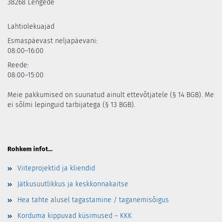
38268 Lengede
Lahtiolekuajad
Esmaspäevast neljapäevani:
08:00–16:00
Reede:
08:00–15:00
Meie pakkumised on suunatud ainult ettevõtjatele (§ 14 BGB). Me
ei sõlmi lepinguid tarbijatega (§ 13 BGB).
Rohkem infot...
Viiteprojektid ja kliendid
Jätkusuutlikkus ja keskkonnakaitse
Hea tahte alusel tagastamine / taganemisõigus
Korduma kippuvad küsimused – KKK