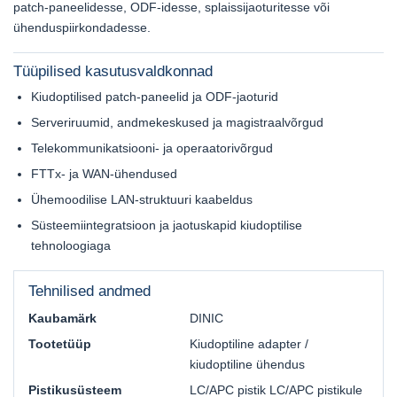
patch-paneelidesse, ODF-idesse, splaissijaoturitesse või
ühenduspiirkondadesse.
Tüüpilised kasutusvaldkonnad
Kiudoptilised patch-paneelid ja ODF-jaoturid
Serveriruumid, andmekeskused ja magistraalvõrgud
Telekommunikatsiooni- ja operaatorivõrgud
FTTx- ja WAN-ühendused
Ühemoodilise LAN-struktuuri kaabeldus
Süsteemiintegratsioon ja jaotuskapid kiudoptilise
tehnoloogiaga
Tehnilised andmed
Kaubamärk
DINIC
Tootetüüp
Kiudoptiline adapter /
kiudoptiline ühendus
Pistikusüsteem
LC/APC pistik LC/APC pistikule