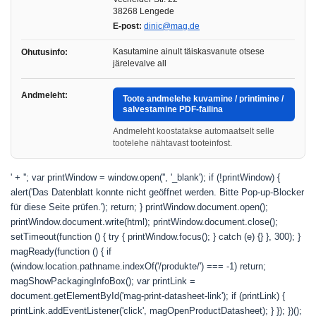
38268 Lengede
E-post:
dinic@mag.de
Kasutamine ainult täiskasvanute otsese
Ohutusinfo:
järelevalve all
Andmeleht:
Toote andmelehe kuvamine / printimine /
salvestamine PDF-failina
Andmeleht koostatakse automaatselt selle
tootelehe nähtavast tooteinfost.
' + ''; var printWindow = window.open('', '_blank'); if (!printWindow) {
alert('Das Datenblatt konnte nicht geöffnet werden. Bitte Pop-up-Blocker
für diese Seite prüfen.'); return; } printWindow.document.open();
printWindow.document.write(html); printWindow.document.close();
setTimeout(function () { try { printWindow.focus(); } catch (e) {} }, 300); }
magReady(function () { if
(window.location.pathname.indexOf('/produkte/') === -1) return;
magShowPackagingInfoBox(); var printLink =
document.getElementById('mag-print-datasheet-link'); if (printLink) {
printLink.addEventListener('click', magOpenProductDatasheet); } }); })();