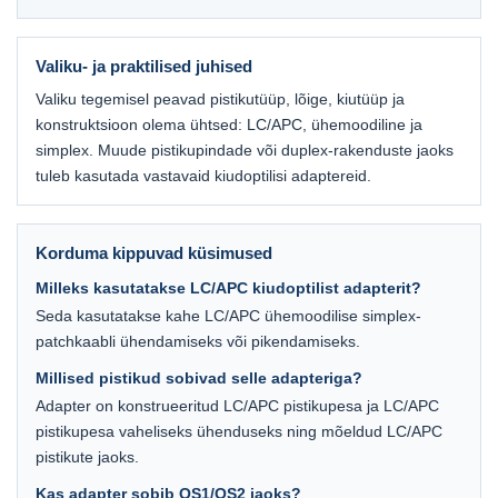
Valiku- ja praktilised juhised
Valiku tegemisel peavad pistikutüüp, lõige, kiutüüp ja
konstruktsioon olema ühtsed: LC/APC, ühemoodiline ja
simplex. Muude pistikupindade või duplex-rakenduste jaoks
tuleb kasutada vastavaid kiudoptilisi adaptereid.
Korduma kippuvad küsimused
Milleks kasutatakse LC/APC kiudoptilist adapterit?
Seda kasutatakse kahe LC/APC ühemoodilise simplex-
patchkaabli ühendamiseks või pikendamiseks.
Millised pistikud sobivad selle adapteriga?
Adapter on konstrueeritud LC/APC pistikupesa ja LC/APC
pistikupesa vaheliseks ühenduseks ning mõeldud LC/APC
pistikute jaoks.
Kas adapter sobib OS1/OS2 jaoks?