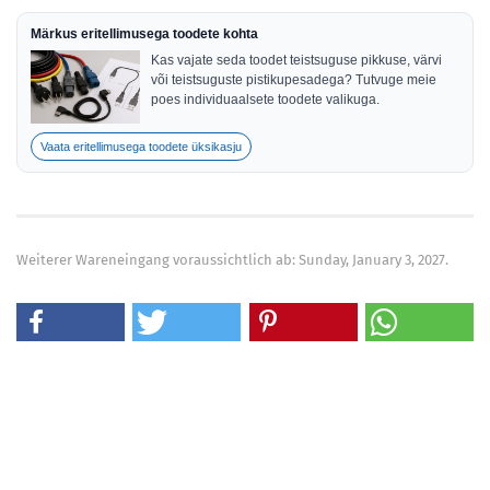
Märkus eritellimusega toodete kohta
Kas vajate seda toodet teistsuguse pikkuse, värvi
või teistsuguste pistikupesadega? Tutvuge meie
poes individuaalsete toodete valikuga.
Vaata eritellimusega toodete üksikasju
Weiterer Wareneingang voraussichtlich ab: Sunday, January 3, 2027.