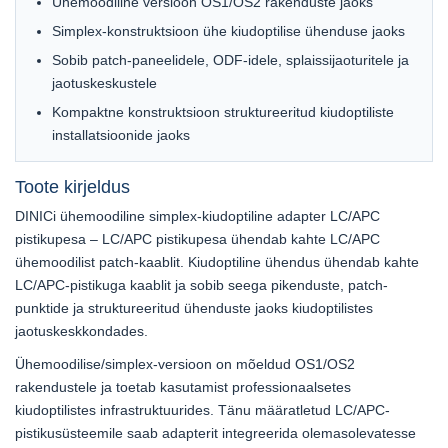
Ühemoodiline versioon OS1/OS2 rakenduste jaoks
Simplex-konstruktsioon ühe kiudoptilise ühenduse jaoks
Sobib patch-paneelidele, ODF-idele, splaissijaoturitele ja
jaotuskeskustele
Kompaktne konstruktsioon struktureeritud kiudoptiliste
installatsioonide jaoks
Toote kirjeldus
DINICi ühemoodiline simplex-kiudoptiline adapter LC/APC
pistikupesa – LC/APC pistikupesa ühendab kahte LC/APC
ühemoodilist patch-kaablit. Kiudoptiline ühendus ühendab kahte
LC/APC-pistikuga kaablit ja sobib seega pikenduste, patch-
punktide ja struktureeritud ühenduste jaoks kiudoptilistes
jaotuskeskkondades.
Ühemoodilise/simplex-versioon on mõeldud OS1/OS2
rakendustele ja toetab kasutamist professionaalsetes
kiudoptilistes infrastruktuurides. Tänu määratletud LC/APC-
pistikusüsteemile saab adapterit integreerida olemasolevatesse