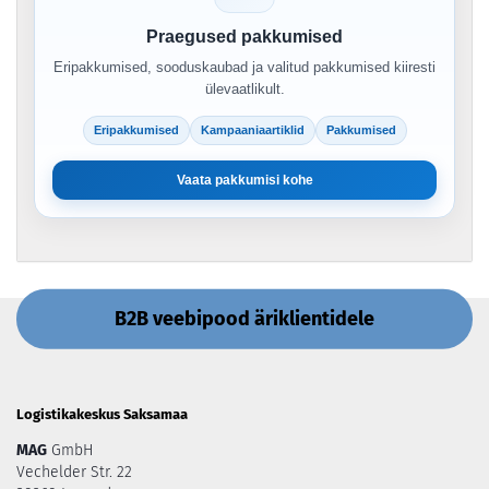
Praegused pakkumised
Eripakkumised, sooduskaubad ja valitud pakkumised kiiresti
ülevaatlikult.
Eripakkumised
Kampaaniaartiklid
Pakkumised
Vaata pakkumisi kohe
B2B veebipood äriklientidele
Logistikakeskus Saksamaa
MAG
GmbH
Vechelder Str. 22