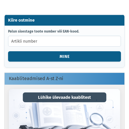
Kiire ostmine
PALUN
Palun sisestage toote number või EAN-kood.
SISESTAGE
TOOTE
NUMBER
VÕI
MINE
EAN-
KOOD.
Kaabliteadmised A-st Z-ni
Lühike ülevaade kaablitest