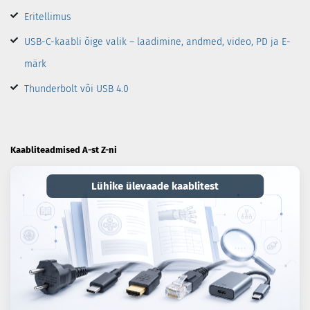
Eritellimus
USB-C-kaabli õige valik – laadimine, andmed, video, PD ja E-
märk
Thunderbolt või USB 4.0
Kaabliteadmised A-st Z-ni
Lühike ülevaade kaablitest