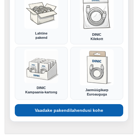
Lahtine
DINIC
pakend
Kilekott
DINIC
Jaemüügikarp
Kampaania-kartong
Euroauguga
Vaadake pakendilahendusi kohe