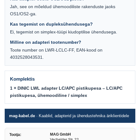
Jah, see on mõeldud ühemoodiliste rakenduste jaoks
OS1/OS2-ga.
Kas tegemist on dupleksühendusega?
Ei, tegemist on simplex-tüüpi kiudoptilise ühendusega.
Milline on adapteri tootenumber?
Toote number on LWR-LCLC-FF, EAN-kood on
4032528043531.
Komplektis
1 × DINIC LWL adapter LC/APC pistikupesa – LC/APC
pistikupesa, ühemoodiline / simplex
mag-kabel.de
· Kaablid, adapterid ja ühendustehnika äriklientidele
MAG GmbH
Tootja:
Vechelder Str. 22