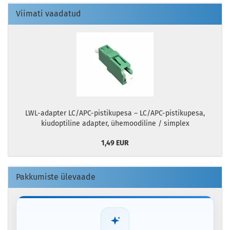
Viimati vaadatud
LWL-adapter LC/APC-pistikupesa – LC/APC-pistikupesa,
kiudoptiline adapter, ühemoodiline / simplex
1,49 EUR
Pakkumiste ülevaade