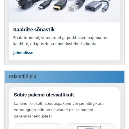
Kaablite sõnastik
Erialaterminid, standardid ja praktilised näpunäited
kaablite, adapterite ja ühendustehnika kohta.
Juhendisse
Pakendiliigid
Sobiv pakend ülevaatlikult
Lahtine, kilekott, sooduspakend või jaemüügikarp
euroauguga: siin on ülevaade olulisematest
pakendilahendustest.