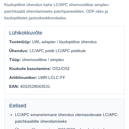
Kiudoptiline ühendus kahe LC/APC ühemoodilise simplex-
patchkaabli ühendamiseks patchpaneelides, ODF-ides ja
kiudoptilistes jaotuskeskkondades.
Lühikokkuvõte
Tootetüüp:
LWL-adapter / kiudoptiline ühendus
Ühendus:
LC/APC pistik LC/APC pistikule
Tüüp:
ühemoodiline / simplex
Kiudude kasutamine:
OS1/OS2
Artiklinumber:
LWR-LCLC-FF
EAN:
4032528043531
Eelised
LC/APC emane/emane ühendus olemasolevate LC/APC-
patchkaablite ühendamiseks