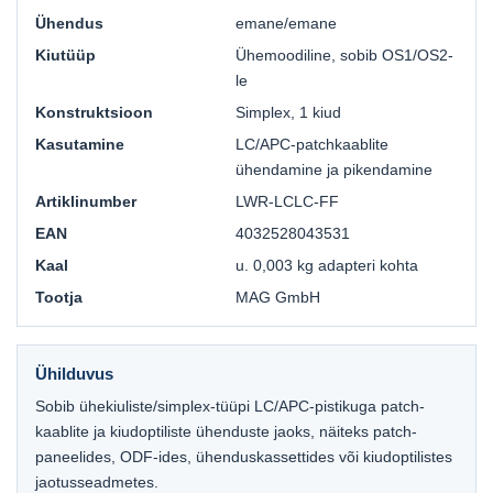
Ühendus
emane/emane
Kiutüüp
Ühemoodiline, sobib OS1/OS2-
le
Konstruktsioon
Simplex, 1 kiud
Kasutamine
LC/APC-patchkaablite
ühendamine ja pikendamine
Artiklinumber
LWR-LCLC-FF
EAN
4032528043531
Kaal
u. 0,003 kg adapteri kohta
Tootja
MAG GmbH
Ühilduvus
Sobib ühekiuliste/simplex-tüüpi LC/APC-pistikuga patch-
kaablite ja kiudoptiliste ühenduste jaoks, näiteks patch-
paneelides, ODF-ides, ühenduskassettides või kiudoptilistes
jaotusseadmetes.