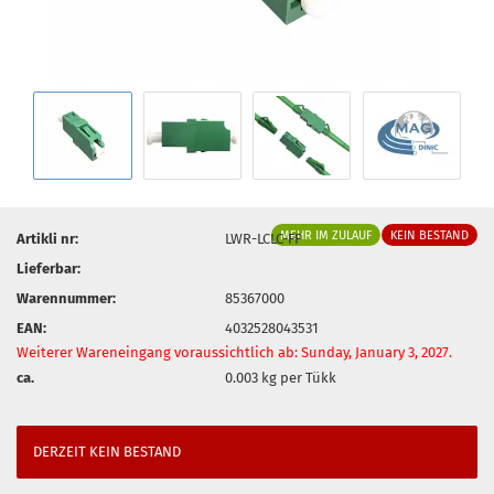
MEHR IM ZULAUF
KEIN BESTAND
Artikli nr:
LWR-LCLC-FF
Lieferbar:
Warennummer:
85367000
EAN:
4032528043531
Weiterer Wareneingang voraussichtlich ab: Sunday, January 3, 2027.
ca.
0.003
kg per Tükk
DERZEIT KEIN BESTAND