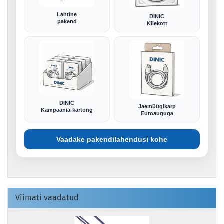
Lahtine
DINIC
pakend
Kilekott
DINIC
Jaemüügikarp
Kampaania-kartong
Euroauguga
Vaadake pakendilahendusi kohe
Viimati vaadatud