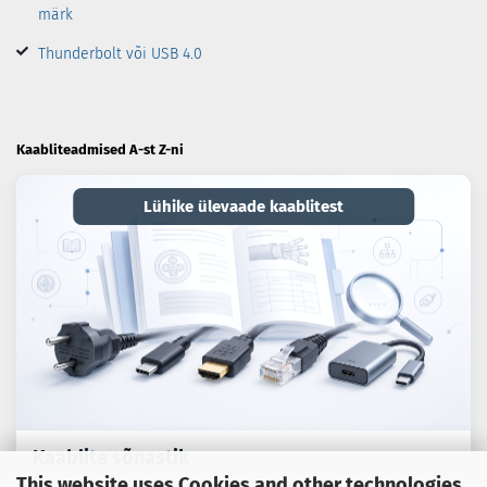
märk
Thunderbolt või USB 4.0
Kaabliteadmised A-st Z-ni
Lühike ülevaade kaablitest
Kaablite sõnastik
This website uses Cookies and other technologies.