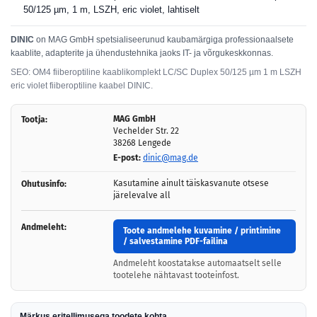
50/125 µm, 1 m, LSZH, eric violet, lahtiselt
DINIC
on MAG GmbH spetsialiseerunud kaubamärgiga professionaalsete
kaablite, adapterite ja ühendustehnika jaoks IT- ja võrgukeskkonnas.
SEO: OM4 fiiberoptiline kaablikomplekt LC/SC Duplex 50/125 µm 1 m LSZH
eric violet fiiberoptiline kaabel DINIC.
MAG GmbH
Tootja:
Vechelder Str. 22
38268 Lengede
E-post:
dinic@mag.de
Kasutamine ainult täiskasvanute otsese
Ohutusinfo:
järelevalve all
Andmeleht:
Toote andmelehe kuvamine / printimine
/ salvestamine PDF-failina
Andmeleht koostatakse automaatselt selle
tootelehe nähtavast tooteinfost.
Märkus eritellimusega toodete kohta