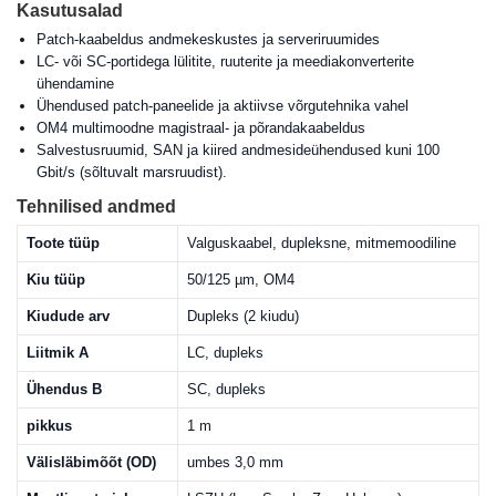
Kasutusalad
Patch-kaabeldus andmekeskustes ja serveriruumides
LC- või SC-portidega lülitite, ruuterite ja meediakonverterite
ühendamine
Ühendused patch-paneelide ja aktiivse võrgutehnika vahel
OM4 multimoodne magistraal- ja põrandakaabeldus
Salvestusruumid, SAN ja kiired andmesideühendused kuni 100
Gbit/s (sõltuvalt marsruudist).
Tehnilised andmed
Toote tüüp
Valguskaabel, dupleksne, mitmemoodiline
Kiu tüüp
50/125 µm, OM4
Kiudude arv
Dupleks (2 kiudu)
Liitmik A
LC, dupleks
Ühendus B
SC, dupleks
pikkus
1 m
Välisläbimõõt (OD)
umbes 3,0 mm