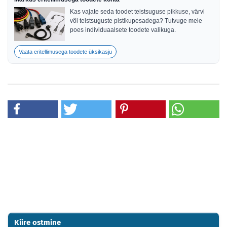
Kas vajate seda toodet teistsuguse pikkuse, värvi
või teistsuguste pistikupesadega? Tutvuge meie
poes individuaalsete toodete valikuga.
Vaata eritellimusega toodete üksikasju
Kiire ostmine