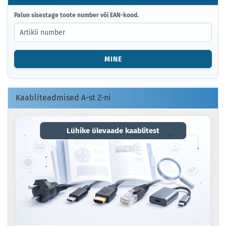
PALUN
Palun sisestage toote number või EAN-kood.
SISESTAGE
TOOTE
NUMBER
VÕI
MINE
EAN-
KOOD.
Kaabliteadmised A-st Z-ni
Lühike ülevaade kaablitest