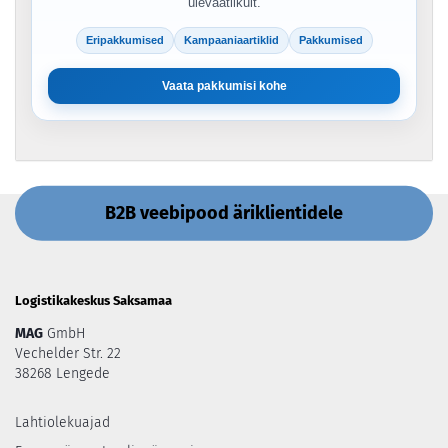
ülevaatlikult.
Eripakkumised
Kampaaniaartiklid
Pakkumised
Vaata pakkumisi kohe
B2B veebipood äriklientidele
Logistikakeskus Saksamaa
MAG
GmbH
Vechelder Str. 22
38268 Lengede
Lahtiolekuajad