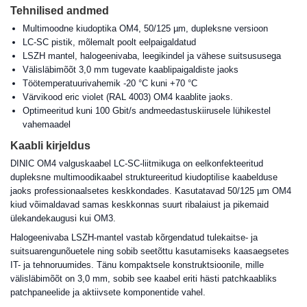
Tehnilised andmed
Multimoodne kiudoptika OM4, 50/125 µm, dupleksne versioon
LC-SC pistik, mõlemalt poolt eelpaigaldatud
LSZH mantel, halogeenivaba, leegikindel ja vähese suitsususega
Välisläbimõõt 3,0 mm tugevate kaablipaigaldiste jaoks
Töötemperatuurivahemik -20 °C kuni +70 °C
Värvikood eric violet (RAL 4003) OM4 kaablite jaoks.
Optimeeritud kuni 100 Gbit/s andmeedastuskiirusele lühikestel
vahemaadel
Kaabli kirjeldus
DINIC OM4 valguskaabel LC-SC-liitmikuga on eelkonfekteeritud
dupleksne multimoodikaabel struktureeritud kiudoptilise kaabelduse
jaoks professionaalsetes keskkondades. Kasutatavad 50/125 µm OM4
kiud võimaldavad samas keskkonnas suurt ribalaiust ja pikemaid
ülekandekaugusi kui OM3.
Halogeenivaba LSZH-mantel vastab kõrgendatud tulekaitse- ja
suitsuarengunõuetele ning sobib seetõttu kasutamiseks kaasaegsetes
IT- ja tehnoruumides. Tänu kompaktsele konstruktsioonile, mille
välisläbimõõt on 3,0 mm, sobib see kaabel eriti hästi patchkaabliks
patchpaneelide ja aktiivsete komponentide vahel.