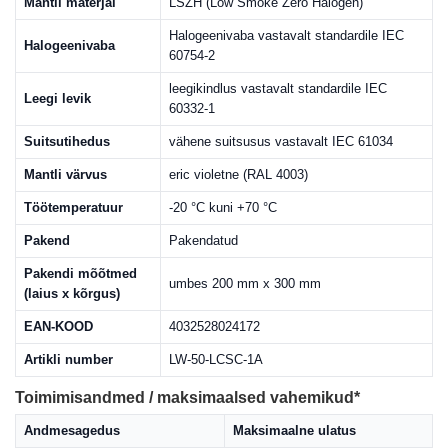
Mantli materjal
LSZH (Low Smoke Zero Halogen)
Halogeenivaba vastavalt standardile IEC
Halogeenivaba
60754-2
leegikindlus vastavalt standardile IEC
Leegi levik
60332-1
Suitsutihedus
vähene suitsusus vastavalt IEC 61034
Mantli värvus
eric violetne (RAL 4003)
Töötemperatuur
-20 °C kuni +70 °C
Pakend
Pakendatud
Pakendi mõõtmed
umbes 200 mm x 300 mm
(laius x kõrgus)
EAN-KOOD
4032528024172
Artikli number
LW-50-LCSC-1A
Toimimisandmed / maksimaalsed vahemikud*
Andmesagedus
Maksimaalne ulatus