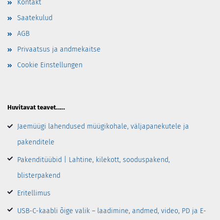
Kontakt
Saatekulud
AGB
Privaatsus ja andmekaitse
Cookie Einstellungen
Huvitavat teavet……
Jaemüügi lahendused müügikohale, väljapanekutele ja
pakenditele
Pakenditüübid | Lahtine, kilekott, sooduspakend,
blisterpakend
Eritellimus
USB-C-kaabli õige valik – laadimine, andmed, video, PD ja E-