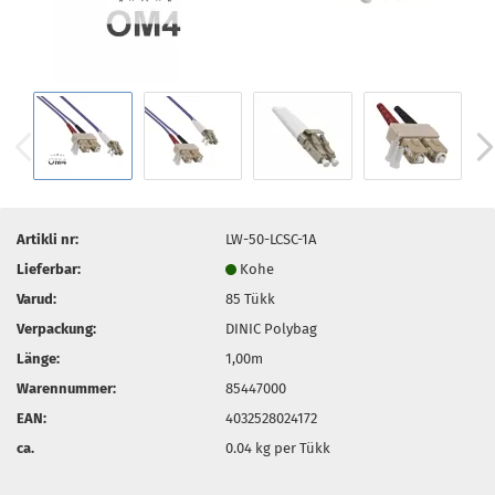
Artikli nr:
LW-50-LCSC-1A
Lieferbar:
Kohe
Varud:
85
Tükk
Verpackung:
DINIC Polybag
Länge:
1,00m
Warennummer:
85447000
EAN:
4032528024172
ca.
0.04
kg per Tükk