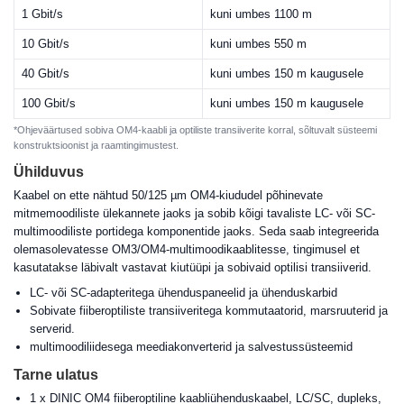
1 Gbit/s
kuni umbes 1100 m
10 Gbit/s
kuni umbes 550 m
40 Gbit/s
kuni umbes 150 m kaugusele
100 Gbit/s
kuni umbes 150 m kaugusele
*Ohjeväärtused sobiva OM4-kaabli ja optiliste transiiverite korral, sõltuvalt süsteemi
konstruktsioonist ja raamtingimustest.
Ühilduvus
Kaabel on ette nähtud 50/125 µm OM4-kiududel põhinevate
mitmemoodiliste ülekannete jaoks ja sobib kõigi tavaliste LC- või SC-
multimoodiliste portidega komponentide jaoks. Seda saab integreerida
olemasolevatesse OM3/OM4-multimoodikaablitesse, tingimusel et
kasutatakse läbivalt vastavat kiutüüpi ja sobivaid optilisi transiiverid.
LC- või SC-adapteritega ühenduspaneelid ja ühenduskarbid
Sobivate fiiberoptiliste transiiveritega kommutaatorid, marsruuterid ja
serverid.
multimoodiliidesega meediakonverterid ja salvestussüsteemid
Tarne ulatus
1 x DINIC OM4 fiiberoptiline kaabliühenduskaabel, LC/SC, dupleks,