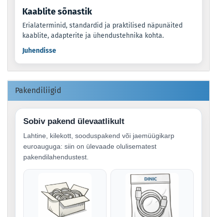
Kaablite sõnastik
Erialaterminid, standardid ja praktilised näpunäited
kaablite, adapterite ja ühendustehnika kohta.
Juhendisse
Pakendiliigid
Sobiv pakend ülevaatlikult
Lahtine, kilekott, sooduspakend või jaemüügikarp
euroauguga: siin on ülevaade olulisematest
pakendilahendustest.