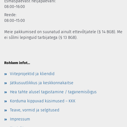
Esmaspäevast neljapäevani:
08:00–16:00
Reede:
08:00–15:00
Meie pakkumised on suunatud ainult ettevõtjatele (§ 14 BGB). Me
ei sõlmi lepinguid tarbijatega (§ 13 BGB).
Rohkem infot...
Viiteprojektid ja kliendid
Jätkusuutlikkus ja keskkonnakaitse
Hea tahte alusel tagastamine / taganemisõigus
Korduma kippuvad küsimused – KKK
Teave, vormid ja selgitused
Impressum