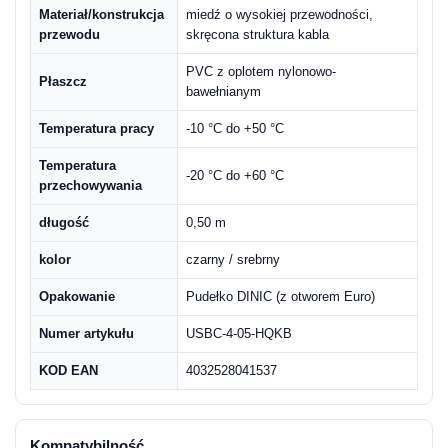
Materiał/konstrukcja
miedź o wysokiej przewodności,
przewodu
skręcona struktura kabla
PVC z oplotem nylonowo-
Płaszcz
bawełnianym
Temperatura pracy
-10 °C do +50 °C
Temperatura
-20 °C do +60 °C
przechowywania
długość
0,50 m
kolor
czarny / srebrny
Opakowanie
Pudełko DINIC (z otworem Euro)
Numer artykułu
USBC-4-05-HQKB
KOD EAN
4032528041537
Kompatybilność