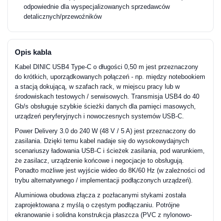
odpowiednie dla wyspecjalizowanych sprzedawców
detalicznych/przewoźników
Opis kabla
Kabel DINIC USB4 Type-C o długości 0,50 m jest przeznaczony
do krótkich, uporządkowanych połączeń - np. między notebookiem
a stacją dokującą, w szafach rack, w miejscu pracy lub w
środowiskach testowych / serwisowych. Transmisja USB4 do 40
Gb/s obsługuje szybkie ścieżki danych dla pamięci masowych,
urządzeń peryferyjnych i nowoczesnych systemów USB-C.
Power Delivery 3.0 do 240 W (48 V / 5 A) jest przeznaczony do
zasilania. Dzięki temu kabel nadaje się do wysokowydajnych
scenariuszy ładowania USB-C i ścieżek zasilania, pod warunkiem,
że zasilacz, urządzenie końcowe i negocjacje to obsługują.
Ponadto możliwe jest wyjście wideo do 8K/60 Hz (w zależności od
trybu alternatywnego / implementacji podłączonych urządzeń).
Aluminiowa obudowa złącza z pozłacanymi stykami została
zaprojektowana z myślą o częstym podłączaniu. Potrójne
ekranowanie i solidna konstrukcja płaszcza (PVC z nylonowo-