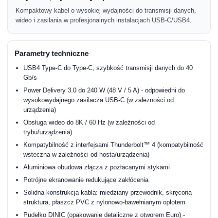
Kompaktowy kabel o wysokiej wydajności do transmisji danych,
wideo i zasilania w profesjonalnych instalacjach USB-C/USB4.
Parametry techniczne
USB4 Type-C do Type-C, szybkość transmisji danych do 40
Gb/s
Power Delivery 3.0 do 240 W (48 V / 5 A) - odpowiedni do
wysokowydajnego zasilacza USB-C (w zależności od
urządzenia)
Obsługa wideo do 8K / 60 Hz (w zależności od
trybu/urządzenia)
Kompatybilność z interfejsami Thunderbolt™ 4 (kompatybilność
wsteczna w zależności od hosta/urządzenia)
Aluminiowa obudowa złącza z pozłacanymi stykami
Potrójne ekranowanie redukujące zakłócenia
Solidna konstrukcja kabla: miedziany przewodnik, skręcona
struktura, płaszcz PVC z nylonowo-bawełnianym oplotem
Pudełko DINIC (opakowanie detaliczne z otworem Euro) -