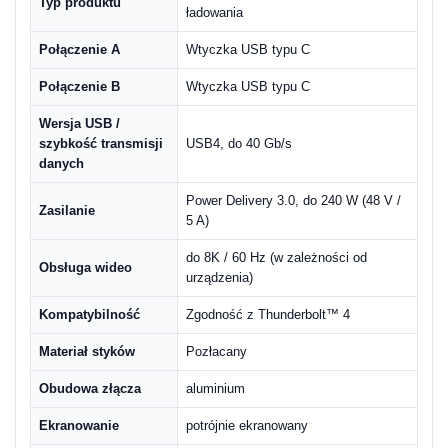
Typ produktu
ładowania
Połączenie A
Wtyczka USB typu C
Połączenie B
Wtyczka USB typu C
Wersja USB /
szybkość transmisji
USB4, do 40 Gb/s
danych
Power Delivery 3.0, do 240 W (48 V /
Zasilanie
5 A)
do 8K / 60 Hz (w zależności od
Obsługa wideo
urządzenia)
Kompatybilność
Zgodność z Thunderbolt™ 4
Materiał styków
Pozłacany
Obudowa złącza
aluminium
Ekranowanie
potrójnie ekranowany