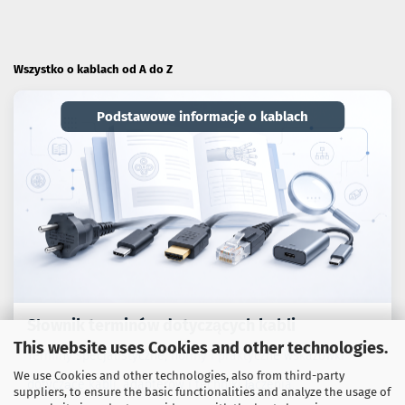
Wszystko o kablach od A do Z
Podstawowe informacje o kablach
Słownik terminów dotyczących kabli
This website uses Cookies and other technologies.
Terminy specjalistyczne, normy i praktyczne wskazówki
We use Cookies and other technologies, also from third-party
dotyczące kabli, adapterów i techniki łączenia.
suppliers, to ensure the basic functionalities and analyze the usage of