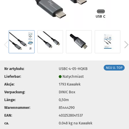
NEU U. TOP
Nr artykułu:
USBC-4-05-HQKB
Lieferbar:
Natychmiast
Akcje:
1793
Kawałek
Verpackung:
DINIC Box
Länge:
0,50m
Warennummer:
85444290
EAN:
4032528041537
ca.
0.048
kg na Kawałek