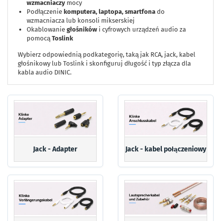
wzmacniaczy
mocy
Podłączenie
komputera, laptopa, smartfona
do
wzmacniacza lub konsoli mikserskiej
Okablowanie
głośników
i cyfrowych urządzeń audio za
pomocą
Toslink
Wybierz odpowiednią podkategorię, taką jak RCA, jack, kabel
głośnikowy lub Toslink i skonfiguruj długość i typ złącza dla
kabla audio DINIC.
Jack - Adapter
Jack - kabel połączeniowy