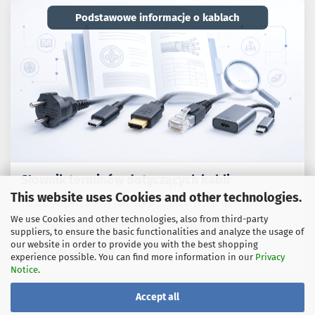
Podstawowe informacje o kablach
Słownik terminów dotyczących kabli
This website uses Cookies and other technologies.
Terminy specjalistyczne, normy i praktyczne wskazówki
We use Cookies and other technologies, also from third-party
dotyczące kabli, adapterów i techniki łączenia.
suppliers, to ensure the basic functionalities and analyze the usage of
our website in order to provide you with the best shopping
Przejdź do poradnika
experience possible. You can find more information in our
Privacy
Notice
.
Accept all