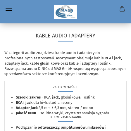
KABLE AUDIO I ADAPTERY
W kategorii audio znajdziesz kable audio i adaptery do
profesjonalnych zastosowań. Asortyment obejmuje kable RCA i jack,
adaptery jack, kable głośnikowe oraz kable i adaptery Toslink.
Rozwiązania audio DINIC od MAG GmbH wspierają wyspecjalizowanych
sprzedawców w sektorze konferencyjnym i scenicznym.
ZALETY W SKRÓCIE
Szeroki zakres
- RCA, jack, głośnikowe, Toslink
RCA i jack
dla hi-fi, studia i sceny
Adapter jack
3,5 mm / 6,3 mm, stereo / mono
Jakość DINIC
- solidne wtyki, czysta transmisja sygnału
TYPOWE ZASTOSOWANIA
Podłączanie
odtwarzaczy, amplitunerów, mikserów
i