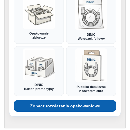
Opakowanie
DINIC
zbiorcze
Woreczek foliowy
DINIC
Pudełko detaliczne
Karton promocyjny
z otworem euro
Zobacz rozwiązania opakowaniowe