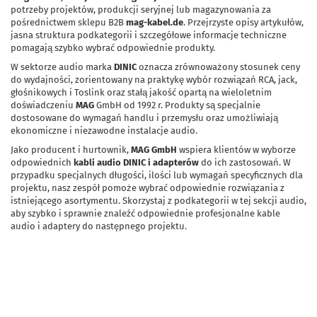
potrzeby projektów, produkcji seryjnej lub magazynowania za
pośrednictwem sklepu B2B
mag-kabel.de
. Przejrzyste opisy artykułów,
jasna struktura podkategorii i szczegółowe informacje techniczne
pomagają szybko wybrać odpowiednie produkty.
W sektorze audio marka
DINIC
oznacza zrównoważony stosunek ceny
do wydajności, zorientowany na praktykę wybór rozwiązań RCA, jack,
głośnikowych i Toslink oraz stałą jakość opartą na wieloletnim
doświadczeniu
MAG
GmbH od 1992 r. Produkty są specjalnie
dostosowane do wymagań handlu i przemysłu oraz umożliwiają
ekonomiczne i niezawodne instalacje audio.
Jako producent i hurtownik,
MAG GmbH
wspiera klientów w wyborze
odpowiednich
kabli audio DINIC i adapterów
do ich zastosowań. W
przypadku specjalnych długości, ilości lub wymagań specyficznych dla
projektu, nasz zespół pomoże wybrać odpowiednie rozwiązania z
istniejącego asortymentu. Skorzystaj z podkategorii w tej sekcji audio,
aby szybko i sprawnie znaleźć odpowiednie profesjonalne kable
audio i adaptery do następnego projektu.