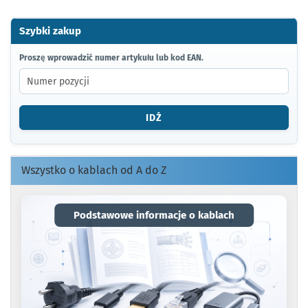
Szybki zakup
PROSZĘ
Proszę wprowadzić numer artykułu lub kod EAN.
WPROWADZIĆ
NUMER
ARTYKUŁU
LUB
IDŹ
KOD
EAN.
Wszystko o kablach od A do Z
Podstawowe informacje o kablach