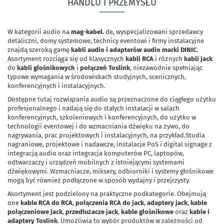
HANDLU I PRZEMYSŁU
W kategorii audio na
mag-kabel.
de, wyspecjalizowani sprzedawcy
detaliczni, domy systemowe, technicy eventowi i firmy instalacyjne
znajdą szeroką gamę
kabli audio i adapterów audio marki DINIC
.
Asortyment rozciąga się od klasycznych
kabli RCA
i różnych
kabli jack
do
kabli głośnikowych
i
połączeń Toslink
, niezawodnie spełniając
typowe wymagania w środowiskach studyjnych, scenicznych,
konferencyjnych i instalacyjnych.
Dostępne tutaj rozwiązania audio są przeznaczone do ciągłego użytku
profesjonalnego i nadają się do stałych instalacji w salach
konferencyjnych, szkoleniowych i konferencyjnych, do użytku w
technologii eventowej i do wzmacniania dźwięku na żywo, do
nagrywania, prac projektowych i instalacyjnych, na przykład.Studia
nagraniowe, projektowe i nadawcze, instalacje PoS i digital signage z
integracją audio oraz integracja komputerów PC, laptopów,
odtwarzaczy i urządzeń mobilnych z istniejącymi systemami
dźwiękowymi. Wzmacniacze, miksery, odbiorniki i systemy głośnikowe
mogą być również podłączone w sposób wydajny i przejrzysty.
Asortyment jest podzielony na praktyczne podkategorie. Obejmują
one
kable RCA do RCA
,
połączenia RCA do jack
,
adaptery jack
,
kable
połączeniowe jack
,
przedłużacze jack
,
kable głośnikowe
oraz
kable i
adaptery Toslink
. Umożliwia to wybór produktów w zależności od