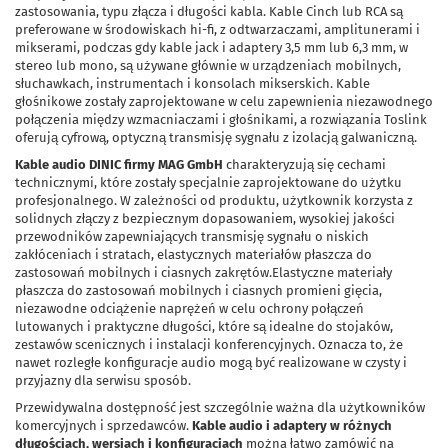
zastosowania, typu złącza i długości kabla. Kable Cinch lub RCA są
preferowane w środowiskach hi-fi, z odtwarzaczami, amplitunerami i
mikserami, podczas gdy kable jack i adaptery 3,5 mm lub 6,3 mm, w
stereo lub mono, są używane głównie w urządzeniach mobilnych,
słuchawkach, instrumentach i konsolach mikserskich. Kable
głośnikowe zostały zaprojektowane w celu zapewnienia niezawodnego
połączenia między wzmacniaczami i głośnikami, a rozwiązania Toslink
oferują cyfrową, optyczną transmisję sygnału z izolacją galwaniczną.
Kable audio DINIC firmy MAG GmbH
charakteryzują się cechami
technicznymi, które zostały specjalnie zaprojektowane do użytku
profesjonalnego. W zależności od produktu, użytkownik korzysta z
solidnych złączy z bezpiecznym dopasowaniem, wysokiej jakości
przewodników zapewniających transmisję sygnału o niskich
zakłóceniach i stratach, elastycznych materiałów płaszcza do
zastosowań mobilnych i ciasnych zakrętów.Elastyczne materiały
płaszcza do zastosowań mobilnych i ciasnych promieni gięcia,
niezawodne odciążenie naprężeń w celu ochrony połączeń
lutowanych i praktyczne długości, które są idealne do stojaków,
zestawów scenicznych i instalacji konferencyjnych. Oznacza to, że
nawet rozległe konfiguracje audio mogą być realizowane w czysty i
przyjazny dla serwisu sposób.
Przewidywalna dostępność jest szczególnie ważna dla użytkowników
komercyjnych i sprzedawców.
Kable audio i adaptery w różnych
długościach, wersjach i konfiguracjach
można łatwo zamówić na