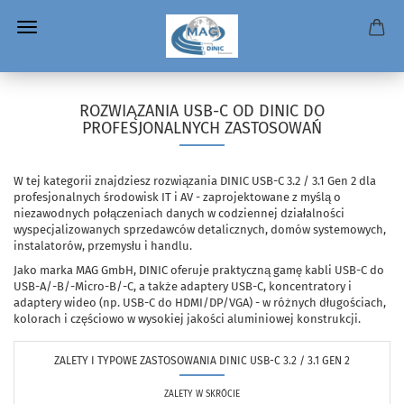
ROZWIĄZANIA USB-C OD DINIC DO
PROFESJONALNYCH ZASTOSOWAŃ
W tej kategorii znajdziesz rozwiązania DINIC USB-C 3.2 / 3.1 Gen 2 dla
profesjonalnych środowisk IT i AV - zaprojektowane z myślą o
niezawodnych połączeniach danych w codziennej działalności
wyspecjalizowanych sprzedawców detalicznych, domów systemowych,
instalatorów, przemysłu i handlu.
Jako marka MAG GmbH, DINIC oferuje praktyczną gamę kabli USB-C do
USB-A/-B/-Micro-B/-C, a także adaptery USB-C, koncentratory i
adaptery wideo (np. USB-C do HDMI/DP/VGA) - w różnych długościach,
kolorach i częściowo w wysokiej jakości aluminiowej konstrukcji.
ZALETY I TYPOWE ZASTOSOWANIA DINIC USB-C 3.2 / 3.1 GEN 2
ZALETY W SKRÓCIE