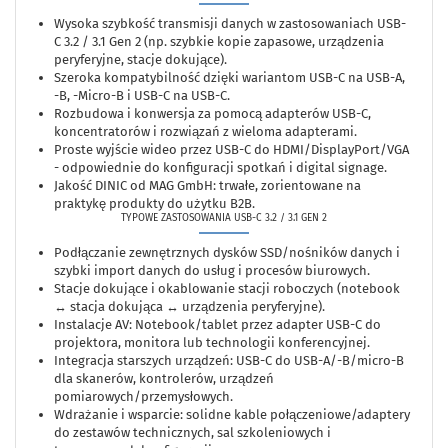
Wysoka szybkość transmisji danych w zastosowaniach USB-
C 3.2 / 3.1 Gen 2 (np. szybkie kopie zapasowe, urządzenia
peryferyjne, stacje dokujące).
Szeroka kompatybilność dzięki wariantom USB-C na USB-A,
-B, -Micro-B i USB-C na USB-C.
Rozbudowa i konwersja za pomocą adapterów USB-C,
koncentratorów i rozwiązań z wieloma adapterami.
Proste wyjście wideo przez USB-C do HDMI/DisplayPort/VGA
- odpowiednie do konfiguracji spotkań i digital signage.
Jakość DINIC od MAG GmbH: trwałe, zorientowane na
praktykę produkty do użytku B2B.
TYPOWE ZASTOSOWANIA USB-C 3.2 / 3.1 GEN 2
Podłączanie zewnętrznych dysków SSD/nośników danych i
szybki import danych do usług i procesów biurowych.
Stacje dokujące i okablowanie stacji roboczych (notebook
↔ stacja dokująca ↔ urządzenia peryferyjne).
Instalacje AV: Notebook/tablet przez adapter USB-C do
projektora, monitora lub technologii konferencyjnej.
Integracja starszych urządzeń: USB-C do USB-A/-B/micro-B
dla skanerów, kontrolerów, urządzeń
pomiarowych/przemysłowych.
Wdrażanie i wsparcie: solidne kable połączeniowe/adaptery
do zestawów technicznych, sal szkoleniowych i