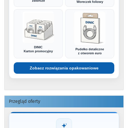
zbiorcze
Woreczek foliowy
DINIC
Pudełko detaliczne
Karton promocyjny
z otworem euro
Zobacz rozwiązania opakowaniowe
Przegląd oferty