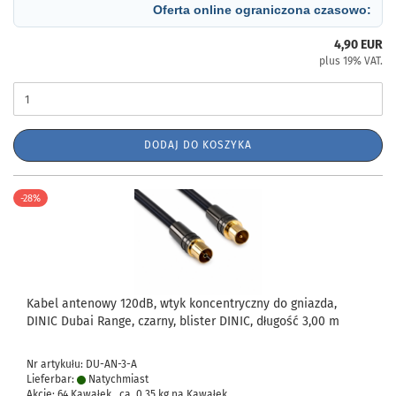
Oferta online ograniczona czasowo:
4,90 EUR
plus 19% VAT.
DODAJ DO KOSZYKA
-28%
Kabel antenowy 120dB, wtyk koncentryczny do gniazda,
DINIC Dubai Range, czarny, blister DINIC, długość 3,00 m
Nr artykułu: DU-AN-3-A
Lieferbar:
Natychmiast
Akcje: 64 Kawałek , ca.
0,35
kg na Kawałek