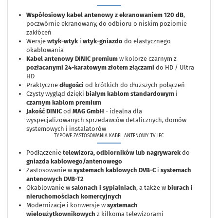
Współosiowy kabel antenowy z ekranowaniem 120 dB
,
poczwórnie ekranowany, do odbioru o niskim poziomie
zakłóceń
Wersje
wtyk-wtyk
i
wtyk-gniazdo
do elastycznego
okablowania
Kabel antenowy DINIC premium
w kolorze czarnym z
pozłacanymi 24-karatowym złotem złączami
do HD / Ultra
HD
Praktyczne
długości
od krótkich do dłuższych połączeń
Czysty wygląd dzięki
białym kablom standardowym
i
czarnym kablom premium
Jakość DINIC
od
MAG GmbH
- idealna dla
wyspecjalizowanych sprzedawców detalicznych, domów
systemowych i instalatorów
TYPOWE ZASTOSOWANIA KABEL ANTENOWY TV IEC
Podłączenie
telewizora, odbiorników lub nagrywarek
do
gniazda kablowego/antenowego
Zastosowanie w
systemach kablowych DVB-C
i
systemach
antenowych DVB-T2
Okablowanie w
salonach i sypialniach
, a także w
biurach i
nieruchomościach komercyjnych
Modernizacje i konwersje w
systemach
wieloużytkownikowych
z kilkoma telewizorami