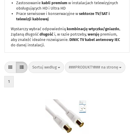
Zastosowanie
kabli premium
w instalacjach telewizyjnych
obsługujących HD i Ultra HD
Prace serwisowe i konserwacyjne w
sektorze TV/SAT i
telewizji kablowej
Wystarczy wybrać odpowiednią
kombinację wtyczka/gniazdo
,
żądaną długość
długość
i, w razie potrzeby,
wersję
premium,
aby znaleźć idealne rozwiązanie.
DINIC TV kabel antenowy IEC
do danej instalacji.
Sortuj według
###PRODUKTY### na stronę
Sortuj według
###PRODUKTY### na stronę
1