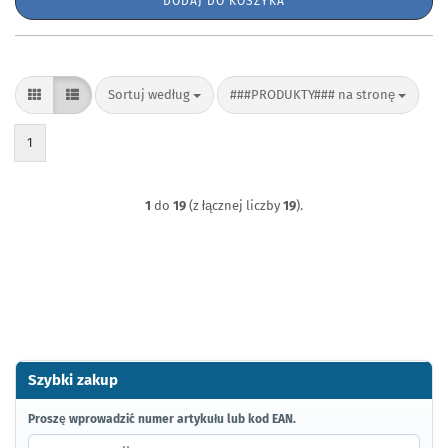
DODAJ DO KOSZYKA
Sortuj według
###PRODUKTY### na stronę
Sortuj według
###PRODUKTY### na stronę
1
1
do
19
(z łącznej liczby
19
).
Szybki zakup
PROSZĘ
Proszę wprowadzić numer artykułu lub kod EAN.
WPROWADZIĆ