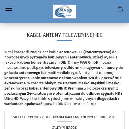
KABEL ANTENY TELEWIZYJNEJ IEC
W tej kategorii znajdziesz kable
antenowe IEC (koncentryczne)
do
nowoczesnych
systemów kablowych i antenowych
. Dzięki wysokiej
jakości
kablom koncentrycznym DINIC
firmy
MAG GmbH
można
niezawodnie podłączyć
telewizory, odbiorniki, nagrywarki i tunery
do
gniazda antenowego lub multimedialnego
. Asortyment obejmuje
koncentryczne kable antenowe z ekranowaniem 120 dB
,
poczwórnie
ekranowane
, w kolorze
białym
,
ze złączami męsko-męskimi
i
męsko-
żeńskimi
oraz
kabel antenowy DINIC Premium
w kolorze
czarnym
z
pozłacanymi 24-karatowym złotem złączami
do
odbioru sygnału HD i
Ultra HD
. Wszystkie kable są dostępne w praktycznych
długościach
i
wariantach opakowań
(puszka DINIC z otworem Euro).
ZALETY I TYPOWE ZASTOSOWANIA KABLI ANTENOWYCH DINIC TV IEC
ZALETY W SKRÓCIE