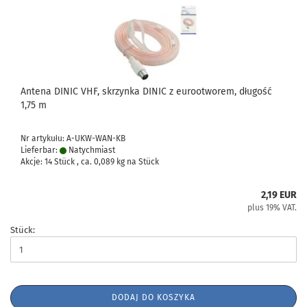
Antena DINIC VHF, skrzynka DINIC z eurootworem, długość
1,75 m
Nr artykułu: A-UKW-WAN-KB
Lieferbar:
Natychmiast
Akcje: 14 Stück , ca.
0,089
kg na Stück
2,19 EUR
plus 19% VAT.
Stück:
DODAJ DO KOSZYKA