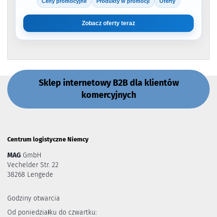
Ceny promocyjne
Produkty w promocji
Oferty
Zobacz oferty teraz
Sklep internetowy B2B dla klientów
komercyjnych
Centrum logistyczne Niemcy
MAG
GmbH
Vechelder Str. 22
38268 Lengede
Godziny otwarcia
Od poniedziałku do czwartku: