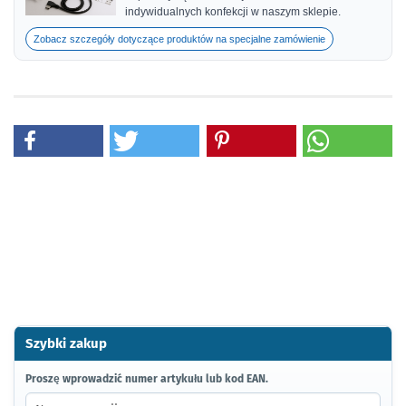
indywidualnych konfekcji w naszym sklepie.
Zobacz szczegóły dotyczące produktów na specjalne zamówienie
Szybki zakup
PROSZĘ
Proszę wprowadzić numer artykułu lub kod EAN.
WPROWADZIĆ