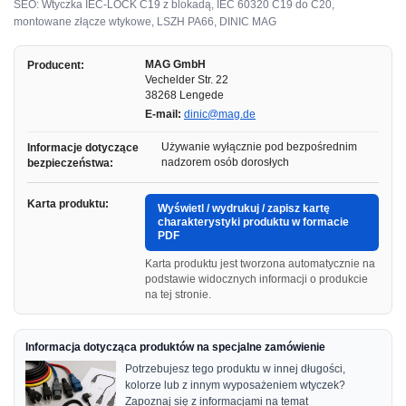
SEO: Wtyczka IEC-LOCK C19 z blokadą, IEC 60320 C19 do C20,
montowane złącze wtykowe, LSZH PA66, DINIC MAG
MAG GmbH
Producent:
Vechelder Str. 22
38268 Lengede
E-mail:
dinic@mag.de
Używanie wyłącznie pod bezpośrednim
Informacje dotyczące
nadzorem osób dorosłych
bezpieczeństwa:
Karta produktu:
Wyświetl / wydrukuj / zapisz kartę
charakterystyki produktu w formacie
PDF
Karta produktu jest tworzona automatycznie na
podstawie widocznych informacji o produkcie
na tej stronie.
Informacja dotycząca produktów na specjalne zamówienie
Potrzebujesz tego produktu w innej długości,
kolorze lub z innym wyposażeniem wtyczek?
Zapoznaj się z informacjami na temat