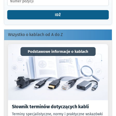
NUMER
ARTYKUŁU
LUB
IDŹ
KOD
EAN.
Wszystko o kablach od A do Z
Podstawowe informacje o kablach
Słownik terminów dotyczących kabli
Terminy specjalistyczne, normy i praktyczne wskazówki