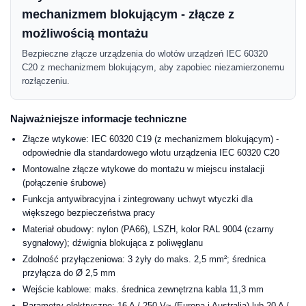
mechanizmem blokującym - złącze z
możliwością montażu
Bezpieczne złącze urządzenia do wlotów urządzeń IEC 60320
C20 z mechanizmem blokującym, aby zapobiec niezamierzonemu
rozłączeniu.
Najważniejsze informacje techniczne
Złącze wtykowe: IEC 60320 C19 (z mechanizmem blokującym) -
odpowiednie dla standardowego wlotu urządzenia IEC 60320 C20
Montowalne złącze wtykowe do montażu w miejscu instalacji
(połączenie śrubowe)
Funkcja antywibracyjna i zintegrowany uchwyt wtyczki dla
większego bezpieczeństwa pracy
Materiał obudowy: nylon (PA66), LSZH, kolor RAL 9004 (czarny
sygnałowy); dźwignia blokująca z poliwęglanu
Zdolność przyłączeniowa: 3 żyły do maks. 2,5 mm²; średnica
przyłącza do Ø 2,5 mm
Wejście kablowe: maks. średnica zewnętrzna kabla 11,3 mm
Parametry elektryczne: 16 A / 250 V~ (Europa i Australia) lub 20 A /