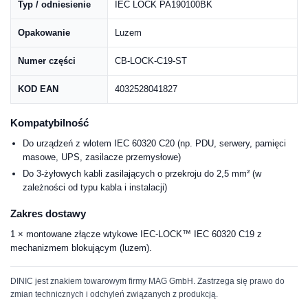
Typ / odniesienie
IEC LOCK PA190100BK
Opakowanie
Luzem
Numer części
CB-LOCK-C19-ST
KOD EAN
4032528041827
Kompatybilność
Do urządzeń z wlotem IEC 60320 C20 (np. PDU, serwery, pamięci
masowe, UPS, zasilacze przemysłowe)
Do 3-żyłowych kabli zasilających o przekroju do 2,5 mm² (w
zależności od typu kabla i instalacji)
Zakres dostawy
1 × montowane złącze wtykowe IEC-LOCK™ IEC 60320 C19 z
mechanizmem blokującym (luzem).
DINIC jest znakiem towarowym firmy MAG GmbH. Zastrzega się prawo do
zmian technicznych i odchyleń związanych z produkcją.