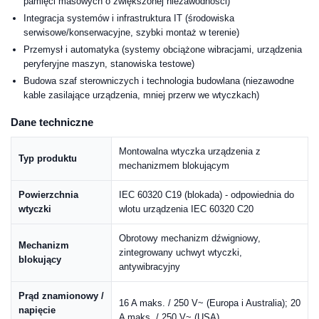
pamięci masowych o zwiększonej niezawodności)
Integracja systemów i infrastruktura IT (środowiska
serwisowe/konserwacyjne, szybki montaż w terenie)
Przemysł i automatyka (systemy obciążone wibracjami, urządzenia
peryferyjne maszyn, stanowiska testowe)
Budowa szaf sterowniczych i technologia budowlana (niezawodne
kable zasilające urządzenia, mniej przerw we wtyczkach)
Dane techniczne
Montowalna wtyczka urządzenia z
Typ produktu
mechanizmem blokującym
Powierzchnia
IEC 60320 C19 (blokada) - odpowiednia do
wtyczki
wlotu urządzenia IEC 60320 C20
Obrotowy mechanizm dźwigniowy,
Mechanizm
zintegrowany uchwyt wtyczki,
blokujący
antywibracyjny
Prąd znamionowy /
16 A maks. / 250 V~ (Europa i Australia); 20
napięcie
A maks. / 250 V~ (USA)