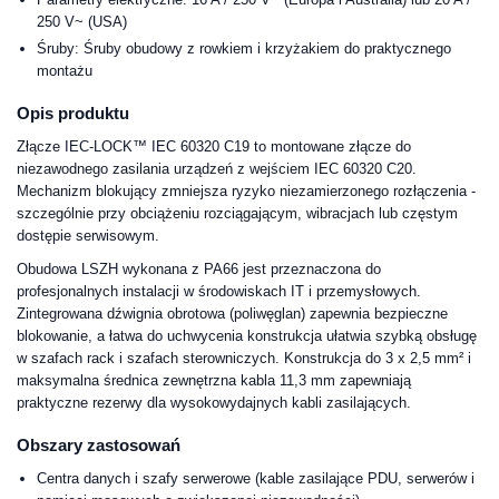
250 V~ (USA)
Śruby: Śruby obudowy z rowkiem i krzyżakiem do praktycznego
montażu
Opis produktu
Złącze IEC-LOCK™ IEC 60320 C19 to montowane złącze do
niezawodnego zasilania urządzeń z wejściem IEC 60320 C20.
Mechanizm blokujący zmniejsza ryzyko niezamierzonego rozłączenia -
szczególnie przy obciążeniu rozciągającym, wibracjach lub częstym
dostępie serwisowym.
Obudowa LSZH wykonana z PA66 jest przeznaczona do
profesjonalnych instalacji w środowiskach IT i przemysłowych.
Zintegrowana dźwignia obrotowa (poliwęglan) zapewnia bezpieczne
blokowanie, a łatwa do uchwycenia konstrukcja ułatwia szybką obsługę
w szafach rack i szafach sterowniczych. Konstrukcja do 3 x 2,5 mm² i
maksymalna średnica zewnętrzna kabla 11,3 mm zapewniają
praktyczne rezerwy dla wysokowydajnych kabli zasilających.
Obszary zastosowań
Centra danych i szafy serwerowe (kable zasilające PDU, serwerów i