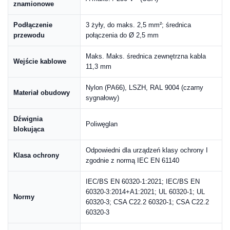
znamionowe
Podłączenie
3 żyły, do maks. 2,5 mm²; średnica
przewodu
połączenia do Ø 2,5 mm
Maks. Maks. średnica zewnętrzna kabla
Wejście kablowe
11,3 mm
Nylon (PA66), LSZH, RAL 9004 (czarny
Materiał obudowy
sygnałowy)
Dźwignia
Poliwęglan
blokująca
Odpowiedni dla urządzeń klasy ochrony I
Klasa ochrony
zgodnie z normą IEC EN 61140
IEC/BS EN 60320-1:2021; IEC/BS EN
60320-3:2014+A1:2021; UL 60320-1; UL
Normy
60320-3; CSA C22.2 60320-1; CSA C22.2
60320-3