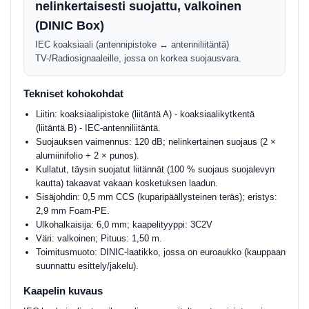
nelinkertaisesti suojattu, valkoinen
(DINIC Box)
IEC koaksiaali (antennipistoke ↔ antenniliitäntä)
TV-/Radiosignaaleille, jossa on korkea suojausvara.
Tekniset kohokohdat
Liitin: koaksiaalipistoke (liitäntä A) - koaksiaalikytkentä
(liitäntä B) - IEC-antenniliitäntä.
Suojauksen vaimennus: 120 dB; nelinkertainen suojaus (2 ×
alumiinifolio + 2 × punos).
Kullatut, täysin suojatut liitännät (100 % suojaus suojalevyn
kautta) takaavat vakaan kosketuksen laadun.
Sisäjohdin: 0,5 mm CCS (kuparipäällysteinen teräs); eristys:
2,9 mm Foam-PE.
Ulkohalkaisija: 6,0 mm; kaapelityyppi: 3C2V
Väri: valkoinen; Pituus: 1,50 m.
Toimitusmuoto: DINIC-laatikko, jossa on euroaukko (kauppaan
suunnattu esittely/jakelu).
Kaapelin kuvaus