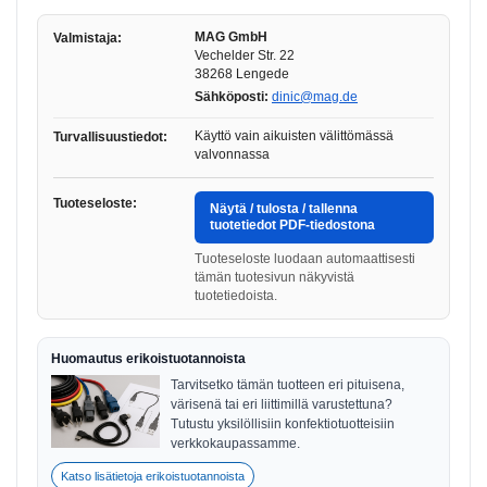
MAG GmbH
Valmistaja:
Vechelder Str. 22
38268 Lengede
Sähköposti:
dinic@mag.de
Käyttö vain aikuisten välittömässä
Turvallisuustiedot:
valvonnassa
Tuoteseloste:
Näytä / tulosta / tallenna
tuotetiedot PDF-tiedostona
Tuoteseloste luodaan automaattisesti
tämän tuotesivun näkyvistä
tuotetiedoista.
Huomautus erikoistuotannoista
Tarvitsetko tämän tuotteen eri pituisena,
värisenä tai eri liittimillä varustettuna?
Tutustu yksilöllisiin konfektiotuotteisiin
verkkokaupassamme.
Katso lisätietoja erikoistuotannoista