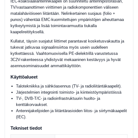
IEC-koaksiaaliantennikaapeli on suunniteltu antennipistorasian,
TV/vastaanottimen virittimen ja radiokomponenttien väliseen
matalahäviöiseen liitäntään. Nelinkertainen suojaus (folio +
punos) vähentää EMC-kuormitettujen ympäristöjen aiheuttamaa
kytkeytymistä ja lisää toimintavarmuutta tiukalla
kaapelireitityksellä.
Kullatut, täysin suojatut liittimet parantavat kosketusvakautta ja
tukevat jatkuvaa signaalinsiirtoa myös usein uudelleen
kytkettäessä. Vaahtomuovisella PE-dielektrillä varustetussa
3C2V-rakenteessa yhdistyvät mekaaninen kestävyys ja hyvät
asennusominaisuudet ammattikäyttöön.
Käyttöalueet
Talotekniikka ja sähköasennus (TV- ja radioliitäntäkaapelit).
Järjestelmien integrointi toimisto- ja kiinteistöympäristöissä
TV-, DVB-T/C- ja radioinfrastruktuurin huolto- ja
kenttäkorvaukset.
Antennijakelijoiden ja liitäntärasioiden liitos- ja siirtymäkaapelit
(IEC).
Tekniset tiedot