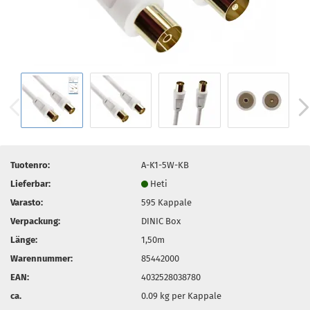
Tuotenro:
A-K1-5W-KB
Lieferbar:
Heti
Varasto:
595
Kappale
Verpackung:
DINIC Box
Länge:
1,50m
Warennummer:
85442000
EAN:
4032528038780
ca.
0.09
kg per Kappale