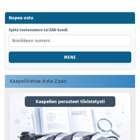
Nopea osto
SYÖTÄ
Syötä tuotenumero tai EAN-koodi.
TUOTENUMERO
TAI
EAN-
KOODI.
MENE
Kaapelitietoa A:sta Z:aan
Kaapelien perusteet tiivistetysti