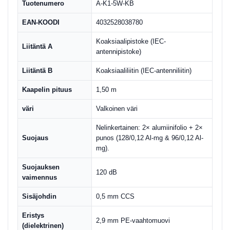
Tuotenumero
A-K1-5W-KB
EAN-KOODI
4032528038780
Koaksiaalipistoke (IEC-
Liitäntä A
antennipistoke)
Liitäntä B
Koaksiaaliliitin (IEC-antenniliitin)
Kaapelin pituus
1,50 m
väri
Valkoinen väri
Nelinkertainen: 2× alumiinifolio + 2×
Suojaus
punos (128/0,12 Al-mg & 96/0,12 Al-
mg).
Suojauksen
120 dB
vaimennus
Sisäjohdin
0,5 mm CCS
Eristys
2,9 mm PE-vaahtomuovi
(dielektrinen)