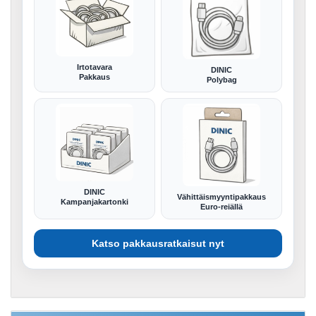
Irtotavara
DINIC
Pakkaus
Polybag
DINIC
Vähittäismyyntipakkaus
Kampanjakartonki
Euro-reiällä
Katso pakkausratkaisut nyt