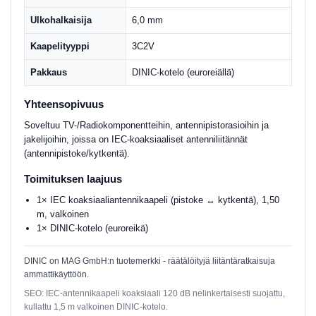
Ulkohalkaisija
6,0 mm
Kaapelityyppi
3C2V
Pakkaus
DINIC-kotelo (euroreiällä)
Yhteensopivuus
Soveltuu TV-/Radiokomponentteihin, antennipistorasioihin ja
jakelijoihin, joissa on IEC-koaksiaaliset antenniliitännät
(antennipistoke/kytkentä).
Toimituksen laajuus
1× IEC koaksiaaliantennikaapeli (pistoke ↔ kytkentä), 1,50
m, valkoinen
1× DINIC-kotelo (euroreikä)
DINIC on MAG GmbH:n tuotemerkki - räätälöityjä liitäntäratkaisuja
ammattikäyttöön.
SEO: IEC-antennikaapeli koaksiaali 120 dB nelinkertaisesti suojattu,
kullattu 1,5 m valkoinen DINIC-kotelo.