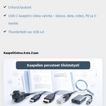
Erikoistilaukset
USB-C-kaapelin oikea valinta – lataus, data, video, PD ja E-
merkki
Thunderbolt vai USB 4.0
Kaapelitietoa A:sta Z:aan
Kaapelien perusteet tiivistetysti