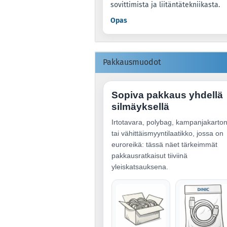
sovittimista ja liitäntätekniikasta.
Opas
Pakkausmuodot
Sopiva pakkaus yhdellä
silmäyksellä
Irtotavara, polybag, kampanjakarton
tai vähittäismyyntilaatikko, jossa on
euroreikä: tässä näet tärkeimmät
pakkausratkaisut tiiviinä
yleiskatsauksena.