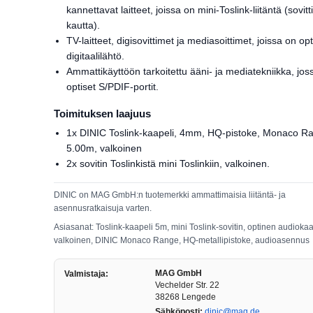
kannettavat laitteet, joissa on mini-Toslink-liitäntä (sovit
kautta).
TV-laitteet, digisovittimet ja mediasoittimet, joissa on op
digitaalilähtö.
Ammattikäyttöön tarkoitettu ääni- ja mediatekniikka, jos
optiset S/PDIF-portit.
Toimituksen laajuus
1x DINIC Toslink-kaapeli, 4mm, HQ-pistoke, Monaco R
5.00m, valkoinen
2x sovitin Toslinkistä mini Toslinkiin, valkoinen.
DINIC on MAG GmbH:n tuotemerkki ammattimaisia liitäntä- ja
asennusratkaisuja varten.
Asiasanat: Toslink-kaapeli 5m, mini Toslink-sovitin, optinen audiokaa
valkoinen, DINIC Monaco Range, HQ-metallipistoke, audioasennus
MAG GmbH
Valmistaja:
Vechelder Str. 22
38268 Lengede
Sähköposti:
dinic@mag.de