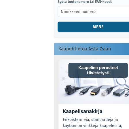
SYÖTÄ
Syötä tuotenumero tai EAN-koodi.
TUOTENUMERO
TAI
EAN-
KOODI.
MENE
Kaapelitietoa A:sta Z:aan
Kaapelien perusteet
tiivistetysti
Kaapelisanakirja
Erikoistermejä, standardeja ja
käytännön vinkkejä kaapeleista,