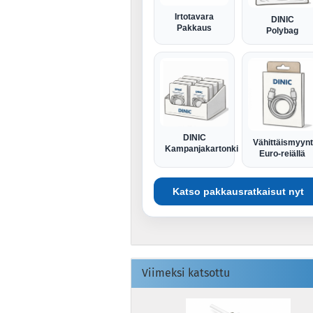
Irtotavara
DINIC
Pakkaus
Polybag
DINIC
Vähittäismyyn
Kampanjakartonki
Euro-reiällä
Katso pakkausratkaisut nyt
Viimeksi katsottu