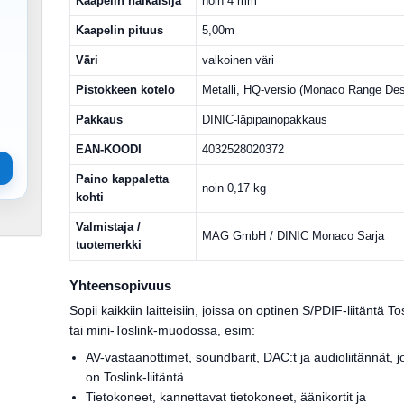
Kaapelin halkaisija
noin 4 mm
a
Kaapelin pituus
5,00m
Väri
valkoinen väri
Pistokkeen kotelo
Metalli, HQ-versio (Monaco Range Des
Pakkaus
DINIC-läpipainopakkaus
EAN-KOODI
4032528020372
Paino kappaletta
noin 0,17 kg
kohti
Valmistaja /
MAG GmbH / DINIC Monaco Sarja
tuotemerkki
Yhteensopivuus
Sopii kaikkiin laitteisiin, joissa on optinen S/PDIF-liitäntä To
tai mini-Toslink-muodossa, esim:
AV-vastaanottimet, soundbarit, DAC:t ja audioliitännät, j
on Toslink-liitäntä.
Tietokoneet, kannettavat tietokoneet, äänikortit ja