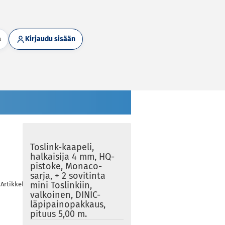
a
Kirjaudu sisään
Toslink-kaapeli,
halkaisija 4 mm, HQ-
pistoke, Monaco-
sarja, + 2 sovitinta
mini Toslinkiin,
Artikkelit tässä kategoriassa
valkoinen, DINIC-
läpipainopakkaus,
pituus 5,00 m.