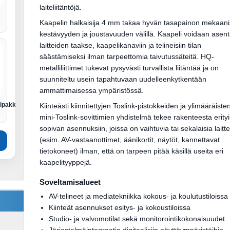
laiteliitäntöjä.
Kaapelin halkaisija 4 mm takaa hyvän tasapainon mekaan
kestävyyden ja joustavuuden välillä. Kaapeli voidaan asen
laitteiden taakse, kaapelikanaviin ja telineisiin tilan
säästämiseksi ilman tarpeettomia taivutussäteitä. HQ-
metalliliittimet tukevat pysyvästi turvallista liitäntää ja on
suunniteltu usein tapahtuvaan uudelleenkytkentään
ammattimaisessa ympäristössä.
tipakkaus
Kiinteästi kiinnitettyjen Toslink-pistokkeiden ja ylimääräiste
mini-Toslink-sovittimien yhdistelmä tekee rakenteesta erity
sopivan asennuksiin, joissa on vaihtuvia tai sekalaisia laitte
(esim. AV-vastaanottimet, äänikortit, näytöt, kannettavat
tietokoneet) ilman, että on tarpeen pitää käsillä useita eri
kaapelityyppejä.
Soveltamisalueet
AV-telineet ja mediatekniikka kokous- ja koulutustiloissa
Kiinteät asennukset esitys- ja kokoustiloissa
Studio- ja valvomotilat sekä monitorointikokonaisuudet