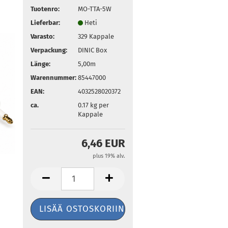
Tuotenro:
MO-TTA-5W
Lieferbar:
Heti
Varasto:
329
Kappale
Verpackung:
DINIC Box
Länge:
5,00m
Warennummer:
85447000
EAN:
4032528020372
ca.
0.17
kg per
Kappale
6,46 EUR
plus 19% alv.