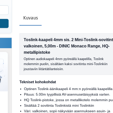
Kuvaus
Toslink-kaapeli 4mm sis. 2 Mini-Toslink-sovitint
valkoinen, 5,00m - DINIC Monaco Range, HQ-
metallipistoke
Optinen audiokaapeli 4mm pyöreällä kaapelilla, Toslink
molemmin puolin, sisältäen kaksi sovitinta mini-Toslinkiin
joustaviin liitäntätilanteisiin.
Tekniset kohokohdat
Optinen Toslink-äänikaapeli 4 mm:n pyöreällä kaapelilla
Pituus: 5.00m tyypillisiä AV-asennusetäisyyksiä varten.
HQ Toslink-pistoke, jossa on metallikotelo molemmin pu
Sisältää 2 sovitinta Toslinkistä mini Toslinkiin
Väri: valkoinen, sopii näkyvään asennukseen asuin- ja