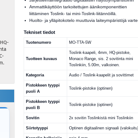
Järjestelmäintegraatio digitaalisiin näyttöympäristöihin
Ammattikäyttöön tarkoitettujen äänikomponenttien
liittäminen Toslink- tai mini-Toslink-liitännöillä.
Huolto- ja ylläpitokotelo muuttuvia laiteympäristöjä vart
Tekniset tiedot
 HQ-
Tuotenumero
MO-TTA-5W
nta
Toslink-kaapeli, 4mm, HQ-pistoke,
C-
Tuotteen kuvaus
Monaco Range, sis. 2 sovitinta mini
m.
Toslinkiin, 5.00m, valkoinen.
Kategoria
Audio / Toslink-kaapelit ja sovittimet
Pistokkeen tyyppi
Toslink-pistoke (optinen)
puoli A
Pistokkeen tyyppi
Toslink-pistoke (optinen)
puoli B
Sovitin
2x sovitin Toslinkistä mini Toslinkiin
Siirtotyyppi
Optinen digitaalinen signaali (valokuitu