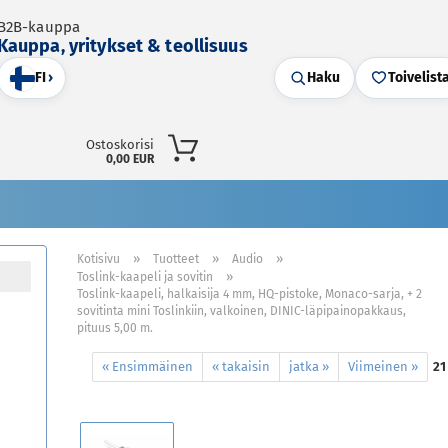
B2B-kauppa
Kauppa, yritykset & teollisuus
FI
›
Haku
Toivelist
Ostoskorisi
0,00 EUR
»
»
»
Kotisivu
Tuotteet
Audio
»
Toslink-kaapeli ja sovitin
Toslink-kaapeli, halkaisija 4 mm, HQ-pistoke, Monaco-sarja, + 2
sovitinta mini Toslinkiin, valkoinen, DINIC-läpipainopakkaus,
pituus 5,00 m.
« Ensimmäinen
« takaisin
jatka »
Viimeinen »
21