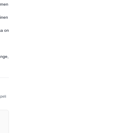
timen
tinen
sa on
ange,
peli