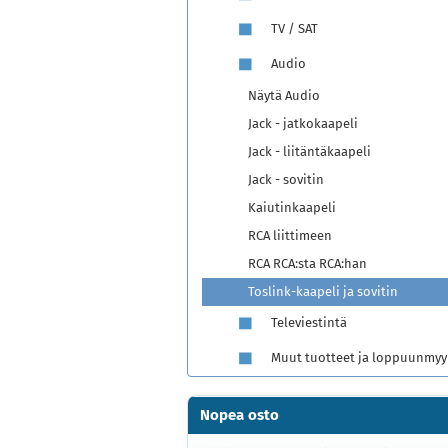
TV / SAT
Audio
Näytä Audio
Jack - jatkokaapeli
Jack - liitäntäkaapeli
Jack - sovitin
Kaiutinkaapeli
RCA liittimeen
RCA RCA:sta RCA:han
Toslink-kaapeli ja sovitin
Televiestintä
Muut tuotteet ja loppuunmyy
Nopea osto