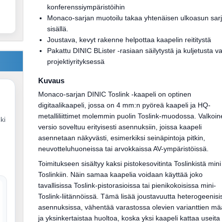
konferenssiympäristöihin
Monaco-sarjan muotoilu takaa yhtenäisen ulkoasun sar
sisällä.
Joustava, kevyt rakenne helpottaa kaapelin reititystä
Pakattu DINIC BLister -rasiaan säilytystä ja kuljetusta v
projektiyrityksessä
Kuvaus
Monaco-sarjan DINIC Toslink -kaapeli on optinen
digitaalikaapeli, jossa on 4 mm:n pyöreä kaapeli ja HQ-
metalliliittimet molemmin puolin Toslink-muodossa. Valkoi
ki
versio soveltuu erityisesti asennuksiin, joissa kaapeli
asennetaan näkyvästi, esimerkiksi seinäpintoja pitkin,
neuvotteluhuoneissa tai arvokkaissa AV-ympäristöissä.
Toimitukseen sisältyy kaksi pistokesovitinta Toslinkistä mini
Toslinkiin. Näin samaa kaapelia voidaan käyttää joko
tavallisissa Toslink-pistorasioissa tai pienikokoisissa mini-
Toslink-liitännöissä. Tämä lisää joustavuutta heterogeenisi
asennuksissa, vähentää varastossa olevien varianttien m
ja yksinkertaistaa huoltoa, koska yksi kaapeli kattaa useita