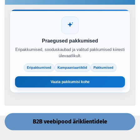
Praegused pakkumised
Eripakkumised, sooduskaubad ja valitud pakkumised kiiresti
ülevaatlikult.
Eripakkumised
Kampaaniaartiklid
Pakkumised
Vaata pakkumisi kohe
B2B veebipood äriklientidele