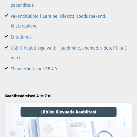
pakenditele
Pakenditüübid | Lahtine, kilekott, sooduspakend,
blisterpakend
Eritellimus
USB-C-kaabli õige valik – laadimine, andmed, video, PD ja E-
märk
Thunderbolt või USB 4.0
Kaabliteadmised A-st Z-ni
Lühike ülevaade kaablitest