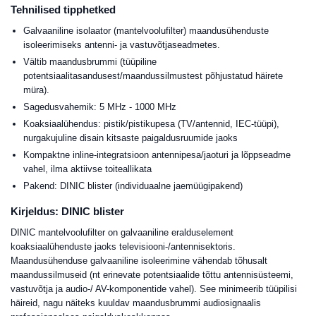
Tehnilised tipphetked
Galvaaniline isolaator (mantelvoolufilter) maandusühenduste
isoleerimiseks antenni- ja vastuvõtjaseadmetes.
Vältib maandusbrummi (tüüpiline
potentsiaalitasandusest/maandussilmustest põhjustatud häirete
müra).
Sagedusvahemik: 5 MHz - 1000 MHz
Koaksiaalühendus: pistik/pistikupesa (TV/antennid, IEC-tüüpi),
nurgakujuline disain kitsaste paigaldusruumide jaoks
Kompaktne inline-integratsioon antennipesa/jaoturi ja lõppseadme
vahel, ilma aktiivse toiteallikata
Pakend: DINIC blister (individuaalne jaemüügipakend)
Kirjeldus: DINIC blister
DINIC mantelvoolufilter on galvaaniline eralduselement
koaksiaalühenduste jaoks televisiooni-/antennisektoris.
Maandusühenduse galvaaniline isoleerimine vähendab tõhusalt
maandussilmuseid (nt erinevate potentsiaalide tõttu antennisüsteemi,
vastuvõtja ja audio-/ AV-komponentide vahel). See minimeerib tüüpilisi
häireid, nagu näiteks kuuldav maandusbrummi audiosignaalis