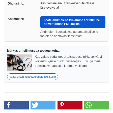
Kasutamine ainult täiskasvanute otsese
Ohutusinfo:
järelevalve all
Andmeleht:
Toote andmelehe kuvamine / printimine /
salvestamine PDF-failina
Andmeleht koostatakse automaatselt selle
tootelehe nähtavast tooteinfost.
Märkus eritellimusega toodete kohta
Kas vajate seda toodet teistsuguse pikkuse, värvi
või teistsuguste pistikupesadega? Tutvuge meie
poes individuaalsete toodete valikuga.
Vaata eritellimusega toodete üksikasju