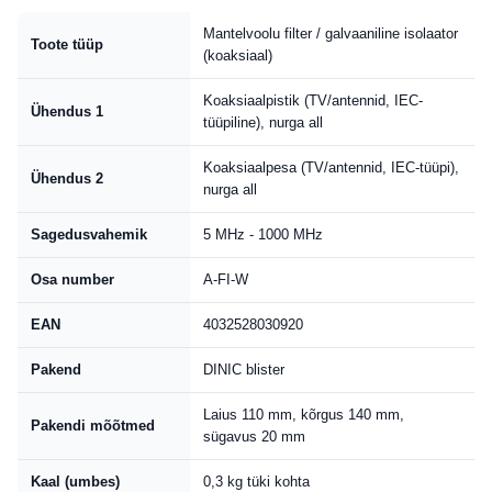
Mantelvoolu filter / galvaaniline isolaator
Toote tüüp
(koaksiaal)
Koaksiaalpistik (TV/antennid, IEC-
Ühendus 1
tüüpiline), nurga all
Koaksiaalpesa (TV/antennid, IEC-tüüpi),
Ühendus 2
nurga all
Sagedusvahemik
5 MHz - 1000 MHz
Osa number
A-FI-W
EAN
4032528030920
Pakend
DINIC blister
Laius 110 mm, kõrgus 140 mm,
Pakendi mõõtmed
sügavus 20 mm
Kaal (umbes)
0,3 kg tüki kohta