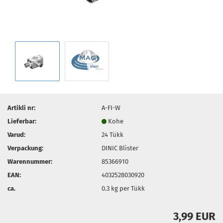
Artikli nr:
A-FI-W
Lieferbar:
Kohe
Varud:
24
Tükk
Verpackung:
DINIC Blister
Warennummer:
85366910
EAN:
4032528030920
ca.
0.3
kg per Tükk
3,99 EUR