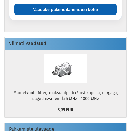
Vaadake pakendilahendusi kohe
Viimati vaadatud
Mantelvoolu filter, koaksiaalpistik/pistikupesa, nurgaga,
sagedusvahemik: 5 MHz - 1000 MHz
3,99 EUR
Pakkumiste ülevaade