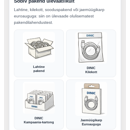
Sobiv pakend ülevaatlikult
Lahtine, kilekott, sooduspakend või jaemüügikarp
euroauguga: siin on ülevaade olulisematest
pakendilahendustest.
Lahtine
DINIC
pakend
Kilekott
DINIC
Jaemüügikarp
Kampaania-kartong
Euroauguga