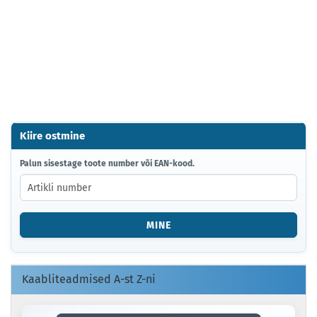
Kiire ostmine
PALUN
Palun sisestage toote number või EAN-kood.
SISESTAGE
TOOTE
NUMBER
VÕI
MINE
EAN-
KOOD.
Kaabliteadmised A-st Z-ni