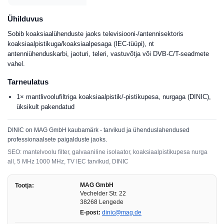
Ühilduvus
Sobib koaksiaalühenduste jaoks televisiooni-/antennisektoris
koaksiaalpistikuga/koaksiaalpesaga (IEC-tüüpi), nt
antenniühenduskarbi, jaoturi, teleri, vastuvõtja või DVB-C/T-seadmete
vahel.
Tarneulatus
1× mantlivoolufiltriga koaksiaalpistik/-pistikupesa, nurgaga (DINIC),
üksikult pakendatud
DINIC on MAG GmbH kaubamärk - tarvikud ja ühenduslahendused
professionaalsete paigalduste jaoks.
SEO: mantelvoolu filter, galvaaniline isolaator, koaksiaalpistikupesa nurga
all, 5 MHz 1000 MHz, TV IEC tarvikud, DINIC
MAG GmbH
Tootja:
Vechelder Str. 22
38268 Lengede
E-post:
dinic@mag.de