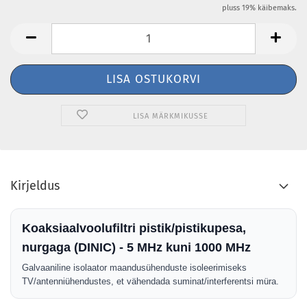
pluss 19% käibemaks.
LISA MÄRKMIKUSSE
Kirjeldus
Koaksiaalvoolufiltri pistik/pistikupesa,
nurgaga (DINIC) - 5 MHz kuni 1000 MHz
Galvaaniline isolaator maandusühenduste isoleerimiseks
TV/antenniühendustes, et vähendada suminat/interferentsi müra.