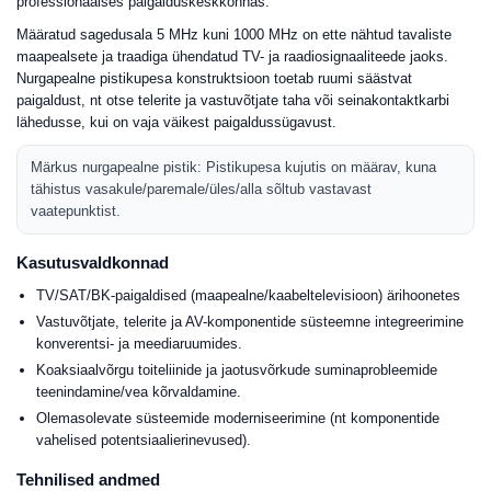
professionaalses paigalduskeskkonnas.
Määratud sagedusala 5 MHz kuni 1000 MHz on ette nähtud tavaliste
maapealsete ja traadiga ühendatud TV- ja raadiosignaaliteede jaoks.
Nurgapealne pistikupesa konstruktsioon toetab ruumi säästvat
paigaldust, nt otse telerite ja vastuvõtjate taha või seinakontaktkarbi
lähedusse, kui on vaja väikest paigaldussügavust.
Märkus nurgapealne pistik: Pistikupesa kujutis on määrav, kuna
tähistus vasakule/paremale/üles/alla sõltub vastavast
vaatepunktist.
Kasutusvaldkonnad
TV/SAT/BK-paigaldised (maapealne/kaabeltelevisioon) ärihoonetes
Vastuvõtjate, telerite ja AV-komponentide süsteemne integreerimine
konverentsi- ja meediaruumides.
Koaksiaalvõrgu toiteliinide ja jaotusvõrkude suminaprobleemide
teenindamine/vea kõrvaldamine.
Olemasolevate süsteemide moderniseerimine (nt komponentide
vahelised potentsiaalierinevused).
Tehnilised andmed