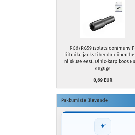
RG6/RG59 isolatsioonimuhv F
liitmike jaoks tihendab ühendu
niiskuse eest, Dinic-karp koos E
auguga
0,69 EUR
Pakkumiste ülevaade