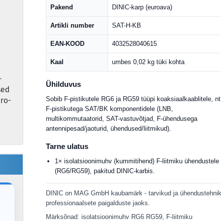
Pakend
DINIC-karp (euroava)
Artikli number
SAT-H-KB
EAN-KOOD
4032528040615
Kaal
umbes 0,02 kg tüki kohta
-
Ühilduvus
sed
Sobib F-pistikutele RG6 ja RG59 tüüpi koaksiaalkaablitele, nt
uro-
F-pistikutega SAT/BK komponentidele (LNB,
multikommutaatorid, SAT-vastuvõtjad, F-ühendusega
antennipesad/jaoturid, ühendused/liitmikud).
Tarne ulatus
1× isolatsioonimuhv (kummitihend) F-liitmiku ühendustele
(RG6/RG59), pakitud DINIC-karbis.
DINIC on MAG GmbH kaubamärk - tarvikud ja ühendustehni
professionaalsete paigalduste jaoks.
Märksõnad: isolatsioonimuhv RG6 RG59, F-liitmiku