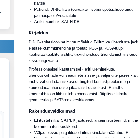
kaitse
Pakend: DINIC-karp (euroava) - sobib spetsialiseerunud
.
jaemüüjatele/vedajatele
Artikli number: SAT-H-KB
Kirjeldus
DINIC-isolatsioonimuhv on mõeldud F-liitmike ühenduste jao
elastse kummitihendina ja toetab RG6- ja RG59-tüüpi
koaksiaalkaablite pistiku/kruviühenduse tihendamist niiskuse
sissetungi vastu.
Professionaalsel kasutamisel - eriti üleminekute,
ühenduskohtade või seadmete sisse- ja väljundite juures - ai
muhv vähendada niiskusest tingitud kontaktprobleeme ja
suurendada ühenduse pikaajalist stabiilsust. Paindlik
konstruktsioon lihtsustab kohandamist tüüpiliste liitmike
geomeetriaga SAT/koax-keskkonnas.
Rakendusvaldkonnad
Ehitustehnika: SAT/BK jaotused, antennisüsteemid, mitm
kommutaatori keskkond.
Väljas olevad paigaldused (ilma kindlaksmääratud IP-