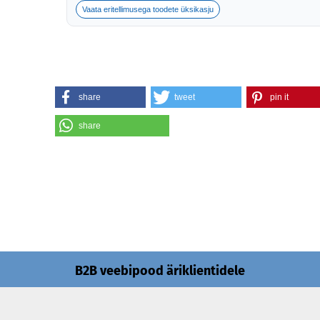
Vaata eritellimusega toodete üksikasju
share
tweet
pin it
share
B2B veebipood äriklientidele