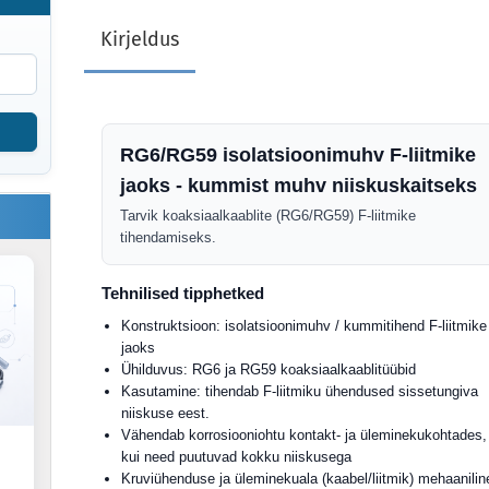
Kirjeldus
RG6/RG59 isolatsioonimuhv F-liitmike
jaoks - kummist muhv niiskuskaitseks
Tarvik koaksiaalkaablite (RG6/RG59) F-liitmike
tihendamiseks.
Tehnilised tipphetked
Konstruktsioon: isolatsioonimuhv / kummitihend F-liitmike
jaoks
Ühilduvus: RG6 ja RG59 koaksiaalkaablitüübid
Kasutamine: tihendab F-liitmiku ühendused sissetungiva
niiskuse eest.
Vähendab korrosiooniohtu kontakt- ja üleminekukohtades,
kui need puutuvad kokku niiskusega
Kruviühenduse ja üleminekuala (kaabel/liitmik) mehaanilin