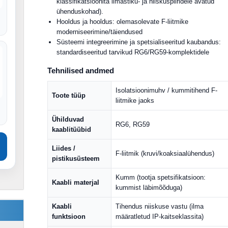
klassifikatsioonita ilmastiku- ja niiskuspiiridele avatud
ühenduskohad).
Hooldus ja hooldus: olemasolevate F-liitmike
moderniseerimine/täiendused
Süsteemi integreerimine ja spetsialiseeritud kaubandus:
standardiseeritud tarvikud RG6/RG59-komplektidele
Tehnilised andmed
Isolatsioonimuhv / kummitihend F-
Toote tüüp
liitmike jaoks
Ühilduvad
RG6, RG59
kaablitüübid
Liides /
F-liitmik (kruvi/koaksiaalühendus)
pistikusüsteem
Kumm (tootja spetsifikatsioon:
Kaabli materjal
kummist läbimõõduga)
Kaabli
Tihendus niiskuse vastu (ilma
funktsioon
määratletud IP-kaitseklassita)