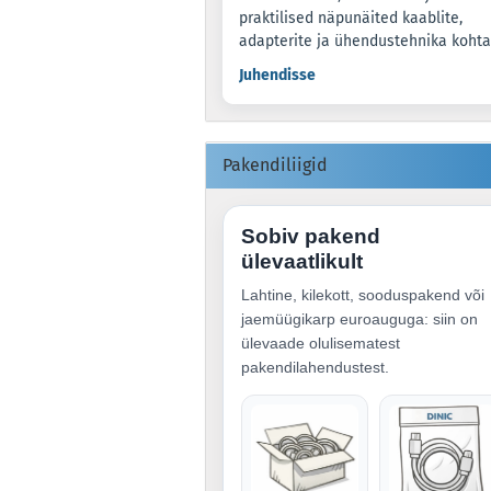
praktilised näpunäited kaablite,
adapterite ja ühendustehnika kohta
Juhendisse
Pakendiliigid
Sobiv pakend
ülevaatlikult
Lahtine, kilekott, sooduspakend või
jaemüügikarp euroauguga: siin on
ülevaade olulisematest
pakendilahendustest.