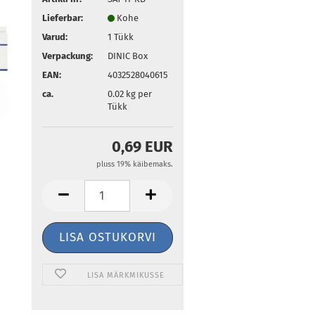
Lieferbar:
Kohe
Varud:
1
Tükk
Verpackung:
DINIC Box
EAN:
4032528040615
ca.
0.02
kg per
Tükk
0,69 EUR
pluss 19% käibemaks.
LISA MÄRKMIKUSSE