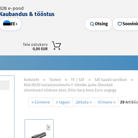
B2B e-pood
Kaubandus & tööstus
EE
›
Otsing
Soovini
Teie ostukorv
0,00 EUR
»
»
»
»
Koduleht
Tooted
TV / SAT
SAT kaabli tarvikud
RG6/RG59 isolatsioonimuhv F-liitmike jaoks tihendab
ühendused niiskuse eest, Dinic-karp koos Euro-auguga
« Esimene
« tagasi
jätkata »
Viimane »
29
Artikli