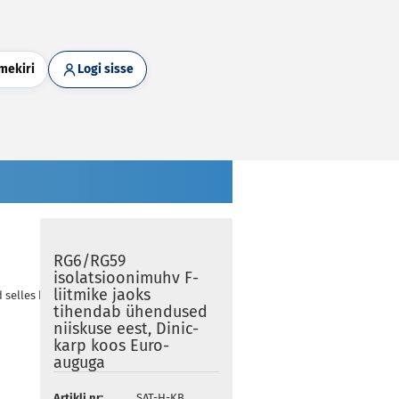
mekiri
Logi sisse
RG6/RG59
isolatsioonimuhv F-
liitmike jaoks
d selles kategoorias
tihendab ühendused
niiskuse eest, Dinic-
karp koos Euro-
auguga
Artikli nr:
SAT-H-KB