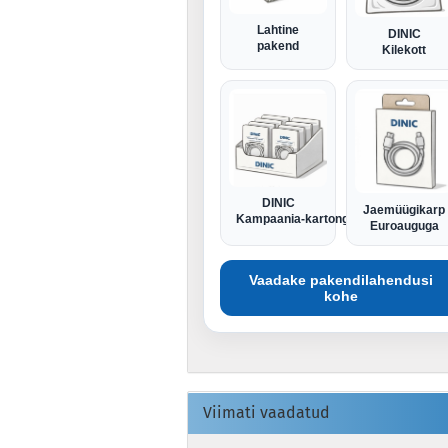
Lahtine
DINIC
pakend
Kilekott
DINIC
Jaemüügikarp
Kampaania-kartong
Euroauguga
Vaadake pakendilahendusi
kohe
Viimati vaadatud