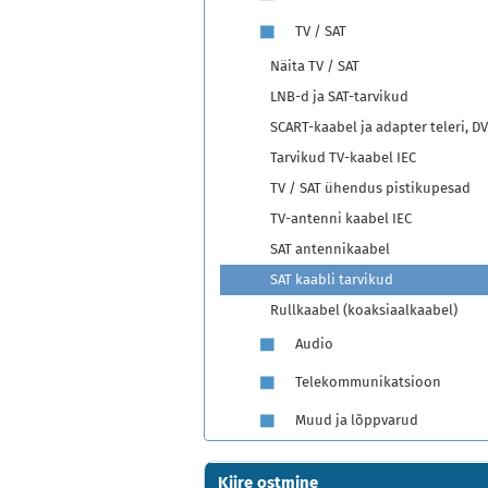
TV / SAT
Näita TV / SAT
LNB-d ja SAT-tarvikud
SCART-kaabel ja adapter teleri, DV
Tarvikud TV-kaabel IEC
TV / SAT ühendus pistikupesad
TV-antenni kaabel IEC
SAT antennikaabel
SAT kaabli tarvikud
Rullkaabel (koaksiaalkaabel)
Audio
Telekommunikatsioon
Muud ja lõppvarud
Kiire ostmine