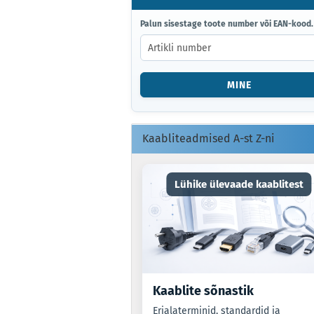
PALUN
Palun sisestage toote number või EAN-kood.
SISESTAGE
TOOTE
NUMBER
VÕI
MINE
EAN-
KOOD.
Kaabliteadmised A-st Z-ni
Lühike ülevaade kaablitest
Kaablite sõnastik
Erialaterminid, standardid ja