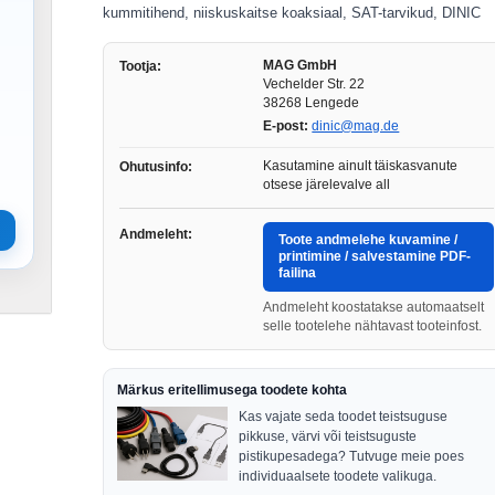
kummitihend, niiskuskaitse koaksiaal, SAT-tarvikud, DINIC
MAG GmbH
Tootja:
Vechelder Str. 22
38268 Lengede
E-post:
dinic@mag.de
Kasutamine ainult täiskasvanute
Ohutusinfo:
otsese järelevalve all
Andmeleht:
Toote andmelehe kuvamine /
printimine / salvestamine PDF-
failina
Andmeleht koostatakse automaatselt
selle tootelehe nähtavast tooteinfost.
Märkus eritellimusega toodete kohta
Kas vajate seda toodet teistsuguse
pikkuse, värvi või teistsuguste
pistikupesadega? Tutvuge meie poes
individuaalsete toodete valikuga.