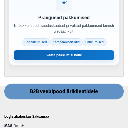
Praegused pakkumised
Eripakkumised, sooduskaubad ja valitud pakkumised kiiresti
ülevaatlikult.
Eripakkumised
Kampaaniaartiklid
Pakkumised
Vaata pakkumisi kohe
B2B veebipood äriklientidele
Logistikakeskus Saksamaa
MAG
GmbH