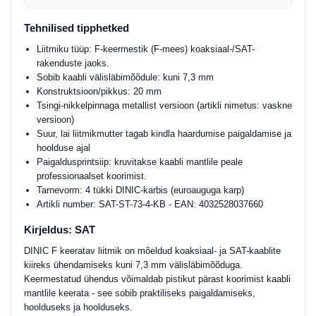
Tehnilised tipphetked
Liitmiku tüüp: F-keermestik (F-mees) koaksiaal-/SAT-
rakenduste jaoks.
Sobib kaabli välisläbimõõdule: kuni 7,3 mm
Konstruktsioon/pikkus: 20 mm
Tsingi-nikkelpinnaga metallist versioon (artikli nimetus: vaskne
versioon)
Suur, lai liitmikmutter tagab kindla haardumise paigaldamise ja
hoolduse ajal
Paigaldusprintsiip: kruvitakse kaabli mantlile peale
professionaalset koorimist.
Tarnevorm: 4 tükki DINIC-karbis (euroauguga karp)
Artikli number: SAT-ST-73-4-KB - EAN: 4032528037660
Kirjeldus: SAT
DINIC F keeratav liitmik on mõeldud koaksiaal- ja SAT-kaablite
kiireks ühendamiseks kuni 7,3 mm välisläbimõõduga.
Keermestatud ühendus võimaldab pistikut pärast koorimist kaabli
mantlile keerata - see sobib praktiliseks paigaldamiseks,
hoolduseks ja hoolduseks.