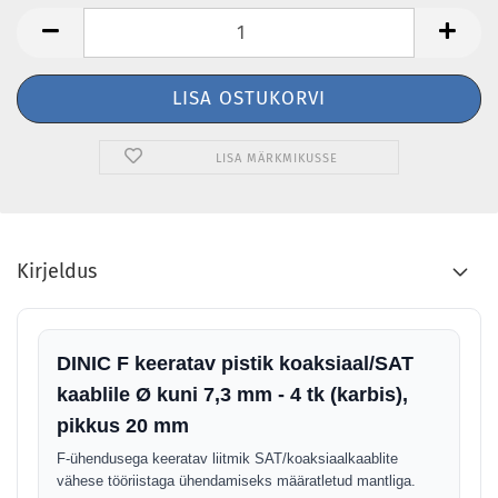
LISA MÄRKMIKUSSE
Kirjeldus
DINIC F keeratav pistik koaksiaal/SAT
kaablile Ø kuni 7,3 mm - 4 tk (karbis),
pikkus 20 mm
F-ühendusega keeratav liitmik SAT/koaksiaalkaablite
vähese tööriistaga ühendamiseks määratletud mantliga.