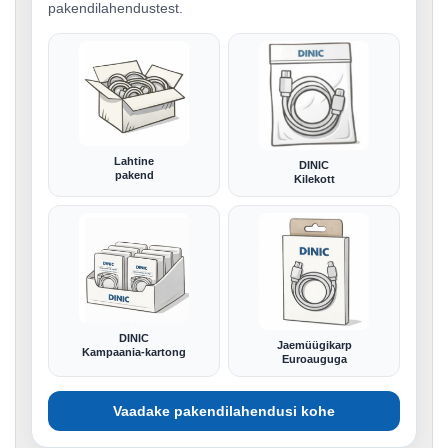
pakendilahendustest.
Lahtine
DINIC
pakend
Kilekott
DINIC
Jaemüügikarp
Kampaania-kartong
Euroauguga
Vaadake pakendilahendusi kohe