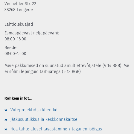
Vechelder Str. 22
38268 Lengede
Lahtiolekuajad
Esmaspäevast neljapäevani:
08:00–16:00
Reede:
08:00–15:00
Meie pakkumised on suunatud ainult ettevõtjatele (§ 14 BGB). Me
ei sõlmi lepinguid tarbijatega (§ 13 BGB).
Rohkem infot...
Viiteprojektid ja kliendid
Jätkusuutlikkus ja keskkonnakaitse
Hea tahte alusel tagastamine / taganemisõigus