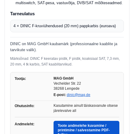
multiswitch, SAT-pesa, vastuvõtja, DVB/SAT mõõteseadmed.
Tarneulatus
4 × DINIC F-kruviühendused (20 mm) pappkarbis (euroava)
DINIC on MAG GmbH kaubamärk (professionaalne kaablite ja
tarvikute valik).
Märksõnad: DINIC F keeratav pistik, F pistik, koaksiaal SAT, 7,3 mm,
20 mm, 4 tk karbis, SAT kaablitarvikud.
MAG GmbH
Tootja:
Vechelder Str. 22
38268 Lengede
E-post:
dinic@mag.de
Kasutamine ainult täiskasvanute otsese
Ohutusinfo:
järelevalve all
Andmeleht:
Toote andmelehe kuvamine /
printimine / salvestamine PDF-