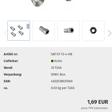
Artikli nr:
SAT-ST-73-4-KB
Lieferbar:
Kohe
Varud:
33
Tükk
Verpackung:
DINIC Box
EAN:
4032528037660
ca.
0.03
kg per Tükk
1,69 EUR
pluss 19% käibemaks.