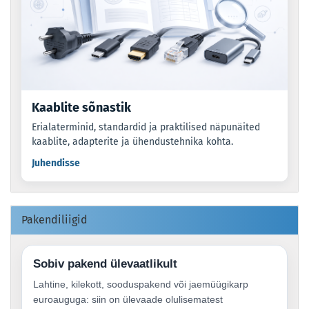
Kaablite sõnastik
Erialaterminid, standardid ja praktilised näpunäited
kaablite, adapterite ja ühendustehnika kohta.
Juhendisse
Pakendiliigid
Sobiv pakend ülevaatlikult
Lahtine, kilekott, sooduspakend või jaemüügikarp
euroauguga: siin on ülevaade olulisematest