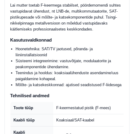
Lai mutter toetab F-keermega stabiilset, pöördemomendi suhtes
vastupidavat ühendust, nt LNB-de, multikommutaatorite, SAT-
pistikupesade või mõõte- ja katsekomponentide puhul. Tsingi-
nikkelpinnaga metallversioon on mõeldud vastupidavaks
käitlemiseks professionaalsetes keskkondades.
Kasutusvaldkonnad
Hoonetehnika: SAT/TV jaotused, põranda- ja
liiniinstallatsioonid
Süsteemi integreerimine: vastuvõtjate, modulaatorite ja
peakomponentide ühendamine.
Teenindus ja hooldus: koaksiaalühenduste asendamine/uus
paigaldamine kohapeal.
Mõõte- ja katsekeskkonnad: ajutised seadistused F-liidesega
Tehnilised andmed
Toote tüüp
F-keermestatud pistik (F-mees)
Kaabli tüüp
Koaksiaal/SAT-kaabel
Kaabli