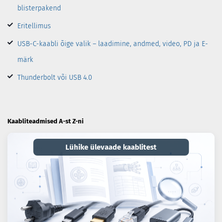
blisterpakend
Eritellimus
USB-C-kaabli õige valik – laadimine, andmed, video, PD ja E-
märk
Thunderbolt või USB 4.0
Kaabliteadmised A-st Z-ni
Lühike ülevaade kaablitest