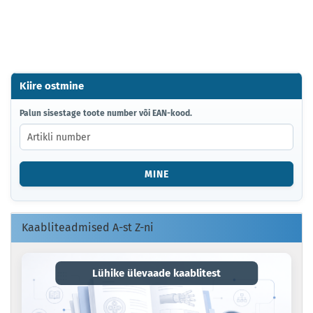
Kiire ostmine
PALUN
Palun sisestage toote number või EAN-kood.
SISESTAGE
TOOTE
NUMBER
VÕI
MINE
EAN-
KOOD.
Kaabliteadmised A-st Z-ni
Lühike ülevaade kaablitest