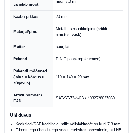
max. 7,3 mm
välisläbimõõt
Kaabli pikkus
20 mm
Metall, tsink-nikkelpind (artikli
Materjal/pind
nimetus: vask)
Mutter
suur, lai
Pakend
DINIC pappkarp (euroava)
Pakendi mõõtmed
(laius × kõrgus ×
110 × 140 × 20 mm
sügavus)
Artikli number /
SAT-ST-73-4-KB / 4032528037660
EAN
Ühilduvus
Koaksiaal/SAT kaablitele, mille välisläbimõõt on kuni 7,3 mm
F-keermega ühendusega seadmetele/komponentidele, nt LNB,