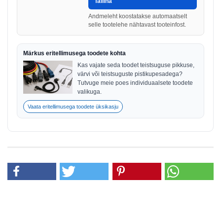
failina
Andmeleht koostatakse automaatselt
selle tootelehe nähtavast tooteinfost.
Märkus eritellimusega toodete kohta
Kas vajate seda toodet teistsuguse pikkuse,
värvi või teistsuguste pistikupesadega?
Tutvuge meie poes individuaalsete toodete
valikuga.
Vaata eritellimusega toodete üksikasju