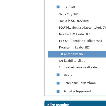
TV / SAT
Näita TV / SAT
LNB-d ja SAT-tarvikud
SCART-kaabel ja adapter teleri, DV
Tarvikud TV-kaabel IEC
TV / SAT ühendus pistikupesad
TV-antenni kaabel IEC
SAT antennikaabel
SAT kaabli tarvikud
Rullkaabel (koaksiaalkaabel)
Audio
Telekommunikatsioon
Muud ja lõppvarud
Kiire ostmine