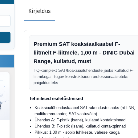
Kirjeldus
Premium SAT koaksiaalkaabel F-
liitmelt F-liitmele, 1,00 m - DINIC Dubai
Range, kullatud, must
HQ-komplekt SAT/koaksiaalühenduste jaoks kullatud F-
liitmikega - tugev konstruktsioon professionaalseteks
paigaldusteks.
Tehnilised esiletõstmised
Koaksiaalühenduskaabel SAT-rakenduste jaoks (nt LNB,
multikommutaator, SAT-vastuvõtja)
Ühendus A: F-pistik (isane), kullatud kontaktpinnad
Ühendus B: F-pistik (isane), kullatud kontaktpinnad
Pikkus: 1,00 m - sobib lühikeste, vähese kaoga