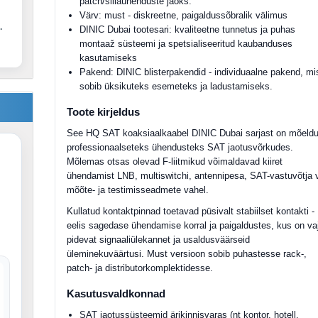
patch/sillaühenduste jaoks.
Värv: must - diskreetne, paigaldussõbralik välimus
.
DINIC Dubai tootesari: kvaliteetne tunnetus ja puhas
montaaž süsteemi ja spetsialiseeritud kaubanduses
kasutamiseks
Pakend: DINIC blisterpakendid - individuaalne pakend, mi
sobib üksikuteks esemeteks ja ladustamiseks.
Toote kirjeldus
See HQ SAT koaksiaalkaabel DINIC Dubai sarjast on mõeld
professionaalseteks ühendusteks SAT jaotusvõrkudes.
Mõlemas otsas olevad F-liitmikud võimaldavad kiiret
ühendamist LNB, multiswitchi, antennipesa, SAT-vastuvõtja 
mõõte- ja testimisseadmete vahel.
Kullatud kontaktpinnad toetavad püsivalt stabiilset kontakti -
eelis sagedase ühendamise korral ja paigaldustes, kus on va
pidevat signaaliülekannet ja usaldusväärseid
üleminekuväärtusi. Must versioon sobib puhastesse rack-,
patch- ja distributorkomplektidesse.
Kasutusvaldkonnad
SAT jaotussüsteemid ärikinnisvaras (nt kontor, hotell,