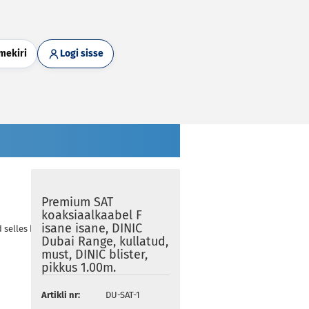
mekiri
Logi sisse
Premium SAT
koaksiaalkaabel F
isane isane, DINIC
d selles kategoorias
Dubai Range, kullatud,
must, DINIC blister,
pikkus 1.00m.
Artikli nr:
DU-SAT-1