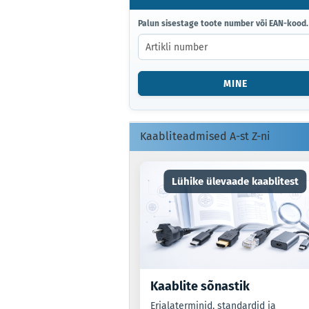
PALUN
Palun sisestage toote number või EAN-kood.
SISESTAGE
TOOTE
NUMBER
VÕI
MINE
EAN-
KOOD.
Kaabliteadmised A-st Z-ni
Lühike ülevaade kaablitest
Kaablite sõnastik
Erialaterminid, standardid ja