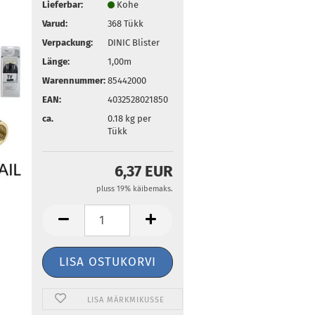
Lieferbar:
Kohe
Varud:
368
Tükk
Verpackung:
DINIC Blister
Länge:
1,00m
Warennummer:
85442000
EAN:
4032528021850
ca.
0.18
kg per
Tükk
6,37 EUR
pluss 19% käibemaks.
LISA MÄRKMIKUSSE