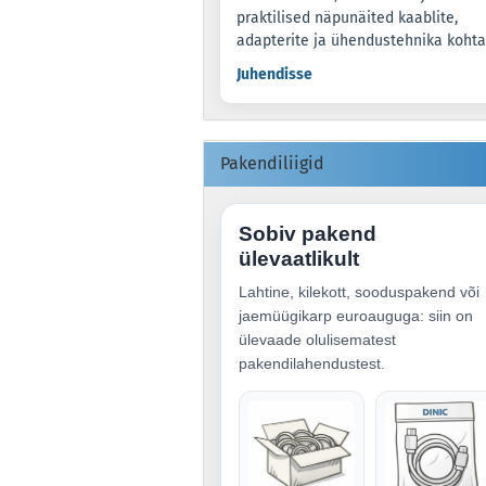
praktilised näpunäited kaablite,
adapterite ja ühendustehnika kohta
Juhendisse
Pakendiliigid
Sobiv pakend
ülevaatlikult
Lahtine, kilekott, sooduspakend või
jaemüügikarp euroauguga: siin on
ülevaade olulisematest
pakendilahendustest.