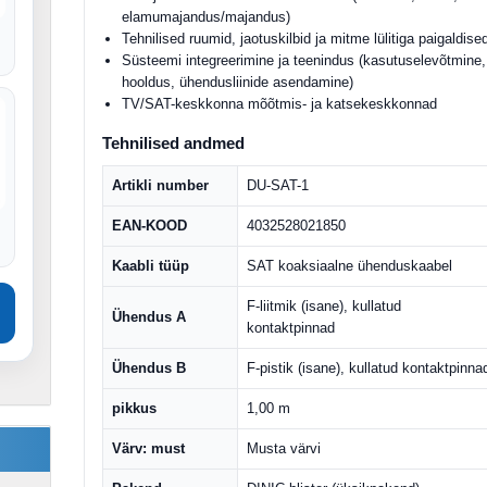
elamumajandus/majandus)
Tehnilised ruumid, jaotuskilbid ja mitme lülitiga paigaldise
Süsteemi integreerimine ja teenindus (kasutuselevõtmine,
hooldus, ühendusliinide asendamine)
TV/SAT-keskkonna mõõtmis- ja katsekeskkonnad
Tehnilised andmed
Artikli number
DU-SAT-1
EAN-KOOD
4032528021850
Kaabli tüüp
SAT koaksiaalne ühenduskaabel
F-liitmik (isane), kullatud
Ühendus A
kontaktpinnad
Ühendus B
F-pistik (isane), kullatud kontaktpinna
pikkus
1,00 m
Värv: must
Musta värvi