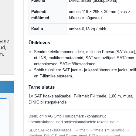
Pakend
DINIC blister (üksikpakend)
Pakendi
umbes 116 × 295 × 30 mm (laius ×
mõõtmed
kõrgus × sügavus)
Kaal u.
umbes 0,18 kg / tükk
sane
Ühilduvus
ud,
Seadmetele/komponentidele, millel on F-pesa (SAT/koax)
m.
nt LNB, multikommutaatorid, SAT-vastuvõtjad, SAT/koax
antennipesad, SAT-mõõteseadmed.
Sobib tüüpiliste SAT jaotus- ja kaabliühenduste jaoks, mill
on F-liitmike süsteem.
Tarne ulatus
1× SAT koaksiaalkaabel, F-liitmelt F-liitmele, 1,00 m, must,
DINIC blisterpakendis
DINIC on MAG GmbH kaubamärk - kohandatud
ühenduslahendused professionaalsetele rakendustele.
SEO: SAT koaksiaalkaabel F-liitmelt F-liitmele 1m, kullatud F-