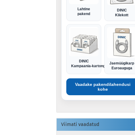
Lahtine
DINIC
pakend
Kilekott
DINIC
Jaemüügikarp
Kampaania-kartong
Euroauguga
Vaadake pakendilahendusi
kohe
Viimati vaadatud