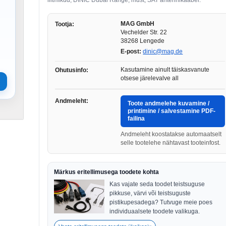
liitmikud, DINIC Dubai Range, must, SAT antennikaabel.
MAG GmbH
Tootja:
Vechelder Str. 22
38268 Lengede
E-post:
dinic@mag.de
Kasutamine ainult täiskasvanute
Ohutusinfo:
otsese järelevalve all
Andmeleht:
Toote andmelehe kuvamine /
printimine / salvestamine PDF-
failina
Andmeleht koostatakse automaatselt
selle tootelehe nähtavast tooteinfost.
Märkus eritellimusega toodete kohta
Kas vajate seda toodet teistsuguse
pikkuse, värvi või teistsuguste
pistikupesadega? Tutvuge meie poes
individuaalsete toodete valikuga.