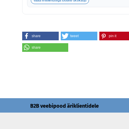
Vaata eritellimusega toodete üksikasju
share
tweet
pin it
share
B2B veebipood äriklientidele