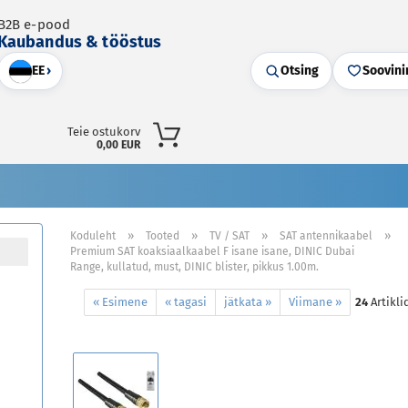
B2B e-pood
Kaubandus & tööstus
EE
›
Otsing
Soovini
Teie ostukorv
0,00 EUR
»
»
»
»
Koduleht
Tooted
TV / SAT
SAT antennikaabel
Premium SAT koaksiaalkaabel F isane isane, DINIC Dubai
Range, kullatud, must, DINIC blister, pikkus 1.00m.
« Esimene
« tagasi
jätkata »
Viimane »
24
Artikli