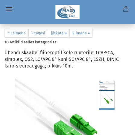
« Esimene
« tagasi
jätkata »
Viimane »
18
Artiklid selles kategoorias
Ühenduskaabel fiiberoptilisele ruuterile, LCA-SCA,
simplex, OS2, LC/APC 8° kuni SC/APC 8°, LSZH, DINIC
karbis euroauguga, pikkus 10m.