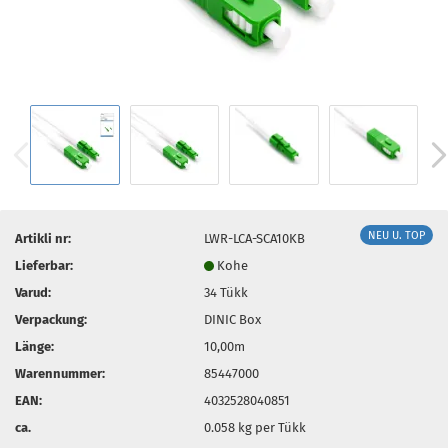
NEU U. TOP
Artikli nr:
LWR-LCA-SCA10KB
Lieferbar:
Kohe
Varud:
34
Tükk
Verpackung:
DINIC Box
Länge:
10,00m
Warennummer:
85447000
EAN:
4032528040851
ca.
0.058
kg per Tükk