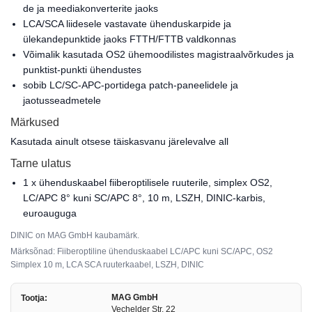
de ja meediakonverterite jaoks
LCA/SCA liidesele vastavate ühenduskarpide ja
ülekandepunktide jaoks FTTH/FTTB valdkonnas
Võimalik kasutada OS2 ühemoodilistes magistraalvõrkudes ja
punktist-punkti ühendustes
sobib LC/SC-APC-portidega patch-paneelidele ja
jaotusseadmetele
Märkused
Kasutada ainult otsese täiskasvanu järelevalve all
Tarne ulatus
1 x ühenduskaabel fiiberoptilisele ruuterile, simplex OS2,
LC/APC 8° kuni SC/APC 8°, 10 m, LSZH, DINIC-karbis,
euroauguga
DINIC on MAG GmbH kaubamärk.
Märksõnad: Fiiberoptiline ühenduskaabel LC/APC kuni SC/APC, OS2
Simplex 10 m, LCA SCA ruuterkaabel, LSZH, DINIC
MAG GmbH
Tootja:
Vechelder Str. 22