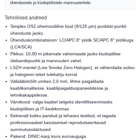
ühendustele ja kiudoptilistele marsruuteritele.
Tehnilised andmed
Simplex OS2 ühemoodiline kiud (9/125 µm) punktist-punkti
ühenduste jaoks.
Ühenduskombinatsioon: LC/APC 8° pistik SC/APC 8° pistikuga
(LCA/SCA)
Pikkus: 10,00 m pikemate vahemaade jaoks kiudoptilise
ülekandepunkti ja marsruuteri vahel.
LSZH mantel (Low Smoke Zero Halogen), et vähendada suitsu
ja halogeeni teket tulekahju korral.
Välisläbimõõt umbes 2,0 mm, lihtne paigaldada
kaablikanalitesse, kaablipaigalduspaneelidesse ja
tehnikakappidesse.
Värvikood: valge kaabel selgeks identifitseerimiseks
kiudoptilises ja IT-keskkonnas
Eelnevalt kokku pandud ja tehases testitud, et tagada
professionaalsel kasutamisel reprodutseeritavad
summutusväärtused.
Pakend: DINIC-karp koos euroauguga