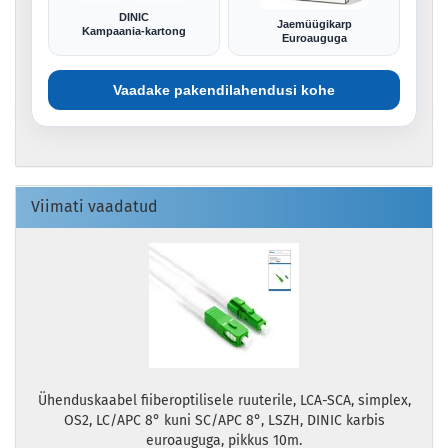
DINIC
Jaemüügikarp
Kampaania-kartong
Euroauguga
Vaadake pakendilahendusi kohe
Viimati vaadatud
Ühenduskaabel fiiberoptilisele ruuterile, LCA-SCA, simplex,
OS2, LC/APC 8° kuni SC/APC 8°, LSZH, DINIC karbis
euroauguga, pikkus 10m.