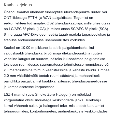
Kaabli kirjeldus
Ühenduskaabel ühendab fiiberoptilisi ülekandepunkte ruuteri või
ONT-liidesega FTTH- ja WAN-paigaldistes. Tegemist on
eelkonflekteeritud simplex OS2 ühenduskaabliga, mille ühes otsas
on LC/APC 8° pistik (LCA) ja teises otsas SC/APC 8° pistik (SCA).
8° nurgaga APC-lõike geomeetria tagab madala tagasivoolukao ja
stabiilse andmeedastuse ühemoodilistes võrkudes.
Kaabel on 10,00 m pikkune ja sobib paigaldamiseks, kui
valguskaabli ühenduskarbi või maja ülekandepunkti ja ruuteri
vaheline kaugus on suurem, näiteks kui seadmed paigutatakse
teistesse ruumidesse, suurematesse tehnilistesse ruumidesse või
kui marsruutimine toimub kaablitrasside ja kanalite kaudu. Umbes
2,0 mm välisläbimõõt toetab ruumi säästvat ja mehaaniliselt
paindlikku paigaldamist kaablikanalitesse, ühenduspaneelidesse
ja kompaktsetesse korpustesse.
LSZH-mantel (Low Smoke Zero Halogen) on mõeldud
kõrgendatud ohutusnõuetega keskkondade jaoks. Tulekahju
korral väheneb suitsu ja halogeeni teke, mis toetab kasutamist
tehnoruumides, kontorihoonetes, andmekeskuste keskkondades