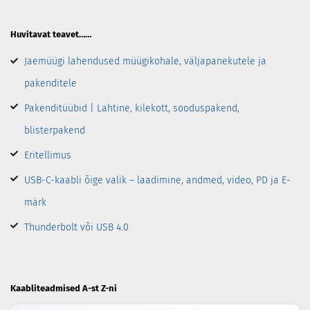
Huvitavat teavet……
Jaemüügi lahendused müügikohale, väljapanekutele ja
pakenditele
Pakenditüübid | Lahtine, kilekott, sooduspakend,
blisterpakend
Eritellimus
USB-C-kaabli õige valik – laadimine, andmed, video, PD ja E-
märk
Thunderbolt või USB 4.0
Kaabliteadmised A-st Z-ni