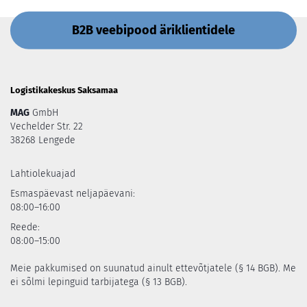
B2B veebipood äriklientidele
Logistikakeskus Saksamaa
MAG
GmbH
Vechelder Str. 22
38268 Lengede
Lahtiolekuajad
Esmaspäevast neljapäevani:
08:00–16:00
Reede:
08:00–15:00
Meie pakkumised on suunatud ainult ettevõtjatele (§ 14 BGB). Me
ei sõlmi lepinguid tarbijatega (§ 13 BGB).