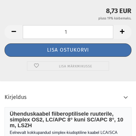
8,73 EUR
pluss 19% käibemaks.
LISA MÄRKMIKUSSE
Kirjeldus
Ühenduskaabel fiiberoptilisele ruuterile,
simplex OS2, LC/APC 8° kuni SC/APC 8°, 10
m, LSZH
Eelnevalt kokkupandud simplex-kiudoptiline kaabel LCA/SCA