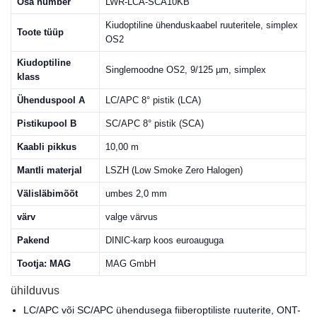
Osa number
LWR-LCA-SCA10KB
Kiudoptiline ühenduskaabel ruuteritele, simplex
Toote tüüp
OS2
Kiudoptiline
Singlemoodne OS2, 9/125 µm, simplex
klass
Ühenduspool A
LC/APC 8° pistik (LCA)
Pistikupool B
SC/APC 8° pistik (SCA)
Kaabli pikkus
10,00 m
Mantli materjal
LSZH (Low Smoke Zero Halogen)
Välisläbimõõt
umbes 2,0 mm
värv
valge värvus
Pakend
DINIC-karp koos euroauguga
Tootja: MAG
MAG GmbH
ühilduvus
LC/APC või SC/APC ühendusega fiiberoptiliste ruuterite, ONT-