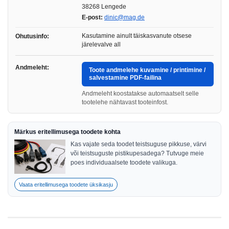
38268 Lengede
E-post:
dinic@mag.de
Kasutamine ainult täiskasvanute otsese
Ohutusinfo:
järelevalve all
Andmeleht:
Toote andmelehe kuvamine / printimine /
salvestamine PDF-failina
Andmeleht koostatakse automaatselt selle
tootelehe nähtavast tooteinfost.
Märkus eritellimusega toodete kohta
Kas vajate seda toodet teistsuguse pikkuse, värvi
või teistsuguste pistikupesadega? Tutvuge meie
poes individuaalsete toodete valikuga.
Vaata eritellimusega toodete üksikasju