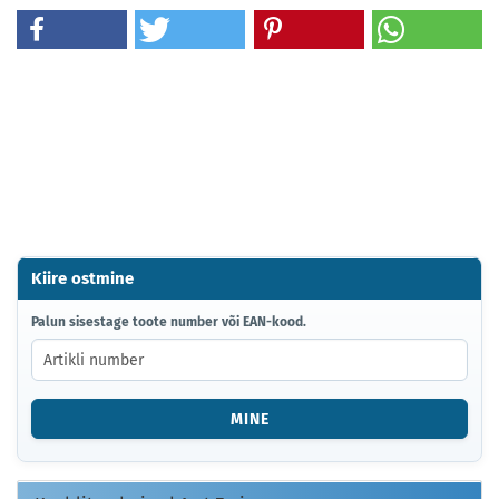
Kiire ostmine
PALUN
Palun sisestage toote number või EAN-kood.
SISESTAGE
TOOTE
NUMBER
VÕI
MINE
EAN-
KOOD.