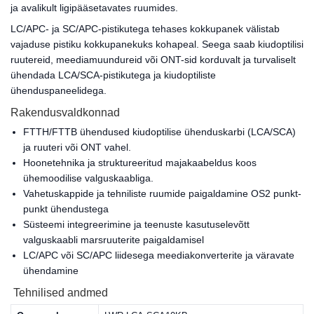
ja avalikult ligipääsetavates ruumides.
LC/APC- ja SC/APC-pistikutega tehases kokkupanek välistab
vajaduse pistiku kokkupanekuks kohapeal. Seega saab kiudoptilisi
ruutereid, meediamuundureid või ONT-sid korduvalt ja turvaliselt
ühendada LCA/SCA-pistikutega ja kiudoptiliste
ühenduspaneelidega.
Rakendusvaldkonnad
FTTH/FTTB ühendused kiudoptilise ühenduskarbi (LCA/SCA)
ja ruuteri või ONT vahel.
Hoonetehnika ja struktureeritud majakaabeldus koos
ühemoodilise valguskaabliga.
Vahetuskappide ja tehniliste ruumide paigaldamine OS2 punkt-
punkt ühendustega
Süsteemi integreerimine ja teenuste kasutuselevõtt
valguskaabli marsruuterite paigaldamisel
LC/APC või SC/APC liidesega meediakonverterite ja väravate
ühendamine
Tehnilised andmed