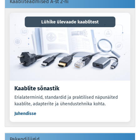
Kaabliteadmised A-st Z-ni
Lühike ülevaade kaablitest
Kaablite sõnastik
Erialaterminid, standardid ja praktilised näpunäited
kaablite, adapterite ja ühendustehnika kohta.
Juhendisse
Pakendiliigid