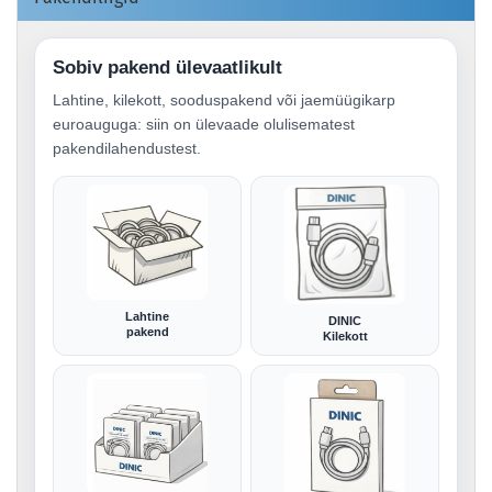
Sobiv pakend ülevaatlikult
Lahtine, kilekott, sooduspakend või jaemüügikarp
euroauguga: siin on ülevaade olulisematest
pakendilahendustest.
Lahtine
DINIC
pakend
Kilekott