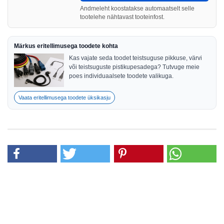
Andmeleht koostatakse automaatselt selle
tootelehe nähtavast tooteinfost.
Märkus eritellimusega toodete kohta
Kas vajate seda toodet teistsuguse pikkuse, värvi
või teistsuguste pistikupesadega? Tutvuge meie
poes individuaalsete toodete valikuga.
Vaata eritellimusega toodete üksikasju