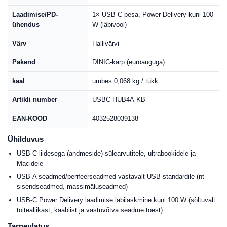
Laadimise/PD-
1× USB-C pesa, Power Delivery kuni 100
ühendus
W (läbivool)
Värv
Hallivärvi
Pakend
DINIC-karp (euroauguga)
kaal
umbes 0,068 kg / tükk
Artikli number
USBC-HUB4A-KB
EAN-KOOD
4032528039138
Ühilduvus
USB-C-liidesega (andmeside) sülearvutitele, ultrabookidele ja
Macidele
USB-A seadmed/perifeerseadmed vastavalt USB-standardile (nt
sisendseadmed, massimäluseadmed)
USB-C Power Delivery laadimise läbilaskmine kuni 100 W (sõltuvalt
toiteallikast, kaablist ja vastuvõtva seadme toest)
Tarneulatus