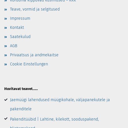
Korduma kippuvad küsimused – KKK
Teave, vormid ja selgitused
Impressum
Kontakt
Saatekulud
AGB
Privaatsus ja andmekaitse
Cookie Einstellungen
Huvitavat teavet……
Jaemüügi lahendused müügikohale, väljapanekutele ja
pakenditele
Pakenditüübid | Lahtine, kilekott, sooduspakend,