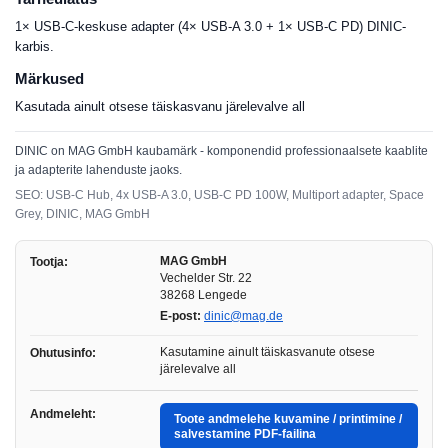
1× USB-C-keskuse adapter (4× USB-A 3.0 + 1× USB-C PD) DINIC-
karbis.
Märkused
Kasutada ainult otsese täiskasvanu järelevalve all
DINIC on MAG GmbH kaubamärk - komponendid professionaalsete kaablite
ja adapterite lahenduste jaoks.
SEO: USB-C Hub, 4x USB-A 3.0, USB-C PD 100W, Multiport adapter, Space
Grey, DINIC, MAG GmbH
MAG GmbH
Tootja:
Vechelder Str. 22
38268 Lengede
E-post:
dinic@mag.de
Kasutamine ainult täiskasvanute otsese
Ohutusinfo:
järelevalve all
Andmeleht:
Toote andmelehe kuvamine / printimine /
salvestamine PDF-failina