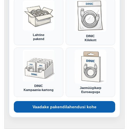
Lahtine
DINIC
pakend
Kilekott
DINIC
Jaemüügikarp
Kampaania-kartong
Euroauguga
Vaadake pakendilahendusi kohe