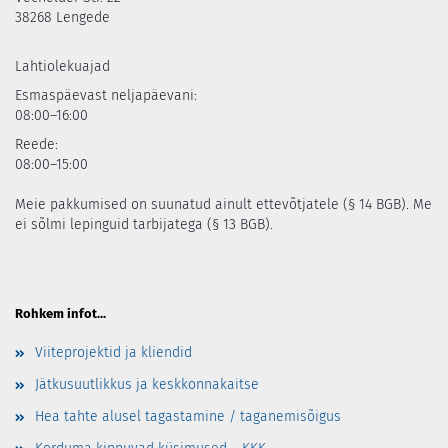
38268 Lengede
Lahtiolekuajad
Esmaspäevast neljapäevani:
08:00–16:00
Reede:
08:00–15:00
Meie pakkumised on suunatud ainult ettevõtjatele (§ 14 BGB). Me
ei sõlmi lepinguid tarbijatega (§ 13 BGB).
Rohkem infot...
Viiteprojektid ja kliendid
Jätkusuutlikkus ja keskkonnakaitse
Hea tahte alusel tagastamine / taganemisõigus