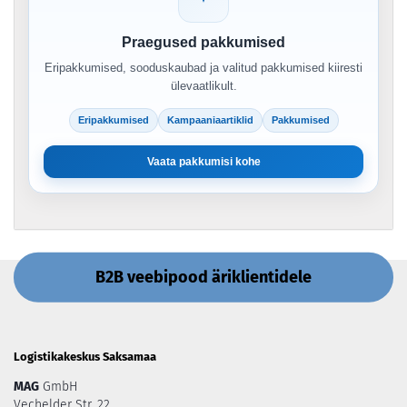
Praegused pakkumised
Eripakkumised, sooduskaubad ja valitud pakkumised kiiresti
ülevaatlikult.
Eripakkumised
Kampaaniaartiklid
Pakkumised
Vaata pakkumisi kohe
B2B veebipood äriklientidele
Logistikakeskus Saksamaa
MAG
GmbH
Vechelder Str. 22