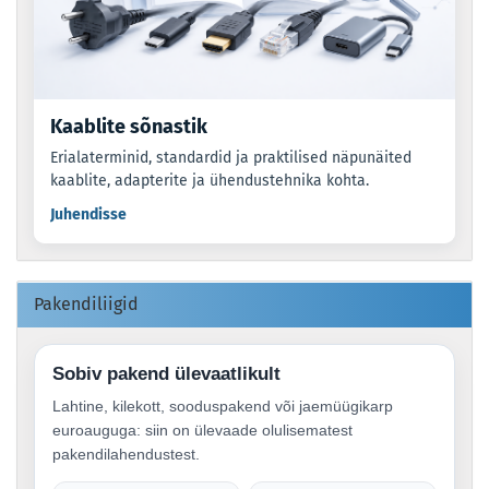
Kaablite sõnastik
Erialaterminid, standardid ja praktilised näpunäited
kaablite, adapterite ja ühendustehnika kohta.
Juhendisse
Pakendiliigid
Sobiv pakend ülevaatlikult
Lahtine, kilekott, sooduspakend või jaemüügikarp
euroauguga: siin on ülevaade olulisematest
pakendilahendustest.