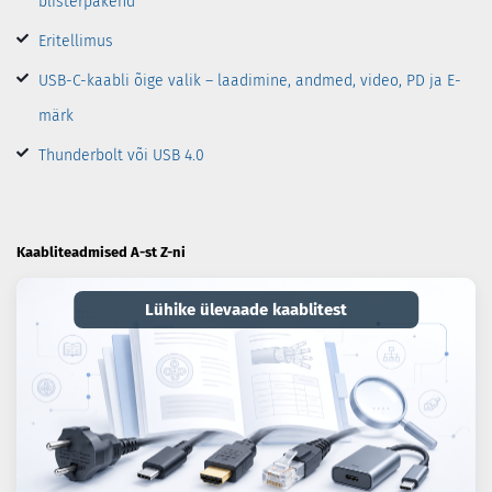
blisterpakend
Eritellimus
USB-C-kaabli õige valik – laadimine, andmed, video, PD ja E-
märk
Thunderbolt või USB 4.0
Kaabliteadmised A-st Z-ni
Lühike ülevaade kaablitest