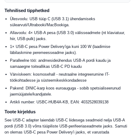
Tehnilised tipphetked
Ülesvoolu: USB tüüp C (USB 3.1) ühendamiseks
sülearvuti/Ultrabooki/MacBookiga.
Allavoolu: 4× USB-A pesa (USB 3.0) välisseadmete (nt klaviatuur,
hiir, USB-pulk) jaoks.
1× USB-C pesa Power Delivery'iga kuni 100 W (laadimise
läbilaskmine peremeesseadme jaoks).
Paralleelne töö: andmesideühendus USB-A pordi kaudu ja
samaaegne toiteallikas USB-C PD kaudu
Värviskeem: kosmosehall - neutraalne integreerumine IT-
töökohtadesse ja süsteemikeskkondadesse
Pakend: DINIC-karp koos euroauguga - sobib spetsialiseerunud
jaemüüjatele/kandjatele.
Artikli number: USBC-HUB4A-KB, EAN: 4032528039138
Toote kirjeldus
See USB-C adapter laiendab USB-C liidesega seadmeid nelja USB-A
pordi (USB 3.0) võrra tüüpiliste USB-perifeeriaseadmete jaoks. Samuti
on olemas USB-C pesa Power Delivery'i jaoks, et varustada