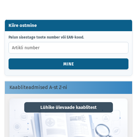
Kiire ostmine
PALUN
Palun sisestage toote number või EAN-kood.
SISESTAGE
TOOTE
NUMBER
VÕI
MINE
EAN-
KOOD.
Kaabliteadmised A-st Z-ni
Lühike ülevaade kaablitest