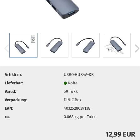
Artikli nr:
USBC-HUB4A-KB
Lieferbar:
Kohe
Varud:
59
Tükk
Verpackung:
DINIC Box
EAN:
4032528039138
ca.
0.068
kg per Tükk
12,99 EUR