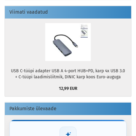
Viimati vaadatud
USB C-tüüpi adapter USB A 4-port HUB+PD, karp 4x USB 3.0
+ C-tüüpi laadimisliitmik, DINIC karp koos Euro-auguga
12,99 EUR
Pakkumiste ülevaade