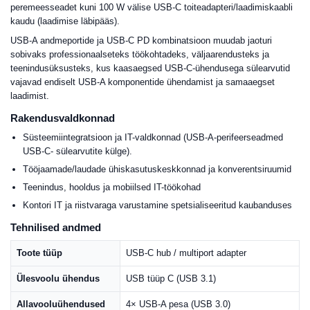
peremeesseadet kuni 100 W välise USB-C toiteadapteri/laadimiskaabli
kaudu (laadimise läbipääs).
USB-A andmeportide ja USB-C PD kombinatsioon muudab jaoturi
sobivaks professionaalseteks töökohtadeks, väljaarendusteks ja
teenindusüksusteks, kus kaasaegsed USB-C-ühendusega sülearvutid
vajavad endiselt USB-A komponentide ühendamist ja samaaegset
laadimist.
Rakendusvaldkonnad
Süsteemiintegratsioon ja IT-valdkonnad (USB-A-perifeerseadmed
USB-C- sülearvutite külge).
Tööjaamade/laudade ühiskasutuskeskkonnad ja konverentsiruumid
Teenindus, hooldus ja mobiilsed IT-töökohad
Kontori IT ja riistvaraga varustamine spetsialiseeritud kaubanduses
Tehnilised andmed
Toote tüüp
USB-C hub / multiport adapter
Ülesvoolu ühendus
USB tüüp C (USB 3.1)
Allavooluühendused
4× USB-A pesa (USB 3.0)