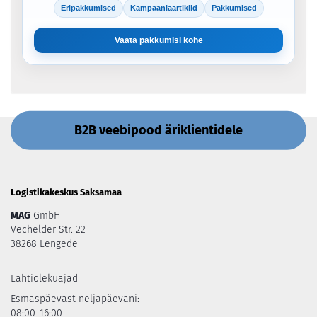
Eripakkumised
Kampaaniaartiklid
Pakkumised
Vaata pakkumisi kohe
B2B veebipood äriklientidele
Logistikakeskus Saksamaa
MAG
GmbH
Vechelder Str. 22
38268 Lengede
Lahtiolekuajad
Esmaspäevast neljapäevani:
08:00–16:00