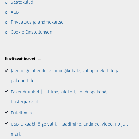
Saatekulud
AGB
Privaatsus ja andmekaitse
Cookie Einstellungen
Huvitavat teavet……
Jaemüügi lahendused müügikohale, väljapanekutele ja
pakenditele
Pakenditüübid | Lahtine, kilekott, sooduspakend,
blisterpakend
Eritellimus
USB-C-kaabli õige valik – laadimine, andmed, video, PD ja E-
märk