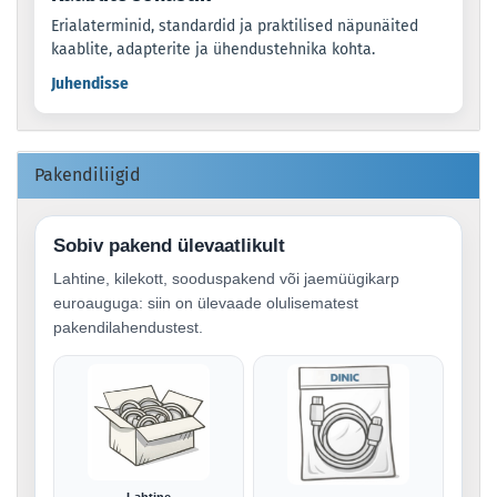
Erialaterminid, standardid ja praktilised näpunäited
kaablite, adapterite ja ühendustehnika kohta.
Juhendisse
Pakendiliigid
Sobiv pakend ülevaatlikult
Lahtine, kilekott, sooduspakend või jaemüügikarp
euroauguga: siin on ülevaade olulisematest
pakendilahendustest.
Lahtine