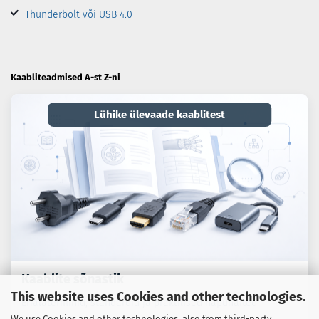
Thunderbolt või USB 4.0
Kaabliteadmised A-st Z-ni
Lühike ülevaade kaablitest
Kaablite sõnastik
This website uses Cookies and other technologies.
Erialaterminid, standardid ja praktilised näpunäited
We use Cookies and other technologies, also from third-party