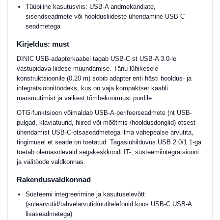
Tüüpiline kasutusviis: USB-A andmekandjate,
sisendseadmete või hooldusliideste ühendamine USB-C
seadmetega
Kirjeldus: must
DINIC USB-adapterkaabel tagab USB-C-st USB-A 3.0-le
vastupidava liidese muundamise. Tänu lühikesele
konstruktsioonile (0,20 m) sobib adapter eriti hästi hooldus- ja
integratsioonitöödeks, kus on vaja kompaktset kaabli
marsruutimist ja väikest tõmbekoormust pordile.
OTG-funktsioon võimaldab USB-A-perifeerseadmete (nt USB-
pulgad, klaviatuurid, hiired või mõõtmis-/hooldusdonglid) otsest
ühendamist USB-C-otsaseadmetega ilma vahepealse arvutita,
tingimusel et seade on toetatud. Tagasiühilduvus USB 2.0/1.1-ga
toetab olemasolevaid segakeskkondi IT-, süsteemiintegratsiooni
ja välitööde valdkonnas.
Rakendusvaldkonnad
Süsteemi integreerimine ja kasutuselevõtt
(sülearvutid/tahvelarvutid/nutitelefonid koos USB-C USB-A
lisaseadmetega).