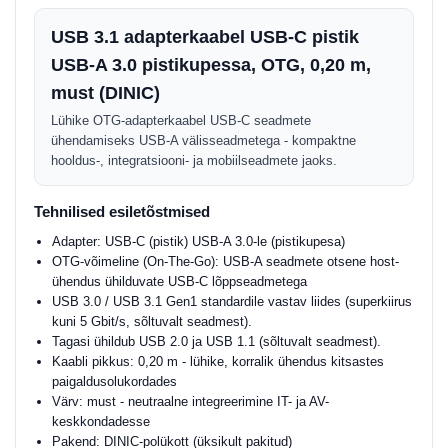
USB 3.1 adapterkaabel USB-C pistik
USB-A 3.0 pistikupessa, OTG, 0,20 m,
must (DINIC)
Lühike OTG-adapterkaabel USB-C seadmete
ühendamiseks USB-A välisseadmetega - kompaktne
hooldus-, integratsiooni- ja mobiilseadmete jaoks.
Tehnilised esiletõstmised
Adapter: USB-C (pistik) USB-A 3.0-le (pistikupesa)
OTG-võimeline (On-The-Go): USB-A seadmete otsene host-
ühendus ühilduvate USB-C lõppseadmetega
USB 3.0 / USB 3.1 Gen1 standardile vastav liides (superkiirus
kuni 5 Gbit/s, sõltuvalt seadmest).
Tagasi ühildub USB 2.0 ja USB 1.1 (sõltuvalt seadmest).
Kaabli pikkus: 0,20 m - lühike, korralik ühendus kitsastes
paigaldusolukordades
Värv: must - neutraalne integreerimine IT- ja AV-
keskkondadesse
Pakend: DINIC-polükott (üksikult pakitud)