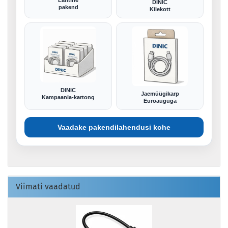
DINIC
pakend
Kilekott
DINIC
Jaemüügikarp
Kampaania-kartong
Euroauguga
Vaadake pakendilahendusi kohe
Viimati vaadatud