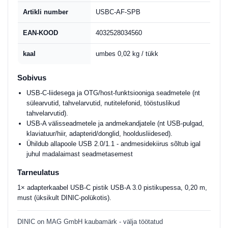
Artikli number
USBC-AF-SPB
EAN-KOOD
4032528034560
kaal
umbes 0,02 kg / tükk
Sobivus
USB-C-liidesega ja OTG/host-funktsiooniga seadmetele (nt
sülearvutid, tahvelarvutid, nutitelefonid, tööstuslikud
tahvelarvutid).
USB-A välisseadmetele ja andmekandjatele (nt USB-pulgad,
klaviatuur/hiir, adapterid/donglid, hooldusliidesed).
Ühildub allapoole USB 2.0/1.1 - andmesidekiirus sõltub igal
juhul madalaimast seadmetasemest
Tarneulatus
1× adapterkaabel USB-C pistik USB-A 3.0 pistikupessa, 0,20 m,
must (üksikult DINIC-polükotis).
DINIC on MAG GmbH kaubamärk - välja töötatud