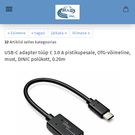
« Esimene
« tagasi
jätkata »
Viimane »
32
Artiklid selles kategoorias
USB-C adapter tüüp C 3.0 A pistikupesale, OTG-võimeline,
must, DINIC polükott, 0.20m