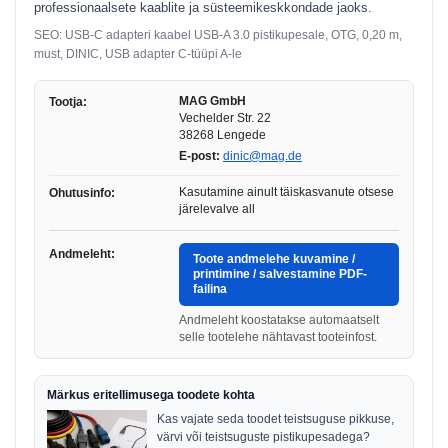
professionaalsete kaablite ja süsteemikeskkondade jaoks.
SEO: USB-C adapteri kaabel USB-A 3.0 pistikupesale, OTG, 0,20 m,
must, DINIC, USB adapter C-tüüpi A-le
MAG GmbH
Tootja:
Vechelder Str. 22
38268 Lengede
E-post:
dinic@mag.de
Kasutamine ainult täiskasvanute otsese
Ohutusinfo:
järelevalve all
Andmeleht:
Toote andmelehe kuvamine /
printimine / salvestamine PDF-
failina
Andmeleht koostatakse automaatselt
selle tootelehe nähtavast tooteinfost.
Märkus eritellimusega toodete kohta
Kas vajate seda toodet teistsuguse pikkuse,
värvi või teistsuguste pistikupesadega?