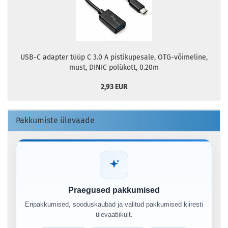
USB-C adapter tüüp C 3.0 A pistikupesale, OTG-võimeline,
must, DINIC polükott, 0.20m
2,93 EUR
Pakkumiste ülevaade
Praegused pakkumised
Eripakkumised, sooduskaubad ja valitud pakkumised kiiresti
ülevaatlikult.