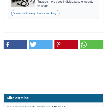
Tutvuge meie poes individuaalsete toodete
valikuga.
Vaata eritellimusega toodete üksikasju
Kiire ostmine