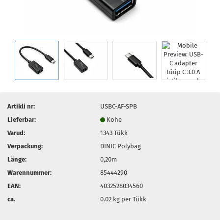
Artikli nr:
USBC-AF-SPB
Lieferbar:
Kohe
Varud:
1343
Tükk
Verpackung:
DINIC Polybag
Länge:
0,20m
Warennummer:
85444290
EAN:
4032528034560
ca.
0.02
kg per Tükk