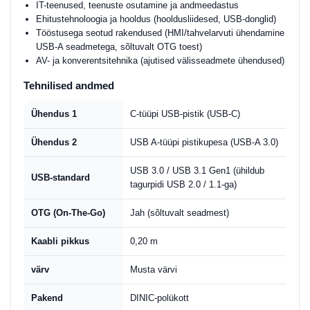
IT-teenused, teenuste osutamine ja andmeedastus
Ehitustehnoloogia ja hooldus (hooldusliidesed, USB-donglid)
Tööstusega seotud rakendused (HMI/tahvelarvuti ühendamine
USB-A seadmetega, sõltuvalt OTG toest)
AV- ja konverentsitehnika (ajutised välisseadmete ühendused)
Tehnilised andmed
Ühendus 1
C-tüüpi USB-pistik (USB-C)
Ühendus 2
USB A-tüüpi pistikupesa (USB-A 3.0)
USB 3.0 / USB 3.1 Gen1 (ühildub
USB-standard
tagurpidi USB 2.0 / 1.1-ga)
OTG (On-The-Go)
Jah (sõltuvalt seadmest)
Kaabli pikkus
0,20 m
värv
Musta värvi
Pakend
DINIC-polükott