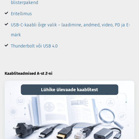
blisterpakend
Eritellimus
USB-C-kaabli õige valik – laadimine, andmed, video, PD ja E-
märk
Thunderbolt või USB 4.0
Kaabliteadmised A-st Z-ni
Lühike ülevaade kaablitest