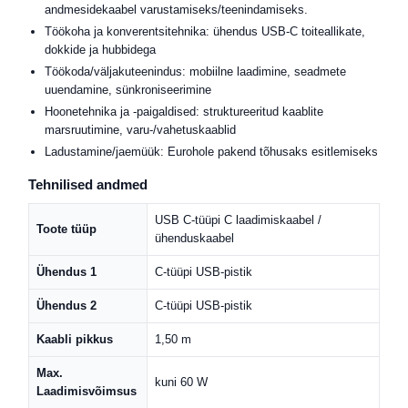
andmesidekaabel varustamiseks/teenindamiseks.
Töökoha ja konverentsitehnika: ühendus USB-C toiteallikate,
dokkide ja hubbidega
Töökoda/väljakuteenindus: mobiilne laadimine, seadmete
uuendamine, sünkroniseerimine
Hoonetehnika ja -paigaldised: struktureeritud kaablite
marsruutimine, varu-/vahetuskaablid
Ladustamine/jaemüük: Eurohole pakend tõhusaks esitlemiseks
Tehnilised andmed
USB C-tüüpi C laadimiskaabel /
Toote tüüp
ühenduskaabel
Ühendus 1
C-tüüpi USB-pistik
Ühendus 2
C-tüüpi USB-pistik
Kaabli pikkus
1,50 m
Max.
kuni 60 W
Laadimisvõimsus