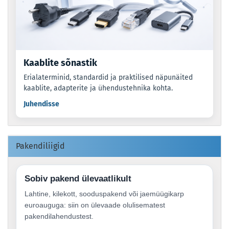
Kaablite sõnastik
Erialaterminid, standardid ja praktilised näpunäited
kaablite, adapterite ja ühendustehnika kohta.
Juhendisse
Pakendiliigid
Sobiv pakend ülevaatlikult
Lahtine, kilekott, sooduspakend või jaemüügikarp
euroauguga: siin on ülevaade olulisematest
pakendilahendustest.