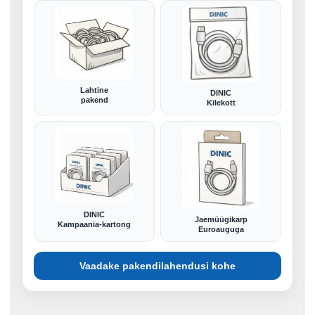
Lahtine
DINIC
pakend
Kilekott
DINIC
Jaemüügikarp
Kampaania-kartong
Euroauguga
Vaadake pakendilahendusi kohe