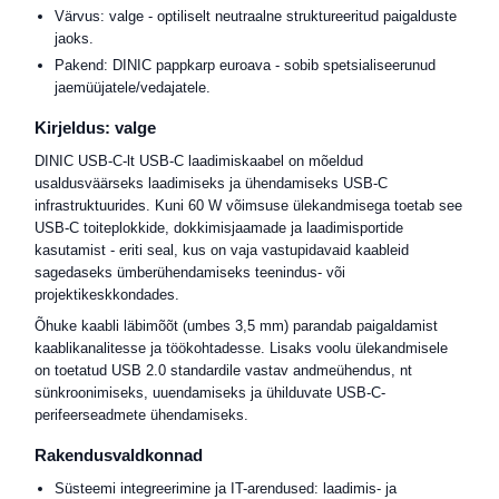
Värvus: valge - optiliselt neutraalne struktureeritud paigalduste
jaoks.
Pakend: DINIC pappkarp euroava - sobib spetsialiseerunud
jaemüüjatele/vedajatele.
Kirjeldus: valge
DINIC USB-C-lt USB-C laadimiskaabel on mõeldud
usaldusväärseks laadimiseks ja ühendamiseks USB-C
infrastruktuurides. Kuni 60 W võimsuse ülekandmisega toetab see
USB-C toiteplokkide, dokkimisjaamade ja laadimisportide
kasutamist - eriti seal, kus on vaja vastupidavaid kaableid
sagedaseks ümberühendamiseks teenindus- või
projektikeskkondades.
Õhuke kaabli läbimõõt (umbes 3,5 mm) parandab paigaldamist
kaablikanalitesse ja töökohtadesse. Lisaks voolu ülekandmisele
on toetatud USB 2.0 standardile vastav andmeühendus, nt
sünkroonimiseks, uuendamiseks ja ühilduvate USB-C-
perifeerseadmete ühendamiseks.
Rakendusvaldkonnad
Süsteemi integreerimine ja IT-arendused: laadimis- ja