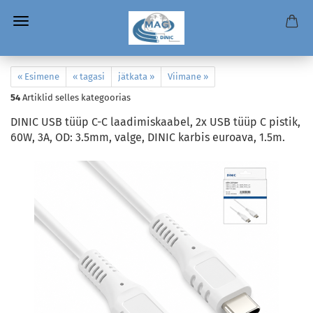
« Esimene
« tagasi
jätkata »
Viimane »
54
Artiklid selles kategoorias
DINIC USB tüüp C-C laadimiskaabel, 2x USB tüüp C pistik,
60W, 3A, OD: 3.5mm, valge, DINIC karbis euroava, 1.5m.