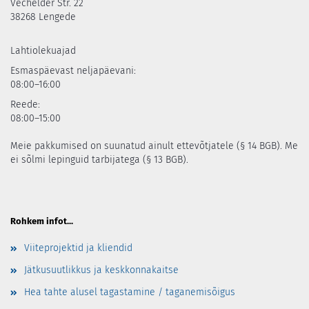
Vechelder Str. 22
38268 Lengede
Lahtiolekuajad
Esmaspäevast neljapäevani:
08:00–16:00
Reede:
08:00–15:00
Meie pakkumised on suunatud ainult ettevõtjatele (§ 14 BGB). Me
ei sõlmi lepinguid tarbijatega (§ 13 BGB).
Rohkem infot...
Viiteprojektid ja kliendid
Jätkusuutlikkus ja keskkonnakaitse
Hea tahte alusel tagastamine / taganemisõigus