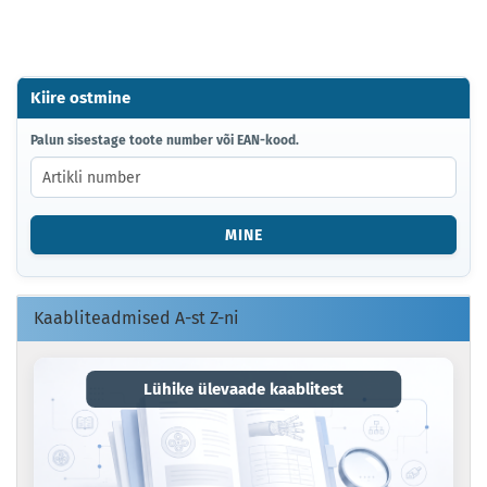
Kiire ostmine
PALUN
Palun sisestage toote number või EAN-kood.
SISESTAGE
TOOTE
NUMBER
VÕI
MINE
EAN-
KOOD.
Kaabliteadmised A-st Z-ni
Lühike ülevaade kaablitest