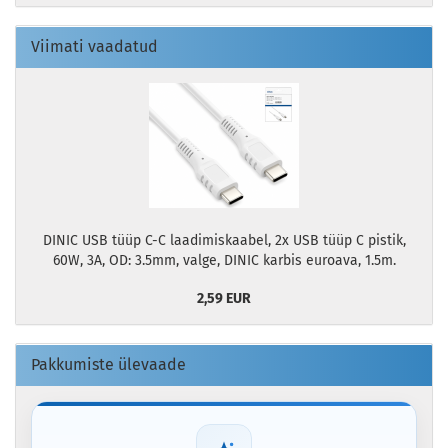
Viimati vaadatud
DINIC USB tüüp C-C laadimiskaabel, 2x USB tüüp C pistik,
60W, 3A, OD: 3.5mm, valge, DINIC karbis euroava, 1.5m.
2,59 EUR
Pakkumiste ülevaade