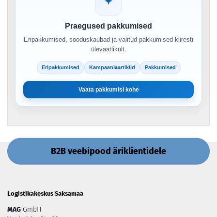
Praegused pakkumised
Eripakkumised, sooduskaubad ja valitud pakkumised kiiresti
ülevaatlikult.
Eripakkumised
Kampaaniaartiklid
Pakkumised
Vaata pakkumisi kohe
B2B veebipood äriklientidele
Logistikakeskus Saksamaa
MAG
GmbH