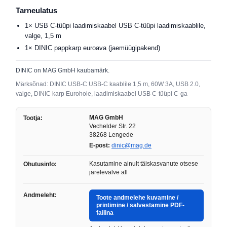
Tarneulatus
1× USB C-tüüpi laadimiskaabel USB C-tüüpi laadimiskaablile,
valge, 1,5 m
1× DINIC pappkarp euroava (jaemüügipakend)
DINIC on MAG GmbH kaubamärk.
Märksõnad: DINIC USB-C USB-C kaablile 1,5 m, 60W 3A, USB 2.0,
valge, DINIC karp Eurohole, laadimiskaabel USB C-tüüpi C-ga
MAG GmbH
Tootja:
Vechelder Str. 22
38268 Lengede
E-post:
dinic@mag.de
Kasutamine ainult täiskasvanute otsese
Ohutusinfo:
järelevalve all
Andmeleht:
Toote andmelehe kuvamine /
printimine / salvestamine PDF-
failina