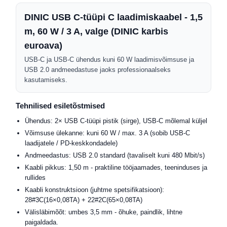
DINIC USB C-tüüpi C laadimiskaabel - 1,5
m, 60 W / 3 A, valge (DINIC karbis
euroava)
USB-C ja USB-C ühendus kuni 60 W laadimisvõimsuse ja
USB 2.0 andmeedastuse jaoks professionaalseks
kasutamiseks.
Tehnilised esiletõstmised
Ühendus: 2× USB C-tüüpi pistik (sirge), USB-C mõlemal küljel
Võimsuse ülekanne: kuni 60 W / max. 3 A (sobib USB-C
laadijatele / PD-keskkondadele)
Andmeedastus: USB 2.0 standard (tavaliselt kuni 480 Mbit/s)
Kaabli pikkus: 1,50 m - praktiline tööjaamades, teeninduses ja
rullides
Kaabli konstruktsioon (juhtme spetsifikatsioon):
28#3C(16×0,08TA) + 22#2C(65×0,08TA)
Välisläbimõõt: umbes 3,5 mm - õhuke, paindlik, lihtne
paigaldada.