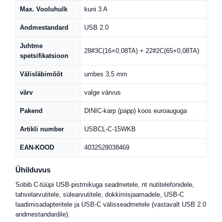
Max. Vooluhulk
kuni 3 A
Andmestandard
USB 2.0
Juhtme
28#3C(16×0,08TA) + 22#2C(65×0,08TA)
spetsifikatsioon
Välisläbimõõt
umbes 3,5 mm
värv
valge värvus
Pakend
DINIC-karp (papp) koos euroauguga
Artikli number
USBCL-C-15WKB
EAN-KOOD
4032528038469
Ühilduvus
Sobib C-tüüpi USB-pistmikuga seadmetele, nt nutitelefonidele,
tahvelarvutitele, sülearvutitele, dokkimisjaamadele, USB-C
laadimisadapteritele ja USB-C välisseadmetele (vastavalt USB 2.0
andmestandardile).