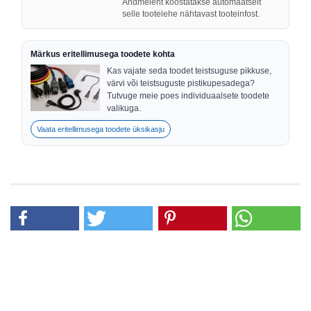
Andmeleht koostatakse automaatselt
selle tootelehe nähtavast tooteinfost.
Märkus eritellimusega toodete kohta
Kas vajate seda toodet teistsuguse pikkuse,
värvi või teistsuguste pistikupesadega?
Tutvuge meie poes individuaalsete toodete
valikuga.
Vaata eritellimusega toodete üksikasju