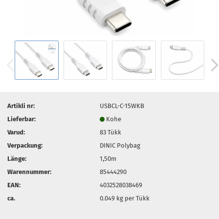
Artikli nr:
USBCL-C-15WKB
Lieferbar:
Kohe
Varud:
83
Tükk
Verpackung:
DINIC Polybag
Länge:
1,50m
Warennummer:
85444290
EAN:
4032528038469
ca.
0.049
kg per Tükk