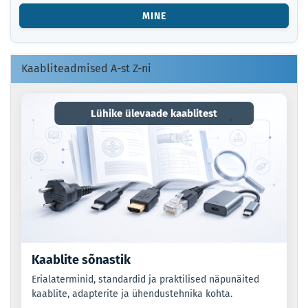
VÕI
MINE
EAN-
KOOD.
Kaabliteadmised A-st Z-ni
Lühike ülevaade kaablitest
Kaablite sõnastik
Erialaterminid, standardid ja praktilised näpunäited
kaablite, adapterite ja ühendustehnika kohta.