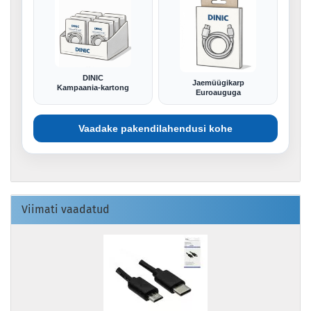
DINIC
Jaemüügikarp
Kampaania-kartong
Euroauguga
Vaadake pakendilahendusi kohe
Viimati vaadatud