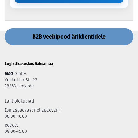
B2B veebipood äriklientidele
Logistikakeskus Saksamaa
MAG
GmbH
Vechelder Str. 22
38268 Lengede
Lahtiolekuajad
Esmaspäevast neljapäevani:
08:00–16:00
Reede:
08:00–15:00