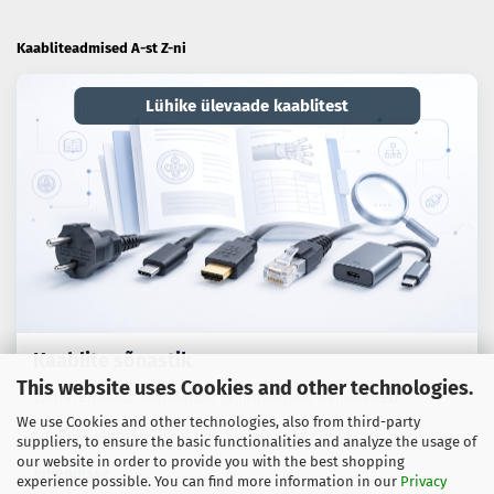
Kaabliteadmised A-st Z-ni
Lühike ülevaade kaablitest
Kaablite sõnastik
This website uses Cookies and other technologies.
Erialaterminid, standardid ja praktilised näpunäited
We use Cookies and other technologies, also from third-party
kaablite, adapterite ja ühendustehnika kohta.
suppliers, to ensure the basic functionalities and analyze the usage of
our website in order to provide you with the best shopping
Juhendisse
experience possible. You can find more information in our
Privacy