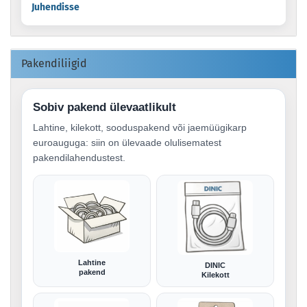
Juhendisse
Pakendiliigid
Sobiv pakend ülevaatlikult
Lahtine, kilekott, sooduspakend või jaemüügikarp
euroauguga: siin on ülevaade olulisematest
pakendilahendustest.
Lahtine
DINIC
pakend
Kilekott