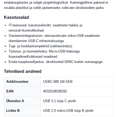
erialakauplustes ja selget projektilogistikat. Kartongipõhine pakend ei
sisalda plastikut ja sobib jaotamiseks sobivate üksiktoodete jaoks.
Kasutusalad
IT-teenused, kasutuselevõtt, seadmete haldus ja
remondi-/kontrollikohad
Süsteemiintegratsioon: olemasolevate mikro-USB-seadmete
ühendamine USB-C-infrastruktuuriga
Tugi- ja hoolduskomplektid (väliteenindus)
Tööstus- ja hoonetehnika: Micro-USB-liidesega
lisaseadmed/väikesed seadmed
Eriala kauplused/jaotus: üksiktooted DINIC-karbis euroauguga
Tehnilised andmed
Artiklinumber
USBC-MB-1M-SKB
EAN
4032528038292
Ühendus A
USB 3.1 tüüp C pistik
Liides B
USB 2.0 mikro-USB tüüp B pistik