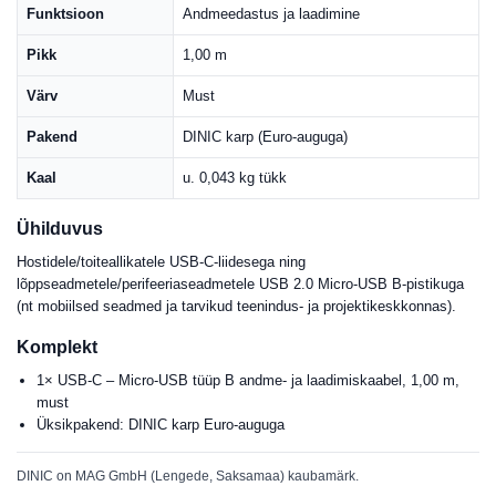
Funktsioon
Andmeedastus ja laadimine
Pikk
1,00 m
Värv
Must
Pakend
DINIC karp (Euro-auguga)
Kaal
u. 0,043 kg tükk
Ühilduvus
Hostidele/toiteallikatele USB-C-liidesega ning
lõppseadmetele/perifeeriaseadmetele USB 2.0 Micro-USB B-pistikuga
(nt mobiilsed seadmed ja tarvikud teenindus- ja projektikeskkonnas).
Komplekt
1× USB-C – Micro-USB tüüp B andme- ja laadimiskaabel, 1,00 m,
must
Üksikpakend: DINIC karp Euro-auguga
DINIC on MAG GmbH (Lengede, Saksamaa) kaubamärk.