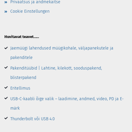
Privaatsus ja andmekaitse
Cookie Einstellungen
Huvitavat teavet……
Jaemüügi lahendused müügikohale, väljapanekutele ja
pakenditele
Pakenditüübid | Lahtine, kilekott, sooduspakend,
blisterpakend
Eritellimus
USB-C-kaabli õige valik – laadimine, andmed, video, PD ja E-
märk
Thunderbolt või USB 4.0