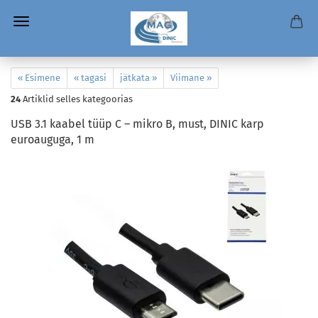
« Esimene
« tagasi
jätkata »
Viimane »
24
Artiklid selles kategoorias
USB 3.1 kaabel tüüp C – mikro B, must, DINIC karp
euroauguga, 1 m