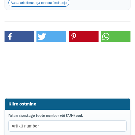
Vaata eritellimusega toodete üksikasju
Kiire ostmine
PALUN
Palun sisestage toote number või EAN-kood.
SISESTAGE
TOOTE
NUMBER