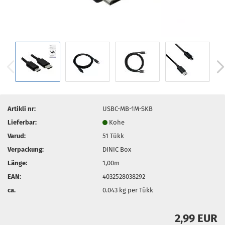
Artikli nr:
USBC-MB-1M-SKB
Lieferbar:
Kohe
Varud:
51
Tükk
Verpackung:
DINIC Box
Länge:
1,00m
EAN:
4032528038292
ca.
0.043
kg per Tükk
2,99 EUR