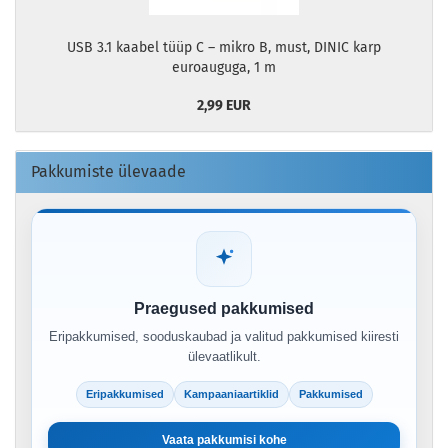
USB 3.1 kaabel tüüp C – mikro B, must, DINIC karp
euroauguga, 1 m
2,99 EUR
Pakkumiste ülevaade
Praegused pakkumised
Eripakkumised, sooduskaubad ja valitud pakkumised kiiresti
ülevaatlikult.
Eripakkumised
Kampaaniaartiklid
Pakkumised
Vaata pakkumisi kohe