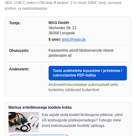
SEO: USB-C-mikro-USB tüüp B kaabel, 1 m, must, DINIC karp, euroauk,
andme- ja laadimiskaabel
MAG GmbH
Tootja:
Vechelder Str. 22
38268 Lengede
E-post:
dinic@mag.de
Kasutamine ainult täiskasvanute otsese
Ohutusinfo:
järelevalve all
Andmeleht:
Toote andmelehe kuvamine / printimine /
salvestamine PDF-failina
Andmeleht koostatakse automaatselt selle
tootelehe nähtavast tooteinfost.
Märkus eritellimusega toodete kohta
Kas vajate seda toodet teistsuguse pikkuse, värvi
või teistsuguste pistikupesadega? Tutvuge meie
poes individuaalsete toodete valikuga.