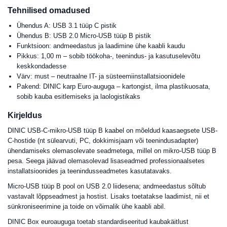
Tehnilised omadused
Ühendus A: USB 3.1 tüüp C pistik
Ühendus B: USB 2.0 Micro-USB tüüp B pistik
Funktsioon: andmeedastus ja laadimine ühe kaabli kaudu
Pikkus: 1,00 m – sobib töökoha-, teenindus- ja kasutuselevõtu
keskkondadesse
Värv: must – neutraalne IT- ja süsteemiinstallatsioonidele
Pakend: DINIC karp Euro-auguga – kartongist, ilma plastikuosata,
sobib kauba esitlemiseks ja laologistikaks
Kirjeldus
DINIC USB-C-mikro-USB tüüp B kaabel on mõeldud kaasaegsete USB-
C-hostide (nt sülearvuti, PC, dokkimisjaam või teenindusadapter)
ühendamiseks olemasolevate seadmetega, millel on mikro-USB tüüp B
pesa. Seega jäävad olemasolevad lisaseadmed professionaalsetes
installatsioonides ja teenindusseadmetes kasutatavaks.
Micro-USB tüüp B pool on USB 2.0 liidesena; andmeedastus sõltub
vastavalt lõppseadmest ja hostist. Lisaks toetatakse laadimist, nii et
sünkroniseerimine ja toide on võimalik ühe kaabli abil.
DINIC Box euroauguga toetab standardiseeritud kaubakäitlust