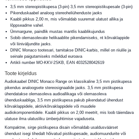
3,5 mm stereopistikupesa (3-pin) 3,5 mm stereopistikupesale (3-pin)
Pikenduskaabel analoog stereoheliühenduste jaoks
Kaabli pikkus 2,00 m, mis võimaldab suuremat ulatust allika ja
lõppseadme vahel.
Ümmargune, paindlik mustas mantlis kaablikujundus
Sobib olemasolevate helikaablite pikendamiseks, nt kõrvaklappide
või liiniväljundite jaoks.
DINIC Monaco tootesari, tarnitakse DINIC-karbis, millel on riiulile ja
seinale paigutamiseks mõeldud euroava
Artikli number MO-KKV-2SKB, EAN 4032528042619
Toote kirjeldus
Audiokaabel DINIC Monaco Range on klassikaline 3,5 mm pistikupesa
pikendus analoogsete stereosignaalide jaoks. 3,5 mm pistikupesa
ühendatakse olemasoleva audioallikaga või olemasoleva
ühenduskaabliga, 3,5 mm pistikupesa pakub pikendatud ühendust
kõrvaklappidele, aktiivkõrvaklappidele või muudele
audiokomponentidele. Kaabli pikkus on 2,00 meetrit, mis loob täiendava
ulatuse ilma ulatusliku ümberjuhtimise vajaduseta.
Kompaktne, sirge pistikupesa disain võimaldab usaldusväärset
ühendust isegi tihedalt hõivatud pistikupesade, audiomuundurite või