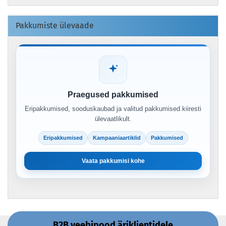
Pakkumiste ülevaade
Praegused pakkumised
Eripakkumised, sooduskaubad ja valitud pakkumised kiiresti
ülevaatlikult.
Eripakkumised
Kampaaniaartiklid
Pakkumised
Vaata pakkumisi kohe
B2B veebipood äriklientidele