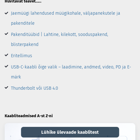
Huvitavat teavet……
Jaemüügi lahendused müügikohale, väljapanekutele ja
pakenditele
Pakenditüübid | Lahtine, kilekott, sooduspakend,
blisterpakend
Eritellimus
USB-C-kaabli õige valik – laadimine, andmed, video, PD ja E-
märk
Thunderbolt või USB 4.0
Kaabliteadmised A-st Z-ni
Lühike ülevaade kaablitest