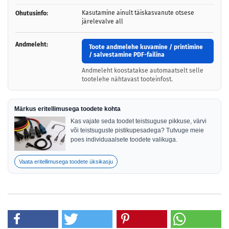
Kasutamine ainult täiskasvanute otsese
Ohutusinfo:
järelevalve all
Andmeleht:
Toote andmelehe kuvamine / printimine
/ salvestamine PDF-failina
Andmeleht koostatakse automaatselt selle
tootelehe nähtavast tooteinfost.
Märkus eritellimusega toodete kohta
Kas vajate seda toodet teistsuguse pikkuse, värvi
või teistsuguste pistikupesadega? Tutvuge meie
poes individuaalsete toodete valikuga.
Vaata eritellimusega toodete üksikasju