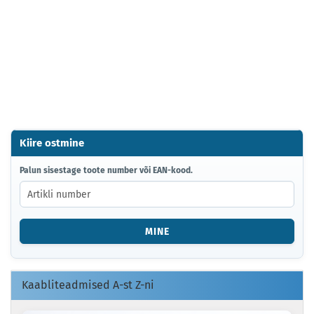
Kiire ostmine
PALUN
Palun sisestage toote number või EAN-kood.
SISESTAGE
TOOTE
NUMBER
VÕI
MINE
EAN-
KOOD.
Kaabliteadmised A-st Z-ni