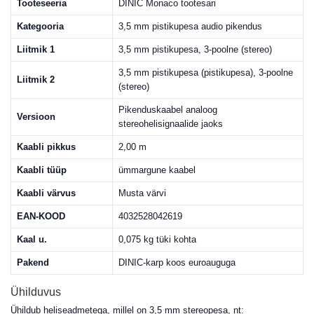
Tooteseeria
DINIC Monaco tootesari
Kategooria
3,5 mm pistikupesa audio pikendus
Liitmik 1
3,5 mm pistikupesa, 3-poolne (stereo)
3,5 mm pistikupesa (pistikupesa), 3-poolne
Liitmik 2
(stereo)
Pikenduskaabel analoog
Versioon
stereohelisignaalide jaoks
Kaabli pikkus
2,00 m
Kaabli tüüp
ümmargune kaabel
Kaabli värvus
Musta värvi
EAN-KOOD
4032528042619
Kaal u.
0,075 kg tüki kohta
Pakend
DINIC-karp koos euroauguga
Ühilduvus
Ühildub heliseadmetega, millel on 3,5 mm stereopesa, nt: