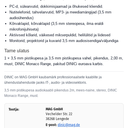
PC-d, sülearvutid, dokkimisjaamad ja õhukesed kliendid.
Nutitelefonid, tahvelarvutid, MP3- ja meediamängijad (3,5 mm
audioühendus)
Kõrvaklapid, kõrvaklapid (3,5 mm stereopesa, ilma eraldi
mikrofonijuhiseta)
Aktiivsed kõlarid, väikesed mikserpuldid, helilülitid ja liidesed
Monitorid, projektorid ja kuvarid 3,5 mm audiosisendiga/väljundiga
Tarne ulatus
1 × 3,5 mm pistikupesa ja 3,5 mm pistikupesa vahel, pikendus, 2,00 m,
must, DINIC Monaco Range, pakitud DINICi euroava karbis.
DINIC on MAG GmbH kaubamärk professionaalsete kaablite ja
ühenduslahenduste jaoks IT-, audio- ja videosektoris.
3,5 mm pistikupesa audiokaabli pikendus 2m, mees-naine, stereo, DINIC
Monaco Range, must.
MAG GmbH
Tootja:
Vechelder Str. 22
38268 Lengede
E-post:
dinic@mag.de