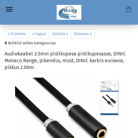
« Esimene
« tagasi
jätkata »
Viimane »
8
Artiklid selles kategoorias
Audiokaabel 3.5mm pistikupesa pistikupesasse, DINIC
Monaco Range, pikendus, must, DINIC karbis euroava,
pikkus 2.00m