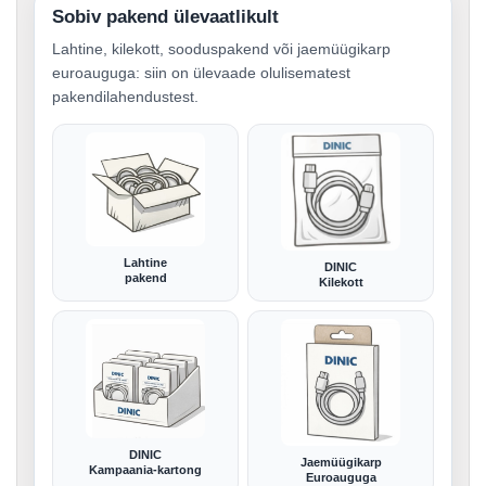
Sobiv pakend ülevaatlikult
Lahtine, kilekott, sooduspakend või jaemüügikarp
euroauguga: siin on ülevaade olulisematest
pakendilahendustest.
Lahtine
DINIC
pakend
Kilekott
DINIC
Jaemüügikarp
Kampaania-kartong
Euroauguga