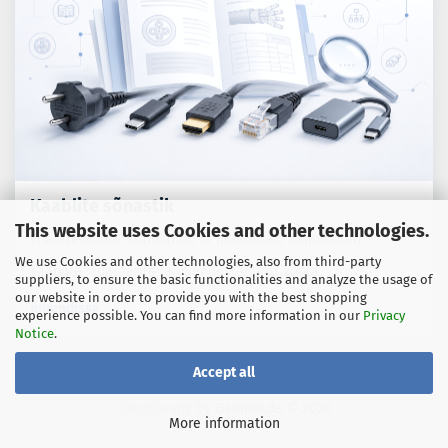
Kaablite sõnastik
This website uses Cookies and other technologies.
Erialaterminid, standardid ja praktilised näpunäited
We use Cookies and other technologies, also from third-party
kaablite, adapterite ja ühendustehnika kohta.
suppliers, to ensure the basic functionalities and analyze the usage of
our website in order to provide you with the best shopping
Juhendisse
experience possible. You can find more information in our
Privacy
Notice
.
Accept all
Shoplösung
by Gambio.de © 2026
More information