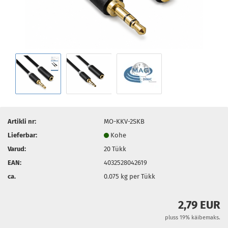
Artikli nr:
MO-KKV-2SKB
Lieferbar:
Kohe
Varud:
20
Tükk
EAN:
4032528042619
ca.
0.075
kg per Tükk
2,79 EUR
pluss 19% käibemaks.