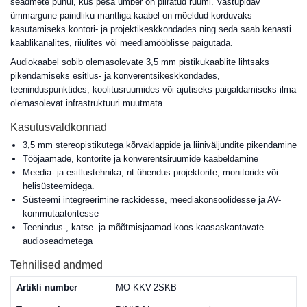
seadmete puhul, kus pesa ümber on piiratud ruumi. Vastupidav
ümmargune paindliku mantliga kaabel on mõeldud korduvaks
kasutamiseks kontori- ja projektikeskkondades ning seda saab kenasti
kaablikanalites, riiulites või meediamööblisse paigutada.
Audiokaabel sobib olemasolevate 3,5 mm pistikukaablite lihtsaks
pikendamiseks esitlus- ja konverentsikeskkondades,
teeninduspunktides, koolitusruumides või ajutiseks paigaldamiseks ilma
olemasolevat infrastruktuuri muutmata.
Kasutusvaldkonnad
3,5 mm stereopistikutega kõrvaklappide ja liiniväljundite pikendamine
Tööjaamade, kontorite ja konverentsiruumide kaabeldamine
Meedia- ja esitlustehnika, nt ühendus projektorite, monitoride või
helisüsteemidega.
Süsteemi integreerimine rackidesse, meediakonsoolidesse ja AV-
kommutaatoritesse
Teenindus-, katse- ja mõõtmisjaamad koos kaasaskantavate
audioseadmetega
Tehnilised andmed
Artikli number
MO-KKV-2SKB