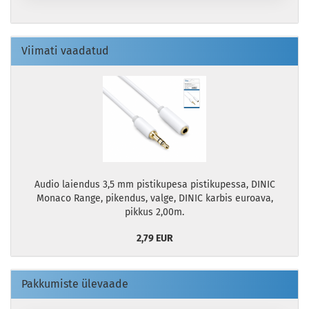
Viimati vaadatud
Audio laiendus 3,5 mm pistikupesa pistikupessa, DINIC
Monaco Range, pikendus, valge, DINIC karbis euroava,
pikkus 2,00m.
2,79 EUR
Pakkumiste ülevaade