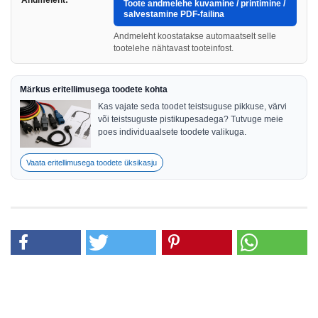
Andmeleht:
Toote andmelehe kuvamine / printimine /
salvestamine PDF-failina
Andmeleht koostatakse automaatselt selle
tootelehe nähtavast tooteinfost.
Märkus eritellimusega toodete kohta
Kas vajate seda toodet teistsuguse pikkuse, värvi
või teistsuguste pistikupesadega? Tutvuge meie
poes individuaalsete toodete valikuga.
Vaata eritellimusega toodete üksikasju