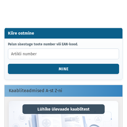
Kiire ostmine
PALUN
Palun sisestage toote number või EAN-kood.
SISESTAGE
TOOTE
NUMBER
VÕI
MINE
EAN-
KOOD.
Kaabliteadmised A-st Z-ni
Lühike ülevaade kaablitest