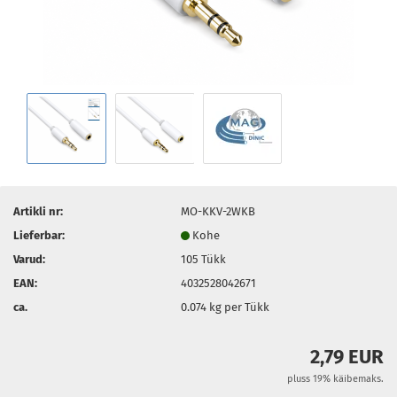
Artikli nr:
MO-KKV-2WKB
Lieferbar:
Kohe
Varud:
105
Tükk
EAN:
4032528042671
ca.
0.074
kg per Tükk
2,79 EUR
pluss 19% käibemaks.