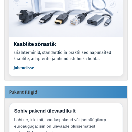
Kaablite sõnastik
Erialaterminid, standardid ja praktilised näpunäited
kaablite, adapterite ja ühendustehnika kohta.
Juhendisse
Pakendiliigid
Sobiv pakend ülevaatlikult
Lahtine, kilekott, sooduspakend või jaemüügikarp
euroauguga: siin on ülevaade olulisematest