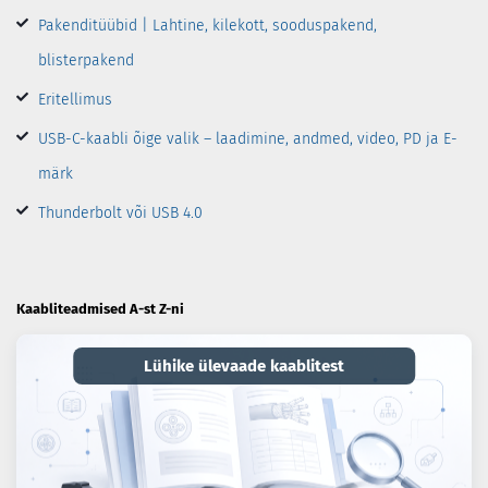
Pakenditüübid | Lahtine, kilekott, sooduspakend,
blisterpakend
Eritellimus
USB-C-kaabli õige valik – laadimine, andmed, video, PD ja E-
märk
Thunderbolt või USB 4.0
Kaabliteadmised A-st Z-ni
Lühike ülevaade kaablitest