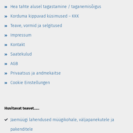
Hea tahte alusel tagastamine / taganemisõigus
Korduma kippuvad küsimused – KKK
Teave, vormid ja selgitused
Impressum
Kontakt
Saatekulud
AGB
Privaatsus ja andmekaitse
Cookie Einstellungen
Huvitavat teavet……
Jaemüügi lahendused müügikohale, väljapanekutele ja
pakenditele