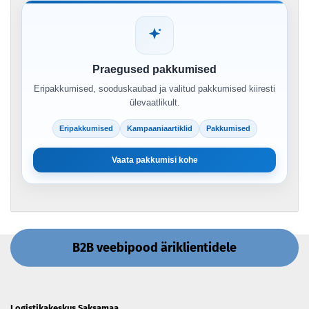
Praegused pakkumised
Eripakkumised, sooduskaubad ja valitud pakkumised kiiresti
ülevaatlikult.
Eripakkumised
Kampaaniaartiklid
Pakkumised
Vaata pakkumisi kohe
B2B veebipood äriklientidele
Logistikakeskus Saksamaa