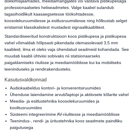
dokkimisjaamades, meediamängijates või vastava pistikupesaga
professionaalsetes heliseadmetes. Valge kaabel sulandub
tagasihoidlikult kaasaegsetesse töökohtadesse,
koosolekuruumidesse ja esitlusruumidesse ning hõlbustab selget
eristamist klassikalistest mustadest signaalikaablitest.
Standardiseeritud konstruktsioon koos pistikupesa ja pistikupesa
vahel võimaldab hõlpsasti pikendada olemasolevaid 3,5 mm
kaableid, ilma et oleks vaja ühendatud seadmeid kohandada. See
muudab kaabli ühtviisi sobivaks nii statsionaarseks
paigaldamiseks riiulisse ja meediamööblisse kui ka mobiilseks
teeninduseks ja rendirakendusteks.
Kasutusvaldkonnad
Audiokaabeldus kontori- ja konverentsiruumides
Ühenduse laiendamine arvuti/laptopi ja aktiivsete kõlarite vahel
Meedia- ja esitlustehnika koosolekuruumides ja
koolitusruumides
Süsteemi integreerimine AV-riiulitesse ja meediamööblisse
Teenindus-, rendi- ja üritustehnika koos seadmete paindliku
paigutusega