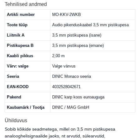
Tehnilised andmed
Artikli number
MO-KKV-2WKB
Toote tüüp
Audio pikenduskaabel 3,5 mm pistikupesa
Liitmik A
3,5 mm pistikupesa (isane)
Pistikupesa B
3,5 mm pistikupesa (emane)
Kaabli pikkus
2,00 m
Värv: valge
Valge värvus
Seeria
DINIC Monaco seeria
EAN-KOOD
4032528042671
Pakend
DINIC karp koos euroauguga
Kaubamärk / Tootja
DINIC / MAG GmbH
Ühilduvus
Sobib kõikide seadmetega, millel on 3,5 mm pistikupesa
analooghelisignaalide jaoks, nt arvutid, sülearvutid,