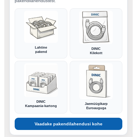
pakendilahendustest.
Lahtine
DINIC
pakend
Kilekott
DINIC
Jaemüügikarp
Kampaania-kartong
Euroauguga
Vaadake pakendilahendusi kohe