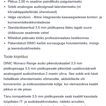
Pikkus 2,00 m seadme paindlikuks paigutamiseks
Sobib analoogse audiosignaali laiendamiseks (nt
kõrvaklappide/liinide ühendused)
Valge värvitoon - lihtne integreerida kaasaegsetesse kontori- ja
konverentsikeskkondadesse
Standardiseeritud 3,5 mm pistikupesa liides tagab suure
ühilduvuse seadmete vahel
Mõeldud pidevaks tööks professionaalses keskkonnas
Pakendatud DINIC-karbis euroauguga hoiustamiseks, müügi-
ja teeninduskõnedeks
Toote kirjeldus
DINIC Monaco Range audio pikenduskaabel 3,5 mm
pistikupesaga 3,5 mm pistikupesale pikendab usaldusväärselt
analoogseid audioühendusi 2 meetri võrra. See sobib eriti hästi
heliallikate ühendamiseks võimendite, aktiivkõlarite või
konverentsi- ja esitlussüsteemide külge, kui olemasoleva kaabli
pikkus ei ole piisav.
Tänu kompaktsele 3,5 mm pistikupesale saab kaablit kasutada
tüüpilistes IT- ja audiokeskkondades, näiteks arvutites,