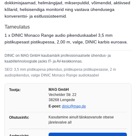
dokkimisjaamad, helimängijad, mikserpuldid, võimendid, aktiivsed
kõlarid, helisisendiga monitorid ning vastava ühendusega
konverentsi- ja esitlussüsteemid.
Tarneulatus
1 x DINIC Monaco Range audio pikenduskaabel 3,5 mm
pistikupesast pistikupessa, 2,00 m, valge, DINIC karbis euroava.
DINIC on MAG GmbH kaubamärk professionaalsete ühendus- ja
kaablitehnoloogiate jaoks IT- ja AV-keskkonnas.
SEO: 3,5 mm pistikupesa pikendus, pistikupesa pistikupesasse, 2 m
audiopikendus, valge DINIC Monaco Range audiokaabel
MAG GmbH
Tootja:
Vechelder Str. 22
38268 Lengede
E-post:
dinic@mag.de
Kasutamine ainult täiskasvanute otsese
Ohutusinfo:
järelevalve all