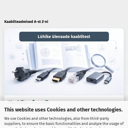
Kaabliteadmised A-st Z-ni
Lühike ülevaade kaablitest
Kaablite sõnastik
This website uses Cookies and other technologies.
Erialaterminid, standardid ja praktilised näpunäited
We use Cookies and other technologies, also from third-party
kaablite, adapterite ja ühendustehnika kohta.
suppliers, to ensure the basic functionalities and analyze the usage of