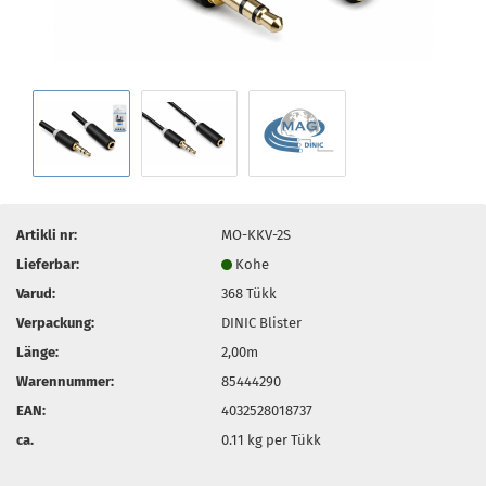
Artikli nr:
MO-KKV-2S
Lieferbar:
Kohe
Varud:
368
Tükk
Verpackung:
DINIC Blister
Länge:
2,00m
Warennummer:
85444290
EAN:
4032528018737
ca.
0.11
kg per Tükk