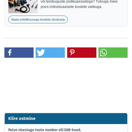
või teistsuguste pistikupesadega? Tutvuge meie
poes individuaalsete toodete valikuga.
Vaata eritellimusega toodete üksikasju
Kiire ostmine
PALUN
Palun sisestage toote number või EAN-kood.