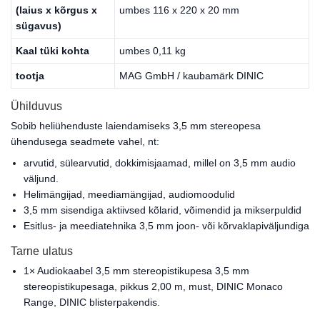
(laius x kõrgus x
umbes 116 x 220 x 20 mm
sügavus)
Kaal tüki kohta
umbes 0,11 kg
tootja
MAG GmbH / kaubamärk DINIC
Ühilduvus
Sobib heliühenduste laiendamiseks 3,5 mm stereopesa
ühendusega seadmete vahel, nt:
arvutid, sülearvutid, dokkimisjaamad, millel on 3,5 mm audio
väljund.
Helimängijad, meediamängijad, audiomoodulid
3,5 mm sisendiga aktiivsed kõlarid, võimendid ja mikserpuldid
Esitlus- ja meediatehnika 3,5 mm joon- või kõrvaklapiväljundiga
Tarne ulatus
1× Audiokaabel 3,5 mm stereopistikupesa 3,5 mm
stereopistikupesaga, pikkus 2,00 m, must, DINIC Monaco
Range, DINIC blisterpakendis.