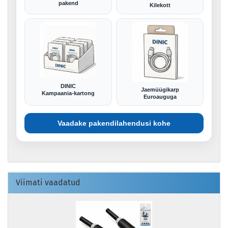
pakend
Kilekott
DINIC
Jaemüügikarp
Kampaania-kartong
Euroauguga
Vaadake pakendilahendusi kohe
Viimati vaadatud