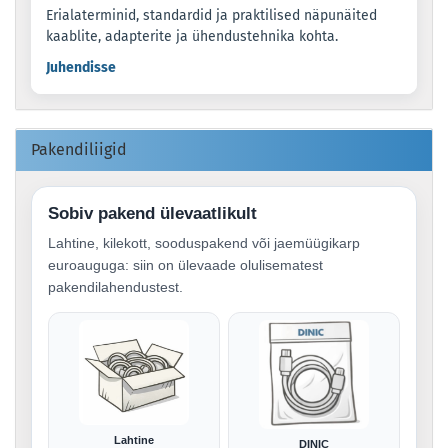
Erialaterminid, standardid ja praktilised näpunäited
kaablite, adapterite ja ühendustehnika kohta.
Juhendisse
Pakendiliigid
Sobiv pakend ülevaatlikult
Lahtine, kilekott, sooduspakend või jaemüügikarp
euroauguga: siin on ülevaade olulisematest
pakendilahendustest.
Lahtine
DINIC