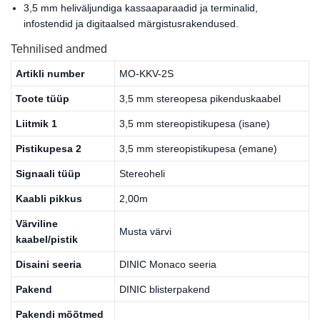
3,5 mm heliväljundiga kassaaparaadid ja terminalid,
infostendid ja digitaalsed märgistusrakendused.
Tehnilised andmed
Artikli number
MO-KKV-2S
Toote tüüp
3,5 mm stereopesa pikenduskaabel
Liitmik 1
3,5 mm stereopistikupesa (isane)
Pistikupesa 2
3,5 mm stereopistikupesa (emane)
Signaali tüüp
Stereoheli
Kaabli pikkus
2,00m
Värviline
Musta värvi
kaabel/pistik
Disaini seeria
DINIC Monaco seeria
Pakend
DINIC blisterpakend
Pakendi mõõtmed