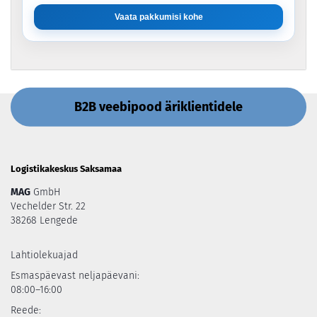
Vaata pakkumisi kohe
B2B veebipood äriklientidele
Logistikakeskus Saksamaa
MAG
GmbH
Vechelder Str. 22
38268 Lengede
Lahtiolekuajad
Esmaspäevast neljapäevani:
08:00–16:00
Reede: