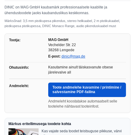
DINIC on MAG GmbH kaubamärk professionaalsete kaablite ja
ühendustoodete jaoks kaubanduslikus keskkonnas.
Märksõnad: 3,5 mm pistikupesa pikendus, stereo helikaabel, 2 m pistikukaabel,
pistikupesa pistikupessa, DINIC Monaco Range, audio pikenduskaabel must
MAG GmbH
Tootja:
Vechelder Str. 22
38268 Lengede
E-post:
dinic@mag.de
Kasutamine ainult täiskasvanute otsese
Ohutusinfo:
järelevalve all
Andmeleht:
Toote andmelehe kuvamine / printimine /
salvestamine PDF-failina
Andmeleht koostatakse automaatselt selle
tootelehe nähtavast tooteinfost.
Märkus eritellimusega toodete kohta
Kas vajate seda toodet teistsuguse pikkuse, värvi