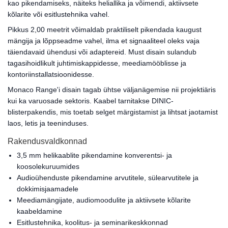
kao pikendamiseks, näiteks heliallika ja võimendi, aktiivsete
kõlarite või esitlustehnika vahel.
Pikkus 2,00 meetrit võimaldab praktiliselt pikendada kaugust
mängija ja lõppseadme vahel, ilma et signaaliteel oleks vaja
täiendavaid ühendusi või adaptereid. Must disain sulandub
tagasihoidlikult juhtimiskappidesse, meediamööblisse ja
kontoriinstallatsioonidesse.
Monaco Range'i disain tagab ühtse väljanägemise nii projektiäris
kui ka varuosade sektoris. Kaabel tarnitakse DINIC-
blisterpakendis, mis toetab selget märgistamist ja lihtsat jaotamist
laos, letis ja teeninduses.
Rakendusvaldkonnad
3,5 mm helikaablite pikendamine konverentsi- ja
koosolekuruumides
Audioühenduste pikendamine arvutitele, sülearvutitele ja
dokkimisjaamadele
Meediamängijate, audiomoodulite ja aktiivsete kõlarite
kaabeldamine
Esitlustehnika, koolitus- ja seminarikeskkonnad