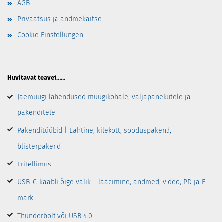
AGB
Privaatsus ja andmekaitse
Cookie Einstellungen
Huvitavat teavet……
Jaemüügi lahendused müügikohale, väljapanekutele ja
pakenditele
Pakenditüübid | Lahtine, kilekott, sooduspakend,
blisterpakend
Eritellimus
USB-C-kaabli õige valik – laadimine, andmed, video, PD ja E-
märk
Thunderbolt või USB 4.0