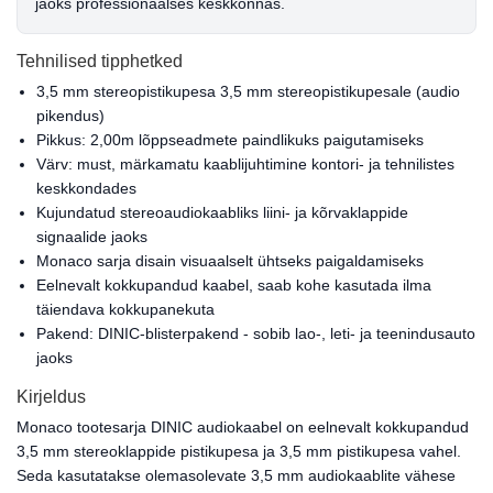
jaoks professionaalses keskkonnas.
Tehnilised tipphetked
3,5 mm stereopistikupesa 3,5 mm stereopistikupesale (audio
pikendus)
Pikkus: 2,00m lõppseadmete paindlikuks paigutamiseks
Värv: must, märkamatu kaablijuhtimine kontori- ja tehnilistes
keskkondades
Kujundatud stereoaudiokaabliks liini- ja kõrvaklappide
signaalide jaoks
Monaco sarja disain visuaalselt ühtseks paigaldamiseks
Eelnevalt kokkupandud kaabel, saab kohe kasutada ilma
täiendava kokkupanekuta
Pakend: DINIC-blisterpakend - sobib lao-, leti- ja teenindusauto
jaoks
Kirjeldus
Monaco tootesarja DINIC audiokaabel on eelnevalt kokkupandud
3,5 mm stereoklappide pistikupesa ja 3,5 mm pistikupesa vahel.
Seda kasutatakse olemasolevate 3,5 mm audiokaablite vähese