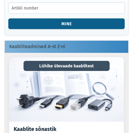
SISESTAGE
TOOTE
NUMBER
VÕI
MINE
EAN-
KOOD.
Kaabliteadmised A-st Z-ni
Lühike ülevaade kaablitest
Kaablite sõnastik