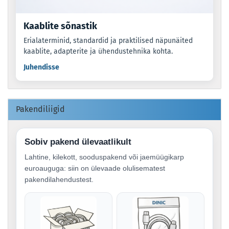
Kaablite sõnastik
Erialaterminid, standardid ja praktilised näpunäited
kaablite, adapterite ja ühendustehnika kohta.
Juhendisse
Pakendiliigid
Sobiv pakend ülevaatlikult
Lahtine, kilekott, sooduspakend või jaemüügikarp
euroauguga: siin on ülevaade olulisematest
pakendilahendustest.