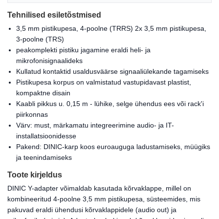
Tehnilised esiletõstmised
3,5 mm pistikupesa, 4-poolne (TRRS) 2x 3,5 mm pistikupesa,
3-poolne (TRS)
peakomplekti pistiku jagamine eraldi heli- ja
mikrofonisignaalideks
Kullatud kontaktid usaldusväärse signaaliülekande tagamiseks
Pistikupesa korpus on valmistatud vastupidavast plastist,
kompaktne disain
Kaabli pikkus u. 0,15 m - lühike, selge ühendus ees või rack'i
piirkonnas
Värv: must, märkamatu integreerimine audio- ja IT-
installatsioonidesse
Pakend: DINIC-karp koos euroauguga ladustamiseks, müügiks
ja teenindamiseks
Toote kirjeldus
DINIC Y-adapter võimaldab kasutada kõrvaklappe, millel on
kombineeritud 4-poolne 3,5 mm pistikupesa, süsteemides, mis
pakuvad eraldi ühendusi kõrvaklappidele (audio out) ja