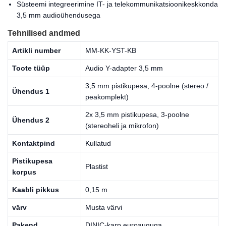
Süsteemi integreerimine IT- ja telekommunikatsioonikeskkonda
3,5 mm audioühendusega
Tehnilised andmed
Artikli number
MM-KK-YST-KB
Toote tüüp
Audio Y-adapter 3,5 mm
3,5 mm pistikupesa, 4-poolne (stereo /
Ühendus 1
peakomplekt)
2x 3,5 mm pistikupesa, 3-poolne
Ühendus 2
(stereoheli ja mikrofon)
Kontaktpind
Kullatud
Pistikupesa
Plastist
korpus
Kaabli pikkus
0,15 m
värv
Musta värvi
Pakend
DINIC-karp euroauguga