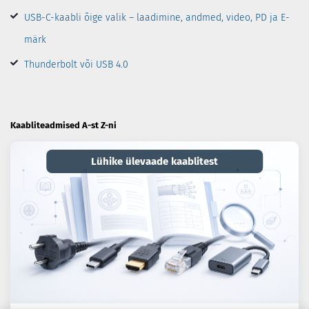
USB-C-kaabli õige valik – laadimine, andmed, video, PD ja E-
märk
Thunderbolt või USB 4.0
Kaabliteadmised A-st Z-ni
Lühike ülevaade kaablitest