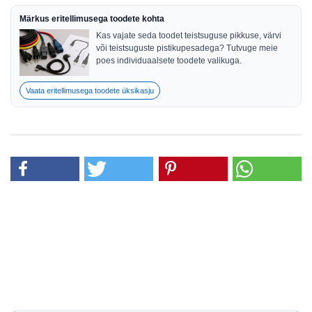
Märkus eritellimusega toodete kohta
Kas vajate seda toodet teistsuguse pikkuse, värvi
või teistsuguste pistikupesadega? Tutvuge meie
poes individuaalsete toodete valikuga.
Vaata eritellimusega toodete üksikasju