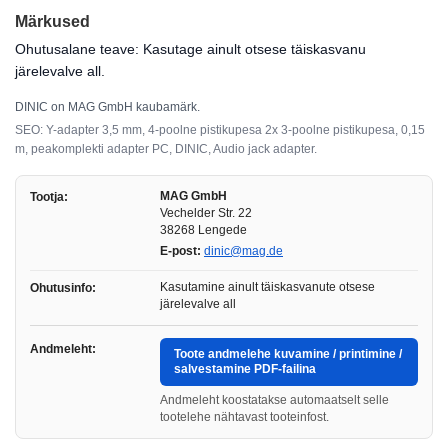
Märkused
Ohutusalane teave: Kasutage ainult otsese täiskasvanu
järelevalve all.
DINIC on MAG GmbH kaubamärk.
SEO: Y-adapter 3,5 mm, 4-poolne pistikupesa 2x 3-poolne pistikupesa, 0,15
m, peakomplekti adapter PC, DINIC, Audio jack adapter.
MAG GmbH
Tootja:
Vechelder Str. 22
38268 Lengede
E-post:
dinic@mag.de
Kasutamine ainult täiskasvanute otsese
Ohutusinfo:
järelevalve all
Andmeleht:
Toote andmelehe kuvamine / printimine /
salvestamine PDF-failina
Andmeleht koostatakse automaatselt selle
tootelehe nähtavast tooteinfost.