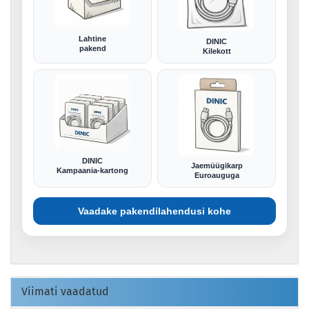
Lahtine
DINIC
pakend
Kilekott
DINIC
Jaemüügikarp
Kampaania-kartong
Euroauguga
Vaadake pakendilahendusi kohe
Viimati vaadatud