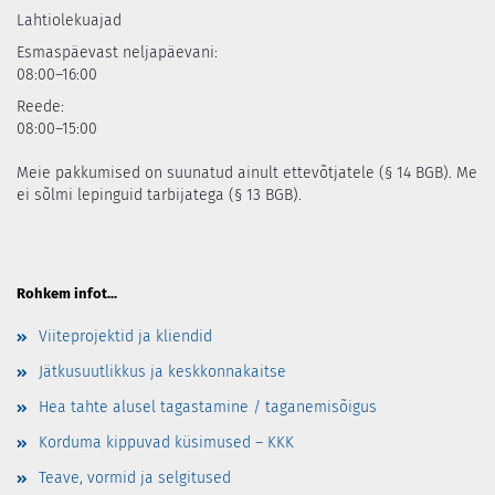
Lahtiolekuajad
Esmaspäevast neljapäevani:
08:00–16:00
Reede:
08:00–15:00
Meie pakkumised on suunatud ainult ettevõtjatele (§ 14 BGB). Me
ei sõlmi lepinguid tarbijatega (§ 13 BGB).
Rohkem infot...
Viiteprojektid ja kliendid
Jätkusuutlikkus ja keskkonnakaitse
Hea tahte alusel tagastamine / taganemisõigus
Korduma kippuvad küsimused – KKK
Teave, vormid ja selgitused