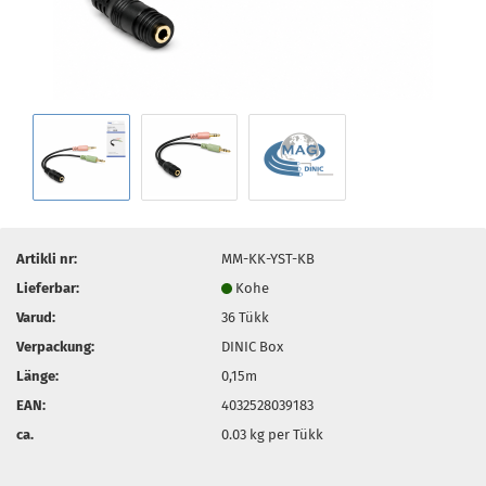
Artikli nr:
MM-KK-YST-KB
Lieferbar:
Kohe
Varud:
36
Tükk
Verpackung:
DINIC Box
Länge:
0,15m
EAN:
4032528039183
ca.
0.03
kg per Tükk