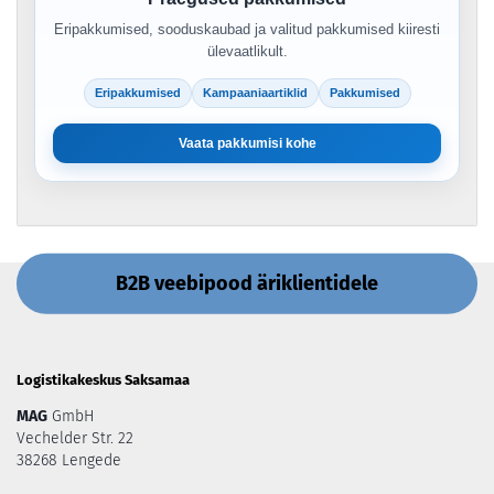
Eripakkumised, sooduskaubad ja valitud pakkumised kiiresti
ülevaatlikult.
Eripakkumised
Kampaaniaartiklid
Pakkumised
Vaata pakkumisi kohe
B2B veebipood äriklientidele
Logistikakeskus Saksamaa
MAG
GmbH
Vechelder Str. 22
38268 Lengede