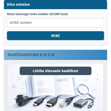
Kiire ostmine
PALUN
Palun sisestage toote number või EAN-kood.
SISESTAGE
TOOTE
NUMBER
VÕI
MINE
EAN-
KOOD.
Kaabliteadmised A-st Z-ni
Lühike ülevaade kaablitest