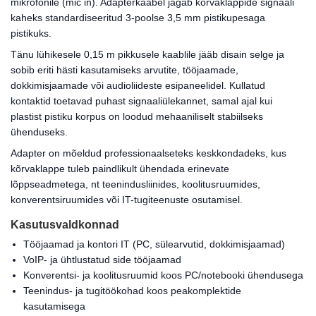
mikrofonile (mic in). Adapterkaabel jagab kõrvaklappide signaali
kaheks standardiseeritud 3-poolse 3,5 mm pistikupesaga
pistikuks.
Tänu lühikesele 0,15 m pikkusele kaablile jääb disain selge ja
sobib eriti hästi kasutamiseks arvutite, tööjaamade,
dokkimisjaamade või audioliideste esipaneelidel. Kullatud
kontaktid toetavad puhast signaaliülekannet, samal ajal kui
plastist pistiku korpus on loodud mehaaniliselt stabiilseks
ühenduseks.
Adapter on mõeldud professionaalseteks keskkondadeks, kus
kõrvaklappe tuleb paindlikult ühendada erinevate
lõppseadmetega, nt teenindusliinides, koolitusruumides,
konverentsiruumides või IT-tugiteenuste osutamisel.
Kasutusvaldkonnad
Tööjaamad ja kontori IT (PC, sülearvutid, dokkimisjaamad)
VoIP- ja ühtlustatud side tööjaamad
Konverentsi- ja koolitusruumid koos PC/notebooki ühendusega
Teenindus- ja tugitöökohad koos peakomplektide
kasutamisega