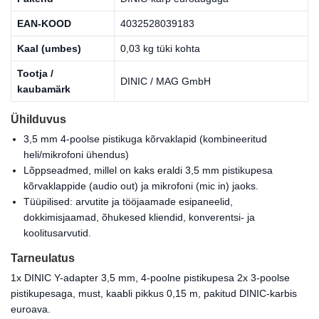
EAN-KOOD
4032528039183
Kaal (umbes)
0,03 kg tüki kohta
Tootja /
DINIC / MAG GmbH
kaubamärk
Ühilduvus
3,5 mm 4-poolse pistikuga kõrvaklapid (kombineeritud
heli/mikrofoni ühendus)
Lõppseadmed, millel on kaks eraldi 3,5 mm pistikupesa
kõrvaklappide (audio out) ja mikrofoni (mic in) jaoks.
Tüüpilised: arvutite ja tööjaamade esipaneelid,
dokkimisjaamad, õhukesed kliendid, konverentsi- ja
koolitusarvutid.
Tarneulatus
1x DINIC Y-adapter 3,5 mm, 4-poolne pistikupesa 2x 3-poolse
pistikupesaga, must, kaabli pikkus 0,15 m, pakitud DINIC-karbis
euroava.