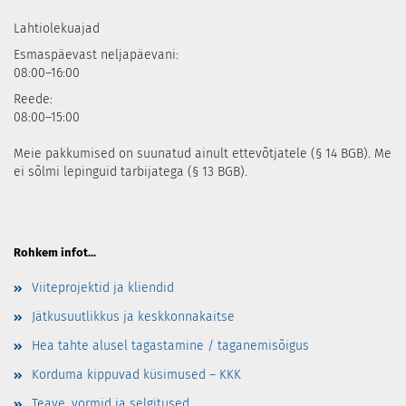
Lahtiolekuajad
Esmaspäevast neljapäevani:
08:00–16:00
Reede:
08:00–15:00
Meie pakkumised on suunatud ainult ettevõtjatele (§ 14 BGB). Me
ei sõlmi lepinguid tarbijatega (§ 13 BGB).
Rohkem infot...
Viiteprojektid ja kliendid
Jätkusuutlikkus ja keskkonnakaitse
Hea tahte alusel tagastamine / taganemisõigus
Korduma kippuvad küsimused – KKK
Teave, vormid ja selgitused