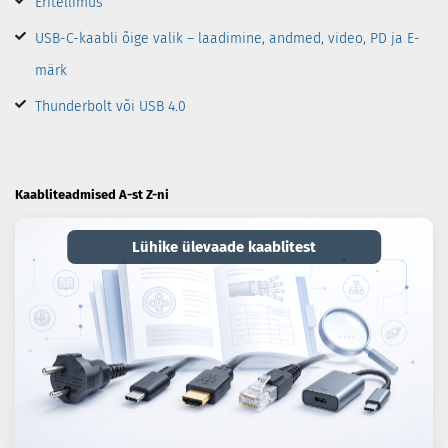
Eritellimus
USB-C-kaabli õige valik – laadimine, andmed, video, PD ja E-
märk
Thunderbolt või USB 4.0
Kaabliteadmised A-st Z-ni
Lühike ülevaade kaablitest