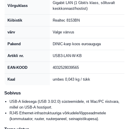
Gigabit LAN (1 Gbit/s klass, sõltuvalt
Võrguklass
keskkonnast/hostist)
Kiibistik
Realtec 8153BN
värv
Valge värvus
Pakend
DINIC-karp koos euroauguga
Artikli nr.
USB3-LAN-W-KB
EAN-KOOD
4032528039565
Kaal
umbes 0,043 kg / tükk
Sobivus
USB-A liidesega (USB 3.0/2.0) süsteemidele, nt Mac/PC riistvara,
millel on USB-A hostiport.
RJ45 Ethernet-infrastruktuuriga võrkudele/lõppseadmetele
(kommutaator, ruuter, ruuterpaneel, seinapistikupesa).