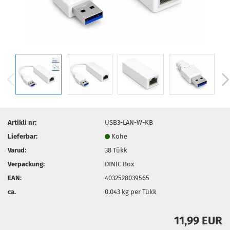
Artikli nr:
USB3-LAN-W-KB
Lieferbar:
Kohe
Varud:
38
Tükk
Verpackung:
DINIC Box
EAN:
4032528039565
ca.
0.043
kg per Tükk
11,99 EUR