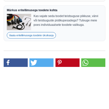
Märkus eritellimusega toodete kohta
Kas vajate seda toodet teistsuguse pikkuse, värvi
või teistsuguste pistikupesadega? Tutvuge meie
poes individuaalsete toodete valikuga.
Vaata eritellimusega toodete üksikasju