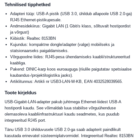
Tehnilised tipphetked
Adapteri tüüp: USB-A pistik (USB 3.0, ühildub allapoole USB 2.0-ga)
RJ45 Ethernet-pistikupesale.
Andmesidekiirus: Gigabit LAN (1 Gbit/s klass, sõltuvalt hostipordist
ja võrgust)
Kiibistik: Realtec 8153BN
Kujundus: kompaktne dongle/adapter (valge) mobiilseks ja
statsionaarseks paigaldamiseks.
Võrgupoolne liides: RJ45-pesa ühendamiseks kaabli/struktureeritud
kaabliga.
Pakend: DINIC-karp koos euroauguga (riiulile paigutatav spetsiaalse
kaubandus-/projektilogistika jaoks).
Artiklitunnus: Artikli nr USB3-LAN-W-KB, EAN 4032528039565.
Toote kirjeldus
USB-Gigabit-LAN-adapter pakub juhtmega Ethernet-liidest USB-A
hostipordi kaudu. See võimaldab luua stabiilse võrguühenduse
olemasoleva kaabliinfrastruktuuri kaudu seadmetes, kus puudub
integreeritud RJ45 port.
Tänu USB 3.0 ühilduvusele USB 2.0-ga saab adapterit paindlikult
kasutada erinevatel süsteemiplatvormidel. Integreeritud Realtec 8153BN