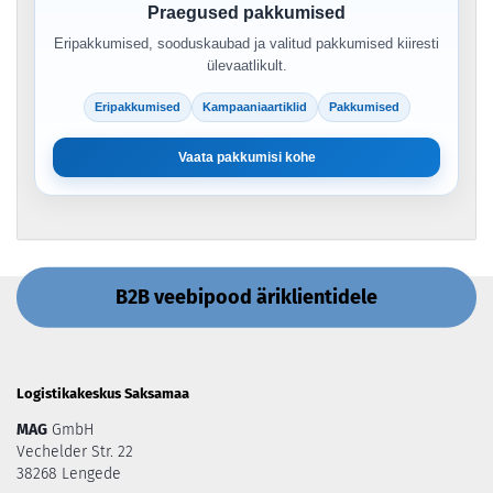
Praegused pakkumised
Eripakkumised, sooduskaubad ja valitud pakkumised kiiresti
ülevaatlikult.
Eripakkumised
Kampaaniaartiklid
Pakkumised
Vaata pakkumisi kohe
B2B veebipood äriklientidele
Logistikakeskus Saksamaa
MAG
GmbH
Vechelder Str. 22
38268 Lengede