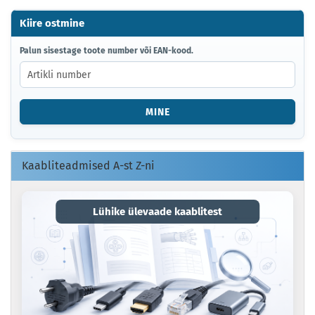
Kiire ostmine
PALUN
Palun sisestage toote number või EAN-kood.
SISESTAGE
TOOTE
NUMBER
VÕI
MINE
EAN-
KOOD.
Kaabliteadmised A-st Z-ni
Lühike ülevaade kaablitest