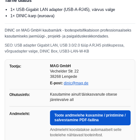
Tarne ulatus
1× USB-Gigabit LAN adapter (USB-A-RJ45), värvus valge
1× DINIC-karp (euroava)
DINIC on MAG GmbH kaubamärk - tootespetsifikatsioon professionaalseks
kasutamiseks jaemüügi-, projekti- ja paigalduskeskkondades.
SEO: USB adapter Gigabit LAN, USB 3.0/2.0 tüüp A RJ45 pistikupessa,
võrguadapter valge, DINIC Box, USB3-LAN-W-KB
MAG GmbH
Tootja:
Vechelder Str. 22
38268 Lengede
E-post:
dinic@mag.de
Kasutamine ainult täiskasvanute otsese
Ohutusinfo:
järelevalve all
Andmeleht:
Toote andmelehe kuvamine / printimine /
salvestamine PDF-failina
Andmeleht koostatakse automaatselt selle
tootelehe nähtavast tooteinfost.