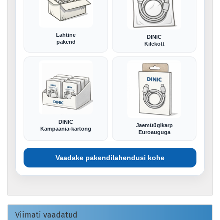
Lahtine
DINIC
pakend
Kilekott
DINIC
Jaemüügikarp
Kampaania-kartong
Euroauguga
Vaadake pakendilahendusi kohe
Viimati vaadatud