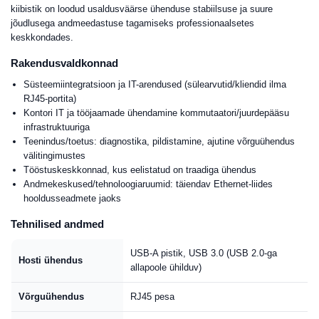
kiibistik on loodud usaldusväärse ühenduse stabiilsuse ja suure
jõudlusega andmeedastuse tagamiseks professionaalsetes
keskkondades.
Rakendusvaldkonnad
Süsteemiintegratsioon ja IT-arendused (sülearvutid/kliendid ilma
RJ45-portita)
Kontori IT ja tööjaamade ühendamine kommutaatori/juurdepääsu
infrastruktuuriga
Teenindus/toetus: diagnostika, pildistamine, ajutine võrguühendus
välitingimustes
Tööstuskeskkonnad, kus eelistatud on traadiga ühendus
Andmekeskused/tehnoloogiaruumid: täiendav Ethernet-liides
hooldusseadmete jaoks
Tehnilised andmed
USB-A pistik, USB 3.0 (USB 2.0-ga
Hosti ühendus
allapoole ühilduv)
Võrguühendus
RJ45 pesa