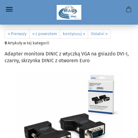
« Pierwszy
« z powrotem
kontynuuj »
Ostatni »
9
Artykuły w tej kategorii
Adapter monitora DINIC z wtyczką VGA na gniazdo DVI-I,
czarny, skrzynka DINIC z otworem Euro