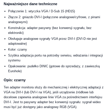
Najważniejsze dane techniczne
Połączenie 1: wtyczka VGA / D-Sub 15 (HD15)
Złącze 2: gniazdo DVI-I (połączone analogowe/cyfrowe, z pinami
analogowymi)
Konstrukcja: adapter pasywny (bez konwersji sygnału, bez
elektroniki)
Obsługuje analogowe sygnały VGA przez DVI-I (DVI-D nie jest
adaptowalne)
Kolor: czarny
Szybka adaptacja portu na potrzeby serwisu, wdrażania i integracji
systemu
Opakowanie: pudełko DINIC (gotowe do sprzedaży, z zawieszką
Eurohole)
Opis: czarny
Ten adapter monitora służy do mechanicznej i elektrycznej adaptacji z
VGA na DVI-I (lub DVI-I na VGA), jeśli urządzenie źródłowe lub
docelowe zapewnia analogowe linie VGA za pośrednictwem interfejsu
DVI-I. Jest to pasywny adapter bez konwersji sygnału: sygnał wideo
musi być już dostępny jako analogowy RGB (VGA).