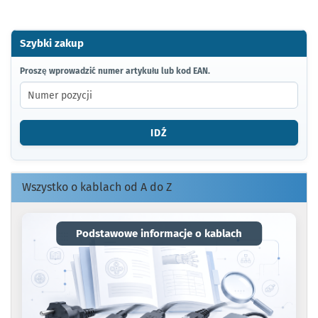
Szybki zakup
PROSZĘ
Proszę wprowadzić numer artykułu lub kod EAN.
WPROWADZIĆ
NUMER
ARTYKUŁU
LUB
IDŹ
KOD
EAN.
Wszystko o kablach od A do Z
Podstawowe informacje o kablach