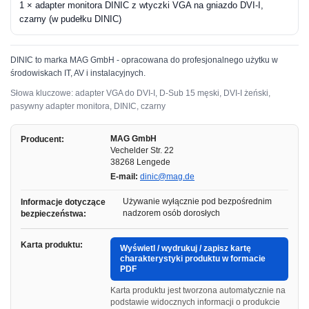
1 × adapter monitora DINIC z wtyczki VGA na gniazdo DVI-I,
czarny (w pudełku DINIC)
DINIC to marka MAG GmbH - opracowana do profesjonalnego użytku w
środowiskach IT, AV i instalacyjnych.
Słowa kluczowe: adapter VGA do DVI-I, D-Sub 15 męski, DVI-I żeński,
pasywny adapter monitora, DINIC, czarny
MAG GmbH
Producent:
Vechelder Str. 22
38268 Lengede
E-mail:
dinic@mag.de
Używanie wyłącznie pod bezpośrednim
Informacje dotyczące
nadzorem osób dorosłych
bezpieczeństwa:
Karta produktu:
Wyświetl / wydrukuj / zapisz kartę
charakterystyki produktu w formacie
PDF
Karta produktu jest tworzona automatycznie na
podstawie widocznych informacji o produkcie