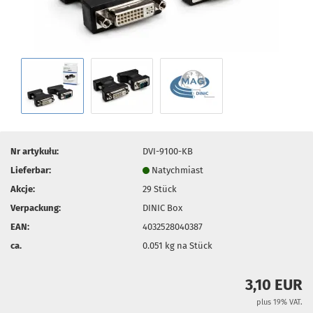
Nr artykułu:
DVI-9100-KB
Lieferbar:
Natychmiast
Akcje:
29
Stück
Verpackung:
DINIC Box
EAN:
4032528040387
ca.
0.051
kg na Stück
3,10 EUR
plus 19% VAT.