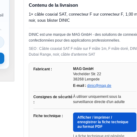
Contenu de la livraison
1× câble coaxial SAT, connecteur F sur connecteur F, 1,00 
il
noir, sous blister DINIC
.
DINIC est une marque de MAG GmbH - des solutions de connexi
confectionnées pour des applications professionnelles.
SEO : Câble coaxial SAT F mâle sur F mâle 1m, F mâle doré, DIN
Dubai Range, noir, câble d'antenne SAT
MAG GmbH
Fabricant :
Vechelder Str. 22
38268 Lengede
E-mail :
dinic@mag.de
À utiliser uniquement sous la
Consignes de sécurité
surveillance directe d'un adulte
:
Fiche technique :
Afficher / imprimer /
enregistrer la fiche technique
au format PDF
La fiche technique est générée