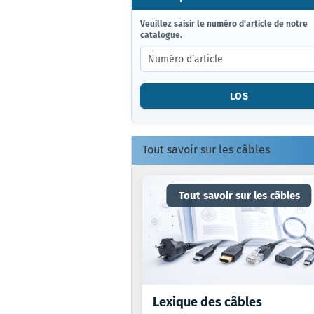
VEUILLEZ
Veuillez saisir le numéro d'article de notre
catalogue.
SAISIR
LE
NUMÉRO
D'ARTICLE
DE
LOS
NOTRE
CATALOGUE.
Tout savoir sur les câbles
Tout savoir sur les câbles
Lexique des câbles