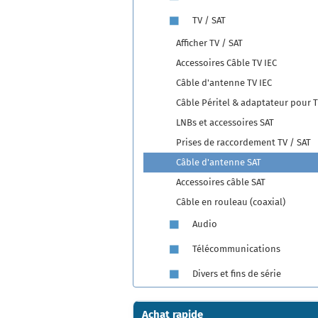
TV / SAT
Afficher TV / SAT
Accessoires Câble TV IEC
Câble d'antenne TV IEC
Câble Péritel & adaptateur pour T
LNBs et accessoires SAT
Prises de raccordement TV / SAT
Câble d'antenne SAT
Accessoires câble SAT
Câble en rouleau (coaxial)
Audio
Télécommunications
Divers et fins de série
Achat rapide