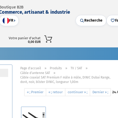
Boutique B2B
Commerce, artisanat & industrie
FR
›
Recherche
F
Votre panier d'achat
0,00 EUR
»
»
»
Page d'accueil
Produits
TV / SAT
»
Câble d'antenne SAT
Câble coaxial SAT Premium F mâle à mâle, DINIC Dubai Range,
doré, noir, blister DINIC, longueur 1,00m
« ; Premier
« ; retour
continuer » ;
Dernier » ;
24
A