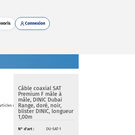
avoris
Connexion
Câble coaxial SAT
Premium F mâle à
mâle, DINIC Dubai
Range, doré, noir,
rticles dans cette catégorie
blister DINIC, longueur
1,00m
N° d'art :
DU-SAT-1