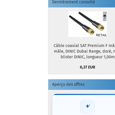
Dernièrement consulté
Câble coaxial SAT Premium F mâ
mâle, DINIC Dubai Range, doré, n
blister DINIC, longueur 1,00m
6,37 EUR
Aperçu des offres