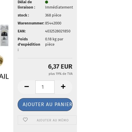
Délai de
livraison :
Immédiatement
stock :
368
pièce
Warennummer:
85442000
EAN:
4032528021850
Poids
0.18
kg par
d'expédition
pièce
:
6,37 EUR
plus 19% de TVA
AJOUTER AU MÉMO