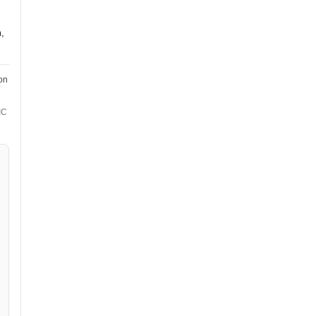
m,
on
IC