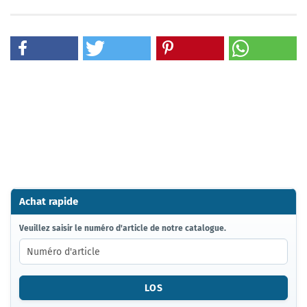
Achat rapide
VEUILLEZ
Veuillez saisir le numéro d'article de notre catalogue.
SAISIR
LE
NUMÉRO
D'ARTICLE
LOS
DE
NOTRE