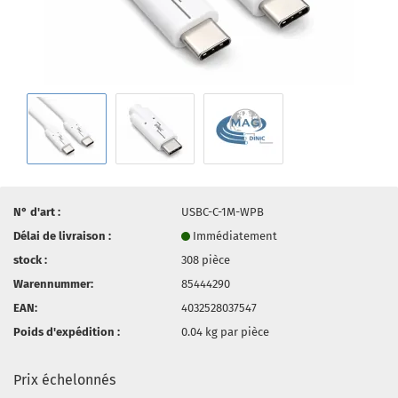
N° d'art :
USBC-C-1M-WPB
Délai de livraison :
Immédiatement
stock :
308
pièce
Warennummer:
85444290
EAN:
4032528037547
Poids d'expédition :
0.04
kg par pièce
Prix échelonnés