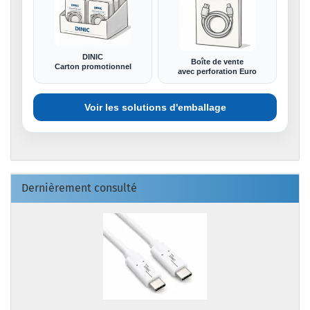
DINIC
Boîte de vente
Carton promotionnel
avec perforation Euro
Voir les solutions d'emballage
Dernièrement consulté