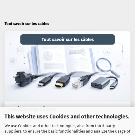
Tout savoir sur les câbles
Tout savoir sur les câbles
Lexique des câbles
This website uses Cookies and other technologies.
Termes techniques, normes et conseils pratiques sur les
We use Cookies and other technologies, also from third-party
câbles, les adaptateurs et les techniques de connexion.
suppliers, to ensure the basic functionalities and analyze the usage of